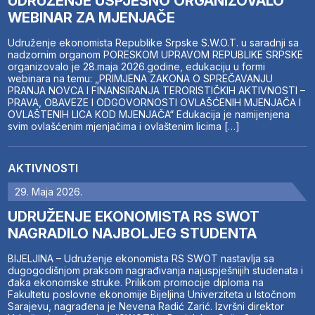
UDRUŽENJE USPJEŠNO ORGANIZOVALO
WEBINAR ZA MJENJAČE
Udruženje ekonomista Republike Srpske S.W.O.T. u saradnji sa
nadzornim organom PORESKOM UPRAVOM REPUBLIKE SRPSKE
organizovalo je 28.maja 2026.godine, edukaciju u formi
webinara na temu: „PRIMJENA ZAKONA O SPREČAVANJU
PRANJA NOVCA I FINANSIRANJA TERORISTIČKIH AKTIVNOSTI –
PRAVA, OBAVEZE I ODGOVORNOSTI OVLAŠĆENIH MJENJAČA I
OVLAŠTENIH LICA KOD MJENJAČA“ Edukacija je namijenjena
svim ovlašćenim mjenjačima i ovlaštenim licima […]
AKTIVNOSTI
29. Maja 2026.
UDRUŽENJE EKONOMISTA RS SWOT
NAGRADILO NAJBOLJEG STUDENTA
BIJELJINA – Udruženje ekonomista RS SWOT nastavlja sa
dugogodišnjom praksom nagrađivanja najuspješnijih studenata i
đaka ekonomske struke. Prilikom promocije diploma na
Fakultetu poslovne ekonomije Bijeljina Univerziteta u Istočnom
Sarajevu, nagrađena je Nevena Radić Zarić. Izvršni direktor