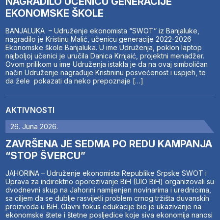
NAGRADILO UČENICU GENERACIJE
EKONOMSKE ŠKOLE
BANJALUKA – Udruženje ekonomista “SWOT” iz Banjaluke,
nagradilo je Kristinu Malić, učenicu generacije 2022-2026
Ekonomske škole Banjaluka. U ime Udruženja, poklon laptop
najboljoj učenici je uručila Danica Krnjaić, projektni menadžer.
Ovom prilikom u ime Udruženja istakla je da na ovaj simboličan
način Udruženje nagrađuje Kristininu posvećenost i uspjeh, te
da žele pokazati da neko prepoznaje […]
AKTIVNOSTI
26. Juna 2026.
ZAVRŠENA JE SEDMA PO REDU KAMPANJA
“STOP ŠVERCU”
JAHORINA – Udruženje ekonomista Republike Srpske SWOT i
Uprava za indirektno oporezivanje BiH (UIO BiH) organizovali su
dvodnevni skup na Jahorini namijenjen novinarima i urednicima,
sa ciljem da se dublje rasvijetli problem crnog tržišta duvanskih
proizvoda u BiH. Glavni fokus edukacije bio je ukazivanje na
ekonomske štete i štetne posljedice koje siva ekonomija nanosi