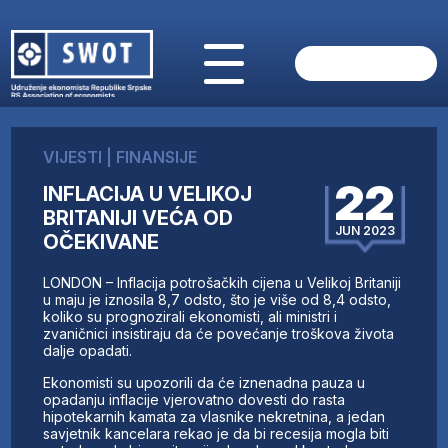
POČETNA
O NAMA
VIJESTI
|
FINANSIJE
VIJESTI
22
INFLACIJA U VELIKOJ
AKTUELNO
BRITANIJI VEĆA OD
ANALIZE
JUN 2023
OČEKIVANE
KOMPANIJE
FINANSIJE
LONDON – Inflacija potrošačkih cijena u Velikoj Britaniji
IZ STRANIH MEDIJA
u maju je iznosila 8,7 odsto, što je više od 8,4 odsto,
koliko su prognozirali ekonomisti, ali ministri i
AKTIVNOSTI
zvaničnici insistiraju da će povećanje troškova života
dalje opadati.
SWOT INTERVJU
UČLANI SE
Ekonomisti su upozorili da će iznenadna pauza u
opadanju inflacije vjerovatno dovesti do rasta
KONTAKT
hipotekarnih kamata za vlasnike nekretnina, a jedan
savjetnik kancelara rekao je da bi recesija mogla biti