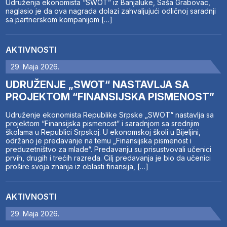
Udruženja ekonomista “SWOT” iz Banjaluke, Saša Grabovac,
naglasio je da ova nagrada dolazi zahvaljujući odličnoj saradnji
sa partnerskom kompanijom […]
AKTIVNOSTI
29. Maja 2026.
UDRUŽENJE „SWOT“ NASTAVLJA SA
PROJEKTOM “FINANSIJSKA PISMENOST”
Udruženje ekonomista Republike Srpske „SWOT“ nastavlja sa
projektom “Finansijska pismenost” i saradnjom sa srednjim
školama u Republici Srpskoj. U ekonomskoj školi u Bijeljini,
održano je predavanje na temu „Finansijska pismenost i
preduzetništvo za mlade“. Predavanju su prisustvovali učenici
prvih, drugih i trećih razreda. Cilj predavanja je bio da učenici
prošire svoja znanja iz oblasti finansija, […]
AKTIVNOSTI
29. Maja 2026.