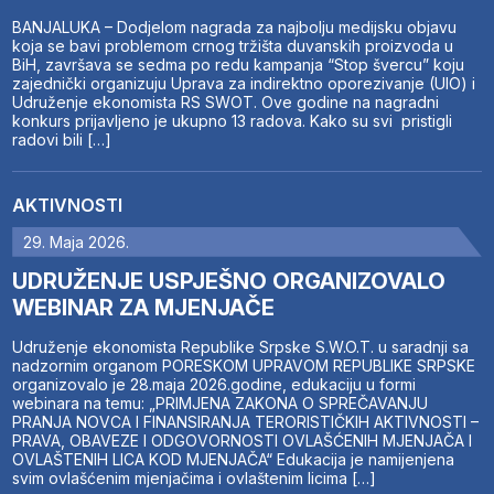
BANJALUKA – Dodjelom nagrada za najbolju medijsku objavu
koja se bavi problemom crnog tržišta duvanskih proizvoda u
BiH, završava se sedma po redu kampanja “Stop švercu” koju
zajednički organizuju Uprava za indirektno oporezivanje (UIO) i
Udruženje ekonomista RS SWOT. Ove godine na nagradni
konkurs prijavljeno je ukupno 13 radova. Kako su svi pristigli
radovi bili […]
AKTIVNOSTI
29. Maja 2026.
UDRUŽENJE USPJEŠNO ORGANIZOVALO
WEBINAR ZA MJENJAČE
Udruženje ekonomista Republike Srpske S.W.O.T. u saradnji sa
nadzornim organom PORESKOM UPRAVOM REPUBLIKE SRPSKE
organizovalo je 28.maja 2026.godine, edukaciju u formi
webinara na temu: „PRIMJENA ZAKONA O SPREČAVANJU
PRANJA NOVCA I FINANSIRANJA TERORISTIČKIH AKTIVNOSTI –
PRAVA, OBAVEZE I ODGOVORNOSTI OVLAŠĆENIH MJENJAČA I
OVLAŠTENIH LICA KOD MJENJAČA“ Edukacija je namijenjena
svim ovlašćenim mjenjačima i ovlaštenim licima […]