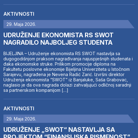
AKTIVNOSTI
29. Maja 2026.
UDRUŽENJE EKONOMISTA RS SWOT
NAGRADILO NAJBOLJEG STUDENTA
BIJELJINA – Udruženje ekonomista RS SWOT nastavlja sa
dugogodišnjom praksom nagrađivanja najuspješnijih studenata i
đaka ekonomske struke. Prilikom promocije diploma na
Fakultetu poslovne ekonomije Bijeljina Univerziteta u Istočnom
Sarajevu, nagrađena je Nevena Radić Zarić. Izvršni direktor
Udruženja ekonomista “SWOT” iz Banjaluke, Saša Grabovac,
naglasio je da ova nagrada dolazi zahvaljujući odličnoj saradnji
sa partnerskom kompanijom […]
AKTIVNOSTI
29. Maja 2026.
UDRUŽENJE „SWOT“ NASTAVLJA SA
PROJEKTOM “FINANSIJSKA PISMENOST”