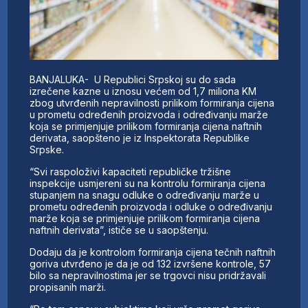
BANJALUKA- U Republici Srpskoj su do sada
izrečene kazne u iznosu većem od 1,7 miliona KM
zbog utvrđenih nepravilnosti prilikom formiranja cijena
u prometu određenih proizvoda i određivanju marže
koja se primjenjuje prilikom formiranja cijena naftnih
derivata, saopšteno je iz Inspektorata Republike
Srpske.
“Svi raspoloživi kapaciteti republičke tržišne
inspekcije usmjereni su na kontrolu formiranja cijena
stupanjem na snagu odluke o određivanju marže u
prometu određenih proizvoda i odluke o određivanju
marže koja se primjenjuje prilikom formiranja cijena
naftnih derivata”, ističe se u saopštenju.
Dodaju da je kontrolom formiranja cijena tečnih naftnih
goriva utvrđeno je da je od 132 izvršene kontrole, 57
bilo sa nepravilnostima jer se trgovci nisu pridržavali
propisanih marži.