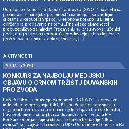
Udruženje ekonomista Republike Srpske „SWOT“ nastavlja sa
projektom “Finansijska pismenost” i saradnjom sa srednjim
školama u Republici Srpskoj. U ekonomskoj školi u Bijeljini,
održano je predavanje na temu „Finansijska pismenost i
preduzetništvo za mlade“. Predavanju su prisustvovali učenici
prvih, drugih i trećih razreda. Cilj predavanja je bio da učenici
prošire svoja znanja iz oblasti finansija, […]
AKTIVNOSTI
29. Maja 2026.
KONKURS ZA NAJBOLJU MEDIJSKU
OBJAVU O CRNOM TRŽIŠTU DUVANSKIH
PROIZVODA
BANJA LUKA – Udruženje ekonomista RS SWOT i Uprava za
indirektno oporezivanje (UIO) BiH po četvrti put organizuju
nagradni konkurs za najbolju medijsku objavu koja se tematski
bavi problemima crnog tržišta duvanskih proizvoda u BiH.
Konkurs se organizuje u sklopu nastavka kampanje “Stop
švercu”, koji zajednički realizuju UIO i Udruženje ekonomista RS