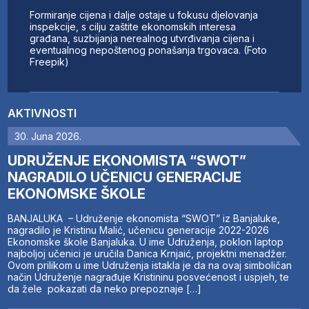
Formiranje cijena i dalje ostaje u fokusu djelovanja
inspekcije, s cilju zaštite ekonomskih interesa
građana, suzbijanja nerealnog utvrđivanja cijena i
eventualnog nepoštenog ponašanja trgovaca. (Foto
Freepik)
AKTIVNOSTI
30. Juna 2026.
UDRUŽENJE EKONOMISTA “SWOT”
NAGRADILO UČENICU GENERACIJE
EKONOMSKE ŠKOLE
BANJALUKA – Udruženje ekonomista “SWOT” iz Banjaluke,
nagradilo je Kristinu Malić, učenicu generacije 2022-2026
Ekonomske škole Banjaluka. U ime Udruženja, poklon laptop
najboljoj učenici je uručila Danica Krnjaić, projektni menadžer.
Ovom prilikom u ime Udruženja istakla je da na ovaj simboličan
način Udruženje nagrađuje Kristininu posvećenost i uspjeh, te
da žele pokazati da neko prepoznaje […]