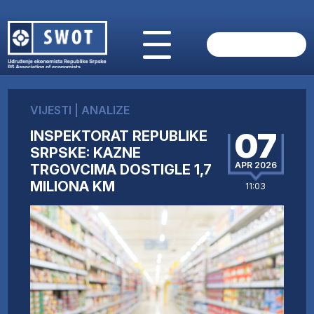
POČETNA
O NAMA
VIJESTI
|
ANALIZE
VIJESTI
07
INSPEKTORAT REPUBLIKE
AKTUELNO
SRPSKE: KAZNE
ANALIZE
APR 2026
TRGOVCIMA DOSTIGLE 1,7
KOMPANIJE
MILIONA KM
11:03
FINANSIJE
IZ STRANIH MEDIJA
AKTIVNOSTI
SWOT INTERVJU
UČLANI SE
KONTAKT