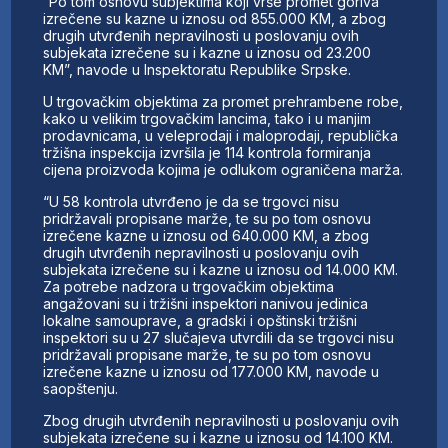
“Po tom osnovu subjektima koji vrše promet goriva
izrečene su kazne u iznosu od 855.000 KM, a zbog
drugih utvrđenih nepravilnosti u poslovanju ovih
subjekata izrečene su i kazne u iznosu od 23.200
KM”, navode u Inspektoratu Republike Srpske.
U trgovačkim objektima za promet prehrambene robe,
kako u velikim trgovačkim lancima, tako i u manjim
prodavnicama, u veleprodaji i maloprodaji, republička
tržišna inspekcija izvršila je 114 kontrola formiranja
cijena proizvoda kojima je odlukom ograničena marža.
“U 58 kontrola utvrđeno je da se trgovci nisu
pridržavali propisane marže, te su po tom osnovu
izrečene kazne u iznosu od 640.000 KM, a zbog
drugih utvrđenih nepravilnosti u poslovanju ovih
subjekata izrečene su i kazne u iznosu od 14.000 KM.
Za potrebe nadzora u trgovačkim objektima
angažovani su i tržišni inspektori nanivou jedinica
lokalne samouprave, a gradski i opštinski tržišni
inspektori su u 27 slučajeva utvrdili da se trgovci nisu
pridržavali propisane marže, te su po tom osnovu
izrečene kazne u iznosu od 177.000 KM, navode u
saopštenju.
Zbog drugih utvrđenih nepravilnosti u poslovanju ovih
subjekata izrečene su i kazne u iznosu od 14.100 KM.