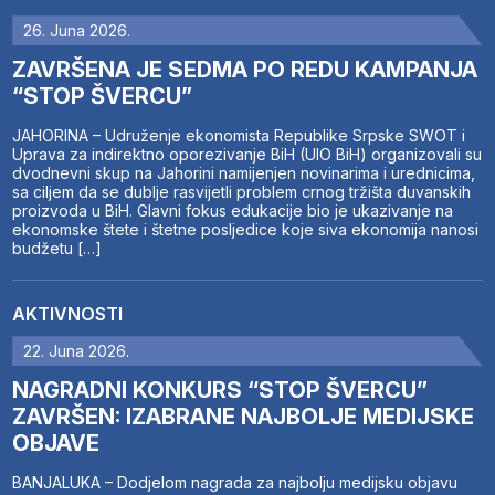
26. Juna 2026.
ZAVRŠENA JE SEDMA PO REDU KAMPANJA
“STOP ŠVERCU”
JAHORINA – Udruženje ekonomista Republike Srpske SWOT i
Uprava za indirektno oporezivanje BiH (UIO BiH) organizovali su
dvodnevni skup na Jahorini namijenjen novinarima i urednicima,
sa ciljem da se dublje rasvijetli problem crnog tržišta duvanskih
proizvoda u BiH. Glavni fokus edukacije bio je ukazivanje na
ekonomske štete i štetne posljedice koje siva ekonomija nanosi
budžetu […]
AKTIVNOSTI
22. Juna 2026.
NAGRADNI KONKURS “STOP ŠVERCU”
ZAVRŠEN: IZABRANE NAJBOLJE MEDIJSKE
OBJAVE
BANJALUKA – Dodjelom nagrada za najbolju medijsku objavu