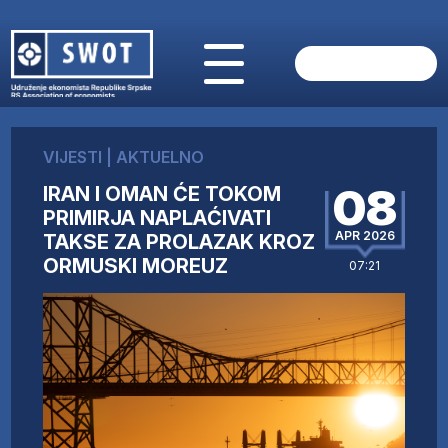
POČETNA
O NAMA
VIJESTI
|
AKTUELNO
VIJESTI
08
IRAN I OMAN ĆE TOKOM
AKTUELNO
PRIMIRJA NAPLAĆIVATI
ANALIZE
APR 2026
TAKSE ZA PROLAZAK KROZ
KOMPANIJE
ORMUSKI MOREUZ
07:21
FINANSIJE
IZ STRANIH MEDIJA
AKTIVNOSTI
SWOT INTERVJU
UČLANI SE
KONTAKT