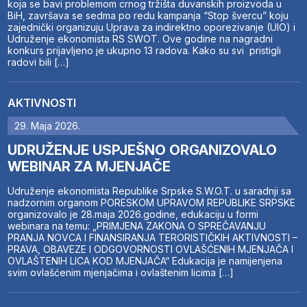
koja se bavi problemom crnog tržišta duvanskih proizvoda u
BiH, završava se sedma po redu kampanja “Stop švercu” koju
zajednički organizuju Uprava za indirektno oporezivanje (UIO) i
Udruženje ekonomista RS SWOT. Ove godine na nagradni
konkurs prijavljeno je ukupno 13 radova. Kako su svi pristigli
radovi bili […]
AKTIVNOSTI
29. Maja 2026.
UDRUŽENJE USPJEŠNO ORGANIZOVALO
WEBINAR ZA MJENJAČE
Udruženje ekonomista Republike Srpske S.W.O.T. u saradnji sa
nadzornim organom PORESKOM UPRAVOM REPUBLIKE SRPSKE
organizovalo je 28.maja 2026.godine, edukaciju u formi
webinara na temu: „PRIMJENA ZAKONA O SPREČAVANJU
PRANJA NOVCA I FINANSIRANJA TERORISTIČKIH AKTIVNOSTI –
PRAVA, OBAVEZE I ODGOVORNOSTI OVLAŠĆENIH MJENJAČA I
OVLAŠTENIH LICA KOD MJENJAČA“ Edukacija je namijenjena
svim ovlašćenim mjenjačima i ovlaštenim licima […]