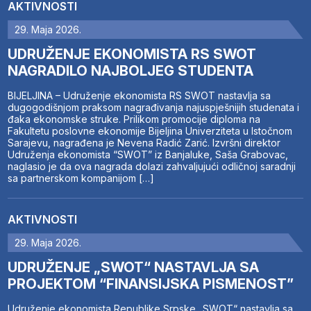
AKTIVNOSTI
29. Maja 2026.
UDRUŽENJE EKONOMISTA RS SWOT
NAGRADILO NAJBOLJEG STUDENTA
BIJELJINA – Udruženje ekonomista RS SWOT nastavlja sa
dugogodišnjom praksom nagrađivanja najuspješnijih studenata i
đaka ekonomske struke. Prilikom promocije diploma na
Fakultetu poslovne ekonomije Bijeljina Univerziteta u Istočnom
Sarajevu, nagrađena je Nevena Radić Zarić. Izvršni direktor
Udruženja ekonomista “SWOT” iz Banjaluke, Saša Grabovac,
naglasio je da ova nagrada dolazi zahvaljujući odličnoj saradnji
sa partnerskom kompanijom […]
AKTIVNOSTI
29. Maja 2026.
UDRUŽENJE „SWOT“ NASTAVLJA SA
PROJEKTOM “FINANSIJSKA PISMENOST”
Udruženje ekonomista Republike Srpske „SWOT“ nastavlja sa