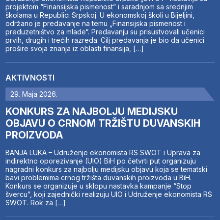
projektom “Finansijska pismenost” i saradnjom sa srednjim
školama u Republici Srpskoj. U ekonomskoj školi u Bijeljini,
održano je predavanje na temu „Finansijska pismenost i
preduzetništvo za mlade“. Predavanju su prisustvovali učenici
prvih, drugih i trećih razreda. Cilj predavanja je bio da učenici
prošire svoja znanja iz oblasti finansija, […]
AKTIVNOSTI
29. Maja 2026.
KONKURS ZA NAJBOLJU MEDIJSKU
OBJAVU O CRNOM TRŽIŠTU DUVANSKIH
PROIZVODA
BANJA LUKA – Udruženje ekonomista RS SWOT i Uprava za
indirektno oporezivanje (UIO) BiH po četvrti put organizuju
nagradni konkurs za najbolju medijsku objavu koja se tematski
bavi problemima crnog tržišta duvanskih proizvoda u BiH.
Konkurs se organizuje u sklopu nastavka kampanje “Stop
švercu”, koji zajednički realizuju UIO i Udruženje ekonomista RS
SWOT. Rok za […]