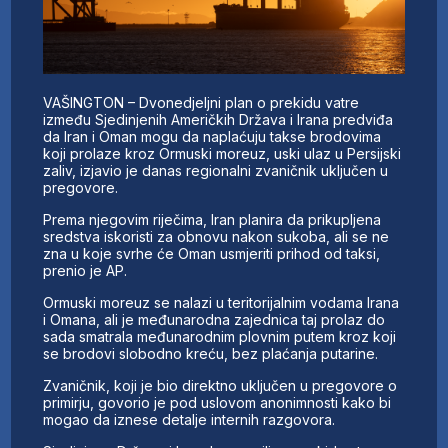
VAŠINGTON – Dvonedjeljni plan o prekidu vatre
između Sjedinjenih Američkih Država i Irana predviđa
da Iran i Oman mogu da naplaćuju takse brodovima
koji prolaze kroz Ormuski moreuz, uski ulaz u Persijski
zaliv, izjavio je danas regionalni zvaničnik uključen u
pregovore.
Prema njegovim riječima, Iran planira da prikupljena
sredstva iskoristi za obnovu nakon sukoba, ali se ne
zna u koje svrhe će Oman usmjeriti prihod od taksi,
prenio je AP.
Ormuski moreuz se nalazi u teritorijalnim vodama Irana
i Omana, ali je međunarodna zajednica taj prolaz do
sada smatrala međunarodnim plovnim putem kroz koji
se brodovi slobodno kreću, bez plaćanja putarine.
Zvaničnik, koji je bio direktno uključen u pregovore o
primirju, govorio je pod uslovom anonimnosti kako bi
mogao da iznese detalje internih razgovora.