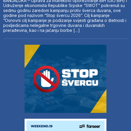
BANJALUKA – Uprava za indirektno oporezivanje BiH (UIO BiH) i
Udruženje ekonomista Republike Srpske “SWOT” pokrenuli su
sedmu godinu zaredom kampanju protiv šverca duvana, ove
godine pod nazivom “Stop švercu 2026”. Cilj kampanje
“Osnovni cilj kampanje je podizanje svijesti građana o štetnosti i
posljedicama nelegalne trgovine duvana i duvanskih
prerađevina, kao i na jačanju borbe […]