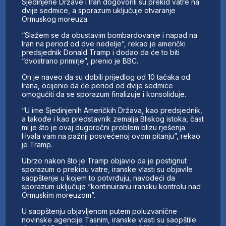
Sjedinjene Države i Iran dogovorili su prekid vatre na
dvije sedmice, a sporazum uključuje otvaranje
Ormuskog moreuza.
“Slažem se da obustavim bombardovanje i napad na
Iran na period od dve nedelje”, rekao je američki
predsjednik Donald Tramp i dodao da će to biti
“dvostrano primirje”, prenio je BBC.
On je naveo da su dobili prijedlog od 10 tačaka od
Irana, ocijenio da će period od dvije sedmice
omogućiti da se sporazum finalizuje i konsoliduje.
“U ime Sjedinjenih Američkih Država, kao predsjednik,
a takođe i kao predstavnik zemalja Bliskog istoka, čast
mi je što je ovaj dugoročni problem blizu rješenja.
Hvala vam na pažnji posvećenoj ovom pitanju”, rekao
je Tramp.
Ubrzo nakon što je Tramp objavio da je postignut
sporazum o prekidu vatre, iranske vlasti su objavile
saopštenje u kojem to potvrđuju, navodeći da
sporazum uključuje “kontinuiranu iransku kontrolu nad
Ormuskim moreuzom”.
U saopštenju objavljenom putem poluzvanične
novinske agencije Tasnim, iranske vlasti su saopštile