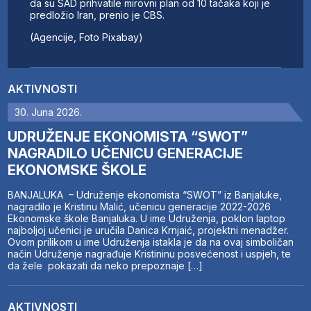
da su SAD prihvatile mirovni plan od 10 tačaka koji je
predložio Iran, prenio je CBS.
(Agencije, Foto Pixabay)
AKTIVNOSTI
30. Juna 2026.
UDRUŽENJE EKONOMISTA “SWOT”
NAGRADILO UČENICU GENERACIJE
EKONOMSKE ŠKOLE
BANJALUKA – Udruženje ekonomista “SWOT” iz Banjaluke,
nagradilo je Kristinu Malić, učenicu generacije 2022-2026
Ekonomske škole Banjaluka. U ime Udruženja, poklon laptop
najboljoj učenici je uručila Danica Krnjaić, projektni menadžer.
Ovom prilikom u ime Udruženja istakla je da na ovaj simboličan
način Udruženje nagrađuje Kristininu posvećenost i uspjeh, te
da žele pokazati da neko prepoznaje […]
AKTIVNOSTI