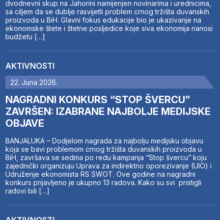
dvodnevni skup na Jahorini namijenjen novinarima i urednicima,
sa ciljem da se dublje rasvijetli problem crnog tržišta duvanskih
proizvoda u BiH. Glavni fokus edukacije bio je ukazivanje na
ekonomske štete i štetne posljedice koje siva ekonomija nanosi
budžetu […]
AKTIVNOSTI
22. Juna 2026.
NAGRADNI KONKURS “STOP ŠVERCU”
ZAVRŠEN: IZABRANE NAJBOLJE MEDIJSKE
OBJAVE
BANJALUKA – Dodjelom nagrada za najbolju medijsku objavu
koja se bavi problemom crnog tržišta duvanskih proizvoda u
BiH, završava se sedma po redu kampanja “Stop švercu” koju
zajednički organizuju Uprava za indirektno oporezivanje (UIO) i
Udruženje ekonomista RS SWOT. Ove godine na nagradni
konkurs prijavljeno je ukupno 13 radova. Kako su svi pristigli
radovi bili […]
AKTIVNOSTI