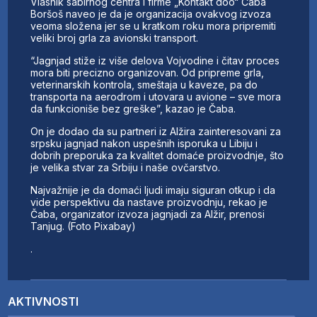
Vlasnik sabirnog centra i firme „Kontakt doo“ Čaba
Boršoš naveo je da je organizacija ovakvog izvoza
veoma složena jer se u kratkom roku mora pripremiti
veliki broj grla za avionski transport.
“Jagnjad stiže iz više delova Vojvodine i čitav proces
mora biti precizno organizovan. Od pripreme grla,
veterinarskih kontrola, smeštaja u kaveze, pa do
transporta na aerodrom i utovara u avione – sve mora
da funkcioniše bez greške”, kazao je Čaba.
On je dodao da su partneri iz Alžira zainteresovani za
srpsku jagnjad nakon uspešnih isporuka u Libiju i
dobrih preporuka za kvalitet domaće proizvodnje, što
je velika stvar za Srbiju i naše ovčarstvo.
Najvažnije je da domaći ljudi imaju siguran otkup i da
vide perspektivu da nastave proizvodnju, rekao je
Čaba, organizator izvoza jagnjadi za Alžir, prenosi
Tanjug. (Foto Pixabay)
.
AKTIVNOSTI