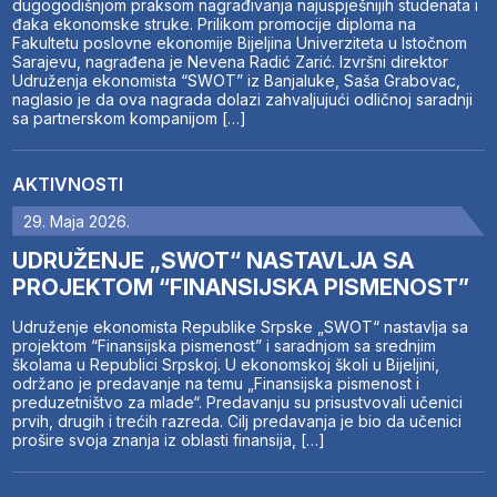
dugogodišnjom praksom nagrađivanja najuspješnijih studenata i
đaka ekonomske struke. Prilikom promocije diploma na
Fakultetu poslovne ekonomije Bijeljina Univerziteta u Istočnom
Sarajevu, nagrađena je Nevena Radić Zarić. Izvršni direktor
Udruženja ekonomista “SWOT” iz Banjaluke, Saša Grabovac,
naglasio je da ova nagrada dolazi zahvaljujući odličnoj saradnji
sa partnerskom kompanijom […]
AKTIVNOSTI
29. Maja 2026.
UDRUŽENJE „SWOT“ NASTAVLJA SA
PROJEKTOM “FINANSIJSKA PISMENOST”
Udruženje ekonomista Republike Srpske „SWOT“ nastavlja sa
projektom “Finansijska pismenost” i saradnjom sa srednjim
školama u Republici Srpskoj. U ekonomskoj školi u Bijeljini,
održano je predavanje na temu „Finansijska pismenost i
preduzetništvo za mlade“. Predavanju su prisustvovali učenici
prvih, drugih i trećih razreda. Cilj predavanja je bio da učenici
prošire svoja znanja iz oblasti finansija, […]