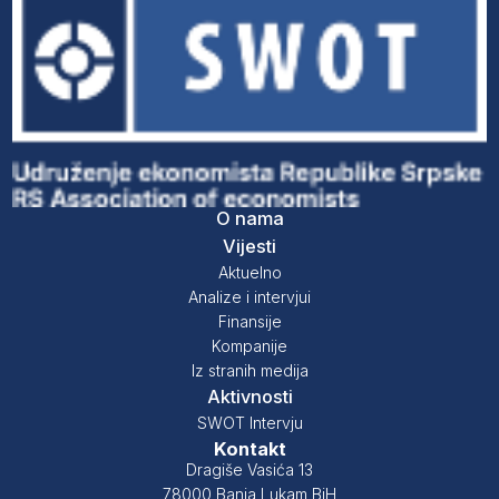
O nama
Vijesti
Aktuelno
Analize i intervjui
Finansije
Kompanije
Iz stranih medija
Aktivnosti
SWOT Intervju
Kontakt
Dragiše Vasića 13
78000 Banja Lukam BiH