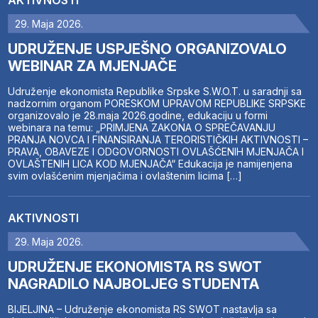
29. Maja 2026.
UDRUŽENJE USPJEŠNO ORGANIZOVALO
WEBINAR ZA MJENJAČE
Udruženje ekonomista Republike Srpske S.W.O.T. u saradnji sa
nadzornim organom PORESKOM UPRAVOM REPUBLIKE SRPSKE
organizovalo je 28.maja 2026.godine, edukaciju u formi
webinara na temu: „PRIMJENA ZAKONA O SPREČAVANJU
PRANJA NOVCA I FINANSIRANJA TERORISTIČKIH AKTIVNOSTI –
PRAVA, OBAVEZE I ODGOVORNOSTI OVLAŠĆENIH MJENJAČA I
OVLAŠTENIH LICA KOD MJENJAČA“ Edukacija je namijenjena
svim ovlašćenim mjenjačima i ovlaštenim licima […]
AKTIVNOSTI
29. Maja 2026.
UDRUŽENJE EKONOMISTA RS SWOT
NAGRADILO NAJBOLJEG STUDENTA
BIJELJINA – Udruženje ekonomista RS SWOT nastavlja sa