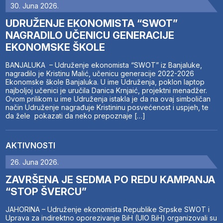
30. Juna 2026.
UDRUŽENJE EKONOMISTA “SWOT”
NAGRADILO UČENICU GENERACIJE
EKONOMSKE ŠKOLE
BANJALUKA – Udruženje ekonomista “SWOT” iz Banjaluke,
nagradilo je Kristinu Malić, učenicu generacije 2022-2026
Ekonomske škole Banjaluka. U ime Udruženja, poklon laptop
najboljoj učenici je uručila Danica Krnjaić, projektni menadžer.
Ovom prilikom u ime Udruženja istakla je da na ovaj simboličan
način Udruženje nagrađuje Kristininu posvećenost i uspjeh, te
da žele pokazati da neko prepoznaje […]
AKTIVNOSTI
26. Juna 2026.
ZAVRŠENA JE SEDMA PO REDU KAMPANJA
“STOP ŠVERCU”
JAHORINA – Udruženje ekonomista Republike Srpske SWOT i
Uprava za indirektno oporezivanje BiH (UIO BiH) organizovali su