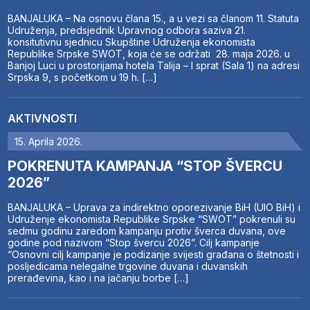
BANJALUKA – Na osnovu člana 15., a u vezi sa članom 11. Statuta
Udruženja, predsjednik Upravnog odbora saziva 21.
konsitutivnu sjednicu Skupštine Udruženja ekonomista
Republike Srpske SWOT, koja će se održati 28. maja 2026. u
Banjoj Luci u prostorijama hotela Talija – I sprat (Sala 1) na adresi
Srpska 9, s početkom u 19 h. […]
AKTIVNOSTI
15. Aprila 2026.
POKRENUTA KAMPANJA “STOP ŠVERCU
2026”
BANJALUKA – Uprava za indirektno oporezivanje BiH (UIO BiH) i
Udruženje ekonomista Republike Srpske “SWOT” pokrenuli su
sedmu godinu zaredom kampanju protiv šverca duvana, ove
godine pod nazivom “Stop švercu 2026”. Cilj kampanje
“Osnovni cilj kampanje je podizanje svijesti građana o štetnosti i
posljedicama nelegalne trgovine duvana i duvanskih
prerađevina, kao i na jačanju borbe […]