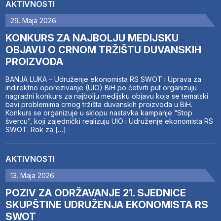
AKTIVNOSTI
29. Maja 2026.
KONKURS ZA NAJBOLJU MEDIJSKU
OBJAVU O CRNOM TRŽIŠTU DUVANSKIH
PROIZVODA
BANJA LUKA – Udruženje ekonomista RS SWOT i Uprava za
indirektno oporezivanje (UIO) BiH po četvrti put organizuju
nagradni konkurs za najbolju medijsku objavu koja se tematski
bavi problemima crnog tržišta duvanskih proizvoda u BiH.
Konkurs se organizuje u sklopu nastavka kampanje “Stop
švercu”, koji zajednički realizuju UIO i Udruženje ekonomista RS
SWOT. Rok za […]
AKTIVNOSTI
13. Maja 2026.
POZIV ZA ODRŽAVANJE 21. SJEDNICE
SKUPŠTINE UDRUŽENJA EKONOMISTA RS
SWOT