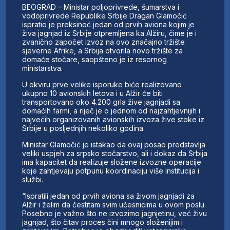
BEOGRAD – Ministar poljoprivrede, šumarstva i
vodoprivrede Republike Srbije Dragan Glamočić
ispratio je preksinoć jedan od prvih aviona kojim je
živa jagnjad iz Srbije otpremljena ka Alžiru, čime je i
zvanično započet izvoz na ovo značajno tržište
sjeverne Afrike, a Srbija otvorila novo tržište za
domaće stočare, saopšteno je iz resornog
ministarstva.
U okviru prve velike isporuke biće realizovano
ukupno 10 avionskih letova i u Alžir će biti
transportovano oko 4.200 grla žive jagnjadi sa
domaćih farmi, a riječ je o jednom od najzahtjevnijih i
najvećih organizovanih avionskih izvoza žive stoke iz
Srbije u posljednjih nekoliko godina.
Ministar Glamočić je istakao da ovaj posao predstavlja
veliki uspjeh za srpsko stočarstvo, ali i dokaz da Srbija
ima kapacitet da realizuje složene izvozne operacije
koje zahtjevaju potpunu koordinaciju više institucija i
službi.
“Ispratili jedan od prvih aviona sa živom jagnjadi za
Alžir i želim da čestitam svim učesnicima u ovom poslu.
Posebno je važno što ne izvozimo jagnjetinu, već živu
jagnjad, što čitav proces čini mnogo složenijim i