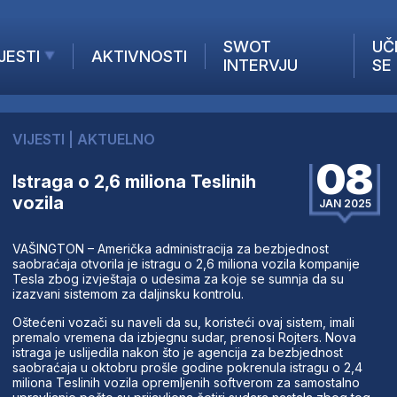
SWOT
UČ
JESTI
AKTIVNOSTI
INTERVJU
SE
AKTUELNO
ANALIZE
VIJESTI
|
AKTUELNO
KOMPANIJE
08
INANSIJE
Istraga o 2,6 miliona Teslinih
vozila
Z STRANIH MEDIJA
JAN 2025
VAŠINGTON – Američka administracija za bezbjednost
saobraćaja otvorila je istragu o 2,6 miliona vozila kompanije
Tesla zbog izvještaja o udesima za koje se sumnja da su
izazvani sistemom za daljinsku kontrolu.
Oštećeni vozači su naveli da su, koristeći ovaj sistem, imali
premalo vremena da izbjegnu sudar, prenosi Rojters. Nova
istraga je uslijedila nakon što je agencija za bezbjednost
saobraćaja u oktobru prošle godine pokrenula istragu o 2,4
miliona Teslinih vozila opremljenih softverom za samostalno