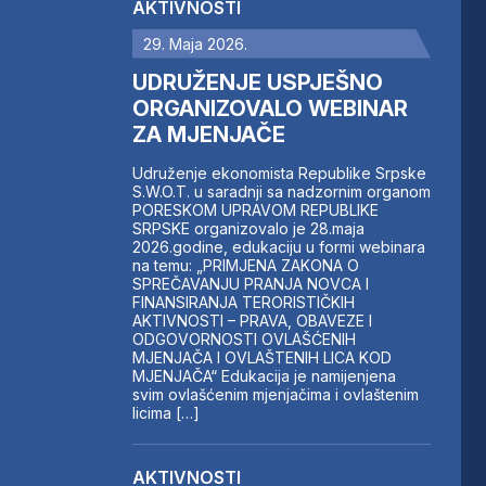
AKTIVNOSTI
29. Maja 2026.
UDRUŽENJE USPJEŠNO
ORGANIZOVALO WEBINAR
ZA MJENJAČE
Udruženje ekonomista Republike Srpske
S.W.O.T. u saradnji sa nadzornim organom
PORESKOM UPRAVOM REPUBLIKE
SRPSKE organizovalo je 28.maja
2026.godine, edukaciju u formi webinara
na temu: „PRIMJENA ZAKONA O
SPREČAVANJU PRANJA NOVCA I
FINANSIRANJA TERORISTIČKIH
AKTIVNOSTI – PRAVA, OBAVEZE I
ODGOVORNOSTI OVLAŠĆENIH
MJENJAČA I OVLAŠTENIH LICA KOD
MJENJAČA“ Edukacija je namijenjena
svim ovlašćenim mjenjačima i ovlaštenim
licima […]
AKTIVNOSTI