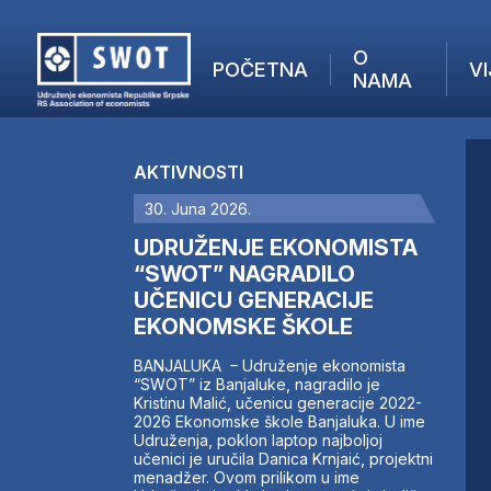
O
POČETNA
VI
NAMA
POČETNA
O NAMA
AKTIVNOSTI
VIJESTI
30. Juna 2026.
AKTUELNO
F
ANALIZE
UDRUŽENJE EKONOMISTA
I
KOMPANIJE
“SWOT” NAGRADILO
UČENICU GENERACIJE
FINANSIJE
EKONOMSKE ŠKOLE
IZ STRANIH MEDIJA
AKTIVNOSTI
BANJALUKA – Udruženje ekonomista
“SWOT” iz Banjaluke, nagradilo je
SWOT INTERVJU
Kristinu Malić, učenicu generacije 2022-
UČLANI SE
2026 Ekonomske škole Banjaluka. U ime
Udruženja, poklon laptop najboljoj
KONTAKT
učenici je uručila Danica Krnjaić, projektni
menadžer. Ovom prilikom u ime