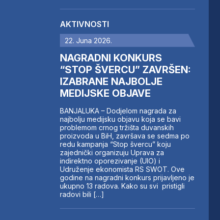
AKTIVNOSTI
22. Juna 2026.
NAGRADNI KONKURS
“STOP ŠVERCU” ZAVRŠEN:
IZABRANE NAJBOLJE
MEDIJSKE OBJAVE
BANJALUKA – Dodjelom nagrada za
najbolju medijsku objavu koja se bavi
problemom crnog tržišta duvanskih
proizvoda u BiH, završava se sedma po
redu kampanja “Stop švercu” koju
zajednički organizuju Uprava za
indirektno oporezivanje (UIO) i
Udruženje ekonomista RS SWOT. Ove
godine na nagradni konkurs prijavljeno je
ukupno 13 radova. Kako su svi pristigli
radovi bili […]