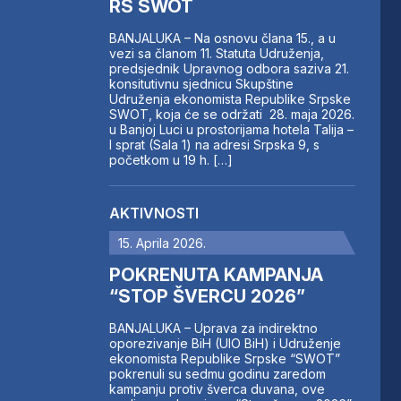
RS SWOT
BANJALUKA – Na osnovu člana 15., a u
vezi sa članom 11. Statuta Udruženja,
predsjednik Upravnog odbora saziva 21.
konsitutivnu sjednicu Skupštine
Udruženja ekonomista Republike Srpske
SWOT, koja će se održati 28. maja 2026.
u Banjoj Luci u prostorijama hotela Talija –
I sprat (Sala 1) na adresi Srpska 9, s
početkom u 19 h. […]
AKTIVNOSTI
15. Aprila 2026.
POKRENUTA KAMPANJA
“STOP ŠVERCU 2026”
BANJALUKA – Uprava za indirektno
oporezivanje BiH (UIO BiH) i Udruženje
ekonomista Republike Srpske “SWOT”
pokrenuli su sedmu godinu zaredom
kampanju protiv šverca duvana, ove