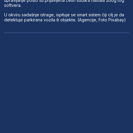
upravljanje pošto su prijavljena četiri sudara nastala zbog tog
softvera.
U okviru sadašnje istrage, ispituje se smart sistem čiji cilj je da
detektuje parkirana vozila ili objekte. (Agencije, Foto Pixabay)