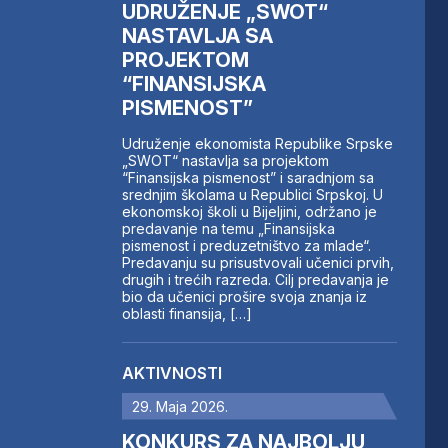
UDRUŽENJE „SWOT“
NASTAVLJA SA
PROJEKTOM
“FINANSIJSKA
PISMENOST”
Udruženje ekonomista Republike Srpske
„SWOT“ nastavlja sa projektom
“Finansijska pismenost” i saradnjom sa
srednjim školama u Republici Srpskoj. U
ekonomskoj školi u Bijeljini, održano je
predavanje na temu „Finansijska
pismenost i preduzetništvo za mlade“.
Predavanju su prisustvovali učenici prvih,
drugih i trećih razreda. Cilj predavanja je
bio da učenici prošire svoja znanja iz
oblasti finansija, […]
AKTIVNOSTI
29. Maja 2026.
KONKURS ZA NAJBOLJU