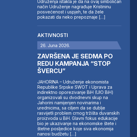
Udruženja istakla je da na ovaj simboličan
način Udruženje nagrađuje Kristininu
posvećenost i uspjeh, te da žele
pokazati da neko prepoznaje […]
AKTIVNOSTI
26. Juna 2026.
ZAVRŠENA JE SEDMA PO
REDU KAMPANJA “STOP
ŠVERCU”
JAHORINA – Udruženje ekonomista
Republike Srpske SWOT i Uprava za
indirektno oporezivanje BiH (UIO BiH)
organizovali su dvodnevni skup na
Jahorini namijenjen novinarima i
urednicima, sa ciljem da se dublje
rasvijetli problem crnog tržišta duvanskih
proizvoda u BiH. Glavni fokus edukacije
bio je ukazivanje na ekonomske štete i
štetne posljedice koje siva ekonomija
nanosi budžetu […]