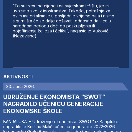
“To su trenutne cijene i na svjetskom tržištu, jer mi
uvozimo sve iz inostranstva. Takođe, potražnja za
ovim materijalima je u posljednje vrijeme pala i nismo
sigurni šta će se dalje dešavati, odnosno da li će u
narednom periodu doći do poskupljenja ili
pojeftinjenja željeza i čelika”, naglasio je Vuković.
(Nezavisne)
AKTIVNOSTI
30. Juna 2026.
UDRUŽENJE EKONOMISTA “SWOT”
NAGRADILO UČENICU GENERACIJE
EKONOMSKE ŠKOLE
BANJALUKA – Udruženje ekonomista “SWOT” iz Banjaluke,
nagradilo je Kristinu Malić, učenicu generacije 2022-2026
Ekonomske škole Banjaluka. U ime Udruženja, poklon laptop