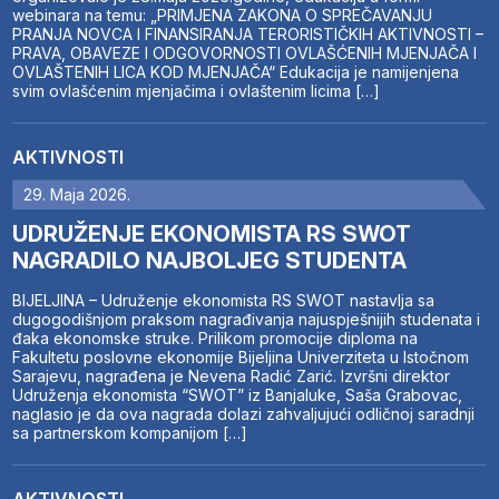
webinara na temu: „PRIMJENA ZAKONA O SPREČAVANJU
PRANJA NOVCA I FINANSIRANJA TERORISTIČKIH AKTIVNOSTI –
PRAVA, OBAVEZE I ODGOVORNOSTI OVLAŠĆENIH MJENJAČA I
OVLAŠTENIH LICA KOD MJENJAČA“ Edukacija je namijenjena
svim ovlašćenim mjenjačima i ovlaštenim licima […]
AKTIVNOSTI
29. Maja 2026.
UDRUŽENJE EKONOMISTA RS SWOT
NAGRADILO NAJBOLJEG STUDENTA
BIJELJINA – Udruženje ekonomista RS SWOT nastavlja sa
dugogodišnjom praksom nagrađivanja najuspješnijih studenata i
đaka ekonomske struke. Prilikom promocije diploma na
Fakultetu poslovne ekonomije Bijeljina Univerziteta u Istočnom
Sarajevu, nagrađena je Nevena Radić Zarić. Izvršni direktor
Udruženja ekonomista “SWOT” iz Banjaluke, Saša Grabovac,
naglasio je da ova nagrada dolazi zahvaljujući odličnoj saradnji
sa partnerskom kompanijom […]