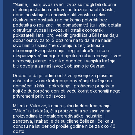
“Naime, i manji uvoz i veći izvoz su mogli biti dobrim
dijelom posljedica nedovoljne tražnje na bh. tržištu,
odnosno slabije ekonomske aktivnosti u cjelini.
Ovakvu pretpostavku ne možemo potvrditi bez
podataka o realizaciji na domaćem tržištu i više detalja
o strukturi uvoza i izvoza, ali ostali ekonomski
pokazatelji i mali broj velikih gradilišta u BiH nam daju
dobar osnov za to. S obzirom na to da ni na našim
izvoznim tržištima “ne cvjetaju ruže”, odnosno
ekonomije Evropske unije i regije također nisu u
ekspanziji već mnoge od njih ili na rubu recesije ili već
u recesiji, pitanje je koliko dugo će i vanjska tražnja
biti dovoljna za naš izvoz”, objasnio je Gavran.
Dodao je da je jedino održivo rješenje za plasman
naše robe iz ove kategorije povećanje tražnje na
domaćem tržištu i pokretanje i proširenje projekata
koji će dugoročno donijeti veću korist ekonomiji nego
privremeni priliv od izvoza.
Milenko Vuković, komercijalni direktor kompanije
“Milco” iz Laktaša, čija proizvodnja se zasniva na
proizvodima iz metaloprerađivačke industrije i
zanatstva, istakao je da su cijene željeza i čelika u
odnosu na isti period prošle godine niže za oko 40
odsto.