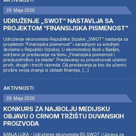
AKTIVNOSTI
29. Maja 2026.
UDRUŽENJE „SWOT“ NASTAVLJA SA
PROJEKTOM “FINANSIJSKA PISMENOST”
Udruženje ekonomista Republike Srpske „SWOT“ nastavlja sa
projektom “Finansijska pismenost” i saradnjom sa srednjim
školama u Republici Srpskoj. U ekonomskoj školi u Bijeljini,
održano je predavanje na temu „Finansijska pismenost i
preduzetništvo za mlade“. Predavanju su prisustvovali učenici
prvih, drugih i trećih razreda. Cilj predavanja je bio da učenici
prošire svoja znanja iz oblasti finansija, […]
AKTIVNOSTI
29. Maja 2026.
KONKURS ZA NAJBOLJU MEDIJSKU
OBJAVU O CRNOM TRŽIŠTU DUVANSKIH
PROIZVODA
BANJA LUKA – Udruženje ekonomista RS SWOT i Uprava za