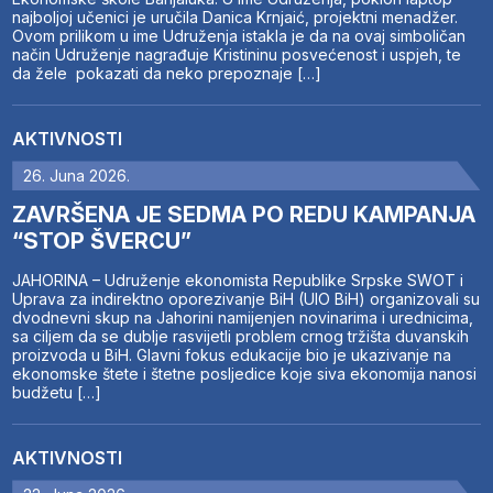
najboljoj učenici je uručila Danica Krnjaić, projektni menadžer.
Ovom prilikom u ime Udruženja istakla je da na ovaj simboličan
način Udruženje nagrađuje Kristininu posvećenost i uspjeh, te
da žele pokazati da neko prepoznaje […]
AKTIVNOSTI
26. Juna 2026.
ZAVRŠENA JE SEDMA PO REDU KAMPANJA
“STOP ŠVERCU”
JAHORINA – Udruženje ekonomista Republike Srpske SWOT i
Uprava za indirektno oporezivanje BiH (UIO BiH) organizovali su
dvodnevni skup na Jahorini namijenjen novinarima i urednicima,
sa ciljem da se dublje rasvijetli problem crnog tržišta duvanskih
proizvoda u BiH. Glavni fokus edukacije bio je ukazivanje na
ekonomske štete i štetne posljedice koje siva ekonomija nanosi
budžetu […]
AKTIVNOSTI