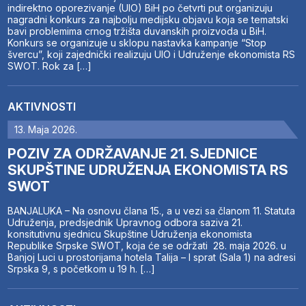
indirektno oporezivanje (UIO) BiH po četvrti put organizuju
nagradni konkurs za najbolju medijsku objavu koja se tematski
bavi problemima crnog tržišta duvanskih proizvoda u BiH.
Konkurs se organizuje u sklopu nastavka kampanje “Stop
švercu”, koji zajednički realizuju UIO i Udruženje ekonomista RS
SWOT. Rok za […]
AKTIVNOSTI
13. Maja 2026.
POZIV ZA ODRŽAVANJE 21. SJEDNICE
SKUPŠTINE UDRUŽENJA EKONOMISTA RS
SWOT
BANJALUKA – Na osnovu člana 15., a u vezi sa članom 11. Statuta
Udruženja, predsjednik Upravnog odbora saziva 21.
konsitutivnu sjednicu Skupštine Udruženja ekonomista
Republike Srpske SWOT, koja će se održati 28. maja 2026. u
Banjoj Luci u prostorijama hotela Talija – I sprat (Sala 1) na adresi
Srpska 9, s početkom u 19 h. […]