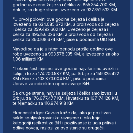
godine uvezeno željeza i čelika za 855.354.700 KM,
dok je, sa druge strane, izvezeno za 937.352.533 KM.
“U prvoj polovini ove godine željeza i čelika je
izvezeno za 634.085.672 KM, a proizvoda od željeza
i čelika za 359.492.662 KM. Uvezeno je željeza i
čelika za 495.186.026 KM, a proizvoda od željeza i
čelika za 360.168.674 KM”, piše u podacima UIO BiH.
Navodi se da je u istom periodu prošle godine ove
robe uvezeno za 993.578.335 KM, a izvezeno za oko
1,06 milijardi KM.
“Tokom šest mjeseci ove godine najviše smo uvezli iz
Italije, i to za 174.200.587 KM, pa Srbije za 159.325.422
KM i Kine za 103.873.004 KM”, piše u podacima
Uprave za indirektno oporezivanje BiH.
Sa druge strane, najviše željeza i čelika smo izvezli u
Srbiju, za 176.677.477 KM, Hrvatsku za 167.174.128 KM,
te Njemačku za 116.974.918 KM.
Ekonomista Igor Gavran kaže da, iako je pozitivan
saldo spoljnotrgovinske razmjene u bilo kojoj
kategoriji rijetkost za BiH i pozitivan je iz ugla priliva i
odliva novca, razlozi za ovo stanje su drugačiji.