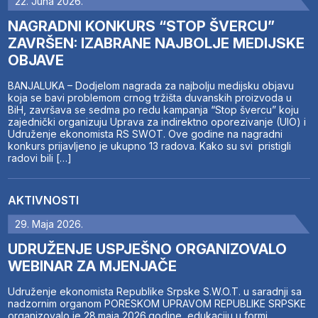
22. Juna 2026.
NAGRADNI KONKURS “STOP ŠVERCU”
ZAVRŠEN: IZABRANE NAJBOLJE MEDIJSKE
OBJAVE
BANJALUKA – Dodjelom nagrada za najbolju medijsku objavu
koja se bavi problemom crnog tržišta duvanskih proizvoda u
BiH, završava se sedma po redu kampanja “Stop švercu” koju
zajednički organizuju Uprava za indirektno oporezivanje (UIO) i
Udruženje ekonomista RS SWOT. Ove godine na nagradni
konkurs prijavljeno je ukupno 13 radova. Kako su svi pristigli
radovi bili […]
AKTIVNOSTI
29. Maja 2026.
UDRUŽENJE USPJEŠNO ORGANIZOVALO
WEBINAR ZA MJENJAČE
Udruženje ekonomista Republike Srpske S.W.O.T. u saradnji sa
nadzornim organom PORESKOM UPRAVOM REPUBLIKE SRPSKE
organizovalo je 28.maja 2026.godine, edukaciju u formi