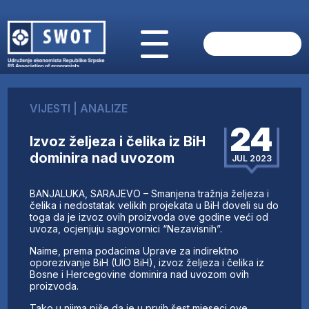
POČETNA
O NAMA
VIJESTI
|
ANALIZE
VIJESTI
24
AKTUELNO
Izvoz željeza i čelika iz BiH
ANALIZE
dominira nad uvozom
JUL 2023
KOMPANIJE
FINANSIJE
BANJALUKA, SARAJEVO – Smanjena tražnja željeza i
IZ STRANIH MEDIJA
čelika i nedostatak velikih projekata u BiH doveli su do
toga da je izvoz ovih proizvoda ove godine veći od
AKTIVNOSTI
uvoza, ocjenjuju sagovornici “Nezavisnih”.
SWOT INTERVJU
Naime, prema podacima Uprave za indirektno
UČLANI SE
oporezivanje BiH (UIO BiH), izvoz željeza i čelika iz
Bosne i Hercegovine dominira nad uvozom ovih
KONTAKT
proizvoda.
Tako u njima piše da je u prvih šest mjeseci ove