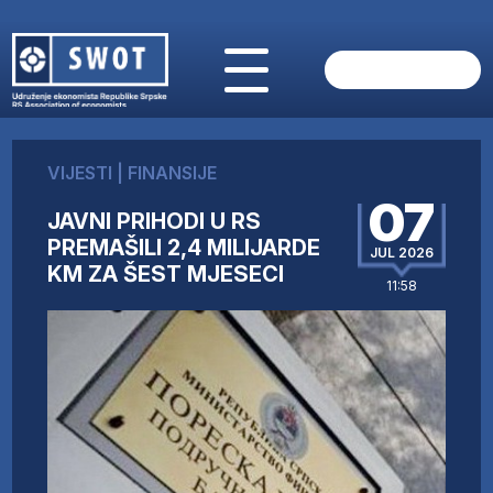
POČETNA
O NAMA
VIJESTI
|
FINANSIJE
VIJESTI
07
AKTUELNO
JAVNI PRIHODI U RS
ANALIZE
PREMAŠILI 2,4 MILIJARDE
JUL 2026
KM ZA ŠEST MJESECI
KOMPANIJE
11:58
FINANSIJE
IZ STRANIH MEDIJA
AKTIVNOSTI
SWOT INTERVJU
UČLANI SE
KONTAKT