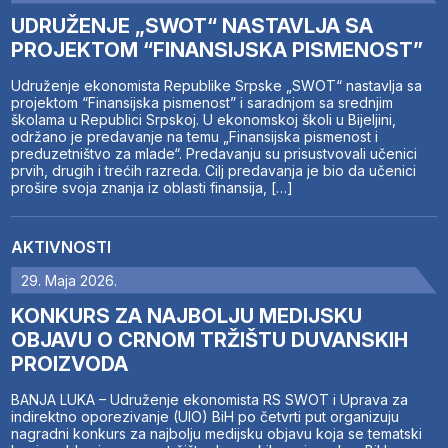
UDRUŽENJE „SWOT“ NASTAVLJA SA
PROJEKTOM “FINANSIJSKA PISMENOST”
Udruženje ekonomista Republike Srpske „SWOT“ nastavlja sa
projektom “Finansijska pismenost” i saradnjom sa srednjim
školama u Republici Srpskoj. U ekonomskoj školi u Bijeljini,
održano je predavanje na temu „Finansijska pismenost i
preduzetništvo za mlade“. Predavanju su prisustvovali učenici
prvih, drugih i trećih razreda. Cilj predavanja je bio da učenici
prošire svoja znanja iz oblasti finansija, […]
AKTIVNOSTI
29. Maja 2026.
KONKURS ZA NAJBOLJU MEDIJSKU
OBJAVU O CRNOM TRŽIŠTU DUVANSKIH
PROIZVODA
BANJA LUKA – Udruženje ekonomista RS SWOT i Uprava za
indirektno oporezivanje (UIO) BiH po četvrti put organizuju
nagradni konkurs za najbolju medijsku objavu koja se tematski