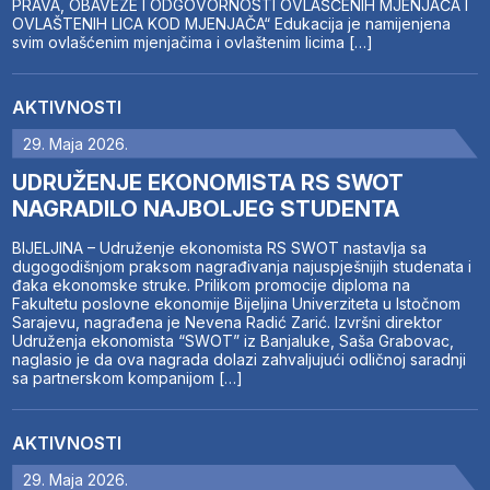
PRAVA, OBAVEZE I ODGOVORNOSTI OVLAŠĆENIH MJENJAČA I
OVLAŠTENIH LICA KOD MJENJAČA“ Edukacija je namijenjena
svim ovlašćenim mjenjačima i ovlaštenim licima […]
AKTIVNOSTI
29. Maja 2026.
UDRUŽENJE EKONOMISTA RS SWOT
NAGRADILO NAJBOLJEG STUDENTA
BIJELJINA – Udruženje ekonomista RS SWOT nastavlja sa
dugogodišnjom praksom nagrađivanja najuspješnijih studenata i
đaka ekonomske struke. Prilikom promocije diploma na
Fakultetu poslovne ekonomije Bijeljina Univerziteta u Istočnom
Sarajevu, nagrađena je Nevena Radić Zarić. Izvršni direktor
Udruženja ekonomista “SWOT” iz Banjaluke, Saša Grabovac,
naglasio je da ova nagrada dolazi zahvaljujući odličnoj saradnji
sa partnerskom kompanijom […]
AKTIVNOSTI
29. Maja 2026.