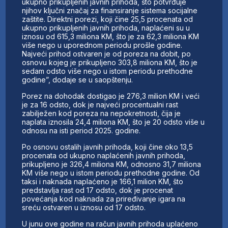
ukupno prikupljenih javnih prihoda, što potvrđuje
njihov ključni značaj za finansiranje sistema socijalne
zaštite. Direktni porezi, koji čine 25,5 procenata od
ukupno prikupljenih javnih prihoda, naplaćeni su u
iznosu od 615,3 miliona KM, što je za 62,3 miliona KM
više nego u uporednom periodu prošle godine.
Najveći prihod ostvaren je od poreza na dobit, po
osnovu kojeg je prikupljeno 303,8 miliona KM, što je
sedam odsto više nego u istom periodu prethodne
godine”, dodaje se u saopštenju.
Porez na dohodak dostigao je 276,3 milion KM i veći
je za 16 odsto, dok je najveći procentualni rast
zabilježen kod poreza na nepokretnosti, čija je
naplata iznosila 24,4 miliona KM, što je 20 odsto više u
odnosu na isti period 2025. godine.
Po osnovu ostalih javnih prihoda, koji čine oko 13,5
procenata od ukupno naplaćenih javnih prihoda,
prikupljeno je 326,4 miliona KM, odnosno 31,7 miliona
KM više nego u istom periodu prethodne godine. Od
taksi i naknada naplaćeno je 166,1 milion KM, što
predstavlja rast od 17 odsto, dok je procenat
povećanja kod naknada za priređivanje igara na
sreću ostvaren u iznosu od 17 odsto.
U junu ove godine na račun javnih prihoda uplaćeno