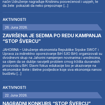
način Udruženje nagrađuje Kristininu posvećenost i uspjeh, te
da žele pokazati da neko prepoznaje […]
AKTIVNOSTI
26. Juna 2026.
ZAVRŠENA JE SEDMA PO REDU KAMPANJA
“STOP ŠVERCU”
JAHORINA – Udruženje ekonomista Republike Srpske SWOT i
Uprava za indirektno oporezivanje BiH (UIO BiH) organizovali su
dvodnevni skup na Jahorini namijenjen novinarima i urednicima,
sa ciljem da se dublje rasvijetli problem crnog tržišta duvanskih
proizvoda u BiH. Glavni fokus edukacije bio je ukazivanje na
ekonomske štete i štetne posljedice koje siva ekonomija nanosi
budžetu […]
AKTIVNOSTI
22. Juna 2026.
NAGRADNI KONKURS “STOP ŠVERCU”