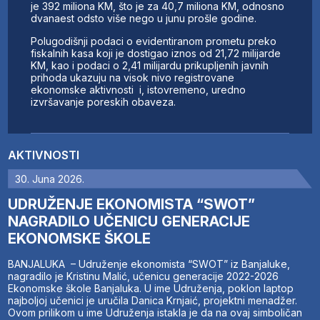
je 392 miliona KM, što je za 40,7 miliona KM, odnosno
dvanaest odsto više nego u junu prošle godine.
Polugodišnji podaci o evidentiranom prometu preko
fiskalnih kasa koji je dostigao iznos od 21,72 milijarde
KM, kao i podaci o 2,41 milijardu prikupljenih javnih
prihoda ukazuju na visok nivo registrovane
ekonomske aktivnosti i, istovremeno, uredno
izvršavanje poreskih obaveza.
AKTIVNOSTI
30. Juna 2026.
UDRUŽENJE EKONOMISTA “SWOT”
NAGRADILO UČENICU GENERACIJE
EKONOMSKE ŠKOLE
BANJALUKA – Udruženje ekonomista “SWOT” iz Banjaluke,
nagradilo je Kristinu Malić, učenicu generacije 2022-2026
Ekonomske škole Banjaluka. U ime Udruženja, poklon laptop
najboljoj učenici je uručila Danica Krnjaić, projektni menadžer.
Ovom prilikom u ime Udruženja istakla je da na ovaj simboličan