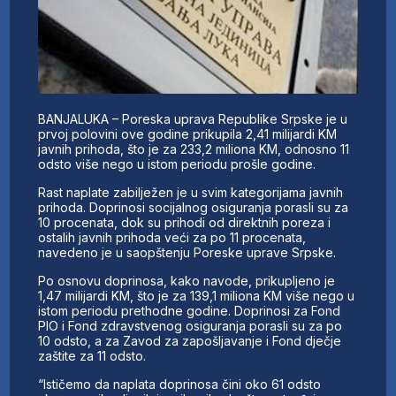
BANJALUKA – Poreska uprava Republike Srpske je u
prvoj polovini ove godine prikupila 2,41 milijardi KM
javnih prihoda, što je za 233,2 miliona KM, odnosno 11
odsto više nego u istom periodu prošle godine.
Rast naplate zabilježen je u svim kategorijama javnih
prihoda. Doprinosi socijalnog osiguranja porasli su za
10 procenata, dok su prihodi od direktnih poreza i
ostalih javnih prihoda veći za po 11 procenata,
navedeno je u saopštenju Poreske uprave Srpske.
Po osnovu doprinosa, kako navode, prikupljeno je
1,47 milijardi KM, što je za 139,1 miliona KM više nego u
istom periodu prethodne godine. Doprinosi za Fond
PIO i Fond zdravstvenog osiguranja porasli su za po
10 odsto, a za Zavod za zapošljavanje i Fond dječje
zaštite za 11 odsto.
“Ističemo da naplata doprinosa čini oko 61 odsto