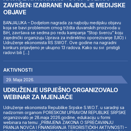
ZAVRŠEN: IZABRANE NAJBOLJE MEDIJSKE
OBJAVE
BANJALUKA – Dodjelom nagrada za najbolju medijsku objavu
koja se bavi problemom crnog tržišta duvanskih proizvoda u
BiH, završava se sedma po redu kampanja “Stop švercu” koju
zajednički organizuju Uprava za indirektno oporezivanje (UIO) i
Udruženje ekonomista RS SWOT. Ove godine na nagradni
konkurs prijavljeno je ukupno 13 radova. Kako su svi pristigli
radovi bili […]
AKTIVNOSTI
29. Maja 2026.
UDRUŽENJE USPJEŠNO ORGANIZOVALO
WEBINAR ZA MJENJAČE
Udruženje ekonomista Republike Srpske S.W.O.T. u saradnji sa
nadzornim organom PORESKOM UPRAVOM REPUBLIKE SRPSKE
organizovalo je 28.maja 2026.godine, edukaciju u formi
webinara na temu: „PRIMJENA ZAKONA O SPREČAVANJU
PRANJA NOVCA I FINANSIRANJA TERORISTIČKIH AKTIVNOSTI –