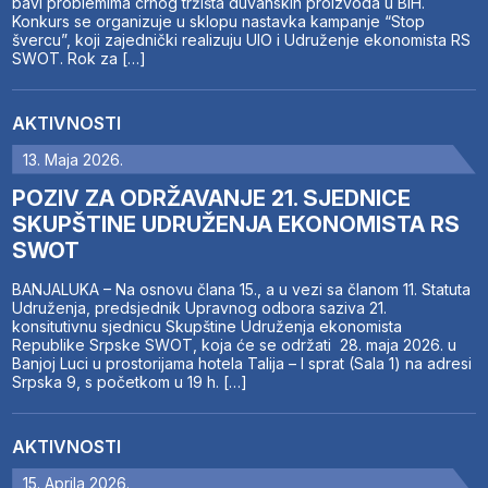
bavi problemima crnog tržišta duvanskih proizvoda u BiH.
Konkurs se organizuje u sklopu nastavka kampanje “Stop
švercu”, koji zajednički realizuju UIO i Udruženje ekonomista RS
SWOT. Rok za […]
AKTIVNOSTI
13. Maja 2026.
POZIV ZA ODRŽAVANJE 21. SJEDNICE
SKUPŠTINE UDRUŽENJA EKONOMISTA RS
SWOT
BANJALUKA – Na osnovu člana 15., a u vezi sa članom 11. Statuta
Udruženja, predsjednik Upravnog odbora saziva 21.
konsitutivnu sjednicu Skupštine Udruženja ekonomista
Republike Srpske SWOT, koja će se održati 28. maja 2026. u
Banjoj Luci u prostorijama hotela Talija – I sprat (Sala 1) na adresi
Srpska 9, s početkom u 19 h. […]
AKTIVNOSTI
15. Aprila 2026.