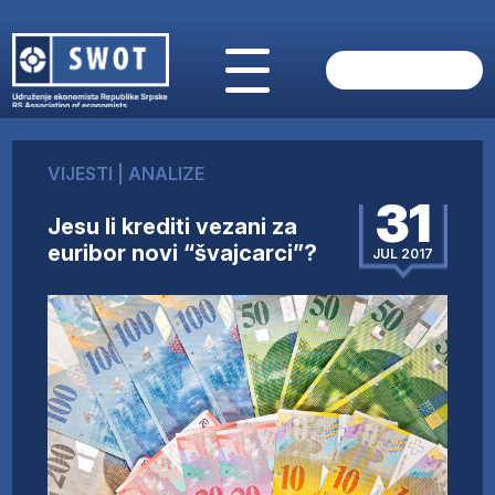
POČETNA
O NAMA
VIJESTI
|
ANALIZE
VIJESTI
31
AKTUELNO
Jesu li krediti vezani za
ANALIZE
euribor novi “švajcarci”?
JUL 2017
KOMPANIJE
FINANSIJE
IZ STRANIH MEDIJA
AKTIVNOSTI
SWOT INTERVJU
UČLANI SE
KONTAKT