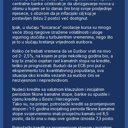
centralne banke očekivati je da ubrizgavanje novca u
obimu u kujem se to danas čini broji svoje posljednje
mjesece, s obzirom da je inflacijski cilj koji je
postavljen (blizu 2 posto) već dostignut.
Ipak, u slučaju “švicaraca” oscilacije kursa su mnogo
veće zbog njegove izražene volatilnosti i uloge
sigurnog utočišta u turbulentnim vremenima, nego što
je to u slučaju kretanja vrijednosti euribora.
Koliko će trebati vremena da se Euribor vrati na nivo
od 2- 2,5%, na kojem je prije nekolikog godina bio, a
koji bi značio osjetan rast kamatnih stopa na kredite,
teško je prognozirati. Budući da je ECB prvi put u
eksperimentu tzv. kvantitativnog popuštanja, sva
situacija oko kredita vezanih za euribor čini se
neizvjesnom i nepredvidivom.
Nudeći kredite sa valutnom klauzulom i inicijalnim
periodom fiksne kamatne stope, banke su spustile i
cijenu kredita u Bosni i Hercegovini.
Tako su, na primjer, potrošački krediti sa promjenjivom
stopom i 1-5 godina inicijalnog perioda fiksne kamatne
stope svojevremeno imali prosječnu kamatu od 8,5
posto, da bi ona u maju ove godine iznosila 7,3 posto.
Potrošački krediti sa promjenjivom stopom i incijalnim