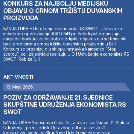
KONKURS ZA NAJBOLJU MEDIJSKU
OBJAVU O CRNOM TRŽIŠTU DUVANSKIH
PROIZVODA
BANJA LUKA – Udruženje ekonomista RS SWOT i Uprava za
indirektno oporezivanje (UIO) BiH po četvrti put organizuju
nagradni konkurs za najbolju medijsku objavu koja se tematski
bavi problemima crnog tržišta duvanskih proizvoda u BiH.
Konkurs se organizuje u sklopu nastavka kampanje “Stop
švercu”, koji zajednički realizuju UIO i Udruženje ekonomista RS
SWOT. Rok za […]
AKTIVNOSTI
13. Maja 2026.
POZIV ZA ODRŽAVANJE 21. SJEDNICE
SKUPŠTINE UDRUŽENJA EKONOMISTA RS
SWOT
BANJALUKA – Na osnovu člana 15., a u vezi sa članom 11. Statuta
Udruženja, predsjednik Upravnog odbora saziva 21.
konsitutivnu sjednicu Skupštine Udruženja ekonomista