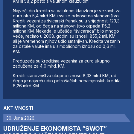
KM ili 58,2 posto s valutnom klauzulom.
Najveći dio kredita sa valutnom klauzlom je vezanih za
euro oko 5,4 mlrd KM i svi se odnose na stanovništvo.
Krediti vezani za švicarski franak su u vrijednosti 123,3
miliona KM, od čega na stanovništvo otpada 115,2
miliona KM. Nekada je učešće “švicaraca” bilo mnogo
veće, recimo u 2008. godini su iznosili 855,2 mil. KM,
ali je vremenom njihov udio smanjivan. Kredita vezanih
za ostale valute ima u simboličnom iznosu od 0,6 mil.
KM.
Preduzeća su kreditima vezanim za euro ukupno
zadužena za 4,0 mlrd. KM.
Krediti stanovništvu ukupno iznose 8,33 mlrd KM, od
čega je najveći udio potrošačkih nenamjenskih kredita
6,26 mlrd KM.
AKTIVNOSTI
30. Juna 2026.
UDRUŽENJE EKONOMISTA “SWOT”