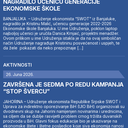
NAGRADILO UČENICU GENERACIJE
EKONOMSKE ŠKOLE
BANJALUKA – Udruženje ekonomista “SWOT” iz Banjaluke,
nagradilo je Kristinu Malić, učenicu generacije 2022-2026
Ekonomske škole Banjaluka. U ime Udruženja, poklon laptop
najboljoj učenici je uručila Danica Krnjaić, projektni menadžer.
Ovom prilikom u ime Udruženja istakla je da na ovaj simboličan
način Udruženje nagrađuje Kristininu posvećenost i uspjeh, te
da žele pokazati da neko prepoznaje […]
AKTIVNOSTI
26. Juna 2026.
ZAVRŠENA JE SEDMA PO REDU KAMPANJA
“STOP ŠVERCU”
JAHORINA – Udruženje ekonomista Republike Srpske SWOT i
Uprava za indirektno oporezivanje BiH (UIO BiH) organizovali su
dvodnevni skup na Jahorini namijenjen novinarima i urednicima,
sa ciljem da se dublje rasvijetli problem crnog tržišta duvanskih
proizvoda u BiH. Glavni fokus edukacije bio je ukazivanje na
ekonomske štete i štetne posljedice koje siva ekonomija nanosi