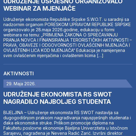
UDRUŽENJE USPJEŠNO ORGANIZOVALO
WEBINAR ZA MJENJAČE
Udruženje ekonomista Republike Srpske S.W.O.T. u saradnji sa
nadzornim organom PORESKOM UPRAVOM REPUBLIKE SRPSKE
organizovalo je 28.maja 2026.godine, edukaciju u formi
webinara na temu: „PRIMJENA ZAKONA O SPREČAVANJU
PRANJA NOVCA I FINANSIRANJA TERORISTIČKIH AKTIVNOSTI –
PRAVA, OBAVEZE I ODGOVORNOSTI OVLAŠĆENIH MJENJAČA I
OVLAŠTENIH LICA KOD MJENJAČA“ Edukacija je namijenjena
svim ovlašćenim mjenjačima i ovlaštenim licima […]
AKTIVNOSTI
29. Maja 2026.
UDRUŽENJE EKONOMISTA RS SWOT
NAGRADILO NAJBOLJEG STUDENTA
BIJELJINA – Udruženje ekonomista RS SWOT nastavlja sa
dugogodišnjom praksom nagrađivanja najuspješnijih studenata i
đaka ekonomske struke. Prilikom promocije diploma na
Fakultetu poslovne ekonomije Bijeljina Univerziteta u Istočnom
Sarajevu, nagrađena je Nevena Radić Zarić. Izvršni direktor