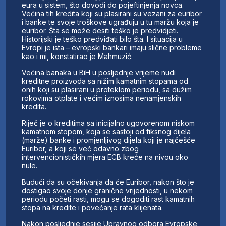
eura u sistem, što dovodi do pojeftinjenja novca.
Većina tih kredita koji su plasirani su vezani za euribor
i banke te svoje troškove ugrađuju u tu maržu koja je
euribor. Šta se može desiti teško je predvidjeti.
Historijski je teško predviđati bilo šta. I situacija u
Evropi je ista – evropski bankari imaju slične probleme
kao i mi, konstatirao je Mahmuzić.
Većina banaka u BiH u posljednje vrijeme nudi
kreditne proizvoda sa nižim kamatnim stopama od
onih koji su plasirani u proteklom periodu, sa dužim
rokovima otplate i većim iznosima nenamjenskih
kredita.
Riječ je o kreditima sa inicijalno ugovorenom niskom
kamatnom stopom, koja se sastoji od fiksnog dijela
(marže) banke i promjenljivog dijela koji je najčešće
Euribor, a koji se već odavno zbog
intervencionističkih mjera ECB kreće na nivou oko
nule.
Budući da su očekivanja da će Euribor, nakon što je
dostigao svoje donje granične vrijednosti, u nekom
periodu početi rasti, mogu se dogoditi rast kamatnih
stopa na kredite i povećanje rata klijenata.
Nakon posljednje sesije Upravnog odbora Evropske