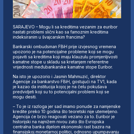
SARAJEVO – Mogu li sa kreditima vezanim za euribor
nastati problemi slični kao sa famoznim kreditima
indeksiranim u švajcarskim francima?
Bankarski ombudsman FBiH prije izvjesnog vremena
upozorio je na potencijalne probleme koji se mogu
pojaviti sa kreditima koji imaju klauzulu promjenljivosti
kamatne stope u skladu sa kretanjem referentne
vrijednosti međubankarske kamatne stope Euribor.
Na isto je upozorio i Jasmin Mahmuzić, direktor
Agencije za bankarstvo FBiH, gostujući na TV1, kada
je kazao da institucija kojoj je na čelu pokušava
predvidjeti koji su to potencijalni problemi koji se
mogu desiti.
– To je iz razloga jer sad imamo ponude za namjenske
kredite preko 10 godina što teoretski nije utemeljeno.
Agencija će brzo reagovati vezano za to. Euribor je
historijski na najnižem nivou zato što Evropska
centralna banka dijelom ekonomski rast bazira na
finansijskoj monetarnoj politici, odnosno upumpavanju