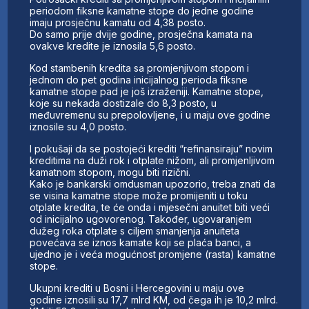
periodom fiksne kamatne stope do jedne godine
imaju prosječnu kamatu od 4,38 posto.
Do samo prije dvije godine, prosječna kamata na
ovakve kredite je iznosila 5,6 posto.
Kod stambenih kredita sa promjenjivom stopom i
jednom do pet godina inicijalnog perioda fiksne
kamatne stope pad je još izraženiji. Kamatne stope,
koje su nekada dostizale do 8,3 posto, u
međuvremenu su prepolovljene, i u maju ove godine
iznosile su 4,0 posto.
I pokušaji da se postojeći krediti “refinansiraju” novim
kreditima na duži rok i otplate nižom, ali promjenljivom
kamatnom stopom, mogu biti rizični.
Kako je bankarski omdusman upozorio, treba znati da
se visina kamatne stope može promijeniti u toku
otplate kredita, te će onda i mjesečni anuitet biti veći
od inicijalno ugovorenog. Također, ugovaranjem
dužeg roka otplate s ciljem smanjenja anuiteta
povećava se iznos kamate koji se plaća banci, a
ujedno je i veća mogućnost promjene (rasta) kamatne
stope.
Ukupni krediti u Bosni i Hercegovini u maju ove
godine iznosili su 17,7 mlrd KM, od čega ih je 10,2 mlrd.