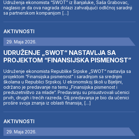
Udruženja ekonomista “SWOT” iz Banjaluke, Saša Grabovac,
naglasio je da ova nagrada dolazi zahvaljujući odličnoj saradnji
sa partnerskom kompanijom […]
AKTIVNOSTI
29. Maja 2026.
UDRUŽENJE „SWOT“ NASTAVLJA SA
PROJEKTOM “FINANSIJSKA PISMENOST”
Udruženje ekonomista Republike Srpske „SWOT“ nastavlja sa
projektom “Finansijska pismenost” i saradnjom sa srednjim
školama u Republici Srpskoj. U ekonomskoj školi u Bijeljini,
održano je predavanje na temu „Finansijska pismenost i
preduzetništvo za mlade“. Predavanju su prisustvovali učenici
prvih, drugih i trećih razreda. Cilj predavanja je bio da učenici
prošire svoja znanja iz oblasti finansija, […]
AKTIVNOSTI
29. Maja 2026.