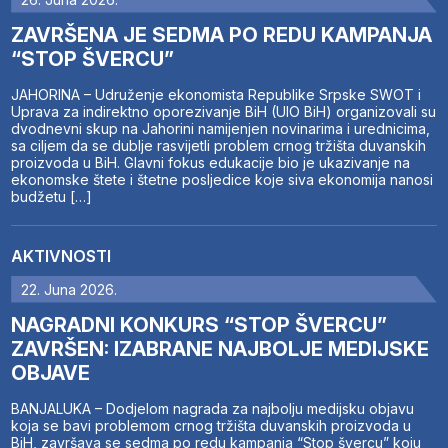
ZAVRŠENA JE SEDMA PO REDU KAMPANJA
“STOP ŠVERCU”
JAHORINA – Udruženje ekonomista Republike Srpske SWOT i
Uprava za indirektno oporezivanje BiH (UIO BiH) organizovali su
dvodnevni skup na Jahorini namijenjen novinarima i urednicima,
sa ciljem da se dublje rasvijetli problem crnog tržišta duvanskih
proizvoda u BiH. Glavni fokus edukacije bio je ukazivanje na
ekonomske štete i štetne posljedice koje siva ekonomija nanosi
budžetu […]
AKTIVNOSTI
22. Juna 2026.
NAGRADNI KONKURS “STOP ŠVERCU”
ZAVRŠEN: IZABRANE NAJBOLJE MEDIJSKE
OBJAVE
BANJALUKA – Dodjelom nagrada za najbolju medijsku objavu
koja se bavi problemom crnog tržišta duvanskih proizvoda u
BiH, završava se sedma po redu kampanja “Stop švercu” koju