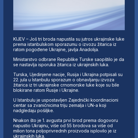
KIJEV – Još tri broda napustila su jutros ukrajinske luke
prema istanbulskom sporazumu o izvozu žitarica iz
ratom pogođene Ukrajine, javlja Anadolija.
Ministarstvo odbrane Republike Turske saopštilo je da
se nastavlja isporuka žitarica iz ukrajinskih luka.
Turska, Ujedinjene nacije, Rusija i Ukrajina potpisali su
22. jula u Istanbulu sporazum o obnavljanju izvoza
žitarica iz tri ukrajinske crnomorske luke koje su bile
blokirane ratom Rusije i Ukrajine.
U Istanbulu je uspostavljen Zajednički koordinacioni
centar sa zvaničnicima triju zemalja i UN-a koji
nadgledaju pošiljke.
Nnakon što je 1. avgusta prvi brod prema dogovoru
napustio Ukrajinu, više od 55 brodova sa više od
milion tona poljoprivrednih proizvoda isplovilo je iz
ukrajinskih luka.