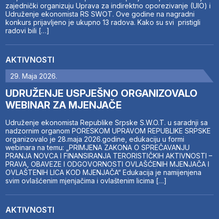
zajednički organizuju Uprava za indirektno oporezivanje (UIO) i
Udruženje ekonomista RS SWOT. Ove godine na nagradni
konkurs prijavljeno je ukupno 13 radova. Kako su svi pristigli
radovi bili […]
AKTIVNOSTI
29. Maja 2026.
UDRUŽENJE USPJEŠNO ORGANIZOVALO
WEBINAR ZA MJENJAČE
Udruženje ekonomista Republike Srpske S.W.O.T. u saradnji sa
nadzornim organom PORESKOM UPRAVOM REPUBLIKE SRPSKE
organizovalo je 28.maja 2026.godine, edukaciju u formi
webinara na temu: „PRIMJENA ZAKONA O SPREČAVANJU
PRANJA NOVCA I FINANSIRANJA TERORISTIČKIH AKTIVNOSTI –
PRAVA, OBAVEZE I ODGOVORNOSTI OVLAŠĆENIH MJENJAČA I
OVLAŠTENIH LICA KOD MJENJAČA“ Edukacija je namijenjena
svim ovlašćenim mjenjačima i ovlaštenim licima […]
AKTIVNOSTI