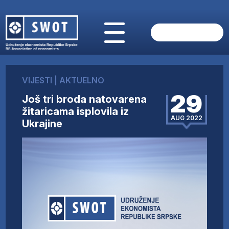
POČETNA
O NAMA
VIJESTI
|
AKTUELNO
VIJESTI
29
Još tri broda natovarena
AKTUELNO
žitaricama isplovila iz
ANALIZE
AUG 2022
Ukrajine
KOMPANIJE
FINANSIJE
IZ STRANIH MEDIJA
AKTIVNOSTI
SWOT INTERVJU
UČLANI SE
KONTAKT