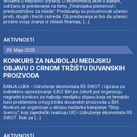
školama u Republici Srpskoj. U ekonomskoj školi u Bijeljini,
održano je predavanje na temu „Finansijska pismenost i
preduzetništvo za mlade“. Predavanju su prisustvovali učenici
prvih, drugih i trećih razreda. Cilj predavanja je bio da učenici
prošire svoja znanja iz oblasti finansija, […]
AKTIVNOSTI
29. Maja 2026.
KONKURS ZA NAJBOLJU MEDIJSKU
OBJAVU O CRNOM TRŽIŠTU DUVANSKIH
PROIZVODA
BANJA LUKA – Udruženje ekonomista RS SWOT i Uprava za
indirektno oporezivanje (UIO) BiH po četvrti put organizuju
nagradni konkurs za najbolju medijsku objavu koja se tematski
bavi problemima crnog tržišta duvanskih proizvoda u BiH.
Konkurs se organizuje u sklopu nastavka kampanje “Stop
švercu”, koji zajednički realizuju UIO i Udruženje ekonomista RS
SWOT. Rok za […]
AKTIVNOSTI