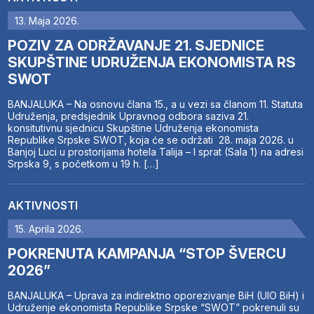
13. Maja 2026.
POZIV ZA ODRŽAVANJE 21. SJEDNICE
SKUPŠTINE UDRUŽENJA EKONOMISTA RS
SWOT
BANJALUKA – Na osnovu člana 15., a u vezi sa članom 11. Statuta
Udruženja, predsjednik Upravnog odbora saziva 21.
konsitutivnu sjednicu Skupštine Udruženja ekonomista
Republike Srpske SWOT, koja će se održati 28. maja 2026. u
Banjoj Luci u prostorijama hotela Talija – I sprat (Sala 1) na adresi
Srpska 9, s početkom u 19 h. […]
AKTIVNOSTI
15. Aprila 2026.
POKRENUTA KAMPANJA “STOP ŠVERCU
2026”
BANJALUKA – Uprava za indirektno oporezivanje BiH (UIO BiH) i
Udruženje ekonomista Republike Srpske “SWOT” pokrenuli su