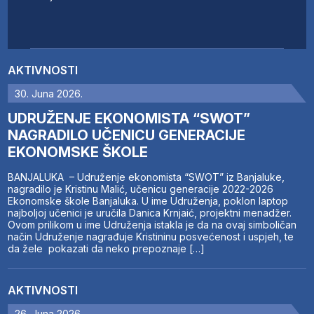
AKTIVNOSTI
30. Juna 2026.
UDRUŽENJE EKONOMISTA “SWOT”
NAGRADILO UČENICU GENERACIJE
EKONOMSKE ŠKOLE
BANJALUKA – Udruženje ekonomista “SWOT” iz Banjaluke,
nagradilo je Kristinu Malić, učenicu generacije 2022-2026
Ekonomske škole Banjaluka. U ime Udruženja, poklon laptop
najboljoj učenici je uručila Danica Krnjaić, projektni menadžer.
Ovom prilikom u ime Udruženja istakla je da na ovaj simboličan
način Udruženje nagrađuje Kristininu posvećenost i uspjeh, te
da žele pokazati da neko prepoznaje […]
AKTIVNOSTI
26. Juna 2026.