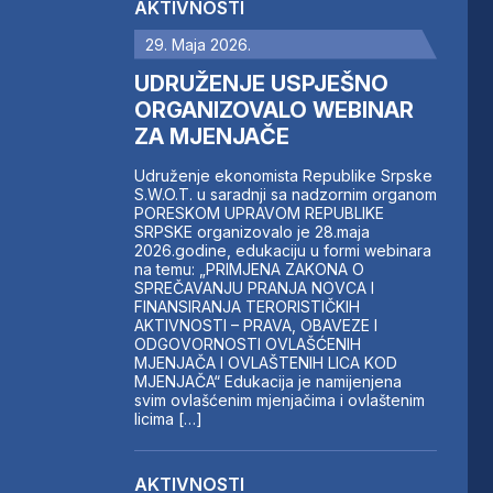
AKTIVNOSTI
29. Maja 2026.
UDRUŽENJE USPJEŠNO
ORGANIZOVALO WEBINAR
ZA MJENJAČE
Udruženje ekonomista Republike Srpske
S.W.O.T. u saradnji sa nadzornim organom
PORESKOM UPRAVOM REPUBLIKE
SRPSKE organizovalo je 28.maja
2026.godine, edukaciju u formi webinara
na temu: „PRIMJENA ZAKONA O
SPREČAVANJU PRANJA NOVCA I
FINANSIRANJA TERORISTIČKIH
AKTIVNOSTI – PRAVA, OBAVEZE I
ODGOVORNOSTI OVLAŠĆENIH
MJENJAČA I OVLAŠTENIH LICA KOD
MJENJAČA“ Edukacija je namijenjena
svim ovlašćenim mjenjačima i ovlaštenim
licima […]
AKTIVNOSTI