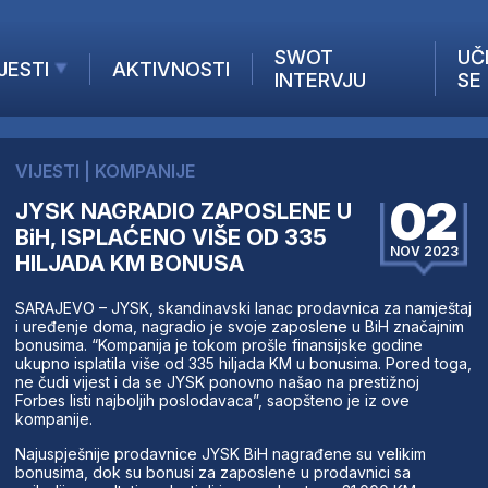
SWOT
UČ
JESTI
AKTIVNOSTI
INTERVJU
SE
AKTUELNO
ANALIZE
VIJESTI
|
KOMPANIJE
KOMPANIJE
02
JYSK NAGRADIO ZAPOSLENE U
INANSIJE
BiH, ISPLAĆENO VIŠE OD 335
Z STRANIH MEDIJA
NOV 2023
HILJADA KM BONUSA
SARAJEVO – JYSK, skandinavski lanac prodavnica za namještaj
i uređenje doma, nagradio je svoje zaposlene u BiH značajnim
bonusima. “Kompanija je tokom prošle finansijske godine
ukupno isplatila više od 335 hiljada KM u bonusima. Pored toga,
ne čudi vijest i da se JYSK ponovno našao na prestižnoj
Forbes listi najboljih poslodavaca”, saopšteno je iz ove
kompanije.
Najuspješnije prodavnice JYSK BiH nagrađene su velikim
bonusima, dok su bonusi za zaposlene u prodavnici sa