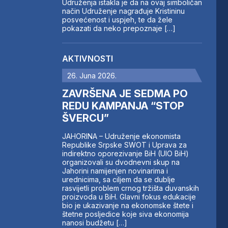
Udruženja istakla je da na ovaj simboličan
način Udruženje nagrađuje Kristininu
posvećenost i uspjeh, te da žele
pokazati da neko prepoznaje […]
AKTIVNOSTI
26. Juna 2026.
ZAVRŠENA JE SEDMA PO
REDU KAMPANJA “STOP
ŠVERCU”
JAHORINA – Udruženje ekonomista
Republike Srpske SWOT i Uprava za
indirektno oporezivanje BiH (UIO BiH)
organizovali su dvodnevni skup na
Jahorini namijenjen novinarima i
urednicima, sa ciljem da se dublje
rasvijetli problem crnog tržišta duvanskih
proizvoda u BiH. Glavni fokus edukacije
bio je ukazivanje na ekonomske štete i
štetne posljedice koje siva ekonomija
nanosi budžetu […]