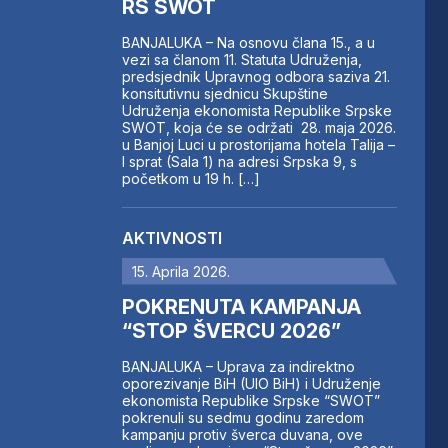
RS SWOT
BANJALUKA – Na osnovu člana 15., a u
vezi sa članom 11. Statuta Udruženja,
predsjednik Upravnog odbora saziva 21.
konsitutivnu sjednicu Skupštine
Udruženja ekonomista Republike Srpske
SWOT, koja će se održati 28. maja 2026.
u Banjoj Luci u prostorijama hotela Talija –
I sprat (Sala 1) na adresi Srpska 9, s
početkom u 19 h. […]
AKTIVNOSTI
15. Aprila 2026.
POKRENUTA KAMPANJA
“STOP ŠVERCU 2026”
BANJALUKA – Uprava za indirektno
oporezivanje BiH (UIO BiH) i Udruženje
ekonomista Republike Srpske “SWOT”
pokrenuli su sedmu godinu zaredom
kampanju protiv šverca duvana, ove