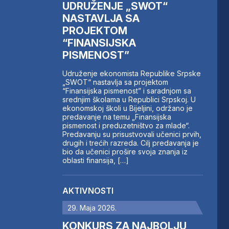
UDRUŽENJE „SWOT“
NASTAVLJA SA
PROJEKTOM
“FINANSIJSKA
PISMENOST”
Udruženje ekonomista Republike Srpske
„SWOT“ nastavlja sa projektom
“Finansijska pismenost” i saradnjom sa
srednjim školama u Republici Srpskoj. U
ekonomskoj školi u Bijeljini, održano je
predavanje na temu „Finansijska
pismenost i preduzetništvo za mlade“.
Predavanju su prisustvovali učenici prvih,
drugih i trećih razreda. Cilj predavanja je
bio da učenici prošire svoja znanja iz
oblasti finansija, […]
AKTIVNOSTI
29. Maja 2026.
KONKURS ZA NAJBOLJU