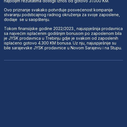
najboljim rezultatima dostigli iznos od gotovo 31.000 KM.
Ovo priznanje svakako potvrđuje posvećenost kompanije
stvaranju podsticajnog radnog okruženja za svoje zaposlene,
dodaje se u saopštenju.
Tokom finansijske godine 2022/2023., najuspješnija prodavnica
sa najvećim isplaćenim godišnjim bonusom po zaposlenom bila
je JYSK prodavnica u Trebinju gdje je svakom od zaposlenih
isplaćeno gotovo 4.300 KM bonusa. Uz nju, najuspješnije su
bile sarajevske JYSK prodavnice u Novom Sarajevu i na Stupu.