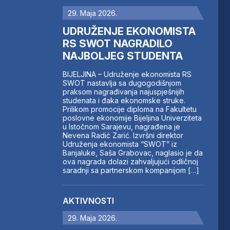
29. Maja 2026.
UDRUŽENJE EKONOMISTA
RS SWOT NAGRADILO
NAJBOLJEG STUDENTA
BIJELJINA – Udruženje ekonomista RS
SWOT nastavlja sa dugogodišnjom
praksom nagrađivanja najuspješnijih
studenata i đaka ekonomske struke.
Prilikom promocije diploma na Fakultetu
poslovne ekonomije Bijeljina Univerziteta
u Istočnom Sarajevu, nagrađena je
Nevena Radić Zarić. Izvršni direktor
Udruženja ekonomista “SWOT” iz
Banjaluke, Saša Grabovac, naglasio je da
ova nagrada dolazi zahvaljujući odličnoj
saradnji sa partnerskom kompanijom […]
AKTIVNOSTI
29. Maja 2026.