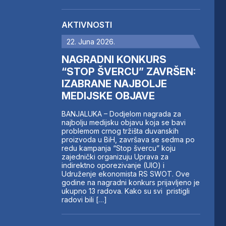
AKTIVNOSTI
22. Juna 2026.
NAGRADNI KONKURS
“STOP ŠVERCU” ZAVRŠEN:
IZABRANE NAJBOLJE
MEDIJSKE OBJAVE
BANJALUKA – Dodjelom nagrada za
najbolju medijsku objavu koja se bavi
problemom crnog tržišta duvanskih
proizvoda u BiH, završava se sedma po
redu kampanja “Stop švercu” koju
zajednički organizuju Uprava za
indirektno oporezivanje (UIO) i
Udruženje ekonomista RS SWOT. Ove
godine na nagradni konkurs prijavljeno je
ukupno 13 radova. Kako su svi pristigli
radovi bili […]