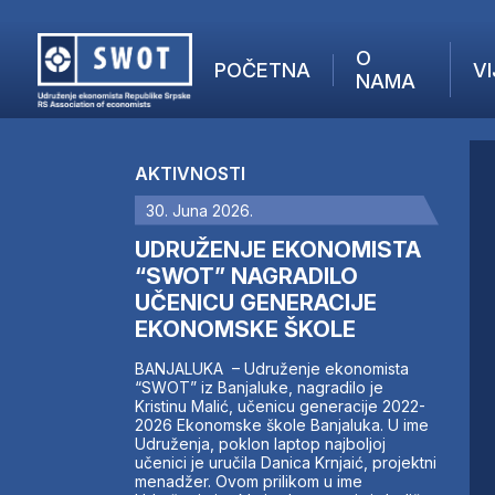
O
POČETNA
VI
NAMA
POČETNA
O NAMA
AKTIVNOSTI
VIJESTI
30. Juna 2026.
AKTUELNO
F
ANALIZE
UDRUŽENJE EKONOMISTA
I
KOMPANIJE
“SWOT” NAGRADILO
UČENICU GENERACIJE
FINANSIJE
EKONOMSKE ŠKOLE
IZ STRANIH MEDIJA
AKTIVNOSTI
BANJALUKA – Udruženje ekonomista
“SWOT” iz Banjaluke, nagradilo je
SWOT INTERVJU
Kristinu Malić, učenicu generacije 2022-
UČLANI SE
2026 Ekonomske škole Banjaluka. U ime
Udruženja, poklon laptop najboljoj
KONTAKT
učenici je uručila Danica Krnjaić, projektni
menadžer. Ovom prilikom u ime