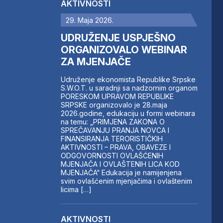
AKTIVNOSTI
29. Maja 2026.
UDRUŽENJE USPJEŠNO
ORGANIZOVALO WEBINAR
ZA MJENJAČE
Udruženje ekonomista Republike Srpske
S.W.O.T. u saradnji sa nadzornim organom
PORESKOM UPRAVOM REPUBLIKE
SRPSKE organizovalo je 28.maja
2026.godine, edukaciju u formi webinara
na temu: „PRIMJENA ZAKONA O
SPREČAVANJU PRANJA NOVCA I
FINANSIRANJA TERORISTIČKIH
AKTIVNOSTI – PRAVA, OBAVEZE I
ODGOVORNOSTI OVLAŠĆENIH
MJENJAČA I OVLAŠTENIH LICA KOD
MJENJAČA“ Edukacija je namijenjena
svim ovlašćenim mjenjačima i ovlaštenim
licima […]
AKTIVNOSTI