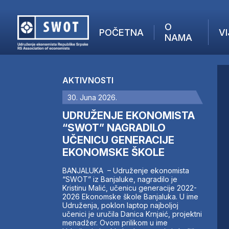
O
POČETNA
VI
NAMA
POČETNA
O NAMA
AKTIVNOSTI
VIJESTI
30. Juna 2026.
AKTUELNO
F
ANALIZE
UDRUŽENJE EKONOMISTA
I
KOMPANIJE
“SWOT” NAGRADILO
UČENICU GENERACIJE
FINANSIJE
EKONOMSKE ŠKOLE
IZ STRANIH MEDIJA
AKTIVNOSTI
BANJALUKA – Udruženje ekonomista
“SWOT” iz Banjaluke, nagradilo je
SWOT INTERVJU
Kristinu Malić, učenicu generacije 2022-
UČLANI SE
2026 Ekonomske škole Banjaluka. U ime
Udruženja, poklon laptop najboljoj
KONTAKT
učenici je uručila Danica Krnjaić, projektni
menadžer. Ovom prilikom u ime