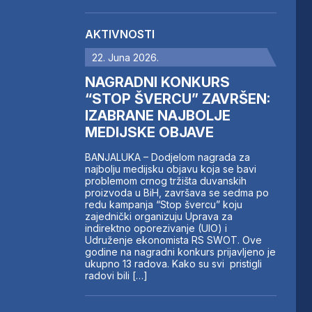
AKTIVNOSTI
22. Juna 2026.
NAGRADNI KONKURS
“STOP ŠVERCU” ZAVRŠEN:
IZABRANE NAJBOLJE
MEDIJSKE OBJAVE
BANJALUKA – Dodjelom nagrada za
najbolju medijsku objavu koja se bavi
problemom crnog tržišta duvanskih
proizvoda u BiH, završava se sedma po
redu kampanja “Stop švercu” koju
zajednički organizuju Uprava za
indirektno oporezivanje (UIO) i
Udruženje ekonomista RS SWOT. Ove
godine na nagradni konkurs prijavljeno je
ukupno 13 radova. Kako su svi pristigli
radovi bili […]