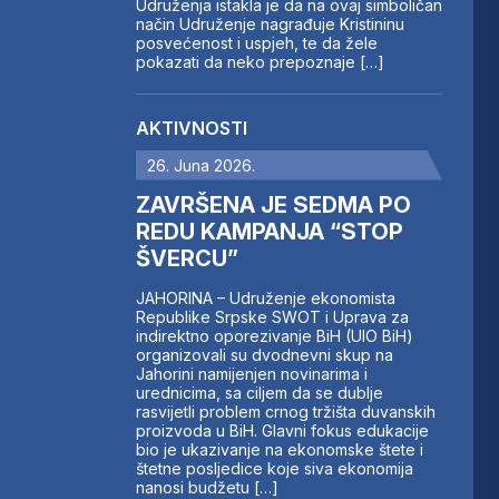
Udruženja istakla je da na ovaj simboličan
način Udruženje nagrađuje Kristininu
posvećenost i uspjeh, te da žele
pokazati da neko prepoznaje […]
AKTIVNOSTI
26. Juna 2026.
ZAVRŠENA JE SEDMA PO
REDU KAMPANJA “STOP
ŠVERCU”
JAHORINA – Udruženje ekonomista
Republike Srpske SWOT i Uprava za
indirektno oporezivanje BiH (UIO BiH)
organizovali su dvodnevni skup na
Jahorini namijenjen novinarima i
urednicima, sa ciljem da se dublje
rasvijetli problem crnog tržišta duvanskih
proizvoda u BiH. Glavni fokus edukacije
bio je ukazivanje na ekonomske štete i
štetne posljedice koje siva ekonomija
nanosi budžetu […]