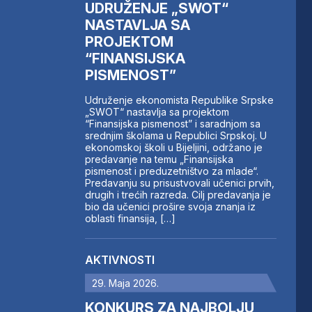
UDRUŽENJE „SWOT“
NASTAVLJA SA
PROJEKTOM
“FINANSIJSKA
PISMENOST”
Udruženje ekonomista Republike Srpske
„SWOT“ nastavlja sa projektom
“Finansijska pismenost” i saradnjom sa
srednjim školama u Republici Srpskoj. U
ekonomskoj školi u Bijeljini, održano je
predavanje na temu „Finansijska
pismenost i preduzetništvo za mlade“.
Predavanju su prisustvovali učenici prvih,
drugih i trećih razreda. Cilj predavanja je
bio da učenici prošire svoja znanja iz
oblasti finansija, […]
AKTIVNOSTI
29. Maja 2026.
KONKURS ZA NAJBOLJU