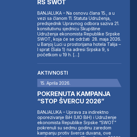
RS SWOT
BANJALUKA – Na osnovu člana 15., a u
vezi sa članom 11. Statuta Udruženja,
predsjednik Upravnog odbora saziva 21.
konsitutivnu sjednicu Skupštine
Udruženja ekonomista Republike Srpske
SWOT, koja će se održati 28. maja 2026.
u Banjoj Luci u prostorijama hotela Talija –
I sprat (Sala 1) na adresi Srpska 9, s
početkom u 19 h. […]
AKTIVNOSTI
15. Aprila 2026.
POKRENUTA KAMPANJA
“STOP ŠVERCU 2026”
BANJALUKA – Uprava za indirektno
oporezivanje BiH (UIO BiH) i Udruženje
ekonomista Republike Srpske “SWOT”
pokrenuli su sedmu godinu zaredom
kampanju protiv šverca duvana, ove