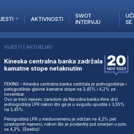
SWOT
UČ
JESTI
AKTIVNOSTI
INTERVJU
SE
AKTUELNO
ANALIZE
VIJESTI
|
AKTUELNO
KOMPANIJE
20
INANSIJE
Kineska centralna banka zadržala
kamatne stope netaknutim
Z STRANIH MEDIJA
NOV 2023
PEKING – Kineska centralna banka zadržala je jednogodišnje i
petogodišnje glavne kamatne stope na 3,45% i 4,2% za
novembar.
Ovo je treći mjesec zaredom da Narodna banka Kine drži
jednogodišnji LPR nakon što ga je u avgustu spustila s 3,55%
na 3,45%.
Petogodišnji LPR u međuvremenu je održan na 4,2% pet
uzastopnih mjeseci, nakon što je posljednji put smanjen u junu
sa 4,3%. (Seebiz)