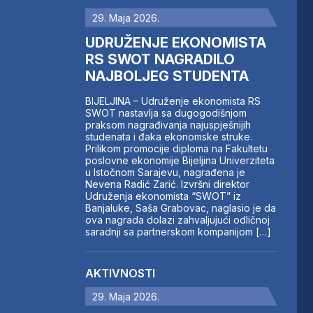
29. Maja 2026.
UDRUŽENJE EKONOMISTA
RS SWOT NAGRADILO
NAJBOLJEG STUDENTA
BIJELJINA – Udruženje ekonomista RS
SWOT nastavlja sa dugogodišnjom
praksom nagrađivanja najuspješnijih
studenata i đaka ekonomske struke.
Prilikom promocije diploma na Fakultetu
poslovne ekonomije Bijeljina Univerziteta
u Istočnom Sarajevu, nagrađena je
Nevena Radić Zarić. Izvršni direktor
Udruženja ekonomista “SWOT” iz
Banjaluke, Saša Grabovac, naglasio je da
ova nagrada dolazi zahvaljujući odličnoj
saradnji sa partnerskom kompanijom […]
AKTIVNOSTI
29. Maja 2026.