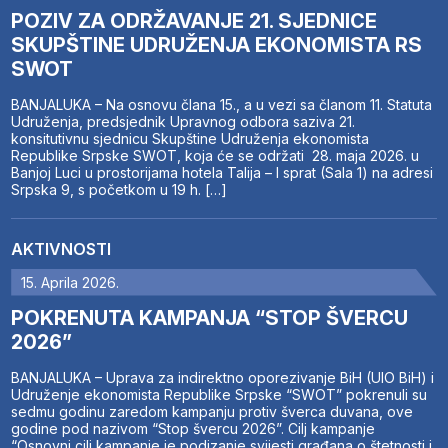
POZIV ZA ODRŽAVANJE 21. SJEDNICE
SKUPŠTINE UDRUŽENJA EKONOMISTA RS
SWOT
BANJALUKA – Na osnovu člana 15., a u vezi sa članom 11. Statuta
Udruženja, predsjednik Upravnog odbora saziva 21.
konsitutivnu sjednicu Skupštine Udruženja ekonomista
Republike Srpske SWOT, koja će se održati 28. maja 2026. u
Banjoj Luci u prostorijama hotela Talija – I sprat (Sala 1) na adresi
Srpska 9, s početkom u 19 h. […]
AKTIVNOSTI
15. Aprila 2026.
POKRENUTA KAMPANJA “STOP ŠVERCU
2026”
BANJALUKA – Uprava za indirektno oporezivanje BiH (UIO BiH) i
Udruženje ekonomista Republike Srpske “SWOT” pokrenuli su
sedmu godinu zaredom kampanju protiv šverca duvana, ove
godine pod nazivom “Stop švercu 2026”. Cilj kampanje
“Osnovni cilj kampanje je podizanje svijesti građana o štetnosti i