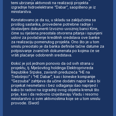
temi ubrzanja aktivnosti na realizaciji projekta
izgradnje hidroelektrane “Dabar”, saopšteno je iz
ministarstva.
Konstatovano je da su, u skladu sa zaključcima sa
prošlog sastanka, provedene potrebne radnje i
dostavljeni dokumenti Izvozno-uvoznoj banci Kine,
čime su riješena preostala otvorena pitanja i ispunjeni
uslovi za povlačenje kreditnih sredstava ove banke
za realizaciju pomenutog projekta. Ono što je u tom
smislu preostalo je da banka definiše tačne datume za
potpisivanje zvaničnih dokumenata po kojima će se
vršiti plaćanje odobrenih sredstava.
Đokić je još jednom ponovio da od svih strana u
projektu, tj. Mješovitog holdinga Elektroprivreda
Republike Srpske, zavisnih preduzeća “HE na
Trebišnjici” i “HE Dabar”, kao i kineske kompanije
“Gezouba” zahtjeva da učine dodatni napor kako bi
projekat nesmetano i bez odlaganja išao naprijed i
kako bi radovi na izgradnji ovog objekta krenuli što
prije, kao i da redovno izvještavaju Vladu i resorno
ministarstvo o svim aktivnostima koje se u tom smislu
provode. (Swot)