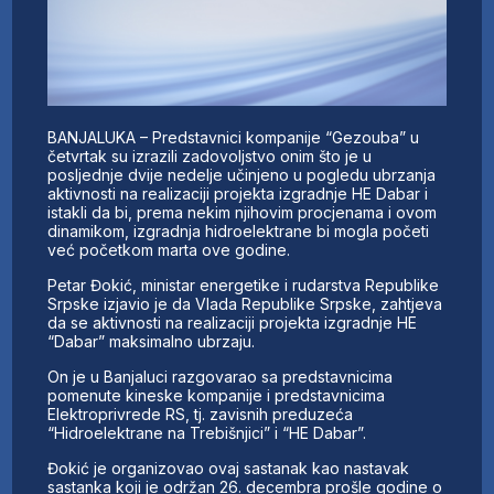
BANJALUKA – Predstavnici kompanije “Gezouba” u
četvrtak su izrazili zadovoljstvo onim što je u
posljednje dvije nedelje učinjeno u pogledu ubrzanja
aktivnosti na realizaciji projekta izgradnje HE Dabar i
istakli da bi, prema nekim njihovim procjenama i ovom
dinamikom, izgradnja hidroelektrane bi mogla početi
već početkom marta ove godine.
Petar Đokić, ministar energetike i rudarstva Republike
Srpske izjavio je da Vlada Republike Srpske, zahtjeva
da se aktivnosti na realizaciji projekta izgradnje HE
“Dabar” maksimalno ubrzaju.
On je u Banjaluci razgovarao sa predstavnicima
pomenute kineske kompanije i predstavnicima
Elektroprivrede RS, tj. zavisnih preduzeća
“Hidroelektrane na Trebišnjici” i “HE Dabar”.
Đokić je organizovao ovaj sastanak kao nastavak
sastanka koji je održan 26. decembra prošle godine o