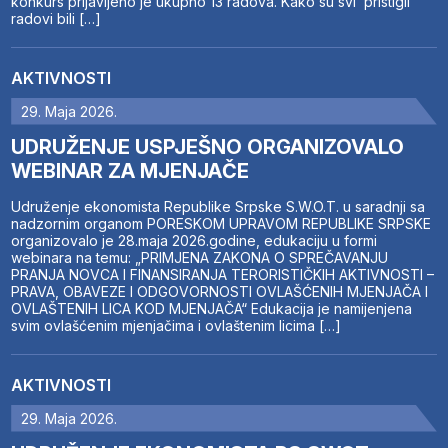
konkurs prijavljeno je ukupno 13 radova. Kako su svi pristigli
radovi bili […]
AKTIVNOSTI
29. Maja 2026.
UDRUŽENJE USPJEŠNO ORGANIZOVALO
WEBINAR ZA MJENJAČE
Udruženje ekonomista Republike Srpske S.W.O.T. u saradnji sa
nadzornim organom PORESKOM UPRAVOM REPUBLIKE SRPSKE
organizovalo je 28.maja 2026.godine, edukaciju u formi
webinara na temu: „PRIMJENA ZAKONA O SPREČAVANJU
PRANJA NOVCA I FINANSIRANJA TERORISTIČKIH AKTIVNOSTI –
PRAVA, OBAVEZE I ODGOVORNOSTI OVLAŠĆENIH MJENJAČA I
OVLAŠTENIH LICA KOD MJENJAČA“ Edukacija je namijenjena
svim ovlašćenim mjenjačima i ovlaštenim licima […]
AKTIVNOSTI
29. Maja 2026.