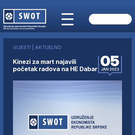
POČETNA
O NAMA
VIJESTI
|
AKTUELNO
VIJESTI
05
AKTUELNO
Kinezi za mart najavili
ANALIZE
početak radova na HE Dabar
JAN 2023
KOMPANIJE
FINANSIJE
IZ STRANIH MEDIJA
AKTIVNOSTI
SWOT INTERVJU
UČLANI SE
KONTAKT