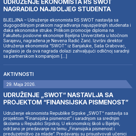
UDRUŽENJE EKONOMISTA RS SWOT
NAGRADILO NAJBOLJEG STUDENTA
BIJELJINA – Udruženje ekonomista RS SWOT nastavlja sa
dugogodišnjom praksom nagrađivanja najuspješnijih studenata i
đaka ekonomske struke. Prilikom promocije diploma na
Fakultetu poslovne ekonomije Bijeljina Univerziteta u Istočnom
Sarajevu, nagrađena je Nevena Radić Zarić. Izvršni direktor
Udruženja ekonomista “SWOT” iz Banjaluke, Saša Grabovac,
naglasio je da ova nagrada dolazi zahvaljujući odličnoj saradnji
sa partnerskom kompanijom […]
AKTIVNOSTI
29. Maja 2026.
UDRUŽENJE „SWOT“ NASTAVLJA SA
PROJEKTOM “FINANSIJSKA PISMENOST”
Udruženje ekonomista Republike Srpske „SWOT“ nastavlja sa
projektom “Finansijska pismenost” i saradnjom sa srednjim
školama u Republici Srpskoj. U ekonomskoj školi u Bijeljini,
održano je predavanje na temu „Finansijska pismenost i
preduzetništvo za mlade“. Predavanju su prisustvovali učenici