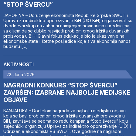
“STOP ŠVERCU”
JAHORINA – Udruženje ekonomista Republike Srpske SWOT i
Uprava za indirektno oporezivanje BiH (UIO BiH) organizovali su
dvodnevni skup na Jahorini namijenjen novinarima i urednicima,
sa ciljem da se dublje rasvijetli problem crnog tržišta duvanskih
proizvoda u BiH. Glavni fokus edukacije bio je ukazivanje na
ekonomske štete i štetne posljedice koje siva ekonomija nanosi
budžetu […]
AKTIVNOSTI
22. Juna 2026.
NAGRADNI KONKURS “STOP ŠVERCU”
ZAVRŠEN: IZABRANE NAJBOLJE MEDIJSKE
OBJAVE
BANJALUKA – Dodjelom nagrada za najbolju medijsku objavu
koja se bavi problemom crnog tržišta duvanskih proizvoda u
BiH, završava se sedma po redu kampanja “Stop švercu” koju
zajednički organizuju Uprava za indirektno oporezivanje (UIO) i
Udruženje ekonomista RS SWOT. Ove godine na nagradni