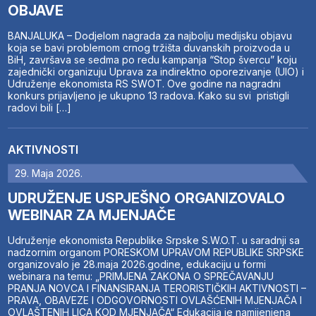
OBJAVE
BANJALUKA – Dodjelom nagrada za najbolju medijsku objavu
koja se bavi problemom crnog tržišta duvanskih proizvoda u
BiH, završava se sedma po redu kampanja “Stop švercu” koju
zajednički organizuju Uprava za indirektno oporezivanje (UIO) i
Udruženje ekonomista RS SWOT. Ove godine na nagradni
konkurs prijavljeno je ukupno 13 radova. Kako su svi pristigli
radovi bili […]
AKTIVNOSTI
29. Maja 2026.
UDRUŽENJE USPJEŠNO ORGANIZOVALO
WEBINAR ZA MJENJAČE
Udruženje ekonomista Republike Srpske S.W.O.T. u saradnji sa
nadzornim organom PORESKOM UPRAVOM REPUBLIKE SRPSKE
organizovalo je 28.maja 2026.godine, edukaciju u formi
webinara na temu: „PRIMJENA ZAKONA O SPREČAVANJU
PRANJA NOVCA I FINANSIRANJA TERORISTIČKIH AKTIVNOSTI –
PRAVA, OBAVEZE I ODGOVORNOSTI OVLAŠĆENIH MJENJAČA I
OVLAŠTENIH LICA KOD MJENJAČA“ Edukacija je namijenjena