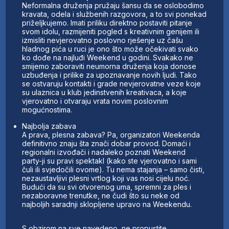
Neformalna druženja pružaju šansu da se oslobodimo
kravata, odela i službenih razgovora, a to svi ponekad
priželjkujemo. Imati priliku direktno postaviti pitanje
svom idolu, razmijeniti pogled s kreativnim genijem ili
izmisliti nevjerovatno poslovno rješenje uz čašu
hladnog pića u ruci je ono što može očekivati svako
ko dođe na najluđi Weekend u godini. Svakako ne
smijemo zaboraviti neumorna druženja koja donose
uzbuđenja i prilike za upoznavanje novih ljudi. Tako
se ostvaruju kontakti i grade nevjerovatne veze koje
su ulaznica u klub jedinstvenih kreativaca, a koje
vjerovatno i otvaraju vrata novim poslovnim
mogućnostima.
Najbolja zabava
A prava, plesna zabava? Pa, organizatori Weekenda
definitivno znaju šta znači dobar provod. Domaći i
regionalni izvođači i nadaleko poznati Weekend
party-ji su pravi spektakl (kako ste vjerovatno i sami
čuli ili svjedočili ovome). Tu nema stajanja – samo čisti,
nezaustavljivi plesni vrtlog koji vas nosi cijelu noć.
Budući da su svi otvorenog uma, spremni za ples i
nezaboravne trenutke, ne čudi što su neke od
najboljih saradnji sklopljene upravo na Weekendu.
S obzirom na sve navedeno, ne propustite