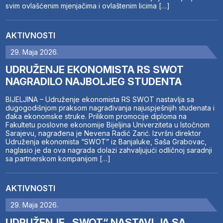
svim ovlašćenim mjenjačima i ovlaštenim licima […]
AKTIVNOSTI
29. Maja 2026.
UDRUŽENJE EKONOMISTA RS SWOT
NAGRADILO NAJBOLJEG STUDENTA
BIJELJINA – Udruženje ekonomista RS SWOT nastavlja sa
dugogodišnjom praksom nagrađivanja najuspješnijih studenata i
đaka ekonomske struke. Prilikom promocije diploma na
Fakultetu poslovne ekonomije Bijeljina Univerziteta u Istočnom
Sarajevu, nagrađena je Nevena Radić Zarić. Izvršni direktor
Udruženja ekonomista “SWOT” iz Banjaluke, Saša Grabovac,
naglasio je da ova nagrada dolazi zahvaljujući odličnoj saradnji
sa partnerskom kompanijom […]
AKTIVNOSTI
29. Maja 2026.
UDRUŽENJE „SWOT“ NASTAVLJA SA