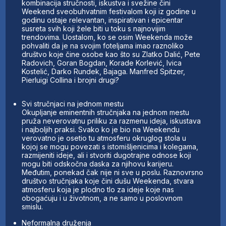
kombinacija stručnosti, iskustva i svežine čini
Weekend sveobuhvatnim festivalom koji iz godine u
godinu ostaje relevantan, inspirativan i epicentar
susreta svih koji žele biti u toku s najnovijim
trendovima. Uostalom, ko se osim Weekenda može
pohvaliti da je na svojim foteljama imao raznoliko
društvo koje čine osobe kao što su Zlatko Dalić, Pete
Radovich, Goran Bogdan, Korade Korlević, Ivica
Kostelić, Darko Rundek, Bajaga. Manfred Spitzer,
Pierluigi Collina i brojni drugi?
Svi stručnjaci na jednom mestu
Okupljanje eminentnih stručnjaka na jednom mestu
pruža neverovatnu priliku za razmenu ideja, iskustava
i najboljih praksi. Svako ko je bio na Weekendu
verovatno je osetio tu atmosferu okruglog stola u
kojoj se mogu povezati s istomišljenicima i kolegama,
razmijeniti ideje, ali i stvoriti dugotrajne odnose koji
mogu biti odskočna daska za njihovu karijeru.
Međutim, ponekad čak nije ni sve u poslu. Raznovrsno
društvo stručnjaka koje čini dušu Weekenda, stvara
atmosferu koja je plodno tlo za ideje koje nas
obogaćuju i u životnom, a ne samo u poslovnom
smislu.
Neformalna druženja