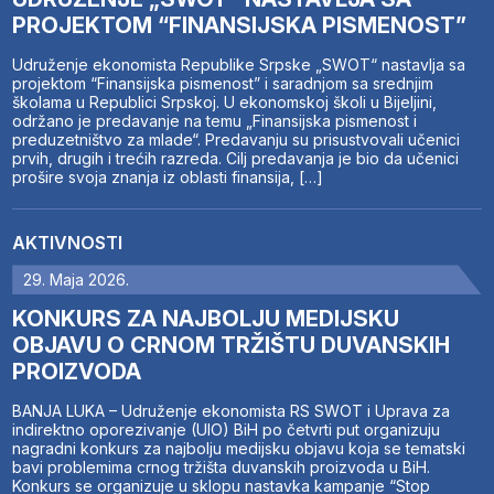
PROJEKTOM “FINANSIJSKA PISMENOST”
Udruženje ekonomista Republike Srpske „SWOT“ nastavlja sa
projektom “Finansijska pismenost” i saradnjom sa srednjim
školama u Republici Srpskoj. U ekonomskoj školi u Bijeljini,
održano je predavanje na temu „Finansijska pismenost i
preduzetništvo za mlade“. Predavanju su prisustvovali učenici
prvih, drugih i trećih razreda. Cilj predavanja je bio da učenici
prošire svoja znanja iz oblasti finansija, […]
AKTIVNOSTI
29. Maja 2026.
KONKURS ZA NAJBOLJU MEDIJSKU
OBJAVU O CRNOM TRŽIŠTU DUVANSKIH
PROIZVODA
BANJA LUKA – Udruženje ekonomista RS SWOT i Uprava za
indirektno oporezivanje (UIO) BiH po četvrti put organizuju
nagradni konkurs za najbolju medijsku objavu koja se tematski
bavi problemima crnog tržišta duvanskih proizvoda u BiH.
Konkurs se organizuje u sklopu nastavka kampanje “Stop