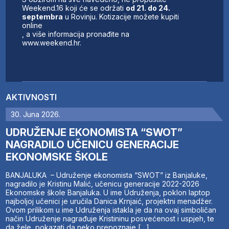
Weekend.16 koji će se održati
od 21. do 24.
septembra
u Rovinju. Kotizacije možete kupiti
online
, a više informacija pronađite na
www.weekend.hr.
AKTIVNOSTI
30. Juna 2026.
UDRUŽENJE EKONOMISTA “SWOT”
NAGRADILO UČENICU GENERACIJE
EKONOMSKE ŠKOLE
BANJALUKA – Udruženje ekonomista “SWOT” iz Banjaluke,
nagradilo je Kristinu Malić, učenicu generacije 2022-2026
Ekonomske škole Banjaluka. U ime Udruženja, poklon laptop
najboljoj učenici je uručila Danica Krnjaić, projektni menadžer.
Ovom prilikom u ime Udruženja istakla je da na ovaj simboličan
način Udruženje nagrađuje Kristininu posvećenost i uspjeh, te
da žele pokazati da neko prepoznaje […]