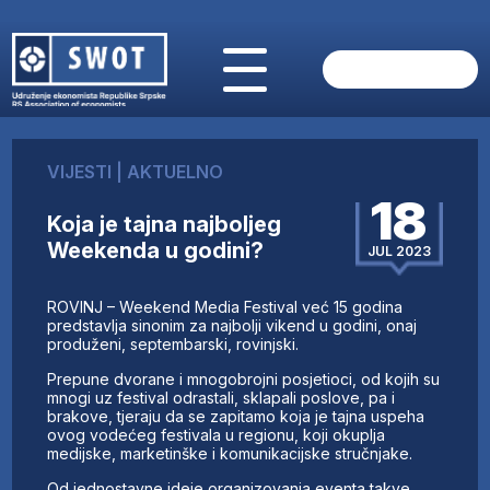
POČETNA
O NAMA
VIJESTI
|
AKTUELNO
VIJESTI
18
AKTUELNO
Koja je tajna najboljeg
ANALIZE
Weekenda u godini?
JUL 2023
KOMPANIJE
FINANSIJE
ROVINJ – Weekend Media Festival već 15 godina
IZ STRANIH MEDIJA
predstavlja sinonim za najbolji vikend u godini, onaj
produženi, septembarski, rovinjski.
AKTIVNOSTI
Prepune dvorane i mnogobrojni posjetioci, od kojih su
SWOT INTERVJU
mnogi uz festival odrastali, sklapali poslove, pa i
UČLANI SE
brakove, tjeraju da se zapitamo koja je tajna uspeha
ovog vodećeg festivala u regionu, koji okuplja
KONTAKT
medijske, marketinške i komunikacijske stručnjake.
Od jednostavne ideje organizovanja eventa takve