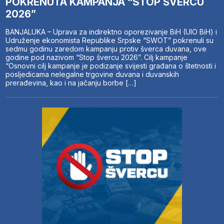
POKRENUTA KAMPANJA “STOP ŠVERCU
2026”
BANJALUKA – Uprava za indirektno oporezivanje BiH (UIO BiH) i
Udruženje ekonomista Republike Srpske “SWOT” pokrenuli su
sedmu godinu zaredom kampanju protiv šverca duvana, ove
godine pod nazivom “Stop švercu 2026”. Cilj kampanje
“Osnovni cilj kampanje je podizanje svijesti građana o štetnosti i
posljedicama nelegalne trgovine duvana i duvanskih
prerađevina, kao i na jačanju borbe […]