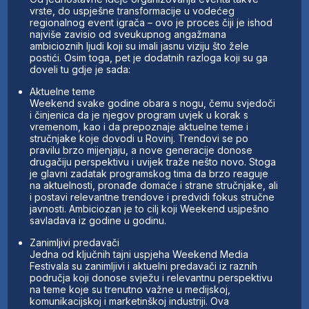
vrste, do uspješne transformacije u vodećeg
regionalnog event igrača – ovo je proces čiji je ishod
najviše zavisio od sveukupnog angažmana
ambicioznih ljudi koji su imali jasnu viziju što žele
postići. Osim toga, pet je dodatnih razloga koji su ga
doveli tu gdje je sada:
Aktuelne teme
Weekend svake godine obara s nogu, čemu svjedoči
i činjenica da je njegov program uvjek u korak s
vremenom, kao i da prepoznaje aktuelne teme i
stručnjake koje dovodi u Rovinj. Trendovi se po
pravilu brzo mijenjaju, a nove generacije donose
drugačiju perspektivu i uvijek traže nešto novo. Stoga
je glavni zadatak programskog tima da brzo reaguje
na aktuelnosti, pronađe domaće i strane stručnjake, ali
i postavi relevantne trendove i predvidi fokus stručne
javnosti. Ambiciozan je to cilj koji Weekend usjpešno
savladava iz godine u godinu.
Zanimljivi predavači
Jedna od ključnih tajni uspjeha Weekend Media
Festivala su zanimljivi i aktuelni predavači iz raznih
područja koji donose svježu i relevantnu perspektivu
na teme koje su trenutno važne u medijskoj,
komunikacijskoj i marketinškoj industriji. Ova