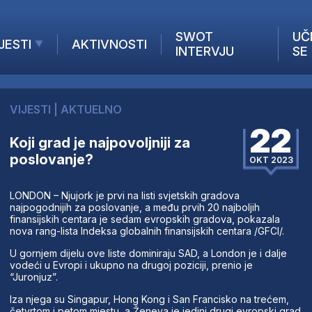
SWOT
UČ
JESTI
AKTIVNOSTI
INTERVJU
SE
AKTUELNO
ANALIZE
VIJESTI
|
AKTUELNO
KOMPANIJE
22
INANSIJE
Koji grad je najpovoljniji za
poslovanje?
Z STRANIH MEDIJA
OKT 2023
LONDON – Njujork je prvi na listi svjetskih gradova
najpogodnijih za poslovanje, a među prvih 20 najboljih
finansijskih centara je sedam evropskih gradova, pokazala
nova rang-lista Indeksa globalnih finansijskih centara /GFCI/.
U gornjem dijelu ove liste dominiraju SAD, a London je i dalje
vodeći u Evropi i ukupno na drugoj poziciji, prenio je
“Juronjuz”.
Iza njega su Singapur, Hong Kong i San Francisko na trećem,
četvrtom i petom mjestu, a Ženeva je jedini drugi evropski grad