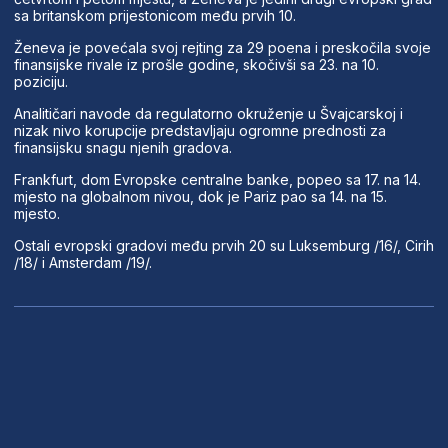
sa britanskom prijestonicom među prvih 10.
Ženeva je povećala svoj rejting za 29 poena i preskočila svoje
finansijske rivale iz prošle godine, skočivši sa 23. na 10.
poziciju.
Analitičari navode da regulatorno okruženje u Švajcarskoj i
nizak nivo korupcije predstavljaju ogromne prednosti za
finansijsku snagu njenih gradova.
Frankfurt, dom Evropske centralne banke, popeo sa 17. na 14.
mjesto na globalnom nivou, dok je Pariz pao sa 14. na 15.
mjesto.
Ostali evropski gradovi među prvih 20 su Luksemburg /16/, Cirih
/18/ i Amsterdam /19/.