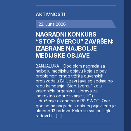
AKTIVNOSTI
22. Juna 2026.
NAGRADNI KONKURS
“STOP ŠVERCU” ZAVRŠEN:
IZABRANE NAJBOLJE
MEDIJSKE OBJAVE
BANJALUKA – Dodjelom nagrada za
najbolju medijsku objavu koja se bavi
problemom crnog tržišta duvanskih
proizvoda u BiH, završava se sedma po
redu kampanja “Stop švercu” koju
zajednički organizuju Uprava za
indirektno oporezivanje (UIO) i
Udruženje ekonomista RS SWOT. Ove
godine na nagradni konkurs prijavljeno je
ukupno 13 radova. Kako su svi pristigli
radovi bili […]