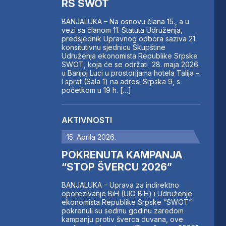
RS SWOT
BANJALUKA – Na osnovu člana 15., a u
vezi sa članom 11. Statuta Udruženja,
predsjednik Upravnog odbora saziva 21.
konsitutivnu sjednicu Skupštine
Udruženja ekonomista Republike Srpske
SWOT, koja će se održati 28. maja 2026.
u Banjoj Luci u prostorijama hotela Talija –
I sprat (Sala 1) na adresi Srpska 9, s
početkom u 19 h. […]
AKTIVNOSTI
15. Aprila 2026.
POKRENUTA KAMPANJA
“STOP ŠVERCU 2026”
BANJALUKA – Uprava za indirektno
oporezivanje BiH (UIO BiH) i Udruženje
ekonomista Republike Srpske “SWOT”
pokrenuli su sedmu godinu zaredom
kampanju protiv šverca duvana, ove