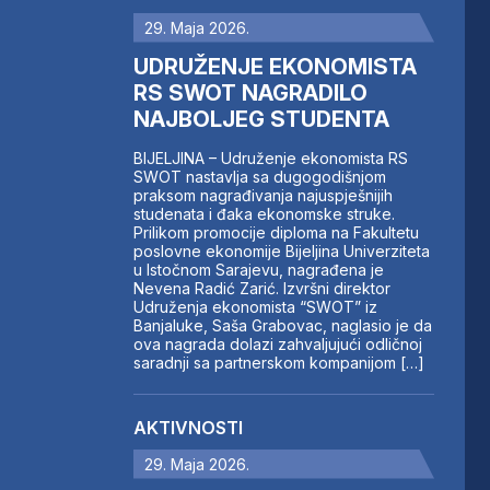
29. Maja 2026.
UDRUŽENJE EKONOMISTA
RS SWOT NAGRADILO
NAJBOLJEG STUDENTA
BIJELJINA – Udruženje ekonomista RS
SWOT nastavlja sa dugogodišnjom
praksom nagrađivanja najuspješnijih
studenata i đaka ekonomske struke.
Prilikom promocije diploma na Fakultetu
poslovne ekonomije Bijeljina Univerziteta
u Istočnom Sarajevu, nagrađena je
Nevena Radić Zarić. Izvršni direktor
Udruženja ekonomista “SWOT” iz
Banjaluke, Saša Grabovac, naglasio je da
ova nagrada dolazi zahvaljujući odličnoj
saradnji sa partnerskom kompanijom […]
AKTIVNOSTI
29. Maja 2026.