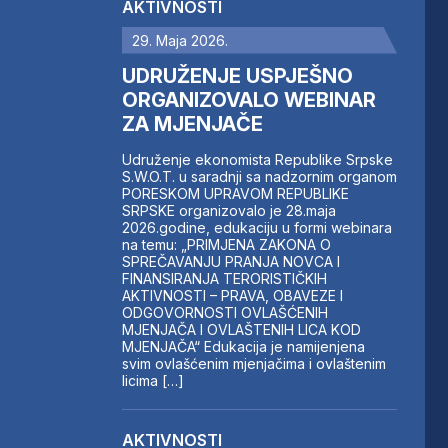
AKTIVNOSTI
29. Maja 2026.
UDRUŽENJE USPJEŠNO
ORGANIZOVALO WEBINAR
ZA MJENJAČE
Udruženje ekonomista Republike Srpske
S.W.O.T. u saradnji sa nadzornim organom
PORESKOM UPRAVOM REPUBLIKE
SRPSKE organizovalo je 28.maja
2026.godine, edukaciju u formi webinara
na temu: „PRIMJENA ZAKONA O
SPREČAVANJU PRANJA NOVCA I
FINANSIRANJA TERORISTIČKIH
AKTIVNOSTI – PRAVA, OBAVEZE I
ODGOVORNOSTI OVLAŠĆENIH
MJENJAČA I OVLAŠTENIH LICA KOD
MJENJAČA“ Edukacija je namijenjena
svim ovlašćenim mjenjačima i ovlaštenim
licima […]
AKTIVNOSTI