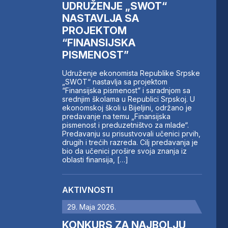
UDRUŽENJE „SWOT“
NASTAVLJA SA
PROJEKTOM
“FINANSIJSKA
PISMENOST”
Udruženje ekonomista Republike Srpske
„SWOT“ nastavlja sa projektom
“Finansijska pismenost” i saradnjom sa
srednjim školama u Republici Srpskoj. U
ekonomskoj školi u Bijeljini, održano je
predavanje na temu „Finansijska
pismenost i preduzetništvo za mlade“.
Predavanju su prisustvovali učenici prvih,
drugih i trećih razreda. Cilj predavanja je
bio da učenici prošire svoja znanja iz
oblasti finansija, […]
AKTIVNOSTI
29. Maja 2026.
KONKURS ZA NAJBOLJU