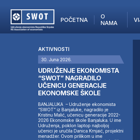
O
POČETNA
VI
NAMA
POČETNA
O NAMA
AKTIVNOSTI
VIJESTI
30. Juna 2026.
AKTUELNO
F
ANALIZE
UDRUŽENJE EKONOMISTA
I
KOMPANIJE
“SWOT” NAGRADILO
UČENICU GENERACIJE
FINANSIJE
EKONOMSKE ŠKOLE
IZ STRANIH MEDIJA
AKTIVNOSTI
BANJALUKA – Udruženje ekonomista
“SWOT” iz Banjaluke, nagradilo je
SWOT INTERVJU
Kristinu Malić, učenicu generacije 2022-
UČLANI SE
2026 Ekonomske škole Banjaluka. U ime
Udruženja, poklon laptop najboljoj
KONTAKT
učenici je uručila Danica Krnjaić, projektni
menadžer. Ovom prilikom u ime