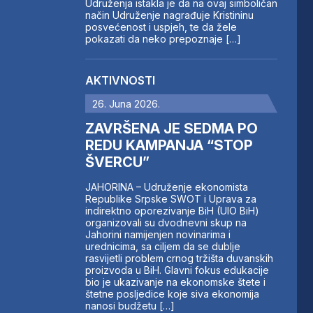
Udruženja istakla je da na ovaj simboličan
način Udruženje nagrađuje Kristininu
posvećenost i uspjeh, te da žele
pokazati da neko prepoznaje […]
AKTIVNOSTI
26. Juna 2026.
ZAVRŠENA JE SEDMA PO
REDU KAMPANJA “STOP
ŠVERCU”
JAHORINA – Udruženje ekonomista
Republike Srpske SWOT i Uprava za
indirektno oporezivanje BiH (UIO BiH)
organizovali su dvodnevni skup na
Jahorini namijenjen novinarima i
urednicima, sa ciljem da se dublje
rasvijetli problem crnog tržišta duvanskih
proizvoda u BiH. Glavni fokus edukacije
bio je ukazivanje na ekonomske štete i
štetne posljedice koje siva ekonomija
nanosi budžetu […]