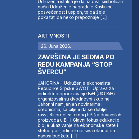
Udruženja istakla je da na ovaj simboličan
način Udruženje nagrađuje Kristininu
posvećenost i uspjeh, te da žele
pokazati da neko prepoznaje […]
AKTIVNOSTI
26. Juna 2026.
ZAVRŠENA JE SEDMA PO
REDU KAMPANJA “STOP
ŠVERCU”
JAHORINA – Udruženje ekonomista
Republike Srpske SWOT i Uprava za
indirektno oporezivanje BiH (UIO BiH)
organizovali su dvodnevni skup na
Jahorini namijenjen novinarima i
urednicima, sa ciljem da se dublje
rasvijetli problem crnog tržišta duvanskih
proizvoda u BiH. Glavni fokus edukacije
bio je ukazivanje na ekonomske štete i
štetne posljedice koje siva ekonomija
nanosi budžetu […]