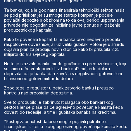
banke od finansijske krize 2008. godine.
Ta banka, koja je godinama finansirala tehnološki sektor, našla
se pod pritiskom jer su mnoge startup kompanije počele
povlačiti depozite s obzirom na to da ovaj period usporavanja
privrede nije pogodan za inicijalne javne ponude ni traženje
preduzetničkog kapitala.
Kako bi povećala kapital, ta je banka prvo nedavno prodala
raspoložive obveznice, ali uz veliki gubitak. Potom je u srijedu
objavila plan za prodaju novih dionica kako bi prikupila 2,25
milijardi dolara svježeg kapitala.
No to je izazvalo paniku među građanima i preduzetnicima, koji
su samo u četvrtak povukli iz banke 42 milijarde dolara
depozita, pa je banka dan završila s negativnom gotovinskim
bilansom od gotovo milijardu dolara.
Zbog toga je regulator u petak zatvorio banku i preuzeo
kontrolu nad preostalim depozitima.
Sve to produbilo je zabrinutost ulagača oko bankarskog
sektora jer se plaše da će agresivno povećanje kamata Feda
dovesti do recesije, a time i gubitaka banaka na kreditima.
“Postoji zabrinutost da bi se mogle pojaviti pukotine u
finansijskom sistemu zbog agresivnog povećanja kamata Feda.