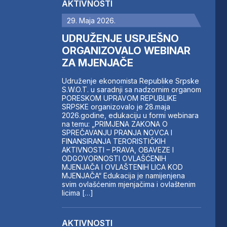
AKTIVNOSTI
29. Maja 2026.
UDRUŽENJE USPJEŠNO
ORGANIZOVALO WEBINAR
ZA MJENJAČE
Udruženje ekonomista Republike Srpske
S.W.O.T. u saradnji sa nadzornim organom
PORESKOM UPRAVOM REPUBLIKE
SRPSKE organizovalo je 28.maja
2026.godine, edukaciju u formi webinara
na temu: „PRIMJENA ZAKONA O
SPREČAVANJU PRANJA NOVCA I
FINANSIRANJA TERORISTIČKIH
AKTIVNOSTI – PRAVA, OBAVEZE I
ODGOVORNOSTI OVLAŠĆENIH
MJENJAČA I OVLAŠTENIH LICA KOD
MJENJAČA“ Edukacija je namijenjena
svim ovlašćenim mjenjačima i ovlaštenim
licima […]
AKTIVNOSTI