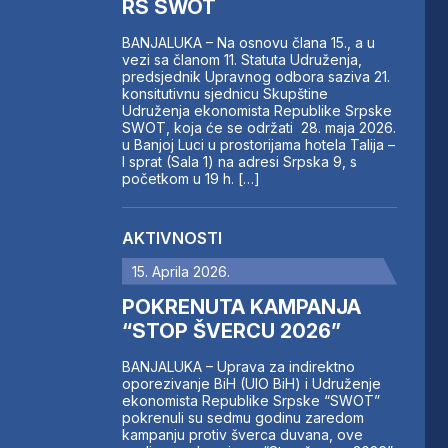
RS SWOT
BANJALUKA – Na osnovu člana 15., a u
vezi sa članom 11. Statuta Udruženja,
predsjednik Upravnog odbora saziva 21.
konsitutivnu sjednicu Skupštine
Udruženja ekonomista Republike Srpske
SWOT, koja će se održati 28. maja 2026.
u Banjoj Luci u prostorijama hotela Talija –
I sprat (Sala 1) na adresi Srpska 9, s
početkom u 19 h. […]
AKTIVNOSTI
15. Aprila 2026.
POKRENUTA KAMPANJA
“STOP ŠVERCU 2026”
BANJALUKA – Uprava za indirektno
oporezivanje BiH (UIO BiH) i Udruženje
ekonomista Republike Srpske “SWOT”
pokrenuli su sedmu godinu zaredom
kampanju protiv šverca duvana, ove