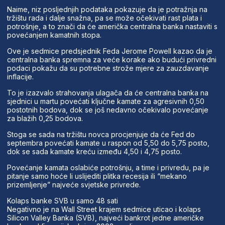
Naime, niz posljednjih podataka pokazuje da je potražnja na
tržištu rada i dalje snažna, pa se može očekivati rast plata i
potrošnje, a to znači da će američka centralna banka nastaviti s
povećanjem kamatnih stopa.
Ove je sedmice predsjednik Feda Jerome Powell kazao da je
centralna banka spremna za veće korake ako budući privredni
podaci pokažu da su potrebne strože mjere za zauzdavanje
inflacije.
To je izazvalo strahovanja ulagača da će centralna banka na
sjednici u martu povećati ključne kamate za agresivnih 0,50
postotnih bodova, dok se još nedavno očekivalo povećanje
za blažih 0,25 bodova.
Stoga se sada na tržištu novca procjenjuje da će Fed do
septembra povećati kamate u raspon od 5,50 do 5,75 posto,
dok se sada kamate kreću između 4,50 i 4,75 posto.
Povećanje kamata oslabiće potrošnju, a time i privredu, pa je
pitanje samo hoće li uslijediti plitka recesija ili “mekano
prizemljenje” najveće svjetske privrede.
Kolaps banke SVB u samo 48 sati
Negativno je na Wall Street krajem sedmice uticao i kolaps
Silicon Valley Banka (SVB), najveći bankrot jedne američke