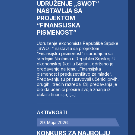
UDRUŽENJE „SWOT“
NASTAVLJA SA
PROJEKTOM
“FINANSIJSKA
PISMENOST”
Udruženje ekonomista Republike Srpske
„SWOT“ nastavlja sa projektom
“Finansijska pismenost” i saradnjom sa
srednjim školama u Republici Srpskoj. U
ekonomskoj školi u Bijeljini, održano je
predavanje na temu „Finansijska
pismenost i preduzetništvo za mlade“.
Predavanju su prisustvovali učenici prvih,
drugih i trećih razreda. Cilj predavanja je
bio da učenici prošire svoja znanja iz
oblasti finansija, […]
AKTIVNOSTI
29. Maja 2026.
KONKURS ZA NAJBOLJU