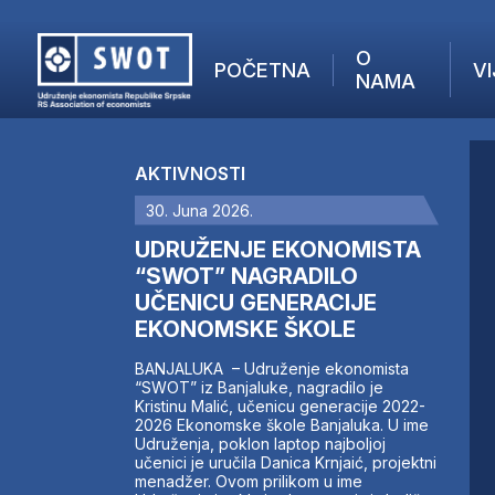
O
POČETNA
VI
NAMA
POČETNA
O NAMA
AKTIVNOSTI
VIJESTI
30. Juna 2026.
AKTUELNO
F
ANALIZE
UDRUŽENJE EKONOMISTA
I
KOMPANIJE
“SWOT” NAGRADILO
UČENICU GENERACIJE
FINANSIJE
EKONOMSKE ŠKOLE
IZ STRANIH MEDIJA
AKTIVNOSTI
BANJALUKA – Udruženje ekonomista
“SWOT” iz Banjaluke, nagradilo je
SWOT INTERVJU
Kristinu Malić, učenicu generacije 2022-
UČLANI SE
2026 Ekonomske škole Banjaluka. U ime
Udruženja, poklon laptop najboljoj
KONTAKT
učenici je uručila Danica Krnjaić, projektni
menadžer. Ovom prilikom u ime