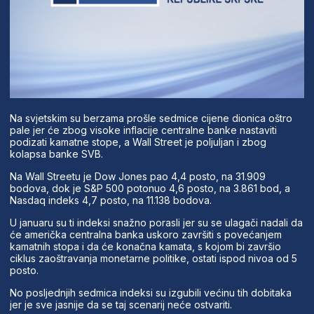
Na svjetskim su berzama prošle sedmice cijene dionica oštro
pale jer će zbog visoke inflacije centralne banke nastaviti
podizati kamatne stope, a Wall Street je poljuljan i zbog
kolapsa banke SVB.
Na Wall Streetu je Dow Jones pao 4,4 posto, na 31.909
bodova, dok je S&P 500 potonuo 4,6 posto, na 3.861 bod, a
Nasdaq indeks 4,7 posto, na 11.138 bodova.
U januaru su ti indeksi snažno porasli jer su se ulagači nadali da
će američka centralna banka uskoro završiti s povećanjem
kamatnih stopa i da će konačna kamata, s kojom bi završio
ciklus zaoštravanja monetarne politike, ostati ispod nivoa od 5
posto.
No posljednjih sedmica indeksi su izgubili većinu tih dobitaka
jer je sve jasnije da se taj scenarij neće ostvariti.