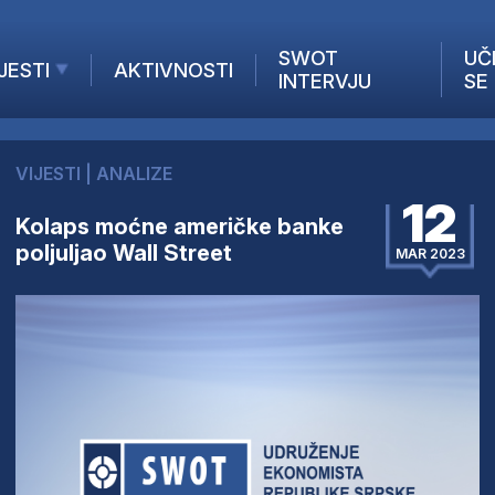
SWOT
UČ
JESTI
AKTIVNOSTI
INTERVJU
SE
AKTUELNO
ANALIZE
VIJESTI
|
ANALIZE
KOMPANIJE
12
INANSIJE
Kolaps moćne američke banke
poljuljao Wall Street
Z STRANIH MEDIJA
MAR 2023