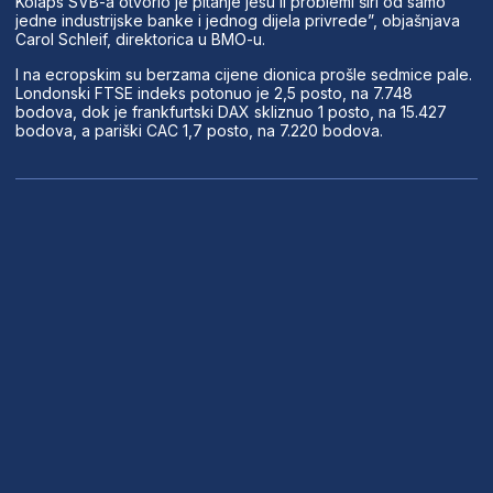
Kolaps SVB-a otvorio je pitanje jesu li problemi širi od samo
jedne industrijske banke i jednog dijela privrede”, objašnjava
Carol Schleif, direktorica u BMO-u.
I na ecropskim su berzama cijene dionica prošle sedmice pale.
Londonski FTSE indeks potonuo je 2,5 posto, na 7.748
bodova, dok je frankfurtski DAX skliznuo 1 posto, na 15.427
bodova, a pariški CAC 1,7 posto, na 7.220 bodova.