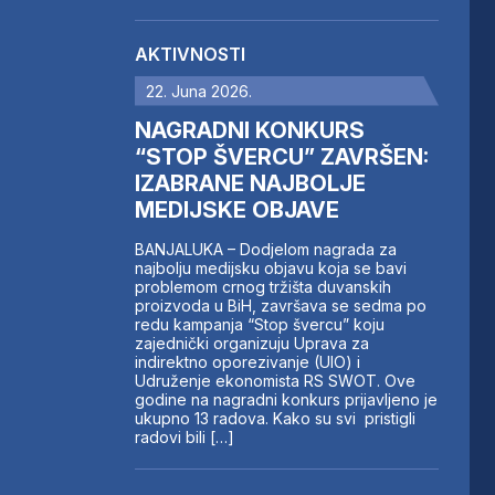
AKTIVNOSTI
22. Juna 2026.
NAGRADNI KONKURS
“STOP ŠVERCU” ZAVRŠEN:
IZABRANE NAJBOLJE
MEDIJSKE OBJAVE
BANJALUKA – Dodjelom nagrada za
najbolju medijsku objavu koja se bavi
problemom crnog tržišta duvanskih
proizvoda u BiH, završava se sedma po
redu kampanja “Stop švercu” koju
zajednički organizuju Uprava za
indirektno oporezivanje (UIO) i
Udruženje ekonomista RS SWOT. Ove
godine na nagradni konkurs prijavljeno je
ukupno 13 radova. Kako su svi pristigli
radovi bili […]