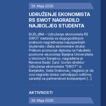
29. Maja 2026.
UDRUŽENJE EKONOMISTA
RS SWOT NAGRADILO
NAJBOLJEG STUDENTA
BIJELJINA – Udruženje ekonomista RS
SWOT nastavlja sa dugogodišnjom
praksom nagrađivanja najuspješnijih
studenata i đaka ekonomske struke.
Prilikom promocije diploma na Fakultetu
poslovne ekonomije Bijeljina Univerziteta
u Istočnom Sarajevu, nagrađena je
Nevena Radić Zarić. Izvršni direktor
Udruženja ekonomista “SWOT” iz
Banjaluke, Saša Grabovac, naglasio je da
ova nagrada dolazi zahvaljujući odličnoj
saradnji sa partnerskom kompanijom […]
AKTIVNOSTI
29. Maja 2026.