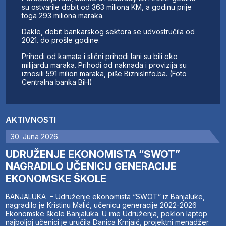
su ostvarile dobit od 363 miliona KM, a godinu prije
toga 293 miliona maraka.
Dakle, dobit bankarskog sektora se udvostručila od
2021. do prošle godine.
Prihodi od kamata i slični prihodi lani su bili oko
milijardu maraka. Prihodi od naknada i provizija su
iznosili 591 milion maraka, piše BiznisInfo.ba. (Foto
Centralna banka BiH)
AKTIVNOSTI
30. Juna 2026.
UDRUŽENJE EKONOMISTA “SWOT”
NAGRADILO UČENICU GENERACIJE
EKONOMSKE ŠKOLE
BANJALUKA – Udruženje ekonomista “SWOT” iz Banjaluke,
nagradilo je Kristinu Malić, učenicu generacije 2022-2026
Ekonomske škole Banjaluka. U ime Udruženja, poklon laptop
najboljoj učenici je uručila Danica Krnjaić, projektni menadžer.