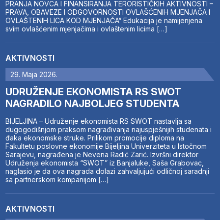
PRANJA NOVCA I FINANSIRANJA TERORISTIČKIH AKTIVNOSTI –
PRAVA, OBAVEZE I ODGOVORNOSTI OVLAŠĆENIH MJENJAČA I
OVLAŠTENIH LICA KOD MJENJAČA“ Edukacija je namijenjena
svim ovlašćenim mjenjačima i ovlaštenim licima […]
AKTIVNOSTI
29. Maja 2026.
UDRUŽENJE EKONOMISTA RS SWOT
NAGRADILO NAJBOLJEG STUDENTA
BIJELJINA – Udruženje ekonomista RS SWOT nastavlja sa
dugogodišnjom praksom nagrađivanja najuspješnijih studenata i
đaka ekonomske struke. Prilikom promocije diploma na
Fakultetu poslovne ekonomije Bijeljina Univerziteta u Istočnom
Sarajevu, nagrađena je Nevena Radić Zarić. Izvršni direktor
Udruženja ekonomista “SWOT” iz Banjaluke, Saša Grabovac,
naglasio je da ova nagrada dolazi zahvaljujući odličnoj saradnji
sa partnerskom kompanijom […]
AKTIVNOSTI