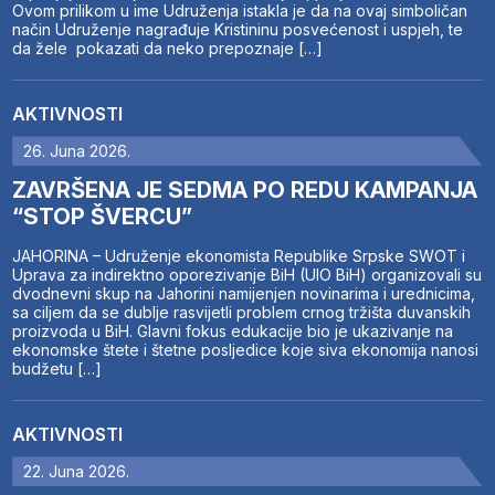
Ovom prilikom u ime Udruženja istakla je da na ovaj simboličan
način Udruženje nagrađuje Kristininu posvećenost i uspjeh, te
da žele pokazati da neko prepoznaje […]
AKTIVNOSTI
26. Juna 2026.
ZAVRŠENA JE SEDMA PO REDU KAMPANJA
“STOP ŠVERCU”
JAHORINA – Udruženje ekonomista Republike Srpske SWOT i
Uprava za indirektno oporezivanje BiH (UIO BiH) organizovali su
dvodnevni skup na Jahorini namijenjen novinarima i urednicima,
sa ciljem da se dublje rasvijetli problem crnog tržišta duvanskih
proizvoda u BiH. Glavni fokus edukacije bio je ukazivanje na
ekonomske štete i štetne posljedice koje siva ekonomija nanosi
budžetu […]
AKTIVNOSTI
22. Juna 2026.