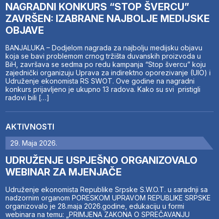
NAGRADNI KONKURS “STOP ŠVERCU”
ZAVRŠEN: IZABRANE NAJBOLJE MEDIJSKE
OBJAVE
BANJALUKA – Dodjelom nagrada za najbolju medijsku objavu
koja se bavi problemom crnog tržišta duvanskih proizvoda u
BiH, završava se sedma po redu kampanja “Stop švercu” koju
zajednički organizuju Uprava za indirektno oporezivanje (UIO) i
Udruženje ekonomista RS SWOT. Ove godine na nagradni
konkurs prijavljeno je ukupno 13 radova. Kako su svi pristigli
radovi bili […]
AKTIVNOSTI
29. Maja 2026.
UDRUŽENJE USPJEŠNO ORGANIZOVALO
WEBINAR ZA MJENJAČE
Udruženje ekonomista Republike Srpske S.W.O.T. u saradnji sa
nadzornim organom PORESKOM UPRAVOM REPUBLIKE SRPSKE
organizovalo je 28.maja 2026.godine, edukaciju u formi
webinara na temu: „PRIMJENA ZAKONA O SPREČAVANJU