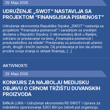
29. Maja 2026.
UDRUŽENJE „SWOT“ NASTAVLJA SA
PROJEKTOM “FINANSIJSKA PISMENOST”
Udruženje ekonomista Republike Srpske „SWOT“ nastavlja sa
projektom “Finansijska pismenost” i saradnjom sa srednjim
školama u Republici Srpskoj. U ekonomskoj školi u Bijeljini,
održano je predavanje na temu „Finansijska pismenost i
preduzetništvo za mlade“. Predavanju su prisustvovali učenici
prvih, drugih i trećih razreda. Cilj predavanja je bio da učenici
prošire svoja znanja iz oblasti finansija, […]
AKTIVNOSTI
29. Maja 2026.
KONKURS ZA NAJBOLJU MEDIJSKU
OBJAVU O CRNOM TRŽIŠTU DUVANSKIH
PROIZVODA
BANJA LUKA – Udruženje ekonomista RS SWOT i Uprava za
indirektno oporezivanje (UIO) BiH po četvrti put organizuju