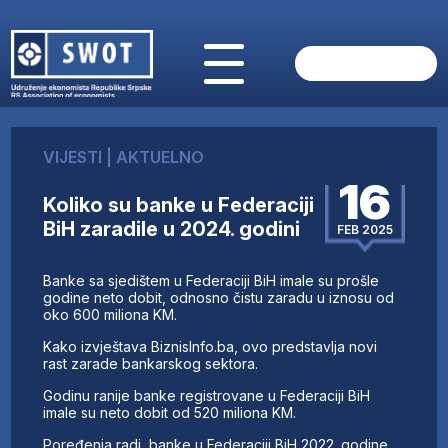
POČETNA
O NAMA
VIJESTI
|
AKTUELNO
VIJESTI
16
AKTUELNO
Koliko su banke u Federaciji
ANALIZE
BiH zaradile u 2024. godini
FEB 2025
KOMPANIJE
FINANSIJE
Banke sa sjedištem u Federaciji BiH imale su prošle
IZ STRANIH MEDIJA
godine neto dobit, odnosno čistu zaradu u iznosu od
oko 600 miliona KM.
AKTIVNOSTI
Kako izvještava BiznisInfo.ba, ovo predstavlja novi
SWOT INTERVJU
rast zarade bankarskog sektora.
UČLANI SE
Godinu ranije banke registrovane u Federaciji BiH
KONTAKT
imale su neto dobit od 520 miliona KM.
Poređenja radi, banke u Federaciji BiH 2022. godine