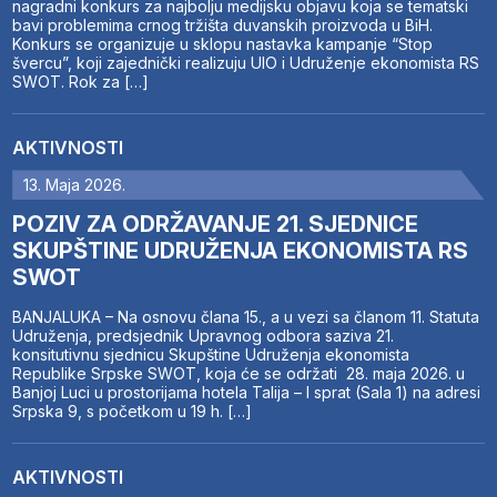
nagradni konkurs za najbolju medijsku objavu koja se tematski
bavi problemima crnog tržišta duvanskih proizvoda u BiH.
Konkurs se organizuje u sklopu nastavka kampanje “Stop
švercu”, koji zajednički realizuju UIO i Udruženje ekonomista RS
SWOT. Rok za […]
AKTIVNOSTI
13. Maja 2026.
POZIV ZA ODRŽAVANJE 21. SJEDNICE
SKUPŠTINE UDRUŽENJA EKONOMISTA RS
SWOT
BANJALUKA – Na osnovu člana 15., a u vezi sa članom 11. Statuta
Udruženja, predsjednik Upravnog odbora saziva 21.
konsitutivnu sjednicu Skupštine Udruženja ekonomista
Republike Srpske SWOT, koja će se održati 28. maja 2026. u
Banjoj Luci u prostorijama hotela Talija – I sprat (Sala 1) na adresi
Srpska 9, s početkom u 19 h. […]
AKTIVNOSTI