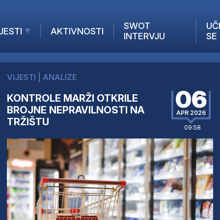
SWOT
UČ
JESTI
AKTIVNOSTI
INTERVJU
SE
AKTUELNO
ANALIZE
VIJESTI
|
ANALIZE
KOMPANIJE
06
KONTROLE MARŽI OTKRILE
INANSIJE
BROJNE NEPRAVILNOSTI NA
Z STRANIH MEDIJA
APR 2026
TRŽIŠTU
09:58