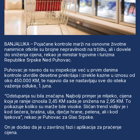
BANJALUKA – Pojačane kontrole marži na osnovne životne
namirnice otkrile su brojne nepravilnosti na tržištu, ali i dovele
do sniženja cijena, rekao je ministar trgovine i turizma
Republike Srpske Ned Puhovac.
Puhovac je naveo da su inspekcije već u prvim danima
kontrole utvrdile desetine prekršaja i izrekle kazne u iznosu od
oko 450.000 KM, te najavio da se nastavljaju sve do isteka
važenja odluke, 1. juna.
“Odstupanja su bila značajna. Najbolji primjer je mlijeko, cijena
koja je ranije iznosila 3,45 KM sada je snižena na 2,95 KM. To
pokazuje koliko su marže bile visoke. Sličan trend vidljiv je i
kod šećera, brašna, ulja, dječje hrane, pelena, ali i kod
lijekova”, rekao je Puhovac za Glas Srpske.
On je dodao da je u završnoj fazi i aplikacija za praćenje
cijena.