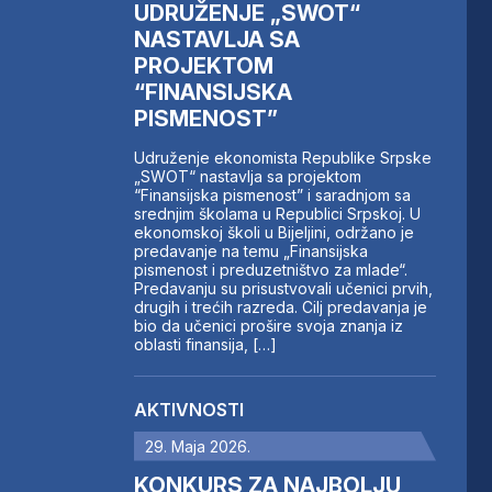
UDRUŽENJE „SWOT“
NASTAVLJA SA
PROJEKTOM
“FINANSIJSKA
PISMENOST”
Udruženje ekonomista Republike Srpske
„SWOT“ nastavlja sa projektom
“Finansijska pismenost” i saradnjom sa
srednjim školama u Republici Srpskoj. U
ekonomskoj školi u Bijeljini, održano je
predavanje na temu „Finansijska
pismenost i preduzetništvo za mlade“.
Predavanju su prisustvovali učenici prvih,
drugih i trećih razreda. Cilj predavanja je
bio da učenici prošire svoja znanja iz
oblasti finansija, […]
AKTIVNOSTI
29. Maja 2026.
KONKURS ZA NAJBOLJU