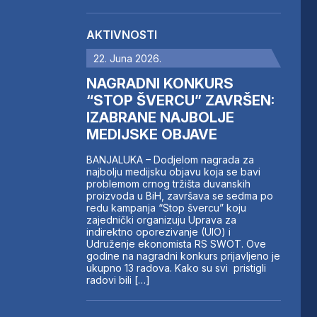
AKTIVNOSTI
22. Juna 2026.
NAGRADNI KONKURS
“STOP ŠVERCU” ZAVRŠEN:
IZABRANE NAJBOLJE
MEDIJSKE OBJAVE
BANJALUKA – Dodjelom nagrada za
najbolju medijsku objavu koja se bavi
problemom crnog tržišta duvanskih
proizvoda u BiH, završava se sedma po
redu kampanja “Stop švercu” koju
zajednički organizuju Uprava za
indirektno oporezivanje (UIO) i
Udruženje ekonomista RS SWOT. Ove
godine na nagradni konkurs prijavljeno je
ukupno 13 radova. Kako su svi pristigli
radovi bili […]