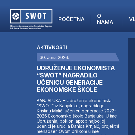
O
POČETNA
VI
NAMA
POČETNA
O NAMA
AKTIVNOSTI
VIJESTI
30. Juna 2026.
AKTUELNO
F
ANALIZE
UDRUŽENJE EKONOMISTA
I
KOMPANIJE
“SWOT” NAGRADILO
UČENICU GENERACIJE
FINANSIJE
EKONOMSKE ŠKOLE
IZ STRANIH MEDIJA
AKTIVNOSTI
BANJALUKA – Udruženje ekonomista
“SWOT” iz Banjaluke, nagradilo je
SWOT INTERVJU
Kristinu Malić, učenicu generacije 2022-
UČLANI SE
2026 Ekonomske škole Banjaluka. U ime
Udruženja, poklon laptop najboljoj
KONTAKT
učenici je uručila Danica Krnjaić, projektni
menadžer. Ovom prilikom u ime