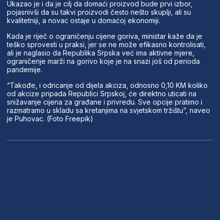
Ukazao je i da je cilj da domaći proizvod bude prvi izbor,
pojasnivši da su takvi proizvodi često nešto skuplji, ali su
kvalitetniji, a novac ostaje u domaćoj ekonomiji.
Kada je riječ o ograničenju cijene goriva, ministar kaže da je
teško sprovesti u praksi, jer se ne može efikasno kontrolisati,
ali je naglasio da Republika Srpska već ima aktivne mjere,
ograničenje marži na gorivo koje je na snazi još od perioda
pandemije.
“Takođe, i odricanje od dijela akciza, odnosno 0,10 KM koliko
od akcize pripada Republici Srpskoj, će direktno uticati na
snižavanje cijena za građane i privredu. Sve opcije pratimo i
razmatramo u skladu sa kretanjima na svjetskom tržištu”, naveo
je Puhovac. (Foto Freepik)