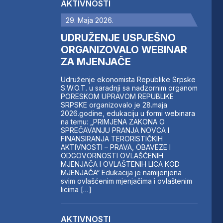
AKTIVNOSTI
29. Maja 2026.
UDRUŽENJE USPJEŠNO
ORGANIZOVALO WEBINAR
ZA MJENJAČE
Udruženje ekonomista Republike Srpske
S.W.O.T. u saradnji sa nadzornim organom
PORESKOM UPRAVOM REPUBLIKE
SRPSKE organizovalo je 28.maja
2026.godine, edukaciju u formi webinara
na temu: „PRIMJENA ZAKONA O
SPREČAVANJU PRANJA NOVCA I
FINANSIRANJA TERORISTIČKIH
AKTIVNOSTI – PRAVA, OBAVEZE I
ODGOVORNOSTI OVLAŠĆENIH
MJENJAČA I OVLAŠTENIH LICA KOD
MJENJAČA“ Edukacija je namijenjena
svim ovlašćenim mjenjačima i ovlaštenim
licima […]
AKTIVNOSTI