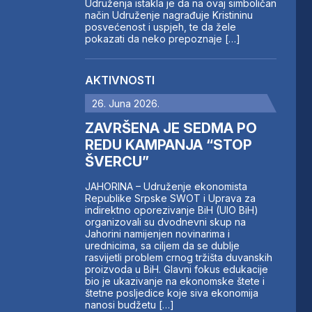
Udruženja istakla je da na ovaj simboličan
način Udruženje nagrađuje Kristininu
posvećenost i uspjeh, te da žele
pokazati da neko prepoznaje […]
AKTIVNOSTI
26. Juna 2026.
ZAVRŠENA JE SEDMA PO
REDU KAMPANJA “STOP
ŠVERCU”
JAHORINA – Udruženje ekonomista
Republike Srpske SWOT i Uprava za
indirektno oporezivanje BiH (UIO BiH)
organizovali su dvodnevni skup na
Jahorini namijenjen novinarima i
urednicima, sa ciljem da se dublje
rasvijetli problem crnog tržišta duvanskih
proizvoda u BiH. Glavni fokus edukacije
bio je ukazivanje na ekonomske štete i
štetne posljedice koje siva ekonomija
nanosi budžetu […]