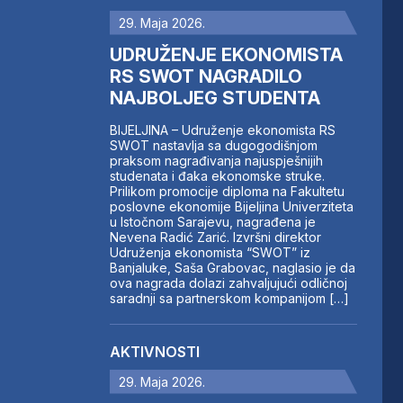
29. Maja 2026.
UDRUŽENJE EKONOMISTA
RS SWOT NAGRADILO
NAJBOLJEG STUDENTA
BIJELJINA – Udruženje ekonomista RS
SWOT nastavlja sa dugogodišnjom
praksom nagrađivanja najuspješnijih
studenata i đaka ekonomske struke.
Prilikom promocije diploma na Fakultetu
poslovne ekonomije Bijeljina Univerziteta
u Istočnom Sarajevu, nagrađena je
Nevena Radić Zarić. Izvršni direktor
Udruženja ekonomista “SWOT” iz
Banjaluke, Saša Grabovac, naglasio je da
ova nagrada dolazi zahvaljujući odličnoj
saradnji sa partnerskom kompanijom […]
AKTIVNOSTI
29. Maja 2026.