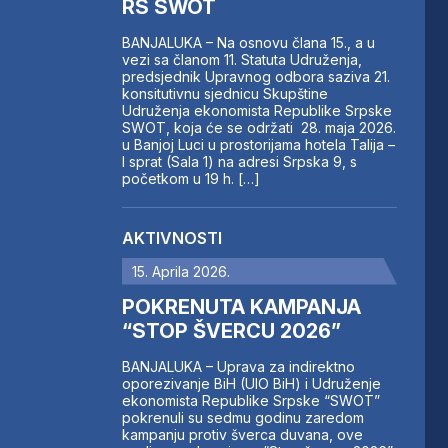
RS SWOT
BANJALUKA – Na osnovu člana 15., a u
vezi sa članom 11. Statuta Udruženja,
predsjednik Upravnog odbora saziva 21.
konsitutivnu sjednicu Skupštine
Udruženja ekonomista Republike Srpske
SWOT, koja će se održati 28. maja 2026.
u Banjoj Luci u prostorijama hotela Talija –
I sprat (Sala 1) na adresi Srpska 9, s
početkom u 19 h. […]
AKTIVNOSTI
15. Aprila 2026.
POKRENUTA KAMPANJA
“STOP ŠVERCU 2026”
BANJALUKA – Uprava za indirektno
oporezivanje BiH (UIO BiH) i Udruženje
ekonomista Republike Srpske “SWOT”
pokrenuli su sedmu godinu zaredom
kampanju protiv šverca duvana, ove