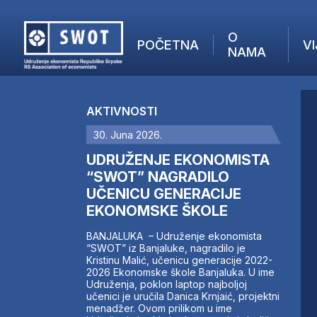
O
POČETNA
VI
NAMA
POČETNA
O NAMA
AKTIVNOSTI
VIJESTI
30. Juna 2026.
AKTUELNO
F
ANALIZE
UDRUŽENJE EKONOMISTA
I
KOMPANIJE
“SWOT” NAGRADILO
UČENICU GENERACIJE
FINANSIJE
EKONOMSKE ŠKOLE
IZ STRANIH MEDIJA
AKTIVNOSTI
BANJALUKA – Udruženje ekonomista
“SWOT” iz Banjaluke, nagradilo je
SWOT INTERVJU
Kristinu Malić, učenicu generacije 2022-
UČLANI SE
2026 Ekonomske škole Banjaluka. U ime
Udruženja, poklon laptop najboljoj
KONTAKT
učenici je uručila Danica Krnjaić, projektni
menadžer. Ovom prilikom u ime