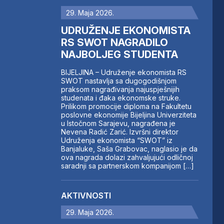
29. Maja 2026.
UDRUŽENJE EKONOMISTA
RS SWOT NAGRADILO
NAJBOLJEG STUDENTA
BIJELJINA – Udruženje ekonomista RS
SWOT nastavlja sa dugogodišnjom
praksom nagrađivanja najuspješnijih
studenata i đaka ekonomske struke.
Prilikom promocije diploma na Fakultetu
poslovne ekonomije Bijeljina Univerziteta
u Istočnom Sarajevu, nagrađena je
Nevena Radić Zarić. Izvršni direktor
Udruženja ekonomista “SWOT” iz
Banjaluke, Saša Grabovac, naglasio je da
ova nagrada dolazi zahvaljujući odličnoj
saradnji sa partnerskom kompanijom […]
AKTIVNOSTI
29. Maja 2026.