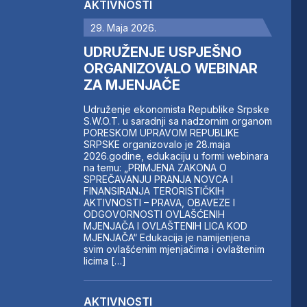
AKTIVNOSTI
29. Maja 2026.
UDRUŽENJE USPJEŠNO
ORGANIZOVALO WEBINAR
ZA MJENJAČE
Udruženje ekonomista Republike Srpske
S.W.O.T. u saradnji sa nadzornim organom
PORESKOM UPRAVOM REPUBLIKE
SRPSKE organizovalo je 28.maja
2026.godine, edukaciju u formi webinara
na temu: „PRIMJENA ZAKONA O
SPREČAVANJU PRANJA NOVCA I
FINANSIRANJA TERORISTIČKIH
AKTIVNOSTI – PRAVA, OBAVEZE I
ODGOVORNOSTI OVLAŠĆENIH
MJENJAČA I OVLAŠTENIH LICA KOD
MJENJAČA“ Edukacija je namijenjena
svim ovlašćenim mjenjačima i ovlaštenim
licima […]
AKTIVNOSTI