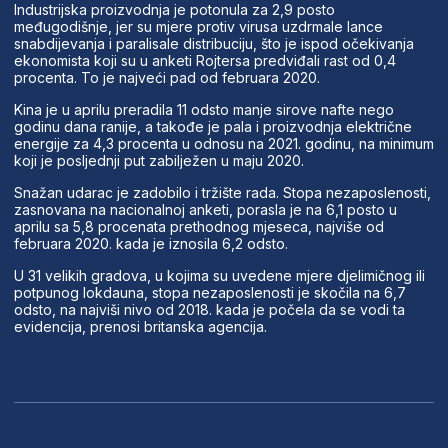
Industrijska proizvodnja je potonula za 2,9 posto
međugodišnje, jer su mjere protiv virusa uzdrmale lance
snabdijevanja i paralisale distribuciju, što je ispod očekivanja
ekonomista koji su u anketi Rojtersa predviđali rast od 0,4
procenta. To je najveći pad od februara 2020.
Kina je u aprilu preradila 11 odsto manje sirove nafte nego
godinu dana ranije, a takođe je pala i proizvodnja električne
energije za 4,3 procenta u odnosu na 2021. godinu, na minimum
koji je posljednji put zabilježen u maju 2020.
Snažan udarac je zadobilo i tržište rada. Stopa nezaposlenosti,
zasnovana na nacionalnoj anketi, porasla je na 6,1 posto u
aprilu sa 5,8 procenata prethodnog mjeseca, najviše od
februara 2020. kada je iznosila 6,2 odsto.
U 31 velikih gradova, u kojima su uvedene mjere djelimičnog ili
potpunog lokdauna, stopa nezaposlenosti je skočila na 6,7
odsto, na najviši nivo od 2018. kada je počela da se vodi ta
evidencija, prenosi britanska agencija.