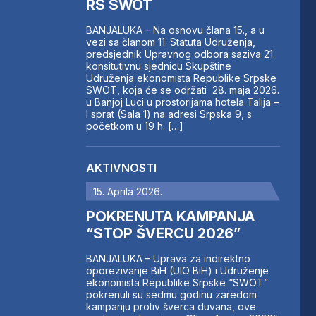
RS SWOT
BANJALUKA – Na osnovu člana 15., a u
vezi sa članom 11. Statuta Udruženja,
predsjednik Upravnog odbora saziva 21.
konsitutivnu sjednicu Skupštine
Udruženja ekonomista Republike Srpske
SWOT, koja će se održati 28. maja 2026.
u Banjoj Luci u prostorijama hotela Talija –
I sprat (Sala 1) na adresi Srpska 9, s
početkom u 19 h. […]
AKTIVNOSTI
15. Aprila 2026.
POKRENUTA KAMPANJA
“STOP ŠVERCU 2026”
BANJALUKA – Uprava za indirektno
oporezivanje BiH (UIO BiH) i Udruženje
ekonomista Republike Srpske “SWOT”
pokrenuli su sedmu godinu zaredom
kampanju protiv šverca duvana, ove