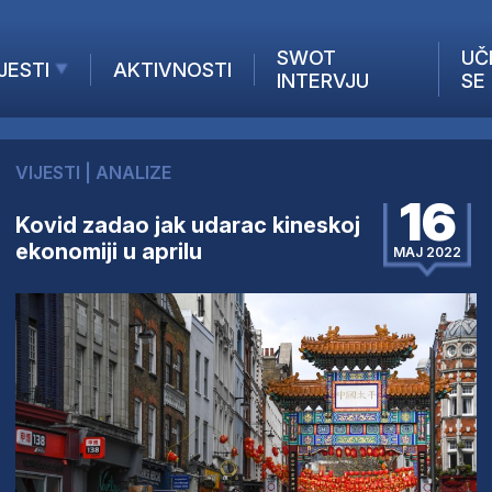
SWOT
UČ
JESTI
AKTIVNOSTI
INTERVJU
SE
AKTUELNO
ANALIZE
VIJESTI
|
ANALIZE
KOMPANIJE
16
INANSIJE
Kovid zadao jak udarac kineskoj
ekonomiji u aprilu
Z STRANIH MEDIJA
MAJ 2022