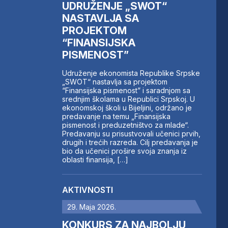
UDRUŽENJE „SWOT“
NASTAVLJA SA
PROJEKTOM
“FINANSIJSKA
PISMENOST”
Udruženje ekonomista Republike Srpske
„SWOT“ nastavlja sa projektom
“Finansijska pismenost” i saradnjom sa
srednjim školama u Republici Srpskoj. U
ekonomskoj školi u Bijeljini, održano je
predavanje na temu „Finansijska
pismenost i preduzetništvo za mlade“.
Predavanju su prisustvovali učenici prvih,
drugih i trećih razreda. Cilj predavanja je
bio da učenici prošire svoja znanja iz
oblasti finansija, […]
AKTIVNOSTI
29. Maja 2026.
KONKURS ZA NAJBOLJU