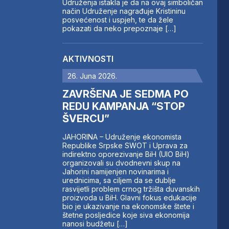
Udruženja istakla je da na ovaj simboličan
način Udruženje nagrađuje Kristininu
posvećenost i uspjeh, te da žele
pokazati da neko prepoznaje […]
AKTIVNOSTI
26. Juna 2026.
ZAVRŠENA JE SEDMA PO
REDU KAMPANJA “STOP
ŠVERCU”
JAHORINA – Udruženje ekonomista
Republike Srpske SWOT i Uprava za
indirektno oporezivanje BiH (UIO BiH)
organizovali su dvodnevni skup na
Jahorini namijenjen novinarima i
urednicima, sa ciljem da se dublje
rasvijetli problem crnog tržišta duvanskih
proizvoda u BiH. Glavni fokus edukacije
bio je ukazivanje na ekonomske štete i
štetne posljedice koje siva ekonomija
nanosi budžetu […]