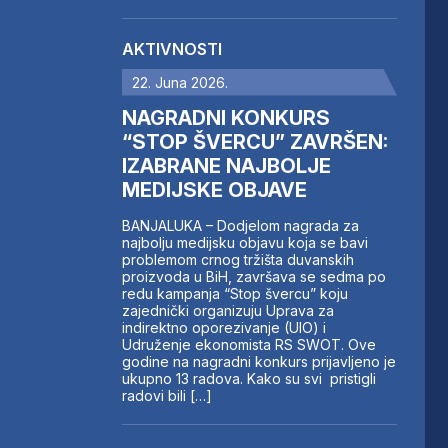
AKTIVNOSTI
22. Juna 2026.
NAGRADNI KONKURS
“STOP ŠVERCU” ZAVRŠEN:
IZABRANE NAJBOLJE
MEDIJSKE OBJAVE
BANJALUKA – Dodjelom nagrada za
najbolju medijsku objavu koja se bavi
problemom crnog tržišta duvanskih
proizvoda u BiH, završava se sedma po
redu kampanja “Stop švercu” koju
zajednički organizuju Uprava za
indirektno oporezivanje (UIO) i
Udruženje ekonomista RS SWOT. Ove
godine na nagradni konkurs prijavljeno je
ukupno 13 radova. Kako su svi pristigli
radovi bili […]