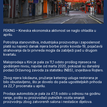
PEKING – Kineska ekonomska aktivnost se naglo ohladila u
aprilu.
Potrošnja stanovništva, industrijska proizvodnja i zaposlenost
platili su najveći danak mjera borbe protiv kovida-19, pojačavši
strahovanja da bi privreda mogla da zabilježi pad u drugom
kvartalu.
Maloprodaja u Kini je pala za 11,1 odsto prošlog mjeseca na
godišnjem nivou, najviše od marta 2020, pokazali su današnji
podaci Državnog zavoda za statistiku (NBS), izvještava Rojters.
Zbog mjera lokdauna, pružanje ketering usluga restorana je
bilo obustavljeno, što je dovelo do pada ugostiteljskih prihoda
za 22,7 procenata u aprilu.
Prodaja automobila je pala za 47,6 odsto u odnosu na godinu
ranije, pošto su proizvođači putničkih vozila smanjili
proizvodnju zbog zatvorenih salona i nestašice dijelova.