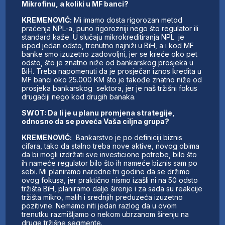
Mikrofinu, a koliki u MF banci?
KREMENOVIĆ:
Mi imamo dosta rigorozan metod
praćenja NPL-a, puno rigorozniji nego što regulator ili
standard kaže. U slučaju mikrokreditiranja NPL je
ispod jedan odsto, trenutno najniži u BiH, a i kod MF
banke smo izuzetno zadovoljni, jer se kreće oko pet
odsto, što je znatno niže od bankarskog prosjeka u
BiH. Treba napomenuti da je prosječan iznos kredita u
MF banci oko 25.000 KM što je takođe znatno niže od
prosjeka bankarskog sektora, jer je naš tržišni fokus
drugačiji nego kod drugih banaka.
SWOT: Da li je u planu promjena strategije,
odnosno da se poveća Vaša ciljna grupa?
KREMENOVIĆ:
Bankarstvo je po definiciji biznis
cifara, tako da stalno treba nove aktive, novog obima
da bi mogli izdržati sve investicione potrebe, bilo što
ih nameće regulator bilo što ih nameće biznis sam po
sebi. Mi planiramo naredne tri godine da se držimo
ovog fokusa, jer praktično nismo izašli ni na 50 odsto
tržišta BiH, planiramo dalje širenje i za sada su reakcije
tržišta mikro, malih i srednjih preduzeća izuzetno
pozitivne. Nemamo niti jedan razlog da u ovom
trenutku razmišljamo o nekom ubrzanom širenju na
druge tržišne segmente.