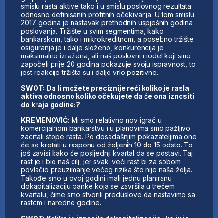
smislu rasta aktive tako i u smislu poslovnog rezultata
odnosno definisanih profitnih očekivanja. U tom smislu
2017. godina je nastavak prethodnih uspješnih godina
poslovanja. Tržište u svim segmentima, kako
bankarskom, tako i mikrokreditnom, a posebno tržište
osiguranja je i dalje složeno, konkurencija je
maksimalno izražena, ali naš poslovni model koji smo
započeli prije 20 godina pokazuje svoju ispravnost, to
jest reakcije tržišta su i dalje vrlo pozitivne.
SWOT: Da li možete preciznije reći koliko je rasla
aktiva odnosno koliko očekujete da će ona iznositi
do kraja godine:?
KREMENOVIĆ:
Mi smo relativno nov igrač u
komercijalnom bankarstvu i u planovima smo pažljivo
zacrtali stope rasta. Po dosadašnjim pokazateljima one
će se kretati u rasponu od željenih 10 do 15 odsto. To
još zavisi kako će posljednji kvartal da se postavi. Taj
rast je i bio naš cilj, jer svaki veći rast bi za sobom
povlačio preuzimanje većeg rizika što nije naša želja.
Takođe smo u ovoj godini imali jednu planiranu
dokapitalizaciju banke koja se završila u trećem
kvartalu, čime smo stvorili preduslove da nastavimo sa
rastom i naredne godine.