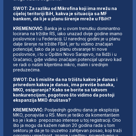
SWOT: Za razliku od Mikrofina koji ima mrežu na
cijeloj teritoriji BiH, kakva je situacija sa MF
bankom, da li je u planu širenje mreže u FBiH?
KREMENOVIĆ:
Banka je u ovom trenutku dominantno
locirana na tržište RS, iako unazad dvije godine imamo
poslovnice i u Federaciji. U narednoj godini je u planu
dalje širenje na tržište FBiH, jer tu vidimo značajan
potencijal, tako da je u planu otvaranje tri nove
poslovnice, i to u Opštini Novo Sarajevo, na Ilidži i u
Gračanici, gdje vidimo značajan potencijal upravo kad
se radi o našim klijentima mikro, malim i srednjim
preduzećima.
SWOT: Da li mislite da na tržištu kakvo je danas i
privredom kakva je danas, ima previše banaka,
MKO, osiguranja? Kako se borite sa takvom
konkurencijom, pogotovo što vidimo da postoji
ekspanzija MKO društava?
KREMENOVIĆ:
Posljednjih godinu dana je eksplozija
MKO, ponajviše u RS. Meni je teško da komentarišem
ko je i kako prepoznao interese u toj registraciji. Ono
što ja mogu da kažem nakon 20 godina rada u tom
sektoru je da je to izuzetno zahtjevan posao, koji traži
ogromnu umješnost, znanje i vještinu, prvenstveno u