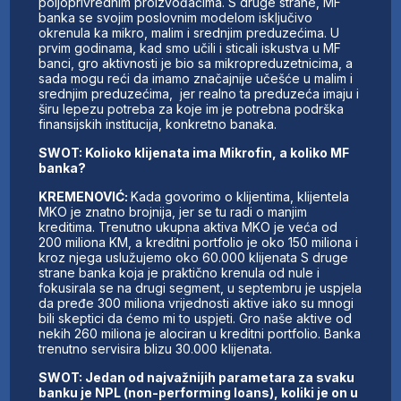
poljoprivrednim proizvođačima. S druge strane, MF
banka se svojim poslovnim modelom isključivo
okrenula ka mikro, malim i srednjim preduzećima. U
prvim godinama, kad smo učili i sticali iskustva u MF
banci, gro aktivnosti je bio sa mikropreduzetnicima, a
sada mogu reći da imamo značajnije učešće u malim i
srednjim preduzećima, jer realno ta preduzeća imaju i
širu lepezu potreba za koje im je potrebna podrška
finansijskih institucija, konkretno banaka.
SWOT: Kolioko klijenata ima Mikrofin, a koliko MF
banka?
KREMENOVIĆ:
Kada govorimo o klijentima, klijentela
MKO je znatno brojnija, jer se tu radi o manjim
kreditima. Trenutno ukupna aktiva MKO je veća od
200 miliona KM, a kreditni portfolio je oko 150 miliona i
kroz njega uslužujemo oko 60.000 klijenata S druge
strane banka koja je praktično krenula od nule i
fokusirala se na drugi segment, u septembru je uspjela
da pređe 300 miliona vrijednosti aktive iako su mnogi
bili skeptici da ćemo mi to uspjeti. Gro naše aktive od
nekih 260 miliona je alociran u kreditni portfolio. Banka
trenutno servisira blizu 30.000 klijenata.
SWOT: Jedan od najvažnijih parametara za svaku
banku je NPL (non-performing loans), koliki je on u