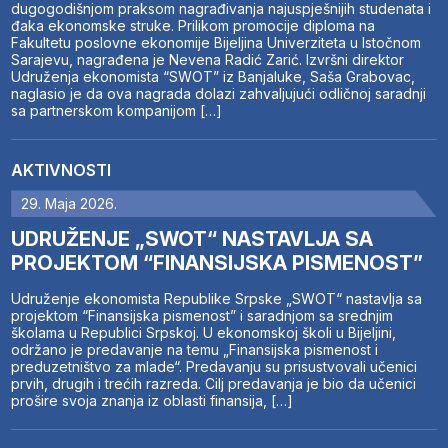
dugogodišnjom praksom nagrađivanja najuspješnijih studenata i
đaka ekonomske struke. Prilikom promocije diploma na
Fakultetu poslovne ekonomije Bijeljina Univerziteta u Istočnom
Sarajevu, nagrađena je Nevena Radić Zarić. Izvršni direktor
Udruženja ekonomista “SWOT” iz Banjaluke, Saša Grabovac,
naglasio je da ova nagrada dolazi zahvaljujući odličnoj saradnji
sa partnerskom kompanijom […]
AKTIVNOSTI
29. Maja 2026.
UDRUŽENJE „SWOT“ NASTAVLJA SA
PROJEKTOM “FINANSIJSKA PISMENOST”
Udruženje ekonomista Republike Srpske „SWOT“ nastavlja sa
projektom “Finansijska pismenost” i saradnjom sa srednjim
školama u Republici Srpskoj. U ekonomskoj školi u Bijeljini,
održano je predavanje na temu „Finansijska pismenost i
preduzetništvo za mlade“. Predavanju su prisustvovali učenici
prvih, drugih i trećih razreda. Cilj predavanja je bio da učenici
prošire svoja znanja iz oblasti finansija, […]