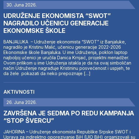
30. Juna 2026.
UDRUŽENJE EKONOMISTA “SWOT”
NAGRADILO UČENICU GENERACIJE
EKONOMSKE ŠKOLE
BANJALUKA – Udruženje ekonomista “SWOT” iz Banjaluke,
nagradilo je Kristinu Malić, učenicu generacije 2022-2026
Ekonomske škole Banjaluka. U ime Udruženja, poklon laptop
najboljoj učenici je uručila Danica Krnjaić, projektni menadžer.
Ovom prilikom u ime Udruženja istakla je da na ovaj simboličan
način Udruženje nagrađuje Kristininu posvećenost i uspjeh, te
da žele pokazati da neko prepoznaje […]
AKTIVNOSTI
26. Juna 2026.
ZAVRŠENA JE SEDMA PO REDU KAMPANJA
“STOP ŠVERCU”
JAHORINA – Udruženje ekonomista Republike Srpske SWOT i
Uprava za indirektno oporezivanje BiH (UIO BiH) organizovali su