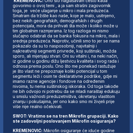
KREMENOVIĆ:
Ono što naglašavam često kada
govorimo o ovoj temi , a ja sam strašni zagovornik
toga, je veće ulaganje u mikro i mala preduzeća.
Smatram da tržište kao naše, koje je malo, usitnjeno,
bez nekih geografskih, demografskih i drugih
potencijala, mora da prihvati šta može i koliko može u
tim globalnim razmjerama. Iz tog razloga mi nismo
slučajno odabrali da se banka fokusira na mikro, mala i
srednja preduzeća. Naprotiv, učinili smo to jer se nama
pokazalo da su to nasposobniji, najvitalniji i
najkreativniji segmenti privrede, koji suštinski, možda
sporo, ali mijenjaju stvari. Oni su vitalni i, na neki način,
iz godine u godinu dižu ljestvicu kvaliteta i svog rada i
odnosa prema poslu. Ono što me ponekad rastužuje
je što vlast ne prepoznaje koliki potencijal u tom
segmentu leži i osim te deklarativne podrške, gdje mi
imamo razne agencije i fondove na određenim
nivoima, tu nema suštinskog iskoraka. Od toga takođe
ne bih odvojio ni potrebu da se mladi naraštaji edukuju
u smislu važnosti preduzetništva, okretanju vlastitom
znanju i pokušajima, jer ono kako smo mi živjeli prije
više nije realno očekivati.
SWOT: Vratimo se na tren Mikrofin grupaciji. Kako
ste zadovoljni poslovanjem Mikrofin osiguranja?
KREMENOVIĆ:
Mikrofin osiguranje će iduće godine