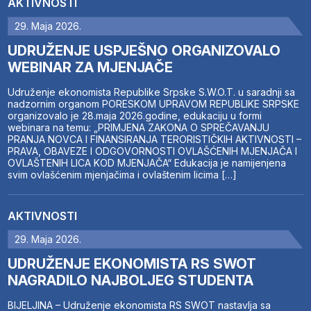
AKTIVNOSTI
29. Maja 2026.
UDRUŽENJE USPJEŠNO ORGANIZOVALO
WEBINAR ZA MJENJAČE
Udruženje ekonomista Republike Srpske S.W.O.T. u saradnji sa
nadzornim organom PORESKOM UPRAVOM REPUBLIKE SRPSKE
organizovalo je 28.maja 2026.godine, edukaciju u formi
webinara na temu: „PRIMJENA ZAKONA O SPREČAVANJU
PRANJA NOVCA I FINANSIRANJA TERORISTIČKIH AKTIVNOSTI –
PRAVA, OBAVEZE I ODGOVORNOSTI OVLAŠĆENIH MJENJAČA I
OVLAŠTENIH LICA KOD MJENJAČA“ Edukacija je namijenjena
svim ovlašćenim mjenjačima i ovlaštenim licima […]
AKTIVNOSTI
29. Maja 2026.
UDRUŽENJE EKONOMISTA RS SWOT
NAGRADILO NAJBOLJEG STUDENTA
BIJELJINA – Udruženje ekonomista RS SWOT nastavlja sa