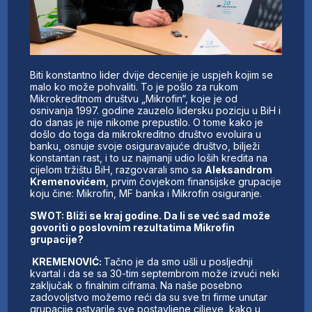
Biti konstantno lider dvije decenije je uspjeh kojim se
malo ko može pohvaliti. To je pošlo za rukom
Mikrokreditnom društvu „Mikrofin“, koje je od
osnivanja 1997. godine zauzelo lidersku pozicju u BiH i
do danas je nije nikome prepustilo. O tome kako je
došlo do toga da mikrokreditno društvo evoluira u
banku, osnuje svoje osiguravajuće društvo, bilježi
konstantan rast, i to uz najmanji udio loših kredita na
cijelom tržištu BiH, razgovarali smo sa
Aleksandrom
Kremenovićem
, prvim čovjekom finansijske grupacije
koju čine: Mikrofin, MF banka i Mikrofin osiguranje.
SWOT: Bliži se kraj godine. Da li se već sad može
govoriti o poslovnim rezultatima Mikrofin
grupacije?
KREMENOVIĆ:
Tačno je da smo ušli u posljednji
kvartal i da se sa 30-tim septembrom može izvući neki
zaključak o finalnim ciframa. Na naše posebno
zadovoljstvo možemo reći da su sve tri firme unutar
grupacije ostvarile sve postavljene ciljeve, kako u