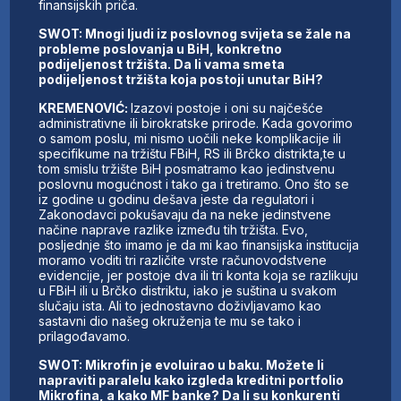
finansijskih priča.
SWOT: Mnogi ljudi iz poslovnog svijeta se žale na
probleme poslovanja u BiH, konkretno
podijeljenost tržišta. Da li vama smeta
podijeljenost tržišta koja postoji unutar BiH?
KREMENOVIĆ:
Izazovi postoje i oni su najčešće
administrativne ili birokratske prirode. Kada govorimo
o samom poslu, mi nismo uočili neke komplikacije ili
specifikume na tržištu FBiH, RS ili Brčko distrikta,te u
tom smislu tržište BiH posmatramo kao jedinstvenu
poslovnu mogućnost i tako ga i tretiramo. Ono što se
iz godine u godinu dešava jeste da regulatori i
Zakonodavci pokušavaju da na neke jedinstvene
načine naprave razlike između tih tržišta. Evo,
posljednje što imamo je da mi kao finansijska institucija
moramo voditi tri različite vrste računovodstvene
evidencije, jer postoje dva ili tri konta koja se razlikuju
u FBiH ili u Brčko distriktu, iako je suština u svakom
slučaju ista. Ali to jednostavno doživljavamo kao
sastavni dio našeg okruženja te mu se tako i
prilagođavamo.
SWOT: Mikrofin je evoluirao u baku. Možete li
napraviti paralelu kako izgleda kreditni portfolio
Mikrofina, a kako MF banke? Da li su konkurenti