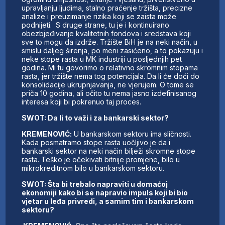
upravljanju ljudima, stalno praćenje tržišta, precizne
analize i preuzimanje rizika koji se zaista može
podnijeti. S druge strane, tu je i kontinuirano
obezbjeđivanje kvalitetnih fondova i sredstava koji
sve to mogu da izdrže. Tržište BiH je na neki način, u
smislu daljeg širenja, po meni zasićeno, a to pokazuju i
neke stope rasta u MK industriji u posljednjih pet
godina. Mi tu govorimo o relativno skromnim stopama
rasta, jer tržište nema tog potencijala. Da li će doći do
konsolidacije ukrupnjavanja, ne vjerujem. O tome se
priča 10 godina, ali očito tu nema jasno izdefinisanog
interesa koji bi pokrenuo taj proces.
SWOT: Da li to važi i za bankarski sektor?
KREMENOVIĆ:
U bankarskom sektoru ima sličnosti.
Kada posmatramo stope rasta uočljivo je da i
bankarski sektor na neki način bilježi skromne stope
rasta. Teško je očekivati bitnije promjene, bilo u
mikrokreditnom bilo u bankarskom sektoru.
SWOT: Šta bi trebalo napraviti u domaćoj
ekonomiji kako bi se napravio impuls koji bi bio
vjetar u leđa privredi, a samim tim i bankarskom
sektoru?