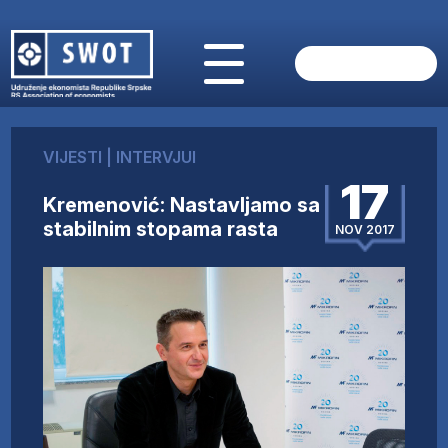
POČETNA
O NAMA
VIJESTI
|
INTERVJUI
VIJESTI
17
AKTUELNO
Kremenović: Nastavljamo sa
ANALIZE
stabilnim stopama rasta
NOV 2017
KOMPANIJE
FINANSIJE
IZ STRANIH MEDIJA
AKTIVNOSTI
SWOT INTERVJU
UČLANI SE
KONTAKT