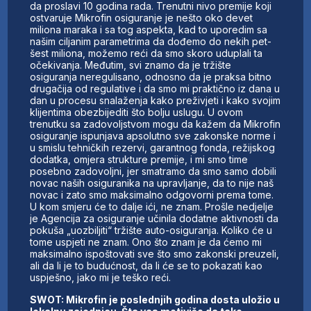
da proslavi 10 godina rada. Trenutni nivo premije koji
ostvaruje Mikrofin osiguranje je nešto oko devet
miliona maraka i sa tog aspekta, kad to uporedim sa
našim ciljanim parametrima da dođemo do nekih pet-
šest miliona, možemo reći da smo skoro uduplali ta
očekivanja. Međutim, svi znamo da je tržište
osiguranja neregulisano, odnosno da je praksa bitno
drugačija od regulative i da smo mi praktično iz dana u
dan u procesu snalaženja kako preživjeti i kako svojim
klijentima obezbijediti što bolju uslugu. U ovom
trenutku sa zadovoljstvom mogu da kažem da Mikrofin
osiguranje ispunjava apsolutno sve zakonske norme i
u smislu tehničkih rezervi, garantnog fonda, režijskog
dodatka, omjera strukture premije, i mi smo time
posebno zadovoljni, jer smatramo da smo samo dobili
novac naših osiguranika na upravljanje, da to nije naš
novac i zato smo maksimalno odgovorni prema tome.
U kom smjeru će to dalje ići, ne znam. Prošle nedjelje
je Agencija za osiguranje učinila dodatne aktivnosti da
pokuša „uozbiljiti“ tržište auto-osiguranja. Koliko će u
tome uspjeti ne znam. Ono što znam je da ćemo mi
maksimalno ispoštovati sve što smo zakonski preuzeli,
ali da li je to budućnost, da li će se to pokazati kao
uspješno, jako mi je teško reći.
SWOT: Mikrofin je poslednjih godina dosta uložio u