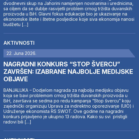
dvodnevni skup na Jahorini namijenjen novinarima i urednicima,
sa ciljem da se dublje rasvijetli problem crnog tržišta duvanskih
proizvoda u BiH. Glavni fokus edukacije bio je ukazivanje na
ekonomske štete i štetne posljedice koje siva ekonomija nanosi
budžetu […]
AKTIVNOSTI
22. Juna 2026.
NAGRADNI KONKURS “STOP ŠVERCU”
ZAVRŠEN: IZABRANE NAJBOLJE MEDIJSKE
OBJAVE
BANJALUKA – Dodjelom nagrada za najbolju medijsku objavu
koja se bavi problemom crnog tržišta duvanskih proizvoda u
BiH, završava se sedma po redu kampanja “Stop švercu” koju
zajednički organizuju Uprava za indirektno oporezivanje (UIO) i
Udruženje ekonomista RS SWOT. Ove godine na nagradni
konkurs prijavljeno je ukupno 13 radova. Kako su svi pristigli
radovi bili […]