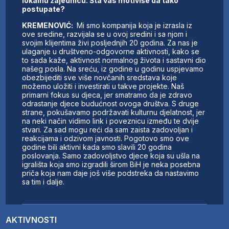
lokalnu zajednicu. Šta vas motiviše da tako
postupate?
KREMENOVIĆ:
Mi smo kompanija koja je izrasla iz
ove sredine, razvijala se u ovoj sredini i sa njom i
svojim klijentima živi posljednjih 20 godina. Za nas je
ulaganje u društveno-odgovorne aktivnosti, kako se
to sada kaže, aktivnost normalnog života i sastavni dio
našeg posla. Na sreću, iz godine u godinu uspjevamo
obezbijediti sve više novčanih sredstava koje
možemo uložiti i investirati u takve projekte. Naš
primarni fokus su djeca, jer smatramo da je zdravo
odrastanje djece budućnost ovoga društva. S druge
strane, pokušavamo podržavati kulturnu djelatnost, jer
na neki način vidimo link i poveznicu između te dvije
stvari. Za sad mogu reći da sam zaista zadovoljan i
reakcijama i odzivom javnosti. Pogotovo smo ove
godine bili aktivni kada smo slavili 20 godina
poslovanja. Samo zadovoljstvo djece koja su ušla na
igrališta koja smo izgradili širom BiH je neka posebna
priča koja nam daje još više podstreka da nastavimo
sa tim i dalje.
AKTIVNOSTI