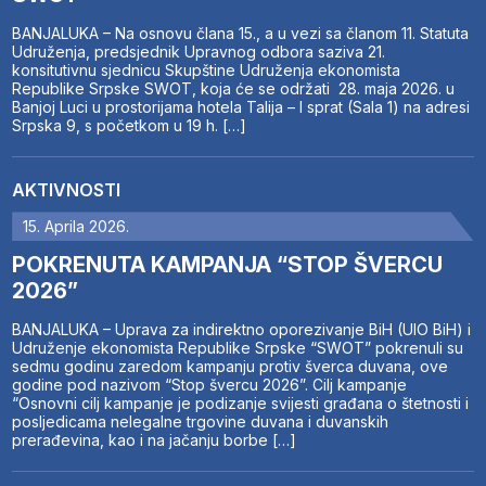
BANJALUKA – Na osnovu člana 15., a u vezi sa članom 11. Statuta
Udruženja, predsjednik Upravnog odbora saziva 21.
konsitutivnu sjednicu Skupštine Udruženja ekonomista
Republike Srpske SWOT, koja će se održati 28. maja 2026. u
Banjoj Luci u prostorijama hotela Talija – I sprat (Sala 1) na adresi
Srpska 9, s početkom u 19 h. […]
AKTIVNOSTI
15. Aprila 2026.
POKRENUTA KAMPANJA “STOP ŠVERCU
2026”
BANJALUKA – Uprava za indirektno oporezivanje BiH (UIO BiH) i
Udruženje ekonomista Republike Srpske “SWOT” pokrenuli su
sedmu godinu zaredom kampanju protiv šverca duvana, ove
godine pod nazivom “Stop švercu 2026”. Cilj kampanje
“Osnovni cilj kampanje je podizanje svijesti građana o štetnosti i
posljedicama nelegalne trgovine duvana i duvanskih
prerađevina, kao i na jačanju borbe […]