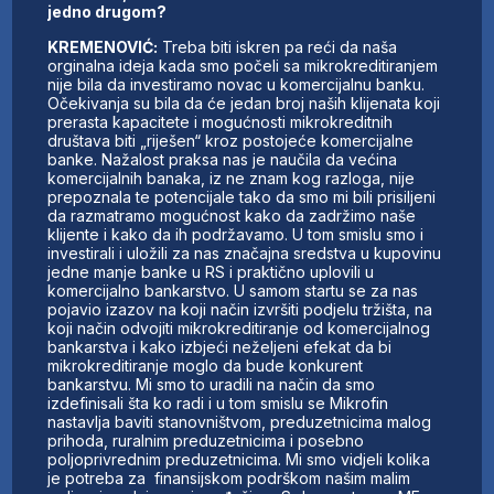
jedno drugom?
KREMENOVIĆ:
Treba biti iskren pa reći da naša
orginalna ideja kada smo počeli sa mikrokreditiranjem
nije bila da investiramo novac u komercijalnu banku.
Očekivanja su bila da će jedan broj naših klijenata koji
prerasta kapacitete i mogućnosti mikrokreditnih
društava biti „riješen“ kroz postojeće komercijalne
banke. Nažalost praksa nas je naučila da većina
komercijalnih banaka, iz ne znam kog razloga, nije
prepoznala te potencijale tako da smo mi bili prisiljeni
da razmatramo mogućnost kako da zadržimo naše
klijente i kako da ih podržavamo. U tom smislu smo i
investirali i uložili za nas značajna sredstva u kupovinu
jedne manje banke u RS i praktično uplovili u
komercijalno bankarstvo. U samom startu se za nas
pojavio izazov na koji način izvršiti podjelu tržišta, na
koji način odvojiti mikrokreditiranje od komercijalnog
bankarstva i kako izbjeći neželjeni efekat da bi
mikrokreditiranje moglo da bude konkurent
bankarstvu. Mi smo to uradili na način da smo
izdefinisali šta ko radi i u tom smislu se Mikrofin
nastavlja baviti stanovništvom, preduzetnicima malog
prihoda, ruralnim preduzetnicima i posebno
poljoprivrednim preduzetnicima. Mi smo vidjeli kolika
je potreba za finansijskom podrškom našim malim