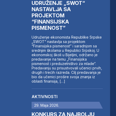
UDRUŽENJE „SWOT“
NASTAVLJA SA
PROJEKTOM
“FINANSIJSKA
PISMENOST”
Udruženje ekonomista Republike Srpske
„SWOT“ nastavlja sa projektom
“Finansijska pismenost” i saradnjom sa
srednjim školama u Republici Srpskoj. U
ekonomskoj školi u Bijeljini, održano je
predavanje na temu „Finansijska
pismenost i preduzetništvo za mlade“.
Predavanju su prisustvovali učenici prvih,
drugih i trećih razreda. Cilj predavanja je
bio da učenici prošire svoja znanja iz
oblasti finansija, […]
AKTIVNOSTI
29. Maja 2026.
KONKURS ZA NAJBOLJU