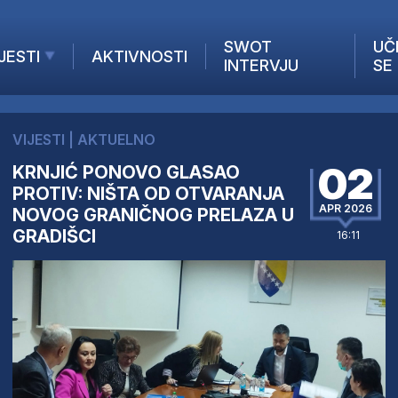
SWOT
UČ
JESTI
AKTIVNOSTI
INTERVJU
SE
AKTUELNO
ANALIZE
VIJESTI
|
AKTUELNO
KOMPANIJE
02
KRNJIĆ PONOVO GLASAO
INANSIJE
PROTIV: NIŠTA OD OTVARANJA
Z STRANIH MEDIJA
APR 2026
NOVOG GRANIČNOG PRELAZA U
GRADIŠCI
16:11