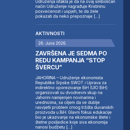
Udruženja istakla je da na ovaj simboličan
način Udruženje nagrađuje Kristininu
posvećenost i uspjeh, te da žele
pokazati da neko prepoznaje […]
AKTIVNOSTI
26. Juna 2026.
ZAVRŠENA JE SEDMA PO
REDU KAMPANJA “STOP
ŠVERCU”
JAHORINA – Udruženje ekonomista
Republike Srpske SWOT i Uprava za
indirektno oporezivanje BiH (UIO BiH)
organizovali su dvodnevni skup na
Jahorini namijenjen novinarima i
urednicima, sa ciljem da se dublje
rasvijetli problem crnog tržišta duvanskih
proizvoda u BiH. Glavni fokus edukacije
bio je ukazivanje na ekonomske štete i
štetne posljedice koje siva ekonomija
nanosi budžetu […]