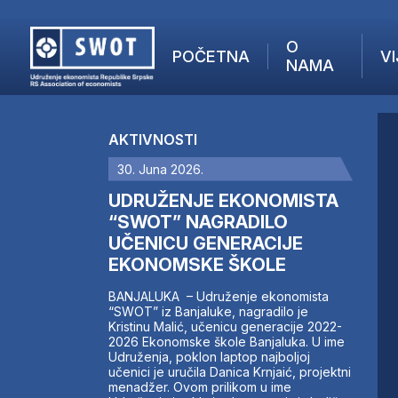
O
POČETNA
VI
NAMA
POČETNA
O NAMA
AKTIVNOSTI
VIJESTI
30. Juna 2026.
AKTUELNO
F
ANALIZE
UDRUŽENJE EKONOMISTA
I
KOMPANIJE
“SWOT” NAGRADILO
UČENICU GENERACIJE
FINANSIJE
EKONOMSKE ŠKOLE
IZ STRANIH MEDIJA
AKTIVNOSTI
BANJALUKA – Udruženje ekonomista
“SWOT” iz Banjaluke, nagradilo je
SWOT INTERVJU
Kristinu Malić, učenicu generacije 2022-
UČLANI SE
2026 Ekonomske škole Banjaluka. U ime
Udruženja, poklon laptop najboljoj
KONTAKT
učenici je uručila Danica Krnjaić, projektni
menadžer. Ovom prilikom u ime