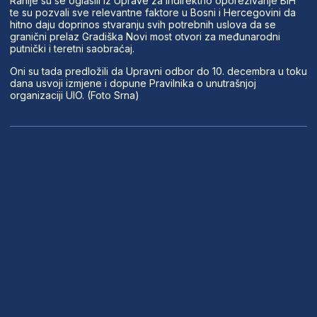
Ranije su se oglasili iz Uprave za indirektno oporezivanje BiH
te su pozvali sve relevantne faktore u Bosni i Hercegovini da
hitno daju doprinos stvaranju svih potrebnih uslova da se
granični prelaz Gradiška Novi most otvori za međunarodni
putnički i teretni saobraćaj.
Oni su tada predložili da Upravni odbor do 10. decembra u toku
dana usvoji izmjene i dopune Pravilnika o unutrašnjoj
organizaciji UIO. (Foto Srna)