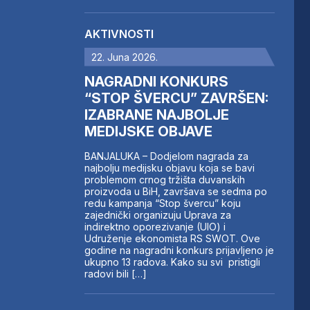
AKTIVNOSTI
22. Juna 2026.
NAGRADNI KONKURS
“STOP ŠVERCU” ZAVRŠEN:
IZABRANE NAJBOLJE
MEDIJSKE OBJAVE
BANJALUKA – Dodjelom nagrada za
najbolju medijsku objavu koja se bavi
problemom crnog tržišta duvanskih
proizvoda u BiH, završava se sedma po
redu kampanja “Stop švercu” koju
zajednički organizuju Uprava za
indirektno oporezivanje (UIO) i
Udruženje ekonomista RS SWOT. Ove
godine na nagradni konkurs prijavljeno je
ukupno 13 radova. Kako su svi pristigli
radovi bili […]