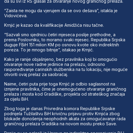
da su svi iz RS glasali za otvaranje novog graničnog prelaza.
“Zaista ne mogu da vjerujem da se ovo dešava”, istakla je
Vidovićeva.
Krnjić je kazao da kvalifikacije Amidžića nisu tačne.
“Sazvali smo sjednicu četiri mjeseca poslije prethodne, a
prema Poslovniku, to moramo svaki mjesec. Republika Srpska
duguje FBiH 151 milion KM po osnovu kvote oko indirektnih
poreza. To je mnogo bitnije”, istakao je Krnjić.
Kako je ranije objašnjeno, bez pravilnika koji bi omogućio
otvaranje nove radne jedinice na prelazu, odnosno
raspoređivanje carinskih službenika na tu lokaciju, nije moguće
otvoriti ovaj prelaz za saobraćaj.
Naime, četiri puta prije toga Krnjić je odbio saglasnost na
izmjene pravilnika, čime je onemogućeno otvaranje graničnog
prelaza i mosta kod Gradiške, projekta od strateškog značaja
za cijelu BiH.
Zbog toga je danas Privredna komora Republike Srpske
podnijela Tužilaštvu BiH krivičnu prijavu protiv Krnjića zbog
blokade donošenja neophodnih akata za omogućavanje rada
graničnog prelaza Gradiška na novom mostu preko Save.