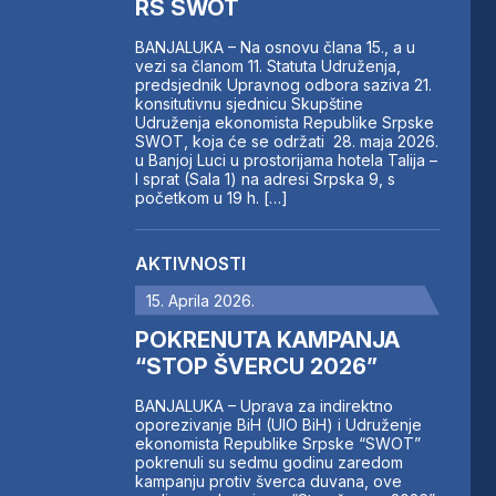
RS SWOT
BANJALUKA – Na osnovu člana 15., a u
vezi sa članom 11. Statuta Udruženja,
predsjednik Upravnog odbora saziva 21.
konsitutivnu sjednicu Skupštine
Udruženja ekonomista Republike Srpske
SWOT, koja će se održati 28. maja 2026.
u Banjoj Luci u prostorijama hotela Talija –
I sprat (Sala 1) na adresi Srpska 9, s
početkom u 19 h. […]
AKTIVNOSTI
15. Aprila 2026.
POKRENUTA KAMPANJA
“STOP ŠVERCU 2026”
BANJALUKA – Uprava za indirektno
oporezivanje BiH (UIO BiH) i Udruženje
ekonomista Republike Srpske “SWOT”
pokrenuli su sedmu godinu zaredom
kampanju protiv šverca duvana, ove