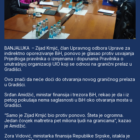
BANJALUKA – Zijad Krnjić, član Upravnog odbora Uprave za
indirektno oporezivanje BiH, ponovo je glasao protiv usvajanja
Prijedloga pravilnika o izmjenama i dopunama Pravilnika o
unutrašnjoj organizaciji UIO koji se odnosi na granični prelaz u
Gradišci.
Ovo znači da neće doći do otvaranja novog graničnog prelaza
u Gradišci.
Srđan Amidžić, ministar finansija i trezora BiH, rekao je da i iz
petog pokušaja nema saglasnosti u BiH oko otvaranja mosta u
Gradišci.
“Samo je Zijad Krnjić bio protiv ponovo. Šteta je ogromna.
Jedan čovjek maltretira pet miliona ljudi na granicama”, kazao
je Amidžić.
Zora Vidović, ministarka finansija Republike Srpske, istakla je