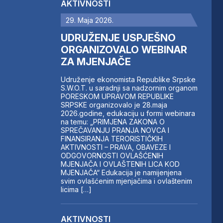
AKTIVNOSTI
29. Maja 2026.
UDRUŽENJE USPJEŠNO
ORGANIZOVALO WEBINAR
ZA MJENJAČE
Udruženje ekonomista Republike Srpske
S.W.O.T. u saradnji sa nadzornim organom
PORESKOM UPRAVOM REPUBLIKE
SRPSKE organizovalo je 28.maja
2026.godine, edukaciju u formi webinara
na temu: „PRIMJENA ZAKONA O
SPREČAVANJU PRANJA NOVCA I
FINANSIRANJA TERORISTIČKIH
AKTIVNOSTI – PRAVA, OBAVEZE I
ODGOVORNOSTI OVLAŠĆENIH
MJENJAČA I OVLAŠTENIH LICA KOD
MJENJAČA“ Edukacija je namijenjena
svim ovlašćenim mjenjačima i ovlaštenim
licima […]
AKTIVNOSTI