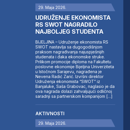
29. Maja 2026.
UDRUŽENJE EKONOMISTA
RS SWOT NAGRADILO
NAJBOLJEG STUDENTA
BIJELJINA – Udruženje ekonomista RS
SWOT nastavlja sa dugogodišnjom
praksom nagrađivanja najuspješnijih
studenata i đaka ekonomske struke.
Prilikom promocije diploma na Fakultetu
poslovne ekonomije Bijeljina Univerziteta
u Istočnom Sarajevu, nagrađena je
Nevena Radić Zarić. Izvršni direktor
Udruženja ekonomista “SWOT” iz
Banjaluke, Saša Grabovac, naglasio je da
ova nagrada dolazi zahvaljujući odličnoj
saradnji sa partnerskom kompanijom […]
AKTIVNOSTI
29. Maja 2026.