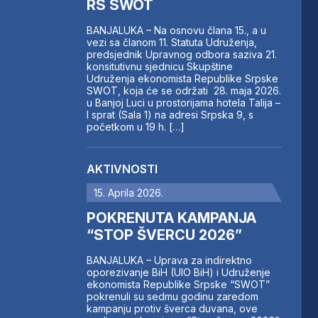
RS SWOT
BANJALUKA – Na osnovu člana 15., a u
vezi sa članom 11. Statuta Udruženja,
predsjednik Upravnog odbora saziva 21.
konsitutivnu sjednicu Skupštine
Udruženja ekonomista Republike Srpske
SWOT, koja će se održati 28. maja 2026.
u Banjoj Luci u prostorijama hotela Talija –
I sprat (Sala 1) na adresi Srpska 9, s
početkom u 19 h. […]
AKTIVNOSTI
15. Aprila 2026.
POKRENUTA KAMPANJA
“STOP ŠVERCU 2026”
BANJALUKA – Uprava za indirektno
oporezivanje BiH (UIO BiH) i Udruženje
ekonomista Republike Srpske “SWOT”
pokrenuli su sedmu godinu zaredom
kampanju protiv šverca duvana, ove