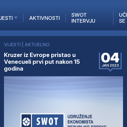
SWOT
UČ
JESTI
AKTIVNOSTI
INTERVJU
SE
AKTUELNO
ANALIZE
VIJESTI
|
AKTUELNO
KOMPANIJE
04
Kruzer iz Evrope pristao u
INANSIJE
Venecueli prvi put nakon 15
Z STRANIH MEDIJA
JAN 2023
godina