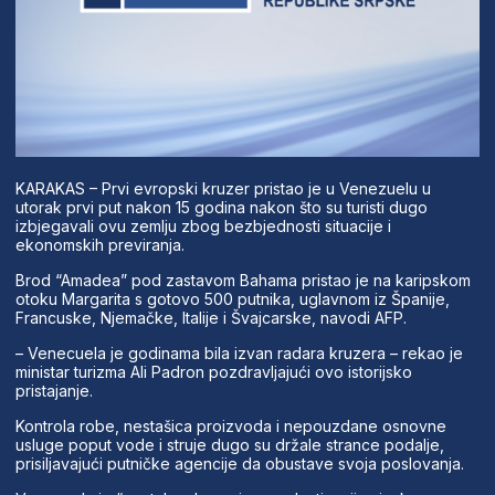
KARAKAS – Prvi evropski kruzer pristao je u Venezuelu u
utorak prvi put nakon 15 godina nakon što su turisti dugo
izbjegavali ovu zemlju zbog bezbjednosti situacije i
ekonomskih previranja.
Brod “Amadea” pod zastavom Bahama pristao je na karipskom
otoku Margarita s gotovo 500 putnika, uglavnom iz Španije,
Francuske, Njemačke, Italije i Švajcarske, navodi AFP.
– Venecuela je godinama bila izvan radara kruzera – rekao je
ministar turizma Ali Padron pozdravljajući ovo istorijsko
pristajanje.
Kontrola robe, nestašica proizvoda i nepouzdane osnovne
usluge poput vode i struje dugo su držale strance podalje,
prisiljavajući putničke agencije da obustave svoja poslovanja.