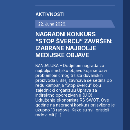
AKTIVNOSTI
22. Juna 2026.
NAGRADNI KONKURS
“STOP ŠVERCU” ZAVRŠEN:
IZABRANE NAJBOLJE
MEDIJSKE OBJAVE
BANJALUKA – Dodjelom nagrada za
najbolju medijsku objavu koja se bavi
problemom crnog tržišta duvanskih
proizvoda u BiH, završava se sedma po
redu kampanja “Stop švercu” koju
zajednički organizuju Uprava za
indirektno oporezivanje (UIO) i
Udruženje ekonomista RS SWOT. Ove
godine na nagradni konkurs prijavljeno je
ukupno 13 radova. Kako su svi pristigli
radovi bili […]