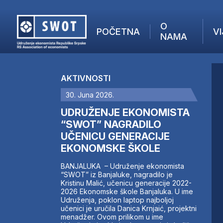
O
POČETNA
VI
NAMA
POČETNA
O NAMA
AKTIVNOSTI
VIJESTI
30. Juna 2026.
AKTUELNO
F
ANALIZE
UDRUŽENJE EKONOMISTA
I
KOMPANIJE
“SWOT” NAGRADILO
UČENICU GENERACIJE
FINANSIJE
EKONOMSKE ŠKOLE
IZ STRANIH MEDIJA
AKTIVNOSTI
BANJALUKA – Udruženje ekonomista
“SWOT” iz Banjaluke, nagradilo je
SWOT INTERVJU
Kristinu Malić, učenicu generacije 2022-
UČLANI SE
2026 Ekonomske škole Banjaluka. U ime
Udruženja, poklon laptop najboljoj
KONTAKT
učenici je uručila Danica Krnjaić, projektni
menadžer. Ovom prilikom u ime