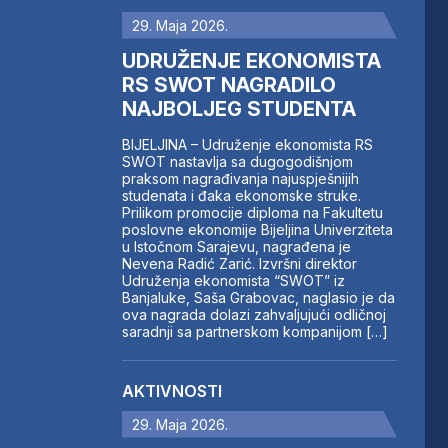
29. Maja 2026.
UDRUŽENJE EKONOMISTA
RS SWOT NAGRADILO
NAJBOLJEG STUDENTA
BIJELJINA – Udruženje ekonomista RS
SWOT nastavlja sa dugogodišnjom
praksom nagrađivanja najuspješnijih
studenata i đaka ekonomske struke.
Prilikom promocije diploma na Fakultetu
poslovne ekonomije Bijeljina Univerziteta
u Istočnom Sarajevu, nagrađena je
Nevena Radić Zarić. Izvršni direktor
Udruženja ekonomista “SWOT” iz
Banjaluke, Saša Grabovac, naglasio je da
ova nagrada dolazi zahvaljujući odličnoj
saradnji sa partnerskom kompanijom […]
AKTIVNOSTI
29. Maja 2026.