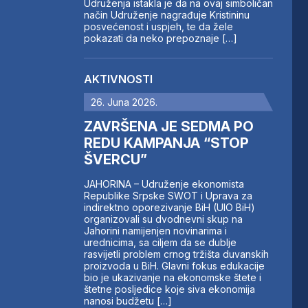
Udruženja istakla je da na ovaj simboličan
način Udruženje nagrađuje Kristininu
posvećenost i uspjeh, te da žele
pokazati da neko prepoznaje […]
AKTIVNOSTI
26. Juna 2026.
ZAVRŠENA JE SEDMA PO
REDU KAMPANJA “STOP
ŠVERCU”
JAHORINA – Udruženje ekonomista
Republike Srpske SWOT i Uprava za
indirektno oporezivanje BiH (UIO BiH)
organizovali su dvodnevni skup na
Jahorini namijenjen novinarima i
urednicima, sa ciljem da se dublje
rasvijetli problem crnog tržišta duvanskih
proizvoda u BiH. Glavni fokus edukacije
bio je ukazivanje na ekonomske štete i
štetne posljedice koje siva ekonomija
nanosi budžetu […]