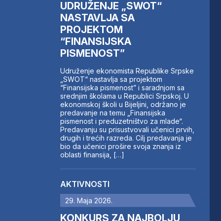
UDRUŽENJE „SWOT“
NASTAVLJA SA
PROJEKTOM
“FINANSIJSKA
PISMENOST”
Udruženje ekonomista Republike Srpske
„SWOT“ nastavlja sa projektom
“Finansijska pismenost” i saradnjom sa
srednjim školama u Republici Srpskoj. U
ekonomskoj školi u Bijeljini, održano je
predavanje na temu „Finansijska
pismenost i preduzetništvo za mlade“.
Predavanju su prisustvovali učenici prvih,
drugih i trećih razreda. Cilj predavanja je
bio da učenici prošire svoja znanja iz
oblasti finansija, […]
AKTIVNOSTI
29. Maja 2026.
KONKURS ZA NAJBOLJU