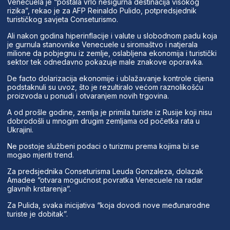
Venecuela je “postala vrlo nesigurna destinacija visokog
rizika”, rekao je za AFP Reinaldo Pulido, potpredsjednik
turističkog savjeta Conseturismo.
Ali nakon godina hiperinflacije i valute u slobodnom padu koja
je gurnula stanovnike Venecuele u siromaštvo i natjerala
milione da pobjegnu iz zemlje, oslabljena ekonomija i turistički
sektor tek odnedavno pokazuje male znakove oporavka.
De facto dolarizacija ekonomije i ublažavanje kontrole cijena
podstaknuli su uvoz, što je rezultiralo većom raznolikošću
proizvoda u ponudi i otvaranjem novih trgovina.
A od prošle godine, zemlja je primila turiste iz Rusije koji nisu
dobrodošli u mnogim drugim zemljama od početka rata u
Ukrajini.
Ne postoje službeni podaci o turizmu prema kojima bi se
mogao mjeriti trend.
Za predsjednika Conseturisma Leuda Gonzaleza, dolazak
Amadee “otvara mogućnost povratka Venecuele na radar
glavnih krstarenja”.
Za Pulida, svaka inicijativa “koja dovodi nove međunarodne
turiste je dobitak”.