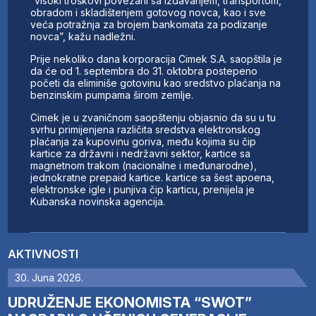
“visoki troškovi povezani sa izdavanjem, transportom,
obradom i skladištenjem gotovog novca, kao i sve
veća potražnja za brojem bankomata za podizanje
novca”, kažu nadležni.
Prije nekoliko dana korporacija Cimek S.A. saopštila je
da će od 1. septembra do 31. oktobra postepeno
početi da eliminiše gotovinu kao sredstvo plaćanja na
benzinskim pumpama širom zemlje.
Cimek je u zvaničnom saopštenju objasnio da su u tu
svrhu primijenjena različita sredstva elektronskog
plaćanja za kupovinu goriva, među kojima su čip
kartice za državni i nedržavni sektor, kartice sa
magnetnom trakom (nacionalne i međunarodne),
jednokratne prepaid kartice. kartice sa šest apoena,
elektronske igle i punjiva čip karticu, prenijela je
Kubanska novinska agencija.
AKTIVNOSTI
30. Juna 2026.
UDRUŽENJE EKONOMISTA “SWOT”