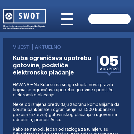
POČETNA
O NAMA
VIJESTI
|
AKTUELNO
VIJESTI
05
Kuba ograničava upotrebu
AKTUELNO
gotovine, podstiče
ANALIZE
AUG 2023
elektronsko plaćanje
KOMPANIJE
FINANSIJE
HAVANA – Na Kubi su na snagu stupila nova pravila
IZ STRANIH MEDIJA
kojima se ograničava upotreba gotovine i podstiče
elektronsko plaćanje.
AKTIVNOSTI
Neke od izmjena predviđaju zabranu kompanijama da
SWOT INTERVJU
koriste bankomate i ograničenje na 1.500 kubanskih
UČLANI SE
pezosa (57 evra) gotovinskog plaćanja u ugovornim
odnosima, prenosi Ansa.
KONTAKT
Kako se navodi, jedan od razloga za tu mjeru su