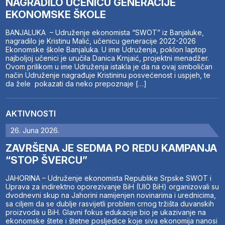
NAGRADILO UČENICU GENERACIJE
EKONOMSKE ŠKOLE
BANJALUKA – Udruženje ekonomista “SWOT” iz Banjaluke,
nagradilo je Kristinu Malić, učenicu generacije 2022-2026
Ekonomske škole Banjaluka. U ime Udruženja, poklon laptop
najboljoj učenici je uručila Danica Krnjaić, projektni menadžer.
Ovom prilikom u ime Udruženja istakla je da na ovaj simboličan
način Udruženje nagrađuje Kristininu posvećenost i uspjeh, te
da žele pokazati da neko prepoznaje […]
AKTIVNOSTI
26. Juna 2026.
ZAVRŠENA JE SEDMA PO REDU KAMPANJA
“STOP ŠVERCU”
JAHORINA – Udruženje ekonomista Republike Srpske SWOT i
Uprava za indirektno oporezivanje BiH (UIO BiH) organizovali su
dvodnevni skup na Jahorini namijenjen novinarima i urednicima,
sa ciljem da se dublje rasvijetli problem crnog tržišta duvanskih
proizvoda u BiH. Glavni fokus edukacije bio je ukazivanje na
ekonomske štete i štetne posljedice koje siva ekonomija nanosi