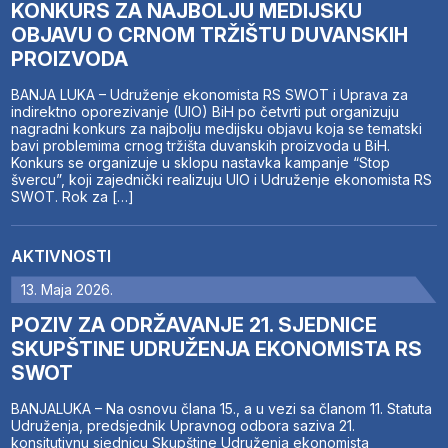
KONKURS ZA NAJBOLJU MEDIJSKU
OBJAVU O CRNOM TRŽIŠTU DUVANSKIH
PROIZVODA
BANJA LUKA – Udruženje ekonomista RS SWOT i Uprava za
indirektno oporezivanje (UIO) BiH po četvrti put organizuju
nagradni konkurs za najbolju medijsku objavu koja se tematski
bavi problemima crnog tržišta duvanskih proizvoda u BiH.
Konkurs se organizuje u sklopu nastavka kampanje “Stop
švercu”, koji zajednički realizuju UIO i Udruženje ekonomista RS
SWOT. Rok za […]
AKTIVNOSTI
13. Maja 2026.
POZIV ZA ODRŽAVANJE 21. SJEDNICE
SKUPŠTINE UDRUŽENJA EKONOMISTA RS
SWOT
BANJALUKA – Na osnovu člana 15., a u vezi sa članom 11. Statuta
Udruženja, predsjednik Upravnog odbora saziva 21.
konsitutivnu sjednicu Skupštine Udruženja ekonomista