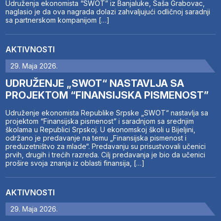
Udruženja ekonomista “SWOT” iz Banjaluke, Saša Grabovac,
naglasio je da ova nagrada dolazi zahvaljujući odličnoj saradnji
sa partnerskom kompanijom […]
AKTIVNOSTI
29. Maja 2026.
UDRUŽENJE „SWOT“ NASTAVLJA SA
PROJEKTOM “FINANSIJSKA PISMENOST”
Udruženje ekonomista Republike Srpske „SWOT“ nastavlja sa
projektom “Finansijska pismenost” i saradnjom sa srednjim
školama u Republici Srpskoj. U ekonomskoj školi u Bijeljini,
održano je predavanje na temu „Finansijska pismenost i
preduzetništvo za mlade“. Predavanju su prisustvovali učenici
prvih, drugih i trećih razreda. Cilj predavanja je bio da učenici
prošire svoja znanja iz oblasti finansija, […]
AKTIVNOSTI
29. Maja 2026.