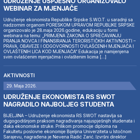
UDRUŽENJE USPJEŠNO ORGANIZOVALO
WEBINAR ZA MJENJAČE
Udruženje ekonomista Republike Srpske S.W.O.T. u saradnji sa
nadzornim organom PORESKOM UPRAVOM REPUBLIKE SRPSKE
organizovalo je 28.maja 2026.godine, edukaciju u formi
webinara na temu: „PRIMJENA ZAKONA O SPREČAVANJU
PRANJA NOVCA I FINANSIRANJA TERORISTIČKIH AKTIVNOSTI –
PRAVA, OBAVEZE I ODGOVORNOSTI OVLAŠĆENIH MJENJAČA I
OVLAŠTENIH LICA KOD MJENJAČA“ Edukacija je namijenjena
svim ovlašćenim mjenjačima i ovlaštenim licima […]
AKTIVNOSTI
29. Maja 2026.
UDRUŽENJE EKONOMISTA RS SWOT
NAGRADILO NAJBOLJEG STUDENTA
BIJELJINA – Udruženje ekonomista RS SWOT nastavlja sa
dugogodišnjom praksom nagrađivanja najuspješnijih studenata i
đaka ekonomske struke. Prilikom promocije diploma na
Fakultetu poslovne ekonomije Bijeljina Univerziteta u Istočnom
Sarajevu, nagrađena je Nevena Radić Zarić. Izvršni direktor