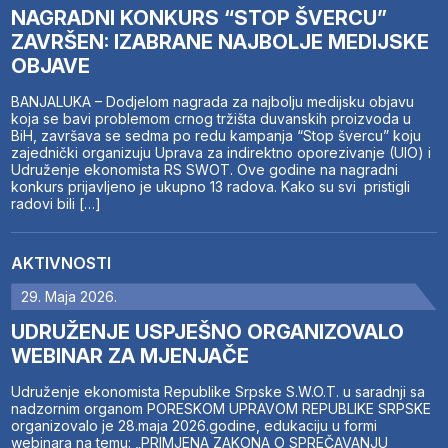
NAGRADNI KONKURS “STOP ŠVERCU”
ZAVRŠEN: IZABRANE NAJBOLJE MEDIJSKE
OBJAVE
BANJALUKA – Dodjelom nagrada za najbolju medijsku objavu
koja se bavi problemom crnog tržišta duvanskih proizvoda u
BiH, završava se sedma po redu kampanja “Stop švercu” koju
zajednički organizuju Uprava za indirektno oporezivanje (UIO) i
Udruženje ekonomista RS SWOT. Ove godine na nagradni
konkurs prijavljeno je ukupno 13 radova. Kako su svi pristigli
radovi bili […]
AKTIVNOSTI
29. Maja 2026.
UDRUŽENJE USPJEŠNO ORGANIZOVALO
WEBINAR ZA MJENJAČE
Udruženje ekonomista Republike Srpske S.W.O.T. u saradnji sa
nadzornim organom PORESKOM UPRAVOM REPUBLIKE SRPSKE
organizovalo je 28.maja 2026.godine, edukaciju u formi
webinara na temu: „PRIMJENA ZAKONA O SPREČAVANJU