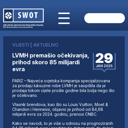
POČETNA
O NAMA
VIJESTI
|
AKTUELNO
VIJESTI
29
LVMH premašio očekivanja,
AKTUELNO
prihod skoro 85 milijardi
ANALIZE
JAN 2025
evra
KOMPANIJE
FINANSIJE
PARIZ – Najveća svjetska kompanija specijalizovana
IZ STRANIH MEDIJA
za prodaju luksuzne robe LVMH je saopštila da je
prodaja tokom cijele prošle godine bila bolja nego što
AKTIVNOSTI
je očekivano.
SWOT INTERVJU
Vlasnik brendova, kao što su Louis Vuitton, Moet &
UČLANI SE
Chandon i Hennessi, objavio je prihod od 84,68
milijardi evra za 2024. godinu, prenosi CNBC.
KONTAKT
Kako se navodi, to je više u odnosu na prognoziranih