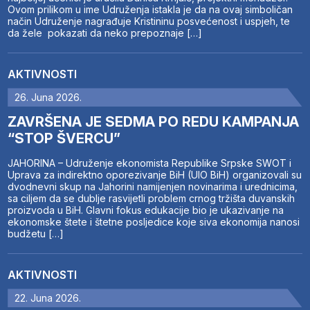
Ovom prilikom u ime Udruženja istakla je da na ovaj simboličan
način Udruženje nagrađuje Kristininu posvećenost i uspjeh, te
da žele pokazati da neko prepoznaje […]
AKTIVNOSTI
26. Juna 2026.
ZAVRŠENA JE SEDMA PO REDU KAMPANJA
“STOP ŠVERCU”
JAHORINA – Udruženje ekonomista Republike Srpske SWOT i
Uprava za indirektno oporezivanje BiH (UIO BiH) organizovali su
dvodnevni skup na Jahorini namijenjen novinarima i urednicima,
sa ciljem da se dublje rasvijetli problem crnog tržišta duvanskih
proizvoda u BiH. Glavni fokus edukacije bio je ukazivanje na
ekonomske štete i štetne posljedice koje siva ekonomija nanosi
budžetu […]
AKTIVNOSTI
22. Juna 2026.