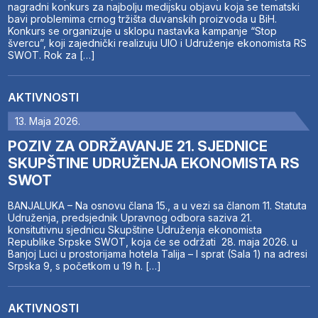
nagradni konkurs za najbolju medijsku objavu koja se tematski
bavi problemima crnog tržišta duvanskih proizvoda u BiH.
Konkurs se organizuje u sklopu nastavka kampanje “Stop
švercu”, koji zajednički realizuju UIO i Udruženje ekonomista RS
SWOT. Rok za […]
AKTIVNOSTI
13. Maja 2026.
POZIV ZA ODRŽAVANJE 21. SJEDNICE
SKUPŠTINE UDRUŽENJA EKONOMISTA RS
SWOT
BANJALUKA – Na osnovu člana 15., a u vezi sa članom 11. Statuta
Udruženja, predsjednik Upravnog odbora saziva 21.
konsitutivnu sjednicu Skupštine Udruženja ekonomista
Republike Srpske SWOT, koja će se održati 28. maja 2026. u
Banjoj Luci u prostorijama hotela Talija – I sprat (Sala 1) na adresi
Srpska 9, s početkom u 19 h. […]
AKTIVNOSTI