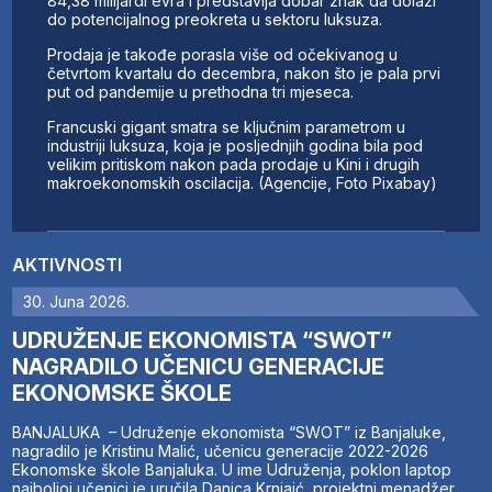
84,38 milijardi evra i predstavlja dobar znak da dolazi
do potencijalnog preokreta u sektoru luksuza.
Prodaja je takođe porasla više od očekivanog u
četvrtom kvartalu do decembra, nakon što je pala prvi
put od pandemije u prethodna tri mjeseca.
Francuski gigant smatra se ključnim parametrom u
industriji luksuza, koja je posljednjih godina bila pod
velikim pritiskom nakon pada prodaje u Kini i drugih
makroekonomskih oscilacija. (Agencije, Foto Pixabay)
AKTIVNOSTI
30. Juna 2026.
UDRUŽENJE EKONOMISTA “SWOT”
NAGRADILO UČENICU GENERACIJE
EKONOMSKE ŠKOLE
BANJALUKA – Udruženje ekonomista “SWOT” iz Banjaluke,
nagradilo je Kristinu Malić, učenicu generacije 2022-2026
Ekonomske škole Banjaluka. U ime Udruženja, poklon laptop
najboljoj učenici je uručila Danica Krnjaić, projektni menadžer.