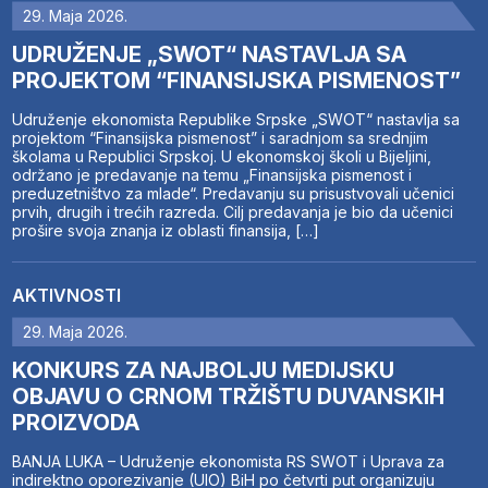
29. Maja 2026.
UDRUŽENJE „SWOT“ NASTAVLJA SA
PROJEKTOM “FINANSIJSKA PISMENOST”
Udruženje ekonomista Republike Srpske „SWOT“ nastavlja sa
projektom “Finansijska pismenost” i saradnjom sa srednjim
školama u Republici Srpskoj. U ekonomskoj školi u Bijeljini,
održano je predavanje na temu „Finansijska pismenost i
preduzetništvo za mlade“. Predavanju su prisustvovali učenici
prvih, drugih i trećih razreda. Cilj predavanja je bio da učenici
prošire svoja znanja iz oblasti finansija, […]
AKTIVNOSTI
29. Maja 2026.
KONKURS ZA NAJBOLJU MEDIJSKU
OBJAVU O CRNOM TRŽIŠTU DUVANSKIH
PROIZVODA
BANJA LUKA – Udruženje ekonomista RS SWOT i Uprava za
indirektno oporezivanje (UIO) BiH po četvrti put organizuju