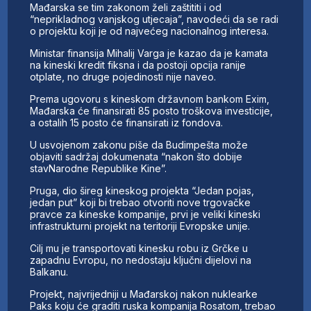
Mađarska se tim zakonom želi zaštititi i od
“neprikladnog vanjskog utjecaja”, navodeći da se radi
o projektu koji je od najvećeg nacionalnog interesa.
Ministar finansija Mihalij Varga je kazao da je kamata
na kineski kredit fiksna i da postoji opcija ranije
otplate, no druge pojedinosti nije naveo.
Prema ugovoru s kineskom državnom bankom Exim,
Mađarska će finansirati 85 posto troškova investicije,
a ostalih 15 posto će finansirati iz fondova.
U usvojenom zakonu piše da Budimpešta može
objaviti sadržaj dokumenata “nakon što dobije
stavNarodne Republike Kine”.
Pruga, dio šireg kineskog projekta “Jedan pojas,
jedan put” koji bi trebao otvoriti nove trgovačke
pravce za kineske kompanije, prvi je veliki kineski
infrastrukturni projekt na teritoriji Evropske unije.
Cilj mu je transportovati kinesku robu iz Grčke u
zapadnu Evropu, no nedostaju ključni dijelovi na
Balkanu.
Projekt, najvrijedniji u Mađarskoj nakon nuklearke
Paks koju će graditi ruska kompanija Rosatom, trebao