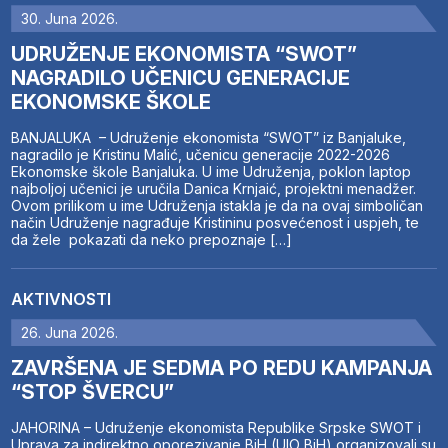
30. Juna 2026.
UDRUŽENJE EKONOMISTA “SWOT”
NAGRADILO UČENICU GENERACIJE
EKONOMSKE ŠKOLE
BANJALUKA – Udruženje ekonomista “SWOT” iz Banjaluke,
nagradilo je Kristinu Malić, učenicu generacije 2022-2026
Ekonomske škole Banjaluka. U ime Udruženja, poklon laptop
najboljoj učenici je uručila Danica Krnjaić, projektni menadžer.
Ovom prilikom u ime Udruženja istakla je da na ovaj simboličan
način Udruženje nagrađuje Kristininu posvećenost i uspjeh, te
da žele pokazati da neko prepoznaje […]
AKTIVNOSTI
26. Juna 2026.
ZAVRŠENA JE SEDMA PO REDU KAMPANJA
“STOP ŠVERCU”
JAHORINA – Udruženje ekonomista Republike Srpske SWOT i
Uprava za indirektno oporezivanje BiH (UIO BiH) organizovali su