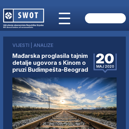
POČETNA
O NAMA
VIJESTI
|
ANALIZE
VIJESTI
20
Mađarska proglasila tajnim
AKTUELNO
detalje ugovora s Kinom o
ANALIZE
MAJ 2020
pruzi Budimpešta-Beograd
KOMPANIJE
FINANSIJE
IZ STRANIH MEDIJA
AKTIVNOSTI
SWOT INTERVJU
UČLANI SE
KONTAKT