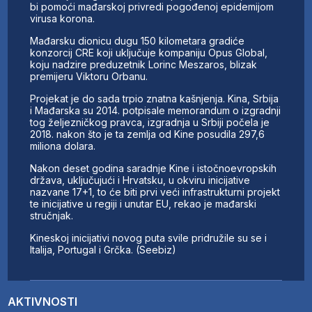
bi pomoći mađarskoj privredi pogođenoj epidemijom
virusa korona.
Mađarsku dionicu dugu 150 kilometara gradiće
konzorcij CRE koji uključuje kompaniju Opus Global,
koju nadzire preduzetnik Lorinc Meszaros, blizak
premijeru Viktoru Orbanu.
Projekat je do sada trpio znatna kašnjenja. Kina, Srbija
i Mađarska su 2014. potpisale memorandum o izgradnji
tog željezničkog pravca, izgradnja u Srbiji počela je
2018. nakon što je ta zemlja od Kine posudila 297,6
miliona dolara.
Nakon deset godina saradnje Kine i istočnoevropskih
država, uključujući i Hrvatsku, u okviru inicijative
nazvane 17+1, to će biti prvi veći infrastrukturni projekt
te inicijative u regiji i unutar EU, rekao je mađarski
stručnjak.
Kineskoj inicijativi novog puta svile pridružile su se i
Italija, Portugal i Grčka. (Seebiz)
AKTIVNOSTI