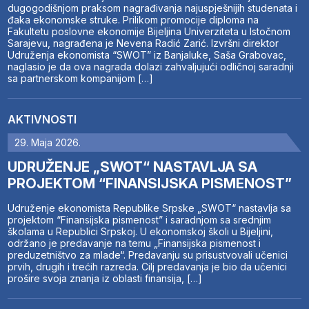
dugogodišnjom praksom nagrađivanja najuspješnijih studenata i
đaka ekonomske struke. Prilikom promocije diploma na
Fakultetu poslovne ekonomije Bijeljina Univerziteta u Istočnom
Sarajevu, nagrađena je Nevena Radić Zarić. Izvršni direktor
Udruženja ekonomista “SWOT” iz Banjaluke, Saša Grabovac,
naglasio je da ova nagrada dolazi zahvaljujući odličnoj saradnji
sa partnerskom kompanijom […]
AKTIVNOSTI
29. Maja 2026.
UDRUŽENJE „SWOT“ NASTAVLJA SA
PROJEKTOM “FINANSIJSKA PISMENOST”
Udruženje ekonomista Republike Srpske „SWOT“ nastavlja sa
projektom “Finansijska pismenost” i saradnjom sa srednjim
školama u Republici Srpskoj. U ekonomskoj školi u Bijeljini,
održano je predavanje na temu „Finansijska pismenost i
preduzetništvo za mlade“. Predavanju su prisustvovali učenici
prvih, drugih i trećih razreda. Cilj predavanja je bio da učenici
prošire svoja znanja iz oblasti finansija, […]