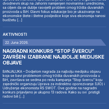
dvodnevni skup na Jahorini namijenjen novinarima i urednicima,
sa ciljem da se dublje rasvijetli problem crnog tržišta duvanskih
proizvoda u BiH. Glavni fokus edukacije bio je ukazivanje na
ekonomske štete i štetne posljedice koje siva ekonomija nanosi
budžetu […]
AKTIVNOSTI
22. Juna 2026.
NAGRADNI KONKURS “STOP ŠVERCU”
ZAVRŠEN: IZABRANE NAJBOLJE MEDIJSKE
OBJAVE
BANJALUKA – Dodjelom nagrada za najbolju medijsku objavu
koja se bavi problemom crnog tržišta duvanskih proizvoda u
BiH, završava se sedma po redu kampanja “Stop švercu” koju
zajednički organizuju Uprava za indirektno oporezivanje (UIO) i
Udruženje ekonomista RS SWOT. Ove godine na nagradni
konkurs prijavljeno je ukupno 13 radova. Kako su svi pristigli
radovi bili […]