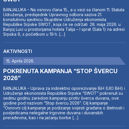
BANJALUKA – Na osnovu člana 15., a u vezi sa članom 11. Statuta
Udruženja, predsjednik Upravnog odbora saziva 21.
konsitutivnu sjednicu Skupštine Udruženja ekonomista
Republike Srpske SWOT, koja će se održati 28. maja 2026. u
Banjoj Luci u prostorijama hotela Talija – I sprat (Sala 1) na adresi
Srpska 9, s početkom u 19 h. […]
AKTIVNOSTI
15. Aprila 2026.
POKRENUTA KAMPANJA “STOP ŠVERCU
2026”
BANJALUKA – Uprava za indirektno oporezivanje BiH (UIO BiH) i
Udruženje ekonomista Republike Srpske “SWOT” pokrenuli su
sedmu godinu zaredom kampanju protiv šverca duvana, ove
godine pod nazivom “Stop švercu 2026”. Cilj kampanje
“Osnovni cilj kampanje je podizanje svijesti građana o štetnosti i
posljedicama nelegalne trgovine duvana i duvanskih
prerađevina, kao i na jačanju borbe […]