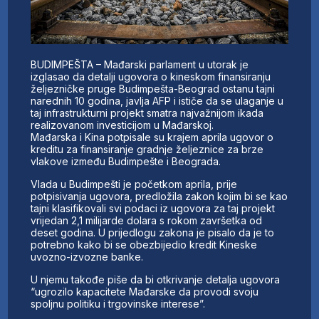
BUDIMPEŠTA – Mađarski parlament u utorak je
izglasao da detalji ugovora o kineskom finansiranju
željezničke pruge Budimpešta-Beograd ostanu tajni
narednih 10 godina, javlja AFP i ističe da se ulaganje u
taj infrastrukturni projekt smatra najvažnijom ikada
realizovanom investicijom u Mađarskoj.
Mađarska i Kina potpisale su krajem aprila ugovor o
kreditu za finansiranje gradnje željeznice za brze
vlakove između Budimpešte i Beograda.
Vlada u Budimpešti je početkom aprila, prije
potpisivanja ugovora, predložila zakon kojim bi se kao
tajni klasifikovali svi podaci iz ugovora za taj projekt
vrijedan 2,1 milijarde dolara s rokom završetka od
deset godina. U prijedlogu zakona je pisalo da je to
potrebno kako bi se obezbijedio kredit Kineske
uvozno-izvozne banke.
U njemu takođe piše da bi otkrivanje detalja ugovora
“ugrozilo kapacitete Mađarske da provodi svoju
spoljnu politiku i trgovinske interese”.