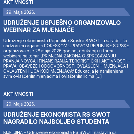
AKTIVNOSTI
29. Maja 2026.
UDRUŽENJE USPJEŠNO ORGANIZOVALO
WEBINAR ZA MJENJAČE
Udruženje ekonomista Republike Srpske S.W.O.T. u saradnji sa
nadzornim organom PORESKOM UPRAVOM REPUBLIKE SRPSKE
organizovalo je 28.maja 2026.godine, edukaciju u formi
webinara na temu: „PRIMJENA ZAKONA O SPREČAVANJU
PRANJA NOVCA I FINANSIRANJA TERORISTIČKIH AKTIVNOSTI –
PRAVA, OBAVEZE I ODGOVORNOSTI OVLAŠĆENIH MJENJAČA I
OVLAŠTENIH LICA KOD MJENJAČA“ Edukacija je namijenjena
svim ovlašćenim mjenjačima i ovlaštenim licima […]
AKTIVNOSTI
29. Maja 2026.
UDRUŽENJE EKONOMISTA RS SWOT
NAGRADILO NAJBOLJEG STUDENTA
BIJELJINA – Udruženje ekonomista RS SWOT nastavlja sa