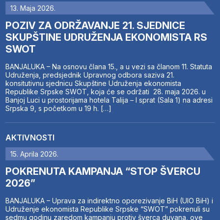
13. Maja 2026.
POZIV ZA ODRŽAVANJE 21. SJEDNICE
SKUPŠTINE UDRUŽENJA EKONOMISTA RS
SWOT
BANJALUKA – Na osnovu člana 15., a u vezi sa članom 11. Statuta
Udruženja, predsjednik Upravnog odbora saziva 21.
konsitutivnu sjednicu Skupštine Udruženja ekonomista
Republike Srpske SWOT, koja će se održati 28. maja 2026. u
Banjoj Luci u prostorijama hotela Talija – I sprat (Sala 1) na adresi
Srpska 9, s početkom u 19 h. […]
AKTIVNOSTI
15. Aprila 2026.
POKRENUTA KAMPANJA “STOP ŠVERCU
2026”
BANJALUKA – Uprava za indirektno oporezivanje BiH (UIO BiH) i
Udruženje ekonomista Republike Srpske “SWOT” pokrenuli su
sedmu godinu zaredom kampanju protiv šverca duvana, ove