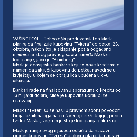
VAŠINGTON – Tehnološki preduzetnik Ilon Mask
planira da finalizuje kupovinu “Tvitera” do petka, 28.
oktobra, nakon što je sklapanje posla odgađano
mjesecima zbog pravnog spora između Maska i
kompanije, javio je “Blumberg”.
Mask je obavijestio bankare koji se bave kreditima o
namjeri da zaključi kupovinu do petka, navodi se u
izvještaju u kojem se citiraju lica upućena u ovu
situaciju.
Bankari rade na finalizovanju sporazuma o kreditu od
13 milijardi dolara, čime je kupovina korak bliže
realizaciji.
Mask i “Tviter” su se našli u pravnom sporu povodom
broja lažnih naloga na društvenoj mreži, koji je, prema
tvrdnji Maska, veći nego što je kompanija prikazala.
Mask je ranije ovog mjeseca odlučio da nastavi
proces kupovine “Tvitera” u okviru plana da napravi