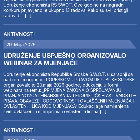
Udruženje ekonomista RS SWOT. Ove godine na nagradni
konkurs prijavljeno je ukupno 13 radova. Kako su svi pristigli
radovi bili […]
AKTIVNOSTI
29. Maja 2026.
UDRUŽENJE USPJEŠNO ORGANIZOVALO
WEBINAR ZA MJENJAČE
Udruženje ekonomista Republike Srpske S.W.O.T. u saradnji sa
nadzornim organom PORESKOM UPRAVOM REPUBLIKE SRPSKE
organizovalo je 28.maja 2026.godine, edukaciju u formi
webinara na temu: „PRIMJENA ZAKONA O SPREČAVANJU
PRANJA NOVCA I FINANSIRANJA TERORISTIČKIH AKTIVNOSTI –
PRAVA, OBAVEZE I ODGOVORNOSTI OVLAŠĆENIH MJENJAČA I
OVLAŠTENIH LICA KOD MJENJAČA“ Edukacija je namijenjena
svim ovlašćenim mjenjačima i ovlaštenim licima […]
AKTIVNOSTI