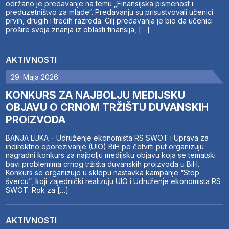
održano je predavanje na temu „Finansijska pismenost i
preduzetništvo za mlade“. Predavanju su prisustvovali učenici
prvih, drugih i trećih razreda. Cilj predavanja je bio da učenici
prošire svoja znanja iz oblasti finansija, […]
AKTIVNOSTI
29. Maja 2026.
KONKURS ZA NAJBOLJU MEDIJSKU
OBJAVU O CRNOM TRŽIŠTU DUVANSKIH
PROIZVODA
BANJA LUKA – Udruženje ekonomista RS SWOT i Uprava za
indirektno oporezivanje (UIO) BiH po četvrti put organizuju
nagradni konkurs za najbolju medijsku objavu koja se tematski
bavi problemima crnog tržišta duvanskih proizvoda u BiH.
Konkurs se organizuje u sklopu nastavka kampanje “Stop
švercu”, koji zajednički realizuju UIO i Udruženje ekonomista RS
SWOT. Rok za […]
AKTIVNOSTI