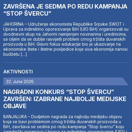
ZAVRŠENA JE SEDMA PO REDU KAMPANJA
“STOP ŠVERCU”
JAHORINA – Udruženje ekonomista Republike Srpske SWOT i
Uprava za indirektno oporezivanje BiH (UIO BiH) organizovali su
dvodnevni skup na Jahorini namijenjen novinarima i urednicima,
sa ciljem da se dublje rasvijetli problem crnog tržišta duvanskih
proizvoda u BiH. Glavni fokus edukacije bio je ukazivanje na
ekonomske štete i štetne posljedice koje siva ekonomija nanosi
budžetu […]
AKTIVNOSTI
22. Juna 2026.
NAGRADNI KONKURS “STOP ŠVERCU”
ZAVRŠEN: IZABRANE NAJBOLJE MEDIJSKE
OBJAVE
BANJALUKA – Dodjelom nagrada za najbolju medijsku objavu
koja se bavi problemom crnog tržišta duvanskih proizvoda u
BiH, završava se sedma po redu kampanja “Stop švercu” koju
zajednički organizuju Uprava za indirektno oporezivanje (UIO) i