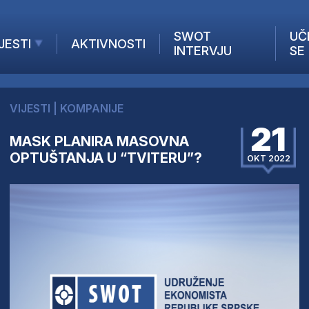
SWOT
UČ
JESTI
AKTIVNOSTI
INTERVJU
SE
AKTUELNO
ANALIZE
VIJESTI
|
KOMPANIJE
KOMPANIJE
21
INANSIJE
MASK PLANIRA MASOVNA
OPTUŠTANJA U “TVITERU”?
Z STRANIH MEDIJA
OKT 2022