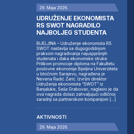
29. Maja 2026.
UDRUŽENJE EKONOMISTA
RS SWOT NAGRADILO
NAJBOLJEG STUDENTA
BIJELJINA – Udruženje ekonomista RS
SWOT nastavlja sa dugogodišnjom
praksom nagrađivanja najuspješnijih
studenata i đaka ekonomske struke.
Prilikom promocije diploma na Fakultetu
poslovne ekonomije Bijeljina Univerziteta
u Istočnom Sarajevu, nagrađena je
Nevena Radić Zarić. Izvršni direktor
Udruženja ekonomista “SWOT” iz
Banjaluke, Saša Grabovac, naglasio je da
ova nagrada dolazi zahvaljujući odličnoj
saradnji sa partnerskom kompanijom […]
AKTIVNOSTI
29. Maja 2026.