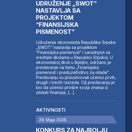
UDRUŽENJE „SWOT“
NASTAVLJA SA
PROJEKTOM
“FINANSIJSKA
PISMENOST”
Udruženje ekonomista Republike Srpske
„SWOT“ nastavlja sa projektom
“Finansijska pismenost” i saradnjom sa
srednjim školama u Republici Srpskoj. U
ekonomskoj školi u Bijeljini, održano je
predavanje na temu „Finansijska
pismenost i preduzetništvo za mlade“.
Predavanju su prisustvovali učenici prvih,
drugih i trećih razreda. Cilj predavanja je
bio da učenici prošire svoja znanja iz
oblasti finansija, […]
AKTIVNOSTI
29. Maja 2026.
KONKURS ZA NAJBOLJU