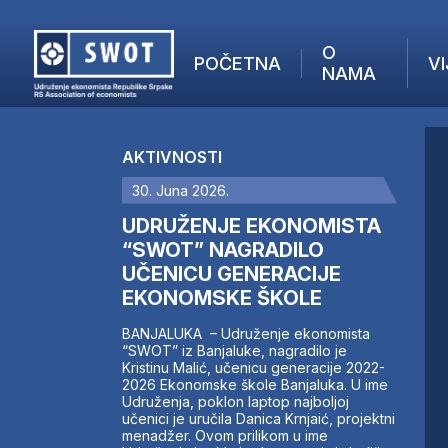
O
POČETNA
VI
NAMA
POČETNA
O NAMA
AKTIVNOSTI
VIJESTI
30. Juna 2026.
AKTUELNO
F
ANALIZE
UDRUŽENJE EKONOMISTA
I
KOMPANIJE
“SWOT” NAGRADILO
UČENICU GENERACIJE
FINANSIJE
EKONOMSKE ŠKOLE
IZ STRANIH MEDIJA
AKTIVNOSTI
BANJALUKA – Udruženje ekonomista
“SWOT” iz Banjaluke, nagradilo je
SWOT INTERVJU
Kristinu Malić, učenicu generacije 2022-
UČLANI SE
2026 Ekonomske škole Banjaluka. U ime
Udruženja, poklon laptop najboljoj
KONTAKT
učenici je uručila Danica Krnjaić, projektni
menadžer. Ovom prilikom u ime