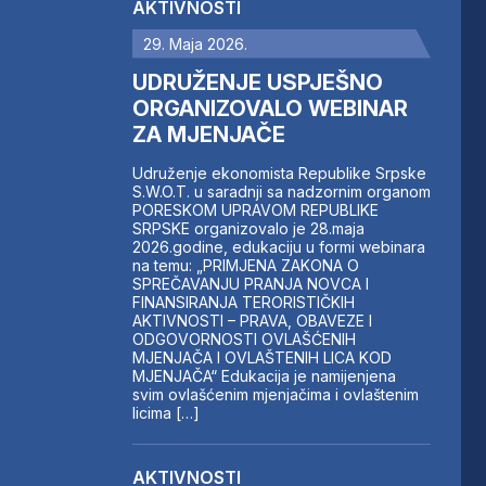
AKTIVNOSTI
29. Maja 2026.
UDRUŽENJE USPJEŠNO
ORGANIZOVALO WEBINAR
ZA MJENJAČE
Udruženje ekonomista Republike Srpske
S.W.O.T. u saradnji sa nadzornim organom
PORESKOM UPRAVOM REPUBLIKE
SRPSKE organizovalo je 28.maja
2026.godine, edukaciju u formi webinara
na temu: „PRIMJENA ZAKONA O
SPREČAVANJU PRANJA NOVCA I
FINANSIRANJA TERORISTIČKIH
AKTIVNOSTI – PRAVA, OBAVEZE I
ODGOVORNOSTI OVLAŠĆENIH
MJENJAČA I OVLAŠTENIH LICA KOD
MJENJAČA“ Edukacija je namijenjena
svim ovlašćenim mjenjačima i ovlaštenim
licima […]
AKTIVNOSTI