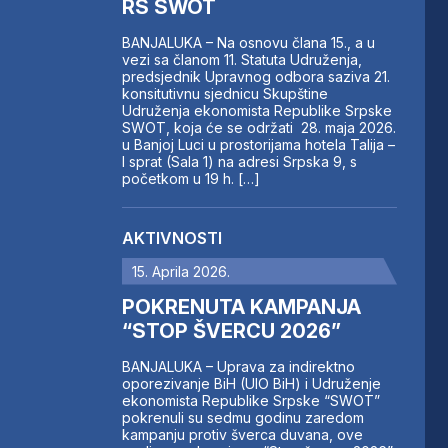
RS SWOT
BANJALUKA – Na osnovu člana 15., a u
vezi sa članom 11. Statuta Udruženja,
predsjednik Upravnog odbora saziva 21.
konsitutivnu sjednicu Skupštine
Udruženja ekonomista Republike Srpske
SWOT, koja će se održati 28. maja 2026.
u Banjoj Luci u prostorijama hotela Talija –
I sprat (Sala 1) na adresi Srpska 9, s
početkom u 19 h. […]
AKTIVNOSTI
15. Aprila 2026.
POKRENUTA KAMPANJA
“STOP ŠVERCU 2026”
BANJALUKA – Uprava za indirektno
oporezivanje BiH (UIO BiH) i Udruženje
ekonomista Republike Srpske “SWOT”
pokrenuli su sedmu godinu zaredom
kampanju protiv šverca duvana, ove