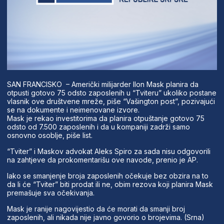
SAN FRANCISKO – Američki milijarder Ilon Mask planira da
otpusti gotovo 75 odsto zaposlenih u “Tviteru” ukoliko postane
vlasnik ove društvene mreže, piše “Vašington post”, pozivajući
se na dokumente i neimenovane izvore.
Mask je rekao investitorima da planira otpuštanje gotovo 75
odsto od 7.500 zaposlenih i da u kompaniji zadrži samo
osnovno osoblje, piše list.
“Tviter” i Maskov advokat Aleks Spiro za sada nisu odgovorili
na zahtjeve da prokomentarišu ove navode, prenio je AP.
Iako se smanjenje broja zaposlenih očekuje bez obzira na to
da li će “Tviter” biti prodat ili ne, obim rezova koji planira Mask
premašuje sva očekivanja.
Mask je ranije nagovijestio da će morati da smanji broj
zaposlenih, ali nikada nije javno govorio o brojevima. (Srna)