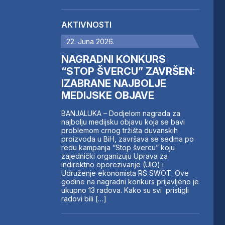
AKTIVNOSTI
22. Juna 2026.
NAGRADNI KONKURS
“STOP ŠVERCU” ZAVRŠEN:
IZABRANE NAJBOLJE
MEDIJSKE OBJAVE
BANJALUKA – Dodjelom nagrada za
najbolju medijsku objavu koja se bavi
problemom crnog tržišta duvanskih
proizvoda u BiH, završava se sedma po
redu kampanja “Stop švercu” koju
zajednički organizuju Uprava za
indirektno oporezivanje (UIO) i
Udruženje ekonomista RS SWOT. Ove
godine na nagradni konkurs prijavljeno je
ukupno 13 radova. Kako su svi pristigli
radovi bili […]