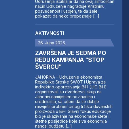
Udruženja istakla je da na ovaj simboličan
način Udruženje nagrađuje Kristininu
posvećenost i uspjeh, te da žele
pokazati da neko prepoznaje […]
AKTIVNOSTI
26. Juna 2026.
ZAVRŠENA JE SEDMA PO
REDU KAMPANJA “STOP
ŠVERCU”
JAHORINA – Udruženje ekonomista
Republike Srpske SWOT i Uprava za
indirektno oporezivanje BiH (UIO BiH)
organizovali su dvodnevni skup na
Jahorini namijenjen novinarima i
urednicima, sa ciljem da se dublje
rasvijetli problem crnog tržišta duvanskih
proizvoda u BiH. Glavni fokus edukacije
bio je ukazivanje na ekonomske štete i
štetne posljedice koje siva ekonomija
nanosi budžetu […]