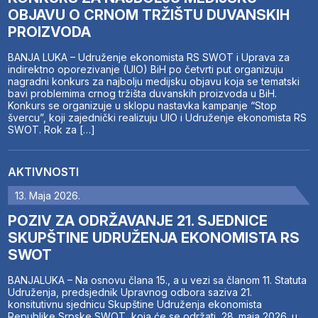
OBJAVU O CRNOM TRŽIŠTU DUVANSKIH
PROIZVODA
BANJA LUKA – Udruženje ekonomista RS SWOT i Uprava za
indirektno oporezivanje (UIO) BiH po četvrti put organizuju
nagradni konkurs za najbolju medijsku objavu koja se tematski
bavi problemima crnog tržišta duvanskih proizvoda u BiH.
Konkurs se organizuje u sklopu nastavka kampanje “Stop
švercu”, koji zajednički realizuju UIO i Udruženje ekonomista RS
SWOT. Rok za […]
AKTIVNOSTI
13. Maja 2026.
POZIV ZA ODRŽAVANJE 21. SJEDNICE
SKUPŠTINE UDRUŽENJA EKONOMISTA RS
SWOT
BANJALUKA – Na osnovu člana 15., a u vezi sa članom 11. Statuta
Udruženja, predsjednik Upravnog odbora saziva 21.
konsitutivnu sjednicu Skupštine Udruženja ekonomista
Republike Srpske SWOT, koja će se održati 28. maja 2026. u