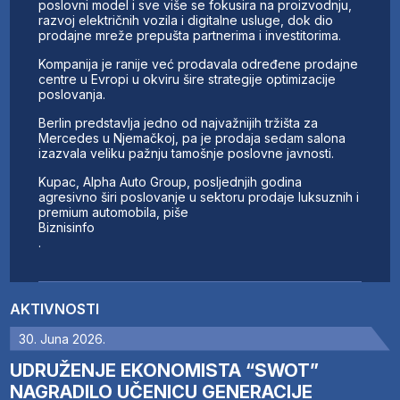
poslovni model i sve više se fokusira na proizvodnju,
razvoj električnih vozila i digitalne usluge, dok dio
prodajne mreže prepušta partnerima i investitorima.
Kompanija je ranije već prodavala određene prodajne
centre u Evropi u okviru šire strategije optimizacije
poslovanja.
Berlin predstavlja jedno od najvažnijih tržišta za
Mercedes u Njemačkoj, pa je prodaja sedam salona
izazvala veliku pažnju tamošnje poslovne javnosti.
Kupac, Alpha Auto Group, posljednjih godina
agresivno širi poslovanje u sektoru prodaje luksuznih i
premium automobila, piše
Biznisinfo
.
AKTIVNOSTI
30. Juna 2026.
UDRUŽENJE EKONOMISTA “SWOT”
NAGRADILO UČENICU GENERACIJE