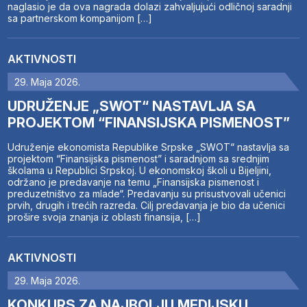
naglasio je da ova nagrada dolazi zahvaljujući odličnoj saradnji
sa partnerskom kompanijom […]
AKTIVNOSTI
29. Maja 2026.
UDRUŽENJE „SWOT“ NASTAVLJA SA
PROJEKTOM “FINANSIJSKA PISMENOST”
Udruženje ekonomista Republike Srpske „SWOT“ nastavlja sa
projektom “Finansijska pismenost” i saradnjom sa srednjim
školama u Republici Srpskoj. U ekonomskoj školi u Bijeljini,
održano je predavanje na temu „Finansijska pismenost i
preduzetništvo za mlade“. Predavanju su prisustvovali učenici
prvih, drugih i trećih razreda. Cilj predavanja je bio da učenici
prošire svoja znanja iz oblasti finansija, […]
AKTIVNOSTI
29. Maja 2026.
KONKURS ZA NAJBOLJU MEDIJSKU