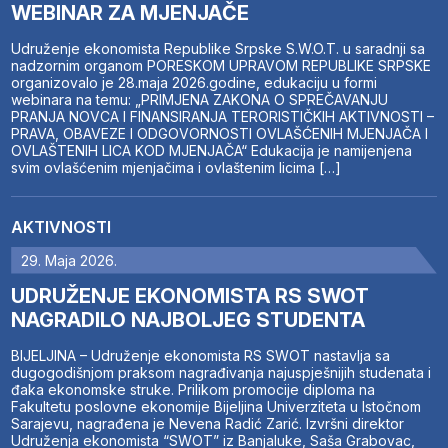
WEBINAR ZA MJENJAČE
Udruženje ekonomista Republike Srpske S.W.O.T. u saradnji sa
nadzornim organom PORESKOM UPRAVOM REPUBLIKE SRPSKE
organizovalo je 28.maja 2026.godine, edukaciju u formi
webinara na temu: „PRIMJENA ZAKONA O SPREČAVANJU
PRANJA NOVCA I FINANSIRANJA TERORISTIČKIH AKTIVNOSTI –
PRAVA, OBAVEZE I ODGOVORNOSTI OVLAŠĆENIH MJENJAČA I
OVLAŠTENIH LICA KOD MJENJAČA“ Edukacija je namijenjena
svim ovlašćenim mjenjačima i ovlaštenim licima […]
AKTIVNOSTI
29. Maja 2026.
UDRUŽENJE EKONOMISTA RS SWOT
NAGRADILO NAJBOLJEG STUDENTA
BIJELJINA – Udruženje ekonomista RS SWOT nastavlja sa
dugogodišnjom praksom nagrađivanja najuspješnijih studenata i
đaka ekonomske struke. Prilikom promocije diploma na
Fakultetu poslovne ekonomije Bijeljina Univerziteta u Istočnom
Sarajevu, nagrađena je Nevena Radić Zarić. Izvršni direktor
Udruženja ekonomista “SWOT” iz Banjaluke, Saša Grabovac,