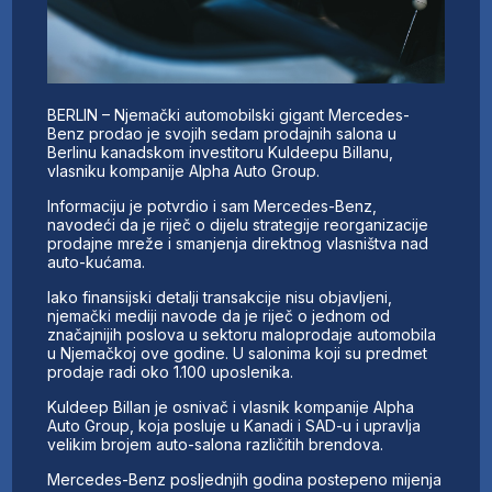
BERLIN – Njemački automobilski gigant Mercedes-
Benz prodao je svojih sedam prodajnih salona u
Berlinu kanadskom investitoru Kuldeepu Billanu,
vlasniku kompanije Alpha Auto Group.
Informaciju je potvrdio i sam Mercedes-Benz,
navodeći da je riječ o dijelu strategije reorganizacije
prodajne mreže i smanjenja direktnog vlasništva nad
auto-kućama.
Iako finansijski detalji transakcije nisu objavljeni,
njemački mediji navode da je riječ o jednom od
značajnijih poslova u sektoru maloprodaje automobila
u Njemačkoj ove godine. U salonima koji su predmet
prodaje radi oko 1.100 uposlenika.
Kuldeep Billan je osnivač i vlasnik kompanije Alpha
Auto Group, koja posluje u Kanadi i SAD-u i upravlja
velikim brojem auto-salona različitih brendova.
Mercedes-Benz posljednjih godina postepeno mijenja