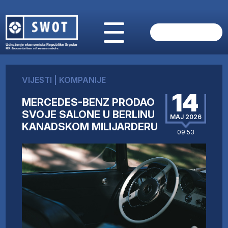
POČETNA
O NAMA
VIJESTI
|
KOMPANIJE
VIJESTI
14
AKTUELNO
MERCEDES-BENZ PRODAO
ANALIZE
SVOJE SALONE U BERLINU
MAJ 2026
KANADSKOM MILIJARDERU
KOMPANIJE
09:53
FINANSIJE
IZ STRANIH MEDIJA
AKTIVNOSTI
SWOT INTERVJU
UČLANI SE
KONTAKT