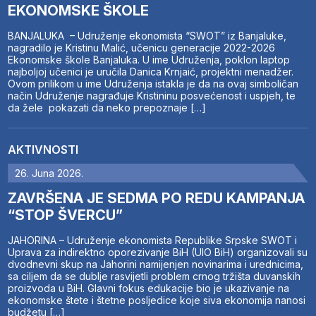
EKONOMSKE ŠKOLE
BANJALUKA – Udruženje ekonomista “SWOT” iz Banjaluke,
nagradilo je Kristinu Malić, učenicu generacije 2022-2026
Ekonomske škole Banjaluka. U ime Udruženja, poklon laptop
najboljoj učenici je uručila Danica Krnjaić, projektni menadžer.
Ovom prilikom u ime Udruženja istakla je da na ovaj simboličan
način Udruženje nagrađuje Kristininu posvećenost i uspjeh, te
da žele pokazati da neko prepoznaje […]
AKTIVNOSTI
26. Juna 2026.
ZAVRŠENA JE SEDMA PO REDU KAMPANJA
“STOP ŠVERCU”
JAHORINA – Udruženje ekonomista Republike Srpske SWOT i
Uprava za indirektno oporezivanje BiH (UIO BiH) organizovali su
dvodnevni skup na Jahorini namijenjen novinarima i urednicima,
sa ciljem da se dublje rasvijetli problem crnog tržišta duvanskih
proizvoda u BiH. Glavni fokus edukacije bio je ukazivanje na
ekonomske štete i štetne posljedice koje siva ekonomija nanosi
budžetu […]