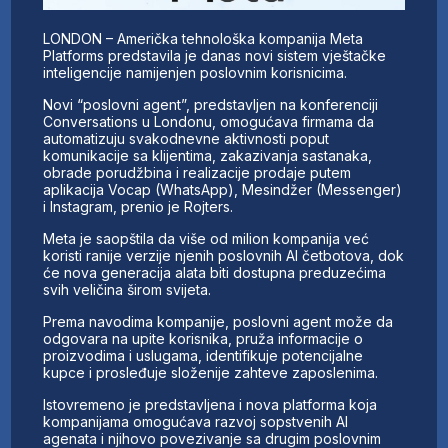
LONDON – Američka tehnološka kompanija Meta
Platforms predstavila je danas novi sistem vještačke
inteligencije namijenjen poslovnim korisnicima.
Novi “poslovni agent”, predstavljen na konferenciji
Conversations u Londonu, omogućava firmama da
automatizuju svakodnevne aktivnosti poput
komunikacije sa klijentima, zakazivanja sastanaka,
obrade porudžbina i realizacije prodaje putem
aplikacija Vocap (WhatsApp), Mesindžer (Messenger)
i Instagram, prenio je Rojters.
Meta je saopštila da više od milion kompanija već
koristi ranije verzije njenih poslovnih AI četbotova, dok
će nova generacija alata biti dostupna preduzećima
svih veličina širom svijeta.
Prema navodima kompanije, poslovni agent može da
odgovara na upite korisnika, pruža informacije o
proizvodima i uslugama, identifikuje potencijalne
kupce i prosleđuje složenije zahteve zaposlenima.
Istovremeno je predstavljena i nova platforma koja
kompanijama omogućava razvoj sopstvenih AI
agenata i njihovo povezivanje sa drugim poslovnim