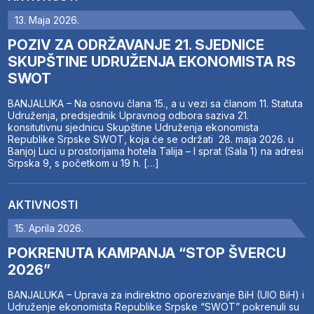
13. Maja 2026.
POZIV ZA ODRŽAVANJE 21. SJEDNICE
SKUPŠTINE UDRUŽENJA EKONOMISTA RS
SWOT
BANJALUKA – Na osnovu člana 15., a u vezi sa članom 11. Statuta
Udruženja, predsjednik Upravnog odbora saziva 21.
konsitutivnu sjednicu Skupštine Udruženja ekonomista
Republike Srpske SWOT, koja će se održati 28. maja 2026. u
Banjoj Luci u prostorijama hotela Talija – I sprat (Sala 1) na adresi
Srpska 9, s početkom u 19 h. […]
AKTIVNOSTI
15. Aprila 2026.
POKRENUTA KAMPANJA “STOP ŠVERCU
2026”
BANJALUKA – Uprava za indirektno oporezivanje BiH (UIO BiH) i
Udruženje ekonomista Republike Srpske “SWOT” pokrenuli su