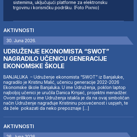
sistemima, uključujući platforme za elektronsku
trgovinu i korisničku podršku. (Foto Pixnio)
AKTIVNOSTI
30. Juna 2026.
UDRUŽENJE EKONOMISTA “SWOT”
NAGRADILO UČENICU GENERACIJE
EKONOMSKE ŠKOLE
BANJALUKA – Udruženje ekonomista “SWOT” iz Banjaluke,
nagradilo je Kristinu Malić, učenicu generacije 2022-2026
Ekonomske škole Banjaluka. U ime Udruženja, poklon laptop
najboljoj učenici je uručila Danica Krnjaić, projektni menadžer.
Ovom prilikom u ime Udruženja istakla je da na ovaj simboličan
način Udruženje nagrađuje Kristininu posvećenost i uspjeh, te
da žele pokazati da neko prepoznaje […]
AKTIVNOSTI
26. Juna 2026.