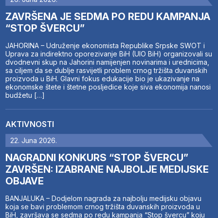
ZAVRŠENA JE SEDMA PO REDU KAMPANJA
“STOP ŠVERCU”
JAHORINA – Udruženje ekonomista Republike Srpske SWOT i
Uprava za indirektno oporezivanje BiH (UIO BiH) organizovali su
dvodnevni skup na Jahorini namijenjen novinarima i urednicima,
sa ciljem da se dublje rasvijetli problem crnog tržišta duvanskih
proizvoda u BiH. Glavni fokus edukacije bio je ukazivanje na
ekonomske štete i štetne posljedice koje siva ekonomija nanosi
budžetu […]
AKTIVNOSTI
22. Juna 2026.
NAGRADNI KONKURS “STOP ŠVERCU”
ZAVRŠEN: IZABRANE NAJBOLJE MEDIJSKE
OBJAVE
BANJALUKA – Dodjelom nagrada za najbolju medijsku objavu
koja se bavi problemom crnog tržišta duvanskih proizvoda u
BiH, završava se sedma po redu kampanja “Stop švercu” koju