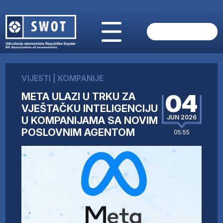
POČETNA
O NAMA
VIJESTI
|
KOMPANIJE
VIJESTI
04
META ULAZI U TRKU ZA
AKTUELNO
VJEŠTAČKU INTELIGENCIJU
ANALIZE
JUN 2026
U KOMPANIJAMA SA NOVIM
KOMPANIJE
POSLOVNIM AGENTOM
05:55
FINANSIJE
IZ STRANIH MEDIJA
AKTIVNOSTI
SWOT INTERVJU
UČLANI SE
KONTAKT