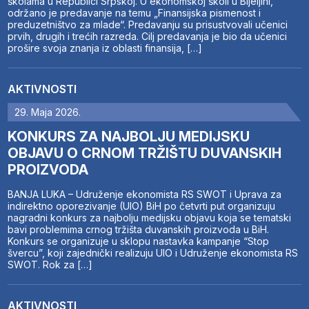
školama u Republici Srpskoj. U ekonomskoj školi u Bijeljini,
održano je predavanje na temu „Finansijska pismenost i
preduzetništvo za mlade“. Predavanju su prisustvovali učenici
prvih, drugih i trećih razreda. Cilj predavanja je bio da učenici
prošire svoja znanja iz oblasti finansija, […]
AKTIVNOSTI
29. Maja 2026.
KONKURS ZA NAJBOLJU MEDIJSKU
OBJAVU O CRNOM TRŽIŠTU DUVANSKIH
PROIZVODA
BANJA LUKA – Udruženje ekonomista RS SWOT i Uprava za
indirektno oporezivanje (UIO) BiH po četvrti put organizuju
nagradni konkurs za najbolju medijsku objavu koja se tematski
bavi problemima crnog tržišta duvanskih proizvoda u BiH.
Konkurs se organizuje u sklopu nastavka kampanje “Stop
švercu”, koji zajednički realizuju UIO i Udruženje ekonomista RS
SWOT. Rok za […]
AKTIVNOSTI