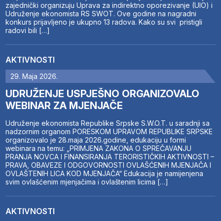
zajednički organizuju Uprava za indirektno oporezivanje (UIO) i
Udruženje ekonomista RS SWOT. Ove godine na nagradni
konkurs prijavljeno je ukupno 13 radova. Kako su svi pristigli
radovi bili […]
AKTIVNOSTI
29. Maja 2026.
UDRUŽENJE USPJEŠNO ORGANIZOVALO
WEBINAR ZA MJENJAČE
Udruženje ekonomista Republike Srpske S.W.O.T. u saradnji sa
nadzornim organom PORESKOM UPRAVOM REPUBLIKE SRPSKE
organizovalo je 28.maja 2026.godine, edukaciju u formi
webinara na temu: „PRIMJENA ZAKONA O SPREČAVANJU
PRANJA NOVCA I FINANSIRANJA TERORISTIČKIH AKTIVNOSTI –
PRAVA, OBAVEZE I ODGOVORNOSTI OVLAŠĆENIH MJENJAČA I
OVLAŠTENIH LICA KOD MJENJAČA“ Edukacija je namijenjena
svim ovlašćenim mjenjačima i ovlaštenim licima […]
AKTIVNOSTI