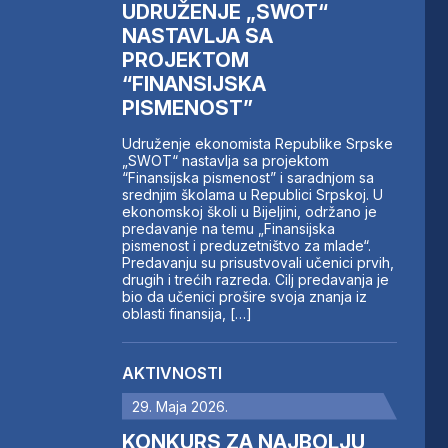
UDRUŽENJE „SWOT“
NASTAVLJA SA
PROJEKTOM
“FINANSIJSKA
PISMENOST”
Udruženje ekonomista Republike Srpske
„SWOT“ nastavlja sa projektom
“Finansijska pismenost” i saradnjom sa
srednjim školama u Republici Srpskoj. U
ekonomskoj školi u Bijeljini, održano je
predavanje na temu „Finansijska
pismenost i preduzetništvo za mlade“.
Predavanju su prisustvovali učenici prvih,
drugih i trećih razreda. Cilj predavanja je
bio da učenici prošire svoja znanja iz
oblasti finansija, […]
AKTIVNOSTI
29. Maja 2026.
KONKURS ZA NAJBOLJU