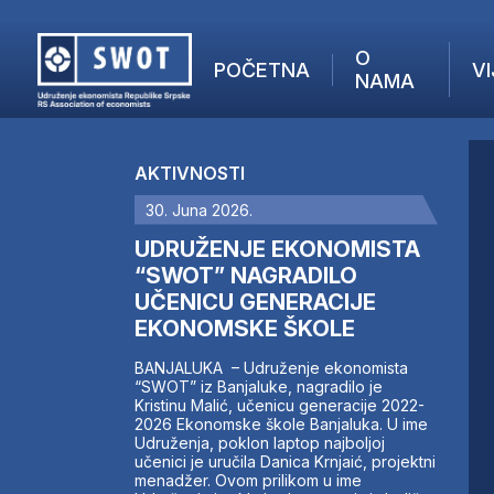
O
POČETNA
VI
NAMA
POČETNA
O NAMA
AKTIVNOSTI
VIJESTI
30. Juna 2026.
AKTUELNO
F
ANALIZE
UDRUŽENJE EKONOMISTA
I
KOMPANIJE
“SWOT” NAGRADILO
UČENICU GENERACIJE
FINANSIJE
EKONOMSKE ŠKOLE
IZ STRANIH MEDIJA
AKTIVNOSTI
BANJALUKA – Udruženje ekonomista
“SWOT” iz Banjaluke, nagradilo je
SWOT INTERVJU
Kristinu Malić, učenicu generacije 2022-
UČLANI SE
2026 Ekonomske škole Banjaluka. U ime
Udruženja, poklon laptop najboljoj
KONTAKT
učenici je uručila Danica Krnjaić, projektni
menadžer. Ovom prilikom u ime