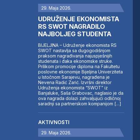
29. Maja 2026.
UDRUŽENJE EKONOMISTA
RS SWOT NAGRADILO
NAJBOLJEG STUDENTA
BIJELJINA – Udruženje ekonomista RS
SWOT nastavlja sa dugogodišnjom
praksom nagrađivanja najuspješnijih
studenata i đaka ekonomske struke.
Prilikom promocije diploma na Fakultetu
poslovne ekonomije Bijeljina Univerziteta
u Istočnom Sarajevu, nagrađena je
Nevena Radić Zarić. Izvršni direktor
Udruženja ekonomista “SWOT” iz
Banjaluke, Saša Grabovac, naglasio je da
ova nagrada dolazi zahvaljujući odličnoj
saradnji sa partnerskom kompanijom […]
AKTIVNOSTI
29. Maja 2026.