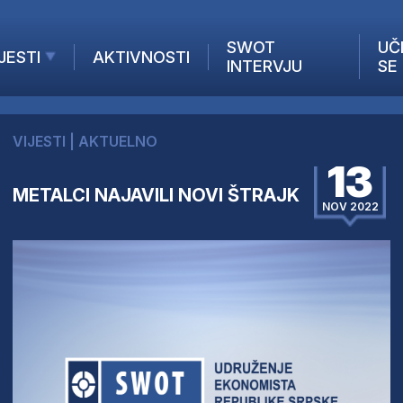
SWOT
UČ
JESTI
AKTIVNOSTI
INTERVJU
SE
AKTUELNO
ANALIZE
VIJESTI
|
AKTUELNO
KOMPANIJE
13
INANSIJE
METALCI NAJAVILI NOVI ŠTRAJK
Z STRANIH MEDIJA
NOV 2022