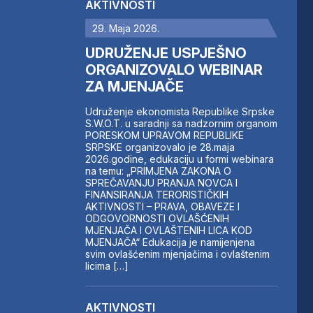
AKTIVNOSTI
29. Maja 2026.
UDRUŽENJE USPJEŠNO
ORGANIZOVALO WEBINAR
ZA MJENJAČE
Udruženje ekonomista Republike Srpske
S.W.O.T. u saradnji sa nadzornim organom
PORESKOM UPRAVOM REPUBLIKE
SRPSKE organizovalo je 28.maja
2026.godine, edukaciju u formi webinara
na temu: „PRIMJENA ZAKONA O
SPREČAVANJU PRANJA NOVCA I
FINANSIRANJA TERORISTIČKIH
AKTIVNOSTI – PRAVA, OBAVEZE I
ODGOVORNOSTI OVLAŠĆENIH
MJENJAČA I OVLAŠTENIH LICA KOD
MJENJAČA“ Edukacija je namijenjena
svim ovlašćenim mjenjačima i ovlaštenim
licima […]
AKTIVNOSTI