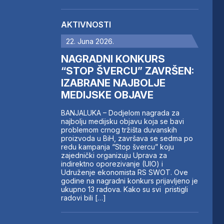
AKTIVNOSTI
22. Juna 2026.
NAGRADNI KONKURS
“STOP ŠVERCU” ZAVRŠEN:
IZABRANE NAJBOLJE
MEDIJSKE OBJAVE
BANJALUKA – Dodjelom nagrada za
najbolju medijsku objavu koja se bavi
problemom crnog tržišta duvanskih
proizvoda u BiH, završava se sedma po
redu kampanja “Stop švercu” koju
zajednički organizuju Uprava za
indirektno oporezivanje (UIO) i
Udruženje ekonomista RS SWOT. Ove
godine na nagradni konkurs prijavljeno je
ukupno 13 radova. Kako su svi pristigli
radovi bili […]