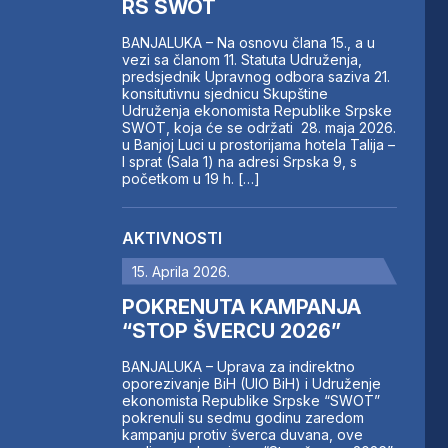
RS SWOT
BANJALUKA – Na osnovu člana 15., a u
vezi sa članom 11. Statuta Udruženja,
predsjednik Upravnog odbora saziva 21.
konsitutivnu sjednicu Skupštine
Udruženja ekonomista Republike Srpske
SWOT, koja će se održati 28. maja 2026.
u Banjoj Luci u prostorijama hotela Talija –
I sprat (Sala 1) na adresi Srpska 9, s
početkom u 19 h. […]
AKTIVNOSTI
15. Aprila 2026.
POKRENUTA KAMPANJA
“STOP ŠVERCU 2026”
BANJALUKA – Uprava za indirektno
oporezivanje BiH (UIO BiH) i Udruženje
ekonomista Republike Srpske “SWOT”
pokrenuli su sedmu godinu zaredom
kampanju protiv šverca duvana, ove