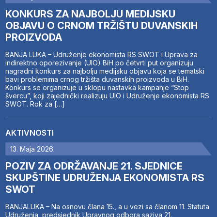
KONKURS ZA NAJBOLJU MEDIJSKU
OBJAVU O CRNOM TRŽIŠTU DUVANSKIH
PROIZVODA
BANJA LUKA – Udruženje ekonomista RS SWOT i Uprava za
indirektno oporezivanje (UIO) BiH po četvrti put organizuju
nagradni konkurs za najbolju medijsku objavu koja se tematski
bavi problemima crnog tržišta duvanskih proizvoda u BiH.
Konkurs se organizuje u sklopu nastavka kampanje “Stop
švercu”, koji zajednički realizuju UIO i Udruženje ekonomista RS
SWOT. Rok za […]
AKTIVNOSTI
13. Maja 2026.
POZIV ZA ODRŽAVANJE 21. SJEDNICE
SKUPŠTINE UDRUŽENJA EKONOMISTA RS
SWOT
BANJALUKA – Na osnovu člana 15., a u vezi sa članom 11. Statuta
Udruženja, predsjednik Upravnog odbora saziva 21.