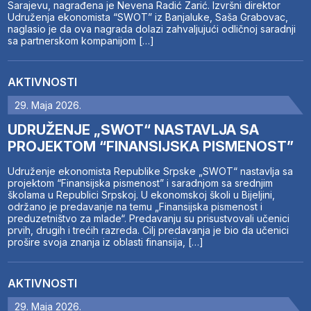
Sarajevu, nagrađena je Nevena Radić Zarić. Izvršni direktor
Udruženja ekonomista “SWOT” iz Banjaluke, Saša Grabovac,
naglasio je da ova nagrada dolazi zahvaljujući odličnoj saradnji
sa partnerskom kompanijom […]
AKTIVNOSTI
29. Maja 2026.
UDRUŽENJE „SWOT“ NASTAVLJA SA
PROJEKTOM “FINANSIJSKA PISMENOST”
Udruženje ekonomista Republike Srpske „SWOT“ nastavlja sa
projektom “Finansijska pismenost” i saradnjom sa srednjim
školama u Republici Srpskoj. U ekonomskoj školi u Bijeljini,
održano je predavanje na temu „Finansijska pismenost i
preduzetništvo za mlade“. Predavanju su prisustvovali učenici
prvih, drugih i trećih razreda. Cilj predavanja je bio da učenici
prošire svoja znanja iz oblasti finansija, […]
AKTIVNOSTI
29. Maja 2026.