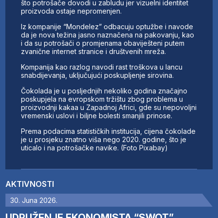
što potrošače dovodi u zabludu jer vizuelni identitet
proizvoda ostaje nepromenjen.
Iz kompanije “Mondelez” odbacuju optužbe i navode
da je nova težina jasno naznačena na pakovanju, kao
i da su potrošači o promjenama obaviješteni putem
zvanične internet stranice i društvenih mreža.
Kompanija kao razlog navodi rast troškova u lancu
snabdijevanja, uključujući poskupljenje sirovina.
Čokolada je u posljednjih nekoliko godina značajno
poskupjela na evropskom tržištu zbog problema u
proizvodnji kakaa u Zapadnoj Africi, gde su nepovoljni
vremenski uslovi i biljne bolesti smanjili prinose.
Prema podacima statističkih institucija, cijena čokolade
je u prosjeku znatno viša nego 2020. godine, što je
uticalo i na potrošačke navike. (Foto Pixabay)
AKTIVNOSTI
30. Juna 2026.
UDRUŽENJE EKONOMISTA “SWOT”