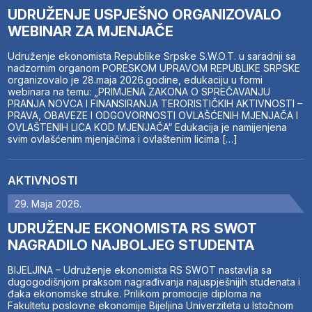
UDRUŽENJE USPJEŠNO ORGANIZOVALO
WEBINAR ZA MJENJAČE
Udruženje ekonomista Republike Srpske S.W.O.T. u saradnji sa
nadzornim organom PORESKOM UPRAVOM REPUBLIKE SRPSKE
organizovalo je 28.maja 2026.godine, edukaciju u formi
webinara na temu: „PRIMJENA ZAKONA O SPREČAVANJU
PRANJA NOVCA I FINANSIRANJA TERORISTIČKIH AKTIVNOSTI –
PRAVA, OBAVEZE I ODGOVORNOSTI OVLAŠĆENIH MJENJAČA I
OVLAŠTENIH LICA KOD MJENJAČA“ Edukacija je namijenjena
svim ovlašćenim mjenjačima i ovlaštenim licima […]
AKTIVNOSTI
29. Maja 2026.
UDRUŽENJE EKONOMISTA RS SWOT
NAGRADILO NAJBOLJEG STUDENTA
BIJELJINA – Udruženje ekonomista RS SWOT nastavlja sa
dugogodišnjom praksom nagrađivanja najuspješnijih studenata i
đaka ekonomske struke. Prilikom promocije diploma na
Fakultetu poslovne ekonomije Bijeljina Univerziteta u Istočnom