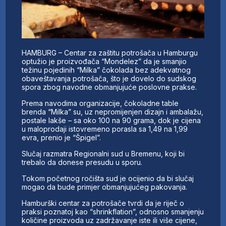
HAMBURG – Centar za zaštitu potrošača u Hamburgu
optužio je proizvođača “Mondelez” da je smanjio
težinu pojedinih “Milka” čokolada bez adekvatnog
obaveštavanja potrošača, što je dovelo do sudskog
spora zbog navodne obmanjujuće poslovne prakse.
Prema navodima organizacije, čokoladne table
brenda “Milka” su, uz nepromijenjen dizajn i ambalažu,
postale lakše – sa oko 100 na 90 grama, dok je cijena
u maloprodaji istovremeno porasla sa 1,49 na 1,99
evra, prenio je “Špigel”.
Slučaj razmatra Regionalni sud u Bremenu, koji bi
trebalo da donese presudu u sporu.
Tokom početnog ročišta sud je ocijenio da bi slučaj
mogao da bude primjer obmanjujućeg pakovanja.
Hamburški centar za potrošače tvrdi da je riječ o
praksi poznatoj kao “shrinkflation”, odnosno smanjenju
količine proizvoda uz zadržavanje iste ili više cijene,