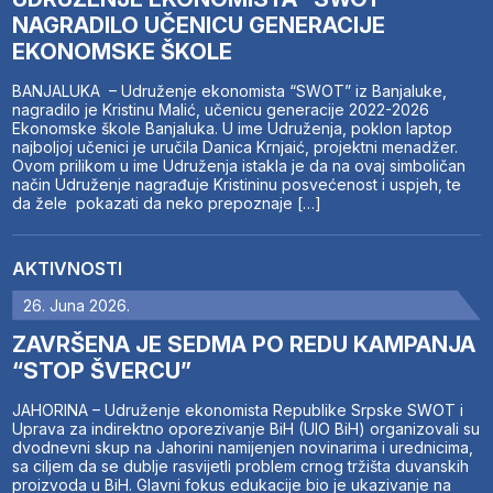
NAGRADILO UČENICU GENERACIJE
EKONOMSKE ŠKOLE
BANJALUKA – Udruženje ekonomista “SWOT” iz Banjaluke,
nagradilo je Kristinu Malić, učenicu generacije 2022-2026
Ekonomske škole Banjaluka. U ime Udruženja, poklon laptop
najboljoj učenici je uručila Danica Krnjaić, projektni menadžer.
Ovom prilikom u ime Udruženja istakla je da na ovaj simboličan
način Udruženje nagrađuje Kristininu posvećenost i uspjeh, te
da žele pokazati da neko prepoznaje […]
AKTIVNOSTI
26. Juna 2026.
ZAVRŠENA JE SEDMA PO REDU KAMPANJA
“STOP ŠVERCU”
JAHORINA – Udruženje ekonomista Republike Srpske SWOT i
Uprava za indirektno oporezivanje BiH (UIO BiH) organizovali su
dvodnevni skup na Jahorini namijenjen novinarima i urednicima,
sa ciljem da se dublje rasvijetli problem crnog tržišta duvanskih
proizvoda u BiH. Glavni fokus edukacije bio je ukazivanje na