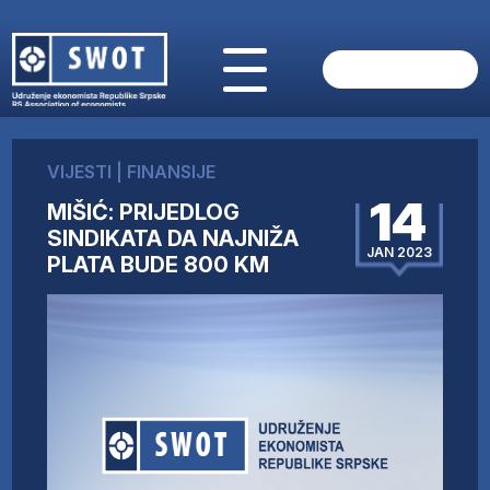
POČETNA
O NAMA
VIJESTI
|
FINANSIJE
VIJESTI
14
MIŠIĆ: PRIJEDLOG
AKTUELNO
SINDIKATA DA NAJNIŽA
ANALIZE
JAN 2023
PLATA BUDE 800 KM
KOMPANIJE
FINANSIJE
IZ STRANIH MEDIJA
AKTIVNOSTI
SWOT INTERVJU
UČLANI SE
KONTAKT