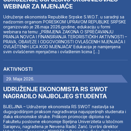
WEBINAR ZA MJENJAČE
Udruženje ekonomista Republike Srpske S.W.O.T. u saradnji sa
nadzornim organom PORESKOM UPRAVOM REPUBLIKE SRPSKE
organizovalo je 28.maja 2026.godine, edukaciju u formi
webinara na temu: „PRIMJENA ZAKONA O SPREČAVANJU
PRANJA NOVCA I FINANSIRANJA TERORISTIČKIH AKTIVNOSTI –
PRAVA, OBAVEZE I ODGOVORNOSTI OVLAŠĆENIH MJENJAČA I
OVLAŠTENIH LICA KOD MJENJAČA“ Edukacija je namijenjena
svim ovlašćenim mjenjačima i ovlaštenim licima […]
AKTIVNOSTI
29. Maja 2026.
UDRUŽENJE EKONOMISTA RS SWOT
NAGRADILO NAJBOLJEG STUDENTA
BIJELJINA – Udruženje ekonomista RS SWOT nastavlja sa
dugogodišnjom praksom nagrađivanja najuspješnijih studenata i
đaka ekonomske struke. Prilikom promocije diploma na
Fakultetu poslovne ekonomije Bijeljina Univerziteta u Istočnom
Sarajevu, nagrađena je Nevena Radić Zarić. Izvršni direktor