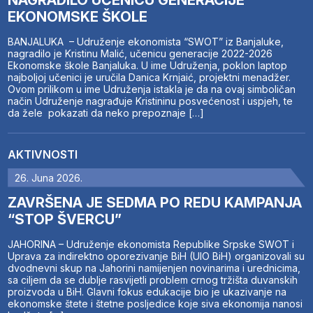
EKONOMSKE ŠKOLE
BANJALUKA – Udruženje ekonomista “SWOT” iz Banjaluke,
nagradilo je Kristinu Malić, učenicu generacije 2022-2026
Ekonomske škole Banjaluka. U ime Udruženja, poklon laptop
najboljoj učenici je uručila Danica Krnjaić, projektni menadžer.
Ovom prilikom u ime Udruženja istakla je da na ovaj simboličan
način Udruženje nagrađuje Kristininu posvećenost i uspjeh, te
da žele pokazati da neko prepoznaje […]
AKTIVNOSTI
26. Juna 2026.
ZAVRŠENA JE SEDMA PO REDU KAMPANJA
“STOP ŠVERCU”
JAHORINA – Udruženje ekonomista Republike Srpske SWOT i
Uprava za indirektno oporezivanje BiH (UIO BiH) organizovali su
dvodnevni skup na Jahorini namijenjen novinarima i urednicima,
sa ciljem da se dublje rasvijetli problem crnog tržišta duvanskih
proizvoda u BiH. Glavni fokus edukacije bio je ukazivanje na
ekonomske štete i štetne posljedice koje siva ekonomija nanosi