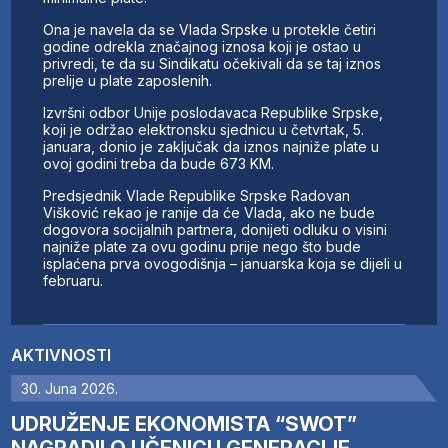
Ona je navela da se Vlada Srpske u protekle četiri
godine odrekla značajnog iznosa koji je ostao u
privredi, te da su Sindikatu očekivali da se taj iznos
prelije u plate zaposlenih.
Izvršni odbor Unije poslodavaca Republike Srpske,
koji je održao elektronsku sjednicu u četvrtak, 5.
januara, donio je zaključak da iznos najniže plate u
ovoj godini treba da bude 673 KM.
Predsjednik Vlade Republike Srpske Radovan
Višković rekao je ranije da će Vlada, ako ne bude
dogovora socijalnih partnera, donijeti odluku o visini
najniže plate za ovu godinu prije nego što bude
isplaćena prva ovogodišnja – januarska koja se dijeli u
februaru.
AKTIVNOSTI
30. Juna 2026.
UDRUŽENJE EKONOMISTA “SWOT”
NAGRADILO UČENICU GENERACIJE