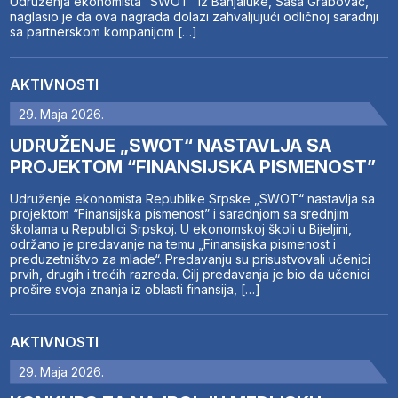
Udruženja ekonomista “SWOT” iz Banjaluke, Saša Grabovac,
naglasio je da ova nagrada dolazi zahvaljujući odličnoj saradnji
sa partnerskom kompanijom […]
AKTIVNOSTI
29. Maja 2026.
UDRUŽENJE „SWOT“ NASTAVLJA SA
PROJEKTOM “FINANSIJSKA PISMENOST”
Udruženje ekonomista Republike Srpske „SWOT“ nastavlja sa
projektom “Finansijska pismenost” i saradnjom sa srednjim
školama u Republici Srpskoj. U ekonomskoj školi u Bijeljini,
održano je predavanje na temu „Finansijska pismenost i
preduzetništvo za mlade“. Predavanju su prisustvovali učenici
prvih, drugih i trećih razreda. Cilj predavanja je bio da učenici
prošire svoja znanja iz oblasti finansija, […]
AKTIVNOSTI
29. Maja 2026.