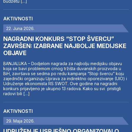
budžetu […]
AKTIVNOSTI
22. Juna 2026.
NAGRADNI KONKURS “STOP ŠVERCU”
ZAVRŠEN: IZABRANE NAJBOLJE MEDIJSKE
OBJAVE
BANJALUKA – Dodjelom nagrada za najbolju medijsku objavu
koja se bavi problemom crnog tržišta duvanskih proizvoda u
BiH, završava se sedma po redu kampanja “Stop švercu” koju
zajednički organizuju Uprava za indirektno oporezivanje (UIO) i
Udruženje ekonomista RS SWOT. Ove godine na nagradni
konkurs prijavljeno je ukupno 13 radova. Kako su svi pristigli
radovi bili […]
AKTIVNOSTI
29. Maja 2026.
UDRUŽENJE USPJEŠNO ORGANIZOVALO