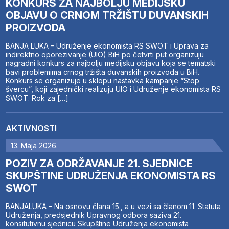
KONKURS ZA NAJBOLJU MEDIJSKU
OBJAVU O CRNOM TRŽIŠTU DUVANSKIH
PROIZVODA
BANJA LUKA – Udruženje ekonomista RS SWOT i Uprava za
indirektno oporezivanje (UIO) BiH po četvrti put organizuju
nagradni konkurs za najbolju medijsku objavu koja se tematski
bavi problemima crnog tržišta duvanskih proizvoda u BiH.
Konkurs se organizuje u sklopu nastavka kampanje “Stop
švercu”, koji zajednički realizuju UIO i Udruženje ekonomista RS
SWOT. Rok za […]
AKTIVNOSTI
13. Maja 2026.
POZIV ZA ODRŽAVANJE 21. SJEDNICE
SKUPŠTINE UDRUŽENJA EKONOMISTA RS
SWOT
BANJALUKA – Na osnovu člana 15., a u vezi sa članom 11. Statuta
Udruženja, predsjednik Upravnog odbora saziva 21.
konsitutivnu sjednicu Skupštine Udruženja ekonomista