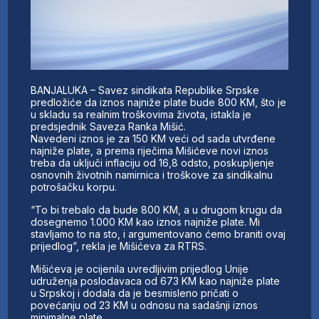
BANJALUKA – Savez sindikata Republike Srpske
predložiće da iznos najniže plate bude 800 KM, što je
u skladu sa realnim troškovima života, istakla je
predsjednik Saveza Ranka Mišić.
Navedeni iznos je za 150 KM veći od sada utvrđene
najniže plate, a prema riječima Mišićeve novi iznos
treba da uključi inflaciju od 16,8 odsto, poskupljenje
osnovnih životnih namirnica i troškove za sindikalnu
potrošačku korpu.
“To bi trebalo da bude 800 KM, a u drugom krugu da
dosegnemo 1.000 KM kao iznos najniže plate. Mi
stavljamo to na sto, i argumentovano ćemo braniti ovaj
prijedlog”, rekla je Mišićeva za RTRS.
Mišićeva je ocijenila uvredljivim prijedlog Unije
udruženja poslodavaca od 673 KM kao najniže plate
u Srpskoj i dodala da je besmisleno pričati o
povećanju od 23 KM u odnosu na sadašnji iznos
minimalne plate.