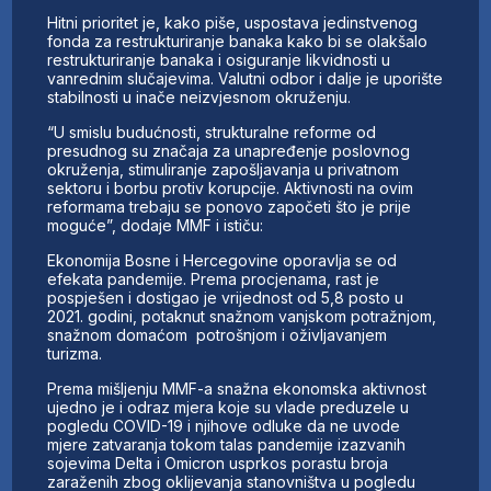
Hitni prioritet je, kako piše, uspostava jedinstvenog
fonda za restrukturiranje banaka kako bi se olakšalo
restrukturiranje banaka i osiguranje likvidnosti u
vanrednim slučajevima. Valutni odbor i dalje je uporište
stabilnosti u inače neizvjesnom okruženju.
“U smislu budućnosti, strukturalne reforme od
presudnog su značaja za unapređenje poslovnog
okruženja, stimuliranje zapošljavanja u privatnom
sektoru i borbu protiv korupcije. Aktivnosti na ovim
reformama trebaju se ponovo započeti što je prije
moguće”, dodaje MMF i ističu:
Ekonomija Bosne i Hercegovine oporavlja se od
efekata pandemije. Prema procjenama, rast je
pospješen i dostigao je vrijednost od 5,8 posto u
2021. godini, potaknut snažnom vanjskom potražnjom,
snažnom domaćom potrošnjom i oživljavanjem
turizma.
Prema mišljenju MMF-a snažna ekonomska aktivnost
ujedno je i odraz mjera koje su vlade preduzele u
pogledu COVID-19 i njihove odluke da ne uvode
mjere zatvaranja tokom talas pandemije izazvanih
sojevima Delta i Omicron usprkos porastu broja
zaraženih zbog oklijevanja stanovništva u pogledu