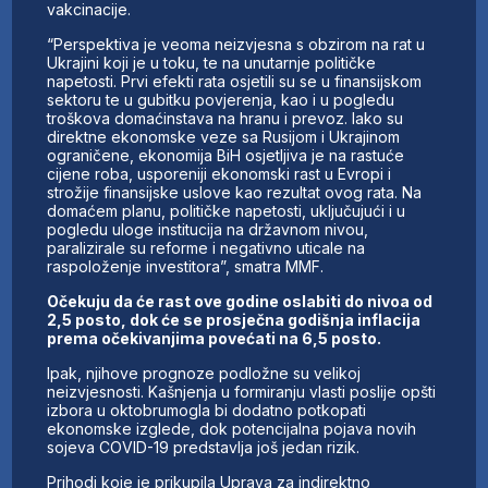
vakcinacije.
“Perspektiva je veoma neizvjesna s obzirom na rat u
Ukrajini koji je u toku, te na unutarnje političke
napetosti. Prvi efekti rata osjetili su se u finansijskom
sektoru te u gubitku povjerenja, kao i u pogledu
troškova domaćinstava na hranu i prevoz. Iako su
direktne ekonomske veze sa Rusijom i Ukrajinom
ograničene, ekonomija BiH osjetljiva je na rastuće
cijene roba, usporeniji ekonomski rast u Evropi i
strožije finansijske uslove kao rezultat ovog rata. Na
domaćem planu, političke napetosti, uključujući i u
pogledu uloge institucija na državnom nivou,
paralizirale su reforme i negativno uticale na
raspoloženje investitora”, smatra MMF.
Očekuju da će rast ove godine oslabiti do nivoa od
2,5 posto, dok će se prosječna godišnja inflacija
prema očekivanjima povećati na 6,5 posto.
Ipak, njihove prognoze podložne su velikoj
neizvjesnosti. Kašnjenja u formiranju vlasti poslije opšti
izbora u oktobrumogla bi dodatno potkopati
ekonomske izglede, dok potencijalna pojava novih
sojeva COVID-19 predstavlja još jedan rizik.
Prihodi koje je prikupila Uprava za indirektno