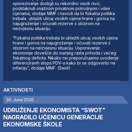
oporezivanje dostigli su rekordno visok nivo,
podstaknuti snažnom privatnom potrošnjom i višim
cijenama, dodaje MMF i navodi da bi fiskalna politika
trebala ublažiti uticaj visokih cijena hrane i goriva na
najugroženije i očuvati rezerve s obzirom na
neizvjesnu situaciju.
“Fiskalna politika trebala bi ublažiti uticaj visokih cijena
hrane i goriva na najugroženije i očuvati rezerve s
obzirom na neizvjesnu situaciju. Usporavanje
ekonomije dovešće do manjeg rasta prihoda i većeg
fiskalnog deficita. Nikako ne preporučujemo uvođenje
diferenciranih stopa PDV-a kako bi se odgovorilo na
inflaciju”, dodaje MMF. (Swot)
AKTIVNOSTI
30. Juna 2026.
UDRUŽENJE EKONOMISTA “SWOT”
NAGRADILO UČENICU GENERACIJE
EKONOMSKE ŠKOLE