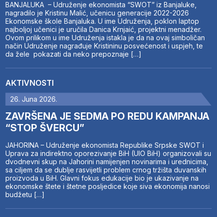
BANJALUKA – Udruženje ekonomista “SWOT” iz Banjaluke,
nagradilo je Kristinu Malić, učenicu generacije 2022-2026
Ekonomske škole Banjaluka. U ime Udruženja, poklon laptop
najboljoj učenici je uručila Danica Krnjaić, projektni menadžer.
Ovom prilikom u ime Udruženja istakla je da na ovaj simboličan
način Udruženje nagrađuje Kristininu posvećenost i uspjeh, te
da žele pokazati da neko prepoznaje […]
AKTIVNOSTI
26. Juna 2026.
ZAVRŠENA JE SEDMA PO REDU KAMPANJA
“STOP ŠVERCU”
JAHORINA – Udruženje ekonomista Republike Srpske SWOT i
Uprava za indirektno oporezivanje BiH (UIO BiH) organizovali su
dvodnevni skup na Jahorini namijenjen novinarima i urednicima,
sa ciljem da se dublje rasvijetli problem crnog tržišta duvanskih
proizvoda u BiH. Glavni fokus edukacije bio je ukazivanje na
ekonomske štete i štetne posljedice koje siva ekonomija nanosi
budžetu […]