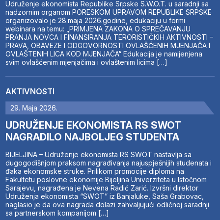
Udruženje ekonomista Republike Srpske S.W.O.T. u saradnji sa
nadzornim organom PORESKOM UPRAVOM REPUBLIKE SRPSKE
organizovalo je 28.maja 2026.godine, edukaciju u formi
webinara na temu: „PRIMJENA ZAKONA O SPREČAVANJU
PRANJA NOVCA I FINANSIRANJA TERORISTIČKIH AKTIVNOSTI –
PRAVA, OBAVEZE I ODGOVORNOSTI OVLAŠĆENIH MJENJAČA I
OVLAŠTENIH LICA KOD MJENJAČA“ Edukacija je namijenjena
svim ovlašćenim mjenjačima i ovlaštenim licima […]
AKTIVNOSTI
29. Maja 2026.
UDRUŽENJE EKONOMISTA RS SWOT
NAGRADILO NAJBOLJEG STUDENTA
BIJELJINA – Udruženje ekonomista RS SWOT nastavlja sa
dugogodišnjom praksom nagrađivanja najuspješnijih studenata i
đaka ekonomske struke. Prilikom promocije diploma na
Fakultetu poslovne ekonomije Bijeljina Univerziteta u Istočnom
Sarajevu, nagrađena je Nevena Radić Zarić. Izvršni direktor
Udruženja ekonomista “SWOT” iz Banjaluke, Saša Grabovac,
naglasio je da ova nagrada dolazi zahvaljujući odličnoj saradnji
sa partnerskom kompanijom […]