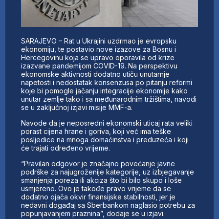
SARAJEVO – Rat u Ukrajini uzdrmao je evropsku
ekonomiju, te postavio nove izazove za Bosnu i
Hercegovinu koja se upravo oporavila od krize
izazvane pandemijom COVID-19. Na perspektivu
ekonomske aktivnosti dodatno utiču unutarnje
napetosti i nedostatak konsenzusa po pitanju reformi
koje bi pomogle jačanju integracije ekonomije kako
unutar zemlje tako i sa međunarodnim tržištima, navodi
se u zaključnoj izjavi misije MMF-a.
Navode da je neposredni ekonomski uticaj rata veliki
porast cijena hrane i goriva, koji već ima teške
posljedice na mnoga domaćinstva i preduzeća i koji
će trajati određeno vrijeme.
“Pravilan odgovor je značajno povećanje javne
podrške za najugroženije kategorije, uz izbjegavanje
smanjenja poreza ili akciza što bi bilo skupo i loše
usmjereno. Ovo je takođe pravo vrijeme da se
dodatno ojača okvir finansijske stabilnosti, jer je
nedavni događaj sa Sberbankom naglasio potrebu za
popunjavanjem praznina”, dodaje se u izjavi.