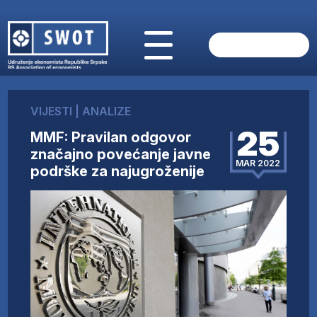
POČETNA
O NAMA
VIJESTI
|
ANALIZE
VIJESTI
25
MMF: Pravilan odgovor
AKTUELNO
značajno povećanje javne
ANALIZE
MAR 2022
podrške za najugroženije
KOMPANIJE
FINANSIJE
IZ STRANIH MEDIJA
AKTIVNOSTI
SWOT INTERVJU
UČLANI SE
KONTAKT