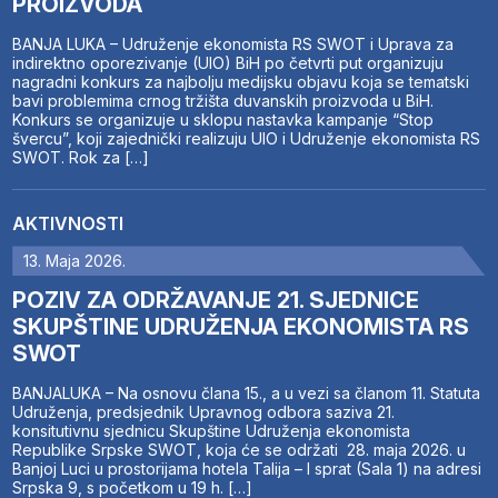
PROIZVODA
BANJA LUKA – Udruženje ekonomista RS SWOT i Uprava za
indirektno oporezivanje (UIO) BiH po četvrti put organizuju
nagradni konkurs za najbolju medijsku objavu koja se tematski
bavi problemima crnog tržišta duvanskih proizvoda u BiH.
Konkurs se organizuje u sklopu nastavka kampanje “Stop
švercu”, koji zajednički realizuju UIO i Udruženje ekonomista RS
SWOT. Rok za […]
AKTIVNOSTI
13. Maja 2026.
POZIV ZA ODRŽAVANJE 21. SJEDNICE
SKUPŠTINE UDRUŽENJA EKONOMISTA RS
SWOT
BANJALUKA – Na osnovu člana 15., a u vezi sa članom 11. Statuta
Udruženja, predsjednik Upravnog odbora saziva 21.
konsitutivnu sjednicu Skupštine Udruženja ekonomista
Republike Srpske SWOT, koja će se održati 28. maja 2026. u
Banjoj Luci u prostorijama hotela Talija – I sprat (Sala 1) na adresi
Srpska 9, s početkom u 19 h. […]