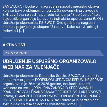
BANJALUKA – Dodjelom nagrada za najbolju medijsku objavu
koja se bavi problemom crnog tržišta duvanskih proizvoda u
BiH, završava se sedma po redu kampanja “Stop švercu” koju
zajednički organizuju Uprava za indirektno oporezivanje (UIO) i
Udruženje ekonomista RS SWOT. Ove godine na nagradni
konkurs prijavljeno je ukupno 13 radova. Kako su svi pristigli
radovi bili […]
AKTIVNOSTI
29. Maja 2026.
UDRUŽENJE USPJEŠNO ORGANIZOVALO
WEBINAR ZA MJENJAČE
Udruženje ekonomista Republike Srpske S.W.O.T. u saradnji sa
nadzornim organom PORESKOM UPRAVOM REPUBLIKE SRPSKE
organizovalo je 28.maja 2026.godine, edukaciju u formi
webinara na temu: „PRIMJENA ZAKONA O SPREČAVANJU
PRANJA NOVCA I FINANSIRANJA TERORISTIČKIH AKTIVNOSTI –
PRAVA, OBAVEZE I ODGOVORNOSTI OVLAŠĆENIH MJENJAČA I
OVLAŠTENIH LICA KOD MJENJAČA“ Edukacija je namijenjena
svim ovlašćenim mjenjačima i ovlaštenim licima […]