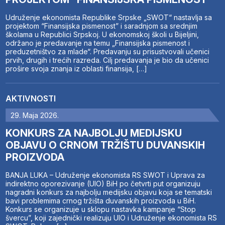
Udruženje ekonomista Republike Srpske „SWOT“ nastavlja sa
projektom “Finansijska pismenost” i saradnjom sa srednjim
školama u Republici Srpskoj. U ekonomskoj školi u Bijeljini,
održano je predavanje na temu „Finansijska pismenost i
preduzetništvo za mlade“. Predavanju su prisustvovali učenici
prvih, drugih i trećih razreda. Cilj predavanja je bio da učenici
prošire svoja znanja iz oblasti finansija, […]
AKTIVNOSTI
29. Maja 2026.
KONKURS ZA NAJBOLJU MEDIJSKU
OBJAVU O CRNOM TRŽIŠTU DUVANSKIH
PROIZVODA
BANJA LUKA – Udruženje ekonomista RS SWOT i Uprava za
indirektno oporezivanje (UIO) BiH po četvrti put organizuju
nagradni konkurs za najbolju medijsku objavu koja se tematski
bavi problemima crnog tržišta duvanskih proizvoda u BiH.
Konkurs se organizuje u sklopu nastavka kampanje “Stop
švercu”, koji zajednički realizuju UIO i Udruženje ekonomista RS