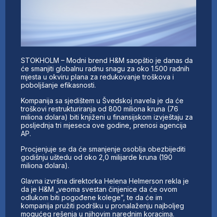
STOKHOLM – Modni brend H&M saopštio je danas da
će smanjiti globalnu radnu snagu za oko 1.500 radnih
mjesta u okviru plana za redukovanje troškova i
poboljšanje efikasnosti.
Kompanija sa sjedištem u Švedskoj navela je da će
troškovi restrukturiranja od 800 miliona kruna (76
miliona dolara) biti knjiženi u finansijskom izvještaju za
posljednja tri mjeseca ove godine, prenosi agencija
AP.
Procjenjuje se da će smanjenje osoblja obezbijediti
godišnju uštedu od oko 2,0 milijarde kruna (190
miliona dolara).
Glavna izvršna direktorka Helena Helmerson rekla je
da je H&M „veoma svestan činjenice da će ovom
odlukom biti pogođene kolege”, te da će im
kompanija pružiti podršku u pronalaženju najboljeg
mogućeg rešenja u njihovim narednim koracima.