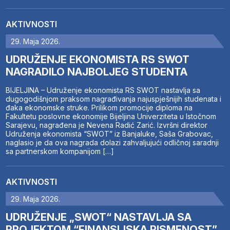
AKTIVNOSTI
29. Maja 2026.
UDRUŽENJE EKONOMISTA RS SWOT
NAGRADILO NAJBOLJEG STUDENTA
BIJELJINA – Udruženje ekonomista RS SWOT nastavlja sa
dugogodišnjom praksom nagrađivanja najuspješnijih studenata i
đaka ekonomske struke. Prilikom promocije diploma na
Fakultetu poslovne ekonomije Bijeljina Univerziteta u Istočnom
Sarajevu, nagrađena je Nevena Radić Zarić. Izvršni direktor
Udruženja ekonomista “SWOT” iz Banjaluke, Saša Grabovac,
naglasio je da ova nagrada dolazi zahvaljujući odličnoj saradnji
sa partnerskom kompanijom […]
AKTIVNOSTI
29. Maja 2026.
UDRUŽENJE „SWOT“ NASTAVLJA SA
PROJEKTOM “FINANSIJSKA PISMENOST”