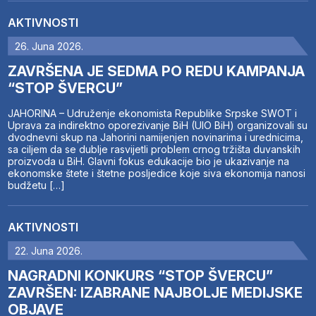
AKTIVNOSTI
26. Juna 2026.
ZAVRŠENA JE SEDMA PO REDU KAMPANJA
“STOP ŠVERCU”
JAHORINA – Udruženje ekonomista Republike Srpske SWOT i
Uprava za indirektno oporezivanje BiH (UIO BiH) organizovali su
dvodnevni skup na Jahorini namijenjen novinarima i urednicima,
sa ciljem da se dublje rasvijetli problem crnog tržišta duvanskih
proizvoda u BiH. Glavni fokus edukacije bio je ukazivanje na
ekonomske štete i štetne posljedice koje siva ekonomija nanosi
budžetu […]
AKTIVNOSTI
22. Juna 2026.
NAGRADNI KONKURS “STOP ŠVERCU”
ZAVRŠEN: IZABRANE NAJBOLJE MEDIJSKE
OBJAVE