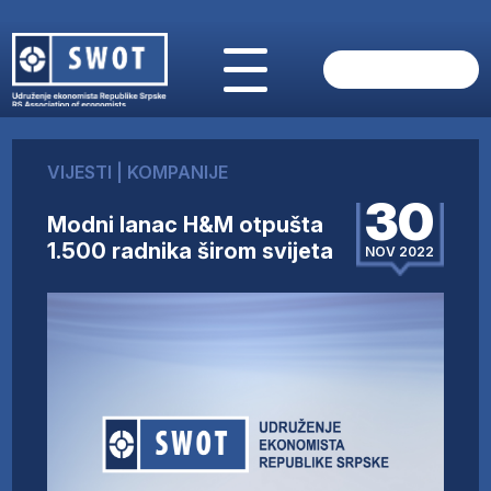
POČETNA
O NAMA
VIJESTI
|
KOMPANIJE
VIJESTI
30
AKTUELNO
Modni lanac H&M otpušta
ANALIZE
1.500 radnika širom svijeta
NOV 2022
KOMPANIJE
FINANSIJE
IZ STRANIH MEDIJA
AKTIVNOSTI
SWOT INTERVJU
UČLANI SE
KONTAKT