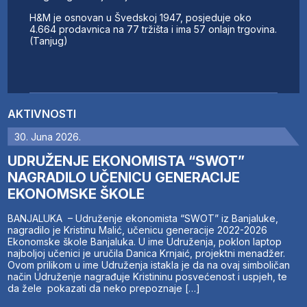
H&M je osnovan u Švedskoj 1947, posjeduje oko
4.664 prodavnica na 77 tržišta i ima 57 onlajn trgovina.
(Tanjug)
AKTIVNOSTI
30. Juna 2026.
UDRUŽENJE EKONOMISTA “SWOT”
NAGRADILO UČENICU GENERACIJE
EKONOMSKE ŠKOLE
BANJALUKA – Udruženje ekonomista “SWOT” iz Banjaluke,
nagradilo je Kristinu Malić, učenicu generacije 2022-2026
Ekonomske škole Banjaluka. U ime Udruženja, poklon laptop
najboljoj učenici je uručila Danica Krnjaić, projektni menadžer.
Ovom prilikom u ime Udruženja istakla je da na ovaj simboličan
način Udruženje nagrađuje Kristininu posvećenost i uspjeh, te
da žele pokazati da neko prepoznaje […]