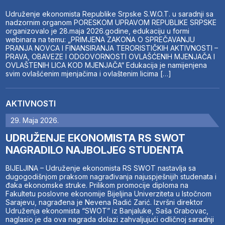
Udruženje ekonomista Republike Srpske S.W.O.T. u saradnji sa
nadzornim organom PORESKOM UPRAVOM REPUBLIKE SRPSKE
organizovalo je 28.maja 2026.godine, edukaciju u formi
webinara na temu: „PRIMJENA ZAKONA O SPREČAVANJU
PRANJA NOVCA I FINANSIRANJA TERORISTIČKIH AKTIVNOSTI –
PRAVA, OBAVEZE I ODGOVORNOSTI OVLAŠĆENIH MJENJAČA I
OVLAŠTENIH LICA KOD MJENJAČA“ Edukacija je namijenjena
svim ovlašćenim mjenjačima i ovlaštenim licima […]
AKTIVNOSTI
29. Maja 2026.
UDRUŽENJE EKONOMISTA RS SWOT
NAGRADILO NAJBOLJEG STUDENTA
BIJELJINA – Udruženje ekonomista RS SWOT nastavlja sa
dugogodišnjom praksom nagrađivanja najuspješnijih studenata i
đaka ekonomske struke. Prilikom promocije diploma na
Fakultetu poslovne ekonomije Bijeljina Univerziteta u Istočnom
Sarajevu, nagrađena je Nevena Radić Zarić. Izvršni direktor
Udruženja ekonomista “SWOT” iz Banjaluke, Saša Grabovac,
naglasio je da ova nagrada dolazi zahvaljujući odličnoj saradnji