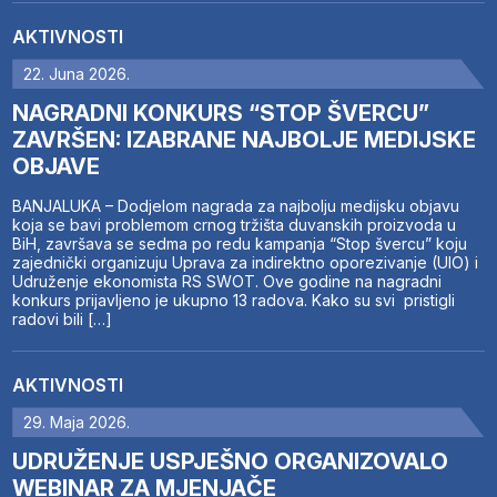
AKTIVNOSTI
22. Juna 2026.
NAGRADNI KONKURS “STOP ŠVERCU”
ZAVRŠEN: IZABRANE NAJBOLJE MEDIJSKE
OBJAVE
BANJALUKA – Dodjelom nagrada za najbolju medijsku objavu
koja se bavi problemom crnog tržišta duvanskih proizvoda u
BiH, završava se sedma po redu kampanja “Stop švercu” koju
zajednički organizuju Uprava za indirektno oporezivanje (UIO) i
Udruženje ekonomista RS SWOT. Ove godine na nagradni
konkurs prijavljeno je ukupno 13 radova. Kako su svi pristigli
radovi bili […]
AKTIVNOSTI
29. Maja 2026.
UDRUŽENJE USPJEŠNO ORGANIZOVALO
WEBINAR ZA MJENJAČE