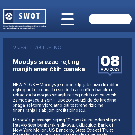
POČETNA
O NAMA
VIJESTI
|
AKTUELNO
VIJESTI
08
AKTUELNO
Moodys srezao rejting
ANALIZE
manjih američkih banaka
AUG 2023
KOMPANIJE
FINANSIJE
NEW YORK – Moodys je u ponedjeljak snizio kreditni
IZ STRANIH MEDIJA
rejting nekoliko malih i srednjih američkih banaka i
rekao da bi mogao smanjiti rejting nekih od najvećih
AKTIVNOSTI
zajmodavaca u zemlji, upozoravajući da će kreditna
snaga sektora vjerojatno biti testirana rizicima
SWOT INTERVJU
finansiranja i slabijom profitabilnošću.
UČLANI SE
Moody's je smanjio rejting 10 banaka za jedan stepen
KONTAKT
i stavio šest bankarskih divova, uključujući Bank of
New York Mellon, US Bancorp, State Street i Truist