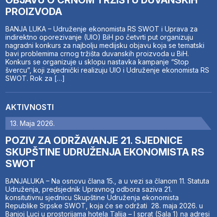
OBJAVU O CRNOM TRŽIŠTU DUVANSKIH
PROIZVODA
BANJA LUKA – Udruženje ekonomista RS SWOT i Uprava za
indirektno oporezivanje (UIO) BiH po četvrti put organizuju
nagradni konkurs za najbolju medijsku objavu koja se tematski
bavi problemima crnog tržišta duvanskih proizvoda u BiH.
Konkurs se organizuje u sklopu nastavka kampanje “Stop
švercu”, koji zajednički realizuju UIO i Udruženje ekonomista RS
SWOT. Rok za […]
AKTIVNOSTI
13. Maja 2026.
POZIV ZA ODRŽAVANJE 21. SJEDNICE
SKUPŠTINE UDRUŽENJA EKONOMISTA RS
SWOT
BANJALUKA – Na osnovu člana 15., a u vezi sa članom 11. Statuta
Udruženja, predsjednik Upravnog odbora saziva 21.
konsitutivnu sjednicu Skupštine Udruženja ekonomista
Republike Srpske SWOT, koja će se održati 28. maja 2026. u
Banjoj Luci u prostorijama hotela Talija – I sprat (Sala 1) na adresi