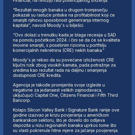
Financial, na reviziju radi potencijalnog sniženja.
“Rezultati mnogih banaka u drugom tromjesečju
pokazali su rastuće pritiske na profitabilnost koji će
smanjiti njihovu sposobnost generiranja internog
kapitala”, navodi Moody's u bilješci.
“Ovo dolazi u trenutku kada je blaga recesija u SAD
na pomolu početkom 2024. i čini se da će se kvaliteta
imovine smanjiti, s posebnim rizicima u portfelju
komercijalnih nekretnina (CRE) nekih banaka.”
Moody's je rekao da su povećane izloženosti CRE
ključni rizik zbog visokih kamata, pada potražnje za
uredima kao rezultat rada na daljinu i smanjenja
dostupnosti CRE kredita.
Agencija je takođe promijenila svoje izglede u
negativne za jedanaest velikih zajmodavaca,
uključujući Capital One, Citizens Financial i Fifth Third
Bancorp.
Kolaps Silicon Valley Bank i Signature Bank ranije ove
godine izazvao je krizu povjerenja u američkom
bankarskom sektoru, što je dovelo do odljeva
depozita u nizu regionalnih banaka uprkos tome što
su vlasti pokrenule hitne mjere za jačanje povjerenja.