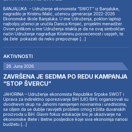
BANJALUKA – Udruženje ekonomista “SWOT” iz Banjaluke,
nagradilo je Kristinu Malić, učenicu generacije 2022-2026
Ekonomske škole Banjaluka. U ime Udruženja, poklon laptop
najboljoj učenici je uručila Danica Krnjaić, projektni menadžer.
Ovom prilikom u ime Udruženja istakla je da na ovaj simboličan
način Udruženje nagrađuje Kristininu posvećenost i uspjeh, te
da žele pokazati da neko prepoznaje […]
AKTIVNOSTI
26. Juna 2026.
ZAVRŠENA JE SEDMA PO REDU KAMPANJA
“STOP ŠVERCU”
JAHORINA – Udruženje ekonomista Republike Srpske SWOT i
Uprava za indirektno oporezivanje BiH (UIO BiH) organizovali su
dvodnevni skup na Jahorini namijenjen novinarima i urednicima,
sa ciljem da se dublje rasvijetli problem crnog tržišta duvanskih
proizvoda u BiH. Glavni fokus edukacije bio je ukazivanje na
ekonomske štete i štetne posljedice koje siva ekonomija nanosi
budžetu […]