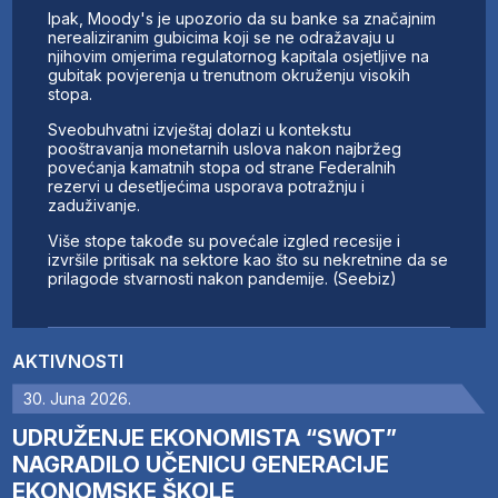
Ipak, Moody's je upozorio da su banke sa značajnim
nerealiziranim gubicima koji se ne odražavaju u
njihovim omjerima regulatornog kapitala osjetljive na
gubitak povjerenja u trenutnom okruženju visokih
stopa.
Sveobuhvatni izvještaj dolazi u kontekstu
pooštravanja monetarnih uslova nakon najbržeg
povećanja kamatnih stopa od strane Federalnih
rezervi u desetljećima usporava potražnju i
zaduživanje.
Više stope takođe su povećale izgled recesije i
izvršile pritisak na sektore kao što su nekretnine da se
prilagode stvarnosti nakon pandemije. (Seebiz)
AKTIVNOSTI
30. Juna 2026.
UDRUŽENJE EKONOMISTA “SWOT”
NAGRADILO UČENICU GENERACIJE
EKONOMSKE ŠKOLE