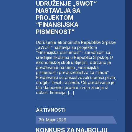
UDRUŽENJE „SWOT“
NASTAVLJA SA
PROJEKTOM
“FINANSIJSKA
PISMENOST”
Udruženje ekonomista Republike Srpske
„SWOT“ nastavlja sa projektom
“Finansijska pismenost” i saradnjom sa
srednjim školama u Republici Srpskoj. U
ekonomskoj školi u Bijeljini, održano je
predavanje na temu „Finansijska
pismenost i preduzetništvo za mlade“.
Predavanju su prisustvovali učenici prvih,
drugih i trećih razreda. Cilj predavanja je
bio da učenici prošire svoja znanja iz
oblasti finansija, […]
AKTIVNOSTI
29. Maja 2026.
KONKURS ZA NAJBOLJU