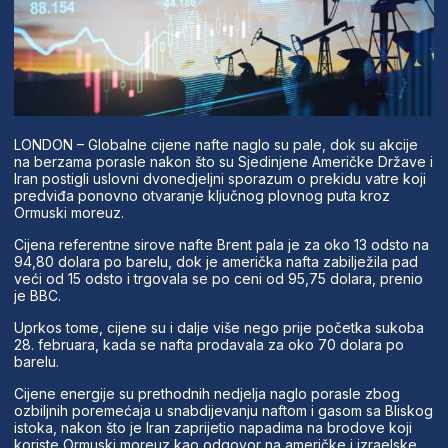
LONDON – Globalne cijene nafte naglo su pale, dok su akcije
na berzama porasle nakon što su Sjedinjene Američke Države i
Iran postigli uslovni dvonedjeljni sporazum o prekidu vatre koji
predviđa ponovno otvaranje ključnog plovnog puta kroz
Ormuski moreuz.
Cijena referentne sirove nafte Brent pala je za oko 13 odsto na
94,80 dolara po barelu, dok je američka nafta zabilježila pad
veći od 15 odsto i trgovala se po ceni od 95,75 dolara, prenio
je BBC.
Uprkos tome, cijene su i dalje više nego prije početka sukoba
28. februara, kada se nafta prodavala za oko 70 dolara po
barelu.
Cijene energije su prethodnih nedjelja naglo porasle zbog
ozbiljnih poremećaja u snabdijevanju naftom i gasom sa Bliskog
istoka, nakon što je Iran zaprijetio napadima na brodove koji
koriste Ormuski moreuz kao odgovor na američke i izraelske