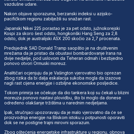
vazdušne udare.
Nakon objave sporazuma, berzanski indeksi u azijsko-
pacifičkom regionu zabilježili su snažan rast.
Japanski Nikei 225 porastao je za pet odsto, južnokorejski
Kospi za skoro šest odsto, hongkonški Hang Seng za 2,8
odsto, dok je australijski ASX 200 skočio za 2,7 procenata.
Predsjednik SAD Donald Tramp saopštio je na društvenim
mrežama da je pristao da obustavi bombardovanje Irana na
dvije nedjelje, pod uslovom da Teheran odmah i bezbjedno
ponovo otvori Ormuski moreuz.
Analitičari ocjenjuju da je Vašington vjerovatno bio oprezan
zbog rizika da bi dalja eskalacija sukoba mogla da izazove
nagli rast cijena energije i ozbiljne ekonomske posljedice.
Tokom primirja se očekuje da dio tankera koji su čekali u blizini
moreuza ponovo nastavi plovidbu, što bi moglo da donese
određeno olakšanje tržištima u narednim nedjeljama.
Ipak, stručnjaci upozoravaju da je malo vjerovatno da će se
proizvodnja energije na Bliskom istoku u potpunosti oporaviti
dok se ne postigne trajni mirovni sporazum.
Zbog oštećenja energetske infrastrukture u regionu, obnova