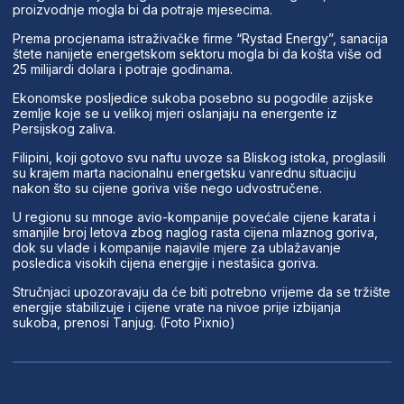
proizvodnje mogla bi da potraje mjesecima.
Prema procjenama istraživačke firme “Rystad Energy”, sanacija
štete nanijete energetskom sektoru mogla bi da košta više od
25 milijardi dolara i potraje godinama.
Ekonomske posljedice sukoba posebno su pogodile azijske
zemlje koje se u velikoj mjeri oslanjaju na energente iz
Persijskog zaliva.
Filipini, koji gotovo svu naftu uvoze sa Bliskog istoka, proglasili
su krajem marta nacionalnu energetsku vanrednu situaciju
nakon što su cijene goriva više nego udvostručene.
U regionu su mnoge avio-kompanije povećale cijene karata i
smanjile broj letova zbog naglog rasta cijena mlaznog goriva,
dok su vlade i kompanije najavile mjere za ublažavanje
posledica visokih cijena energije i nestašica goriva.
Stručnjaci upozoravaju da će biti potrebno vrijeme da se tržište
energije stabilizuje i cijene vrate na nivoe prije izbijanja
sukoba, prenosi Tanjug. (Foto Pixnio)