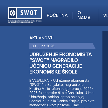
O
POČETNA
VI
NAMA
POČETNA
O NAMA
AKTIVNOSTI
VIJESTI
30. Juna 2026.
AKTUELNO
F
ANALIZE
UDRUŽENJE EKONOMISTA
I
KOMPANIJE
“SWOT” NAGRADILO
UČENICU GENERACIJE
FINANSIJE
EKONOMSKE ŠKOLE
IZ STRANIH MEDIJA
AKTIVNOSTI
BANJALUKA – Udruženje ekonomista
“SWOT” iz Banjaluke, nagradilo je
SWOT INTERVJU
Kristinu Malić, učenicu generacije 2022-
UČLANI SE
2026 Ekonomske škole Banjaluka. U ime
Udruženja, poklon laptop najboljoj
KONTAKT
učenici je uručila Danica Krnjaić, projektni
menadžer. Ovom prilikom u ime