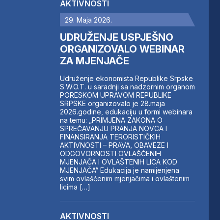
AKTIVNOSTI
29. Maja 2026.
UDRUŽENJE USPJEŠNO
ORGANIZOVALO WEBINAR
ZA MJENJAČE
Udruženje ekonomista Republike Srpske
S.W.O.T. u saradnji sa nadzornim organom
PORESKOM UPRAVOM REPUBLIKE
SRPSKE organizovalo je 28.maja
2026.godine, edukaciju u formi webinara
na temu: „PRIMJENA ZAKONA O
SPREČAVANJU PRANJA NOVCA I
FINANSIRANJA TERORISTIČKIH
AKTIVNOSTI – PRAVA, OBAVEZE I
ODGOVORNOSTI OVLAŠĆENIH
MJENJAČA I OVLAŠTENIH LICA KOD
MJENJAČA“ Edukacija je namijenjena
svim ovlašćenim mjenjačima i ovlaštenim
licima […]
AKTIVNOSTI