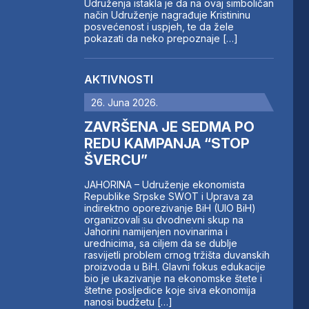
Udruženja istakla je da na ovaj simboličan
način Udruženje nagrađuje Kristininu
posvećenost i uspjeh, te da žele
pokazati da neko prepoznaje […]
AKTIVNOSTI
26. Juna 2026.
ZAVRŠENA JE SEDMA PO
REDU KAMPANJA “STOP
ŠVERCU”
JAHORINA – Udruženje ekonomista
Republike Srpske SWOT i Uprava za
indirektno oporezivanje BiH (UIO BiH)
organizovali su dvodnevni skup na
Jahorini namijenjen novinarima i
urednicima, sa ciljem da se dublje
rasvijetli problem crnog tržišta duvanskih
proizvoda u BiH. Glavni fokus edukacije
bio je ukazivanje na ekonomske štete i
štetne posljedice koje siva ekonomija
nanosi budžetu […]