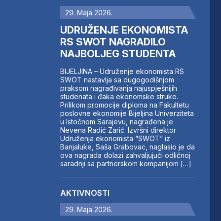
29. Maja 2026.
UDRUŽENJE EKONOMISTA
RS SWOT NAGRADILO
NAJBOLJEG STUDENTA
BIJELJINA – Udruženje ekonomista RS
SWOT nastavlja sa dugogodišnjom
praksom nagrađivanja najuspješnijih
studenata i đaka ekonomske struke.
Prilikom promocije diploma na Fakultetu
poslovne ekonomije Bijeljina Univerziteta
u Istočnom Sarajevu, nagrađena je
Nevena Radić Zarić. Izvršni direktor
Udruženja ekonomista “SWOT” iz
Banjaluke, Saša Grabovac, naglasio je da
ova nagrada dolazi zahvaljujući odličnoj
saradnji sa partnerskom kompanijom […]
AKTIVNOSTI
29. Maja 2026.