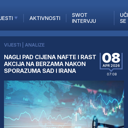
SWOT
UČ
JESTI
AKTIVNOSTI
INTERVJU
SE
AKTUELNO
ANALIZE
VIJESTI
|
ANALIZE
KOMPANIJE
08
NAGLI PAD CIJENA NAFTE I RAST
INANSIJE
AKCIJA NA BERZAMA NAKON
Z STRANIH MEDIJA
APR 2026
SPORAZUMA SAD I IRANA
07:08