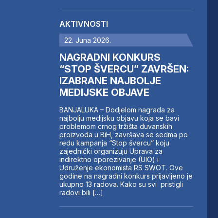
AKTIVNOSTI
22. Juna 2026.
NAGRADNI KONKURS
“STOP ŠVERCU” ZAVRŠEN:
IZABRANE NAJBOLJE
MEDIJSKE OBJAVE
BANJALUKA – Dodjelom nagrada za
najbolju medijsku objavu koja se bavi
problemom crnog tržišta duvanskih
proizvoda u BiH, završava se sedma po
redu kampanja “Stop švercu” koju
zajednički organizuju Uprava za
indirektno oporezivanje (UIO) i
Udruženje ekonomista RS SWOT. Ove
godine na nagradni konkurs prijavljeno je
ukupno 13 radova. Kako su svi pristigli
radovi bili […]