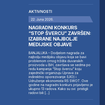
AKTIVNOSTI
22. Juna 2026.
NAGRADNI KONKURS
“STOP ŠVERCU” ZAVRŠEN:
IZABRANE NAJBOLJE
MEDIJSKE OBJAVE
BANJALUKA – Dodjelom nagrada za
najbolju medijsku objavu koja se bavi
problemom crnog tržišta duvanskih
proizvoda u BiH, završava se sedma po
redu kampanja “Stop švercu” koju
zajednički organizuju Uprava za
indirektno oporezivanje (UIO) i
Udruženje ekonomista RS SWOT. Ove
godine na nagradni konkurs prijavljeno je
ukupno 13 radova. Kako su svi pristigli
radovi bili […]