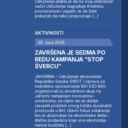
Udruženja istakla je da na ovaj simboličan
način Udruženje nagrađuje Kristininu
posvećenost i uspjeh, te da žele
pokazati da neko prepoznaje […]
AKTIVNOSTI
26. Juna 2026.
ZAVRŠENA JE SEDMA PO
REDU KAMPANJA “STOP
ŠVERCU”
JAHORINA – Udruženje ekonomista
Republike Srpske SWOT i Uprava za
indirektno oporezivanje BiH (UIO BiH)
organizovali su dvodnevni skup na
Jahorini namijenjen novinarima i
urednicima, sa ciljem da se dublje
rasvijetli problem crnog tržišta duvanskih
proizvoda u BiH. Glavni fokus edukacije
bio je ukazivanje na ekonomske štete i
štetne posljedice koje siva ekonomija
nanosi budžetu […]