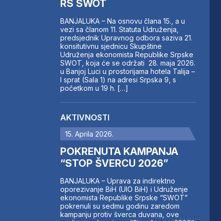
RS SWOT
BANJALUKA – Na osnovu člana 15., a u
vezi sa članom 11. Statuta Udruženja,
predsjednik Upravnog odbora saziva 21.
konsitutivnu sjednicu Skupštine
Udruženja ekonomista Republike Srpske
SWOT, koja će se održati 28. maja 2026.
u Banjoj Luci u prostorijama hotela Talija –
I sprat (Sala 1) na adresi Srpska 9, s
početkom u 19 h. […]
AKTIVNOSTI
15. Aprila 2026.
POKRENUTA KAMPANJA
“STOP ŠVERCU 2026”
BANJALUKA – Uprava za indirektno
oporezivanje BiH (UIO BiH) i Udruženje
ekonomista Republike Srpske “SWOT”
pokrenuli su sedmu godinu zaredom
kampanju protiv šverca duvana, ove