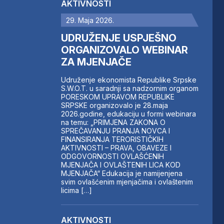
AKTIVNOSTI
29. Maja 2026.
UDRUŽENJE USPJEŠNO
ORGANIZOVALO WEBINAR
ZA MJENJAČE
Udruženje ekonomista Republike Srpske
S.W.O.T. u saradnji sa nadzornim organom
PORESKOM UPRAVOM REPUBLIKE
SRPSKE organizovalo je 28.maja
2026.godine, edukaciju u formi webinara
na temu: „PRIMJENA ZAKONA O
SPREČAVANJU PRANJA NOVCA I
FINANSIRANJA TERORISTIČKIH
AKTIVNOSTI – PRAVA, OBAVEZE I
ODGOVORNOSTI OVLAŠĆENIH
MJENJAČA I OVLAŠTENIH LICA KOD
MJENJAČA“ Edukacija je namijenjena
svim ovlašćenim mjenjačima i ovlaštenim
licima […]
AKTIVNOSTI