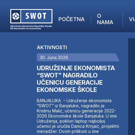
O
POČETNA
VI
NAMA
POČETNA
O NAMA
AKTIVNOSTI
VIJESTI
30. Juna 2026.
AKTUELNO
F
ANALIZE
UDRUŽENJE EKONOMISTA
I
KOMPANIJE
“SWOT” NAGRADILO
UČENICU GENERACIJE
FINANSIJE
EKONOMSKE ŠKOLE
IZ STRANIH MEDIJA
AKTIVNOSTI
BANJALUKA – Udruženje ekonomista
“SWOT” iz Banjaluke, nagradilo je
SWOT INTERVJU
Kristinu Malić, učenicu generacije 2022-
UČLANI SE
2026 Ekonomske škole Banjaluka. U ime
Udruženja, poklon laptop najboljoj
KONTAKT
učenici je uručila Danica Krnjaić, projektni
menadžer. Ovom prilikom u ime