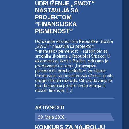
UDRUŽENJE „SWOT“
NASTAVLJA SA
PROJEKTOM
“FINANSIJSKA
PISMENOST”
Udruženje ekonomista Republike Srpske
„SWOT“ nastavlja sa projektom
“Finansijska pismenost” i saradnjom sa
srednjim školama u Republici Srpskoj. U
ekonomskoj školi u Bijeljini, održano je
predavanje na temu „Finansijska
pismenost i preduzetništvo za mlade“.
Predavanju su prisustvovali učenici prvih,
drugih i trećih razreda. Cilj predavanja je
bio da učenici prošire svoja znanja iz
oblasti finansija, […]
AKTIVNOSTI
29. Maja 2026.
KONKURS ZA NAJBOLJU