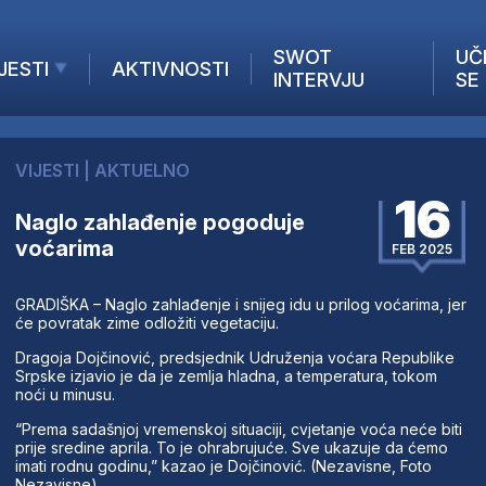
SWOT
UČ
JESTI
AKTIVNOSTI
INTERVJU
SE
AKTUELNO
ANALIZE
VIJESTI
|
AKTUELNO
KOMPANIJE
16
INANSIJE
Naglo zahlađenje pogoduje
voćarima
Z STRANIH MEDIJA
FEB 2025
GRADIŠKA – Naglo zahlađenje i snijeg idu u prilog voćarima, jer
će povratak zime odložiti vegetaciju.
Dragoja Dojčinović, predsjednik Udruženja voćara Republike
Srpske izjavio je da je zemlja hladna, a temperatura, tokom
noći u minusu.
“Prema sadašnjoj vremenskoj situaciji, cvjetanje voća neće biti
prije sredine aprila. To je ohrabrujuće. Sve ukazuje da ćemo
imati rodnu godinu,” kazao je Dojčinović. (Nezavisne, Foto
Nezavisne)