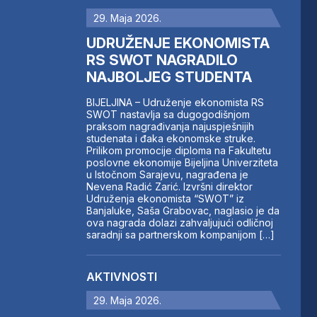
29. Maja 2026.
UDRUŽENJE EKONOMISTA
RS SWOT NAGRADILO
NAJBOLJEG STUDENTA
BIJELJINA – Udruženje ekonomista RS
SWOT nastavlja sa dugogodišnjom
praksom nagrađivanja najuspješnijih
studenata i đaka ekonomske struke.
Prilikom promocije diploma na Fakultetu
poslovne ekonomije Bijeljina Univerziteta
u Istočnom Sarajevu, nagrađena je
Nevena Radić Zarić. Izvršni direktor
Udruženja ekonomista “SWOT” iz
Banjaluke, Saša Grabovac, naglasio je da
ova nagrada dolazi zahvaljujući odličnoj
saradnji sa partnerskom kompanijom […]
AKTIVNOSTI
29. Maja 2026.