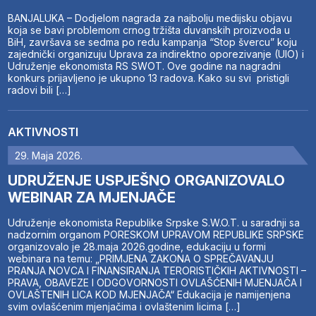
BANJALUKA – Dodjelom nagrada za najbolju medijsku objavu
koja se bavi problemom crnog tržišta duvanskih proizvoda u
BiH, završava se sedma po redu kampanja “Stop švercu” koju
zajednički organizuju Uprava za indirektno oporezivanje (UIO) i
Udruženje ekonomista RS SWOT. Ove godine na nagradni
konkurs prijavljeno je ukupno 13 radova. Kako su svi pristigli
radovi bili […]
AKTIVNOSTI
29. Maja 2026.
UDRUŽENJE USPJEŠNO ORGANIZOVALO
WEBINAR ZA MJENJAČE
Udruženje ekonomista Republike Srpske S.W.O.T. u saradnji sa
nadzornim organom PORESKOM UPRAVOM REPUBLIKE SRPSKE
organizovalo je 28.maja 2026.godine, edukaciju u formi
webinara na temu: „PRIMJENA ZAKONA O SPREČAVANJU
PRANJA NOVCA I FINANSIRANJA TERORISTIČKIH AKTIVNOSTI –
PRAVA, OBAVEZE I ODGOVORNOSTI OVLAŠĆENIH MJENJAČA I
OVLAŠTENIH LICA KOD MJENJAČA“ Edukacija je namijenjena
svim ovlašćenim mjenjačima i ovlaštenim licima […]