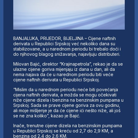
BANJALUKA, PRIJEDOR, BIJELJINA – Cijene naftnih
derivata u Republici Srpskoj već nekoliko dana su
stabilizovane, a u narednom periodu bi trebalo doći i
do njihovog blagog snižavanja, najavljuju distributeri.
Milovan Bajić, direktor “Krajinapetrola”, rekao je da se
ulazne cijene goriva mijenjaju iz dana u dan, ali da
nema najava da će u narednom periodu biti veće
cijene naftnih derivata u Republici Srpskoj.
“Mislim da u narednom periodu neće biti povećanja
cijena naftnih derivata, a možda se mogu očekivati
niže cijene dizela i benzina na benzinskim pumpama u
Srpskoj. Sada se prave cijene goriva za ovu godinu,
ali moje mišljenje je da će cijene ići nešto niže, ali još
se ne zna koliko”, kazao je Bajić.
Inače, trenutne cijene dizela na benzinskim pumpama
u Republici Srpskoj se kreću od 2,7 do 2,9 KM, a
benzina od 2,4 do 2,6 KM.