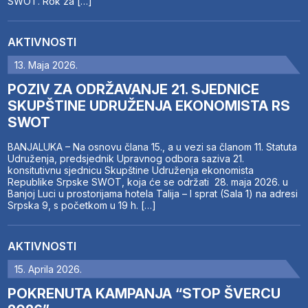
SWOT. Rok za […]
AKTIVNOSTI
13. Maja 2026.
POZIV ZA ODRŽAVANJE 21. SJEDNICE
SKUPŠTINE UDRUŽENJA EKONOMISTA RS
SWOT
BANJALUKA – Na osnovu člana 15., a u vezi sa članom 11. Statuta
Udruženja, predsjednik Upravnog odbora saziva 21.
konsitutivnu sjednicu Skupštine Udruženja ekonomista
Republike Srpske SWOT, koja će se održati 28. maja 2026. u
Banjoj Luci u prostorijama hotela Talija – I sprat (Sala 1) na adresi
Srpska 9, s početkom u 19 h. […]
AKTIVNOSTI
15. Aprila 2026.
POKRENUTA KAMPANJA “STOP ŠVERCU