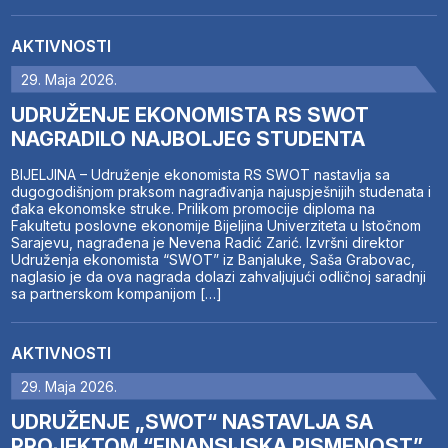
AKTIVNOSTI
29. Maja 2026.
UDRUŽENJE EKONOMISTA RS SWOT
NAGRADILO NAJBOLJEG STUDENTA
BIJELJINA – Udruženje ekonomista RS SWOT nastavlja sa
dugogodišnjom praksom nagrađivanja najuspješnijih studenata i
đaka ekonomske struke. Prilikom promocije diploma na
Fakultetu poslovne ekonomije Bijeljina Univerziteta u Istočnom
Sarajevu, nagrađena je Nevena Radić Zarić. Izvršni direktor
Udruženja ekonomista “SWOT” iz Banjaluke, Saša Grabovac,
naglasio je da ova nagrada dolazi zahvaljujući odličnoj saradnji
sa partnerskom kompanijom […]
AKTIVNOSTI
29. Maja 2026.
UDRUŽENJE „SWOT“ NASTAVLJA SA
PROJEKTOM “FINANSIJSKA PISMENOST”