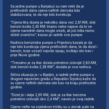
Sa jedne pumpe u Banjaluci su nam rekli da je
prethodnih dana cijena naftnih derivata bila
stabilizovana, te da nije bilo korekcija.
“Cijena litra dizela je nekoliko dana već 2,81 KM, dok
benzin košta 2,45 KM. Imamo neke najave da bi se
cijene narednih dana mogle sniziti, ali još ništa nismo
dobili zvanično”, kazao je radnik ove pumpe.
Radnica benzinske pumpe u Prijedoru kazala je da
nije bilo korekcija cijena prethodnih dana, te da dizel i
benzin, koje vozači najviše sipaju, koštaju isto kao i
prije Nove godine.
“Trenutno je za litar dizela potrebno izdvojiti 2,83 KM,
dok benzin košta 2,38 KM”, dodala je ova radnica.
Slična situacija je i u Bijeljini, a radnik jedne pumpe u
drugom najvećem gradu u Republici Srpskoj kaže da
su cijene naftnih derivata iste kao na kraju prethodne
godine.
“Dizel je i dalje 2,65 KM, dok je za litar benzina
potrebno izdvojiti oko 2,4 KM”, naveo je ovaj radnik.
Cijene nafte na svjetskom tržištu su u utorak pale na