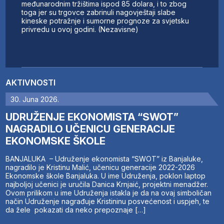
međunarodnim tržištima ispod 85 dolara, i to zbog
toga jer su trgovce zabrinuli nagovještaji slabe
kineske potražnje i sumorne prognoze za svjetsku
privredu u ovoj godini. (Nezavisne)
AKTIVNOSTI
30. Juna 2026.
UDRUŽENJE EKONOMISTA “SWOT”
NAGRADILO UČENICU GENERACIJE
EKONOMSKE ŠKOLE
BANJALUKA – Udruženje ekonomista “SWOT” iz Banjaluke,
nagradilo je Kristinu Malić, učenicu generacije 2022-2026
Ekonomske škole Banjaluka. U ime Udruženja, poklon laptop
najboljoj učenici je uručila Danica Krnjaić, projektni menadžer.
Ovom prilikom u ime Udruženja istakla je da na ovaj simboličan
način Udruženje nagrađuje Kristininu posvećenost i uspjeh, te
da žele pokazati da neko prepoznaje […]