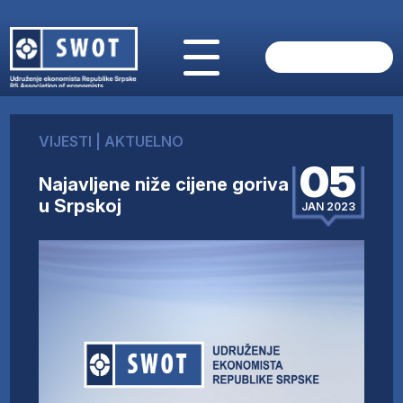
POČETNA
O NAMA
VIJESTI
|
AKTUELNO
VIJESTI
05
AKTUELNO
Najavljene niže cijene goriva
ANALIZE
u Srpskoj
JAN 2023
KOMPANIJE
FINANSIJE
IZ STRANIH MEDIJA
AKTIVNOSTI
SWOT INTERVJU
UČLANI SE
KONTAKT