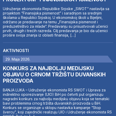
Udruženje ekonomista Republike Srpske „SWOT“ nastavlja sa
projektom “Finansijska pismenost” i saradnjom sa srednjim
školama u Republici Srpskoj. U ekonomskoj školi u Bijeljini,
održano je predavanje na temu „Finansijska pismenost i
preduzetništvo za mlade“. Predavanju su prisustvovali učenici
prvih, drugih i trećih razreda. Cilj predavanja je bio da učenici
prošire svoja znanja iz oblasti finansija, […]
AKTIVNOSTI
29. Maja 2026.
KONKURS ZA NAJBOLJU MEDIJSKU
OBJAVU O CRNOM TRŽIŠTU DUVANSKIH
PROIZVODA
BANJA LUKA – Udruženje ekonomista RS SWOT i Uprava za
indirektno oporezivanje (UIO) BiH po četvrti put organizuju
nagradni konkurs za najbolju medijsku objavu koja se tematski
bavi problemima crnog tržišta duvanskih proizvoda u BiH.
Konkurs se organizuje u sklopu nastavka kampanje “Stop
švercu”, koji zajednički realizuju UIO i Udruženje ekonomista RS