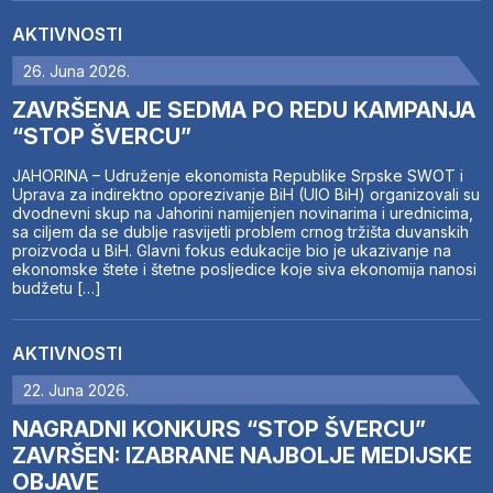
AKTIVNOSTI
26. Juna 2026.
ZAVRŠENA JE SEDMA PO REDU KAMPANJA
“STOP ŠVERCU”
JAHORINA – Udruženje ekonomista Republike Srpske SWOT i
Uprava za indirektno oporezivanje BiH (UIO BiH) organizovali su
dvodnevni skup na Jahorini namijenjen novinarima i urednicima,
sa ciljem da se dublje rasvijetli problem crnog tržišta duvanskih
proizvoda u BiH. Glavni fokus edukacije bio je ukazivanje na
ekonomske štete i štetne posljedice koje siva ekonomija nanosi
budžetu […]
AKTIVNOSTI
22. Juna 2026.
NAGRADNI KONKURS “STOP ŠVERCU”
ZAVRŠEN: IZABRANE NAJBOLJE MEDIJSKE
OBJAVE