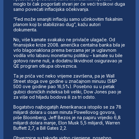
moglo bi čak pogoršati stvari jer će veći troškovi duga
samo povećati inflacijska očekivanja.
“Fed može smanjiti inflaciju samo učinkovitim fiskalnim
planom koji bi stabilizirao dug”, kažu autori
dokumenta.
No, više kamate svakako ne privlače ulagače. Od
finansijske krize 2008. američka centalna banka bila je
vrlo blagonaklona prema berzama jer je uglavnom
vodila vrlo labavu monetarnu politiku – kamate su bile
gotovo ravne nuli, a dodatnu likvidnost osiguravao je
QE program otkupa obveznica.
Ta je priča već neko vrijeme završena, pa je Wall
Street stoga ove godine u značajnom minusu (S&P
500 ove godine pao 16,5%). Posebno su u petak
gubici dioničkih indeksa bili veliki, Dow Jones pao je
za više od hiljadu bodova ili za tri odsto.
Bogatstvo najbogatijih Amerikanaca istopilo se za 78
milijardi dolara u osam minuta Powellovog govora,
piše Bloomberg, Jeff Bezos je na papiru vrijedio 6,8
milijardi dolara manje, Elon Musk 5,5 milijardi, Warren
Buffett 2,7, a Bill Gates 2,2.
Obveznice su takođe vidno cijenjene, posebno