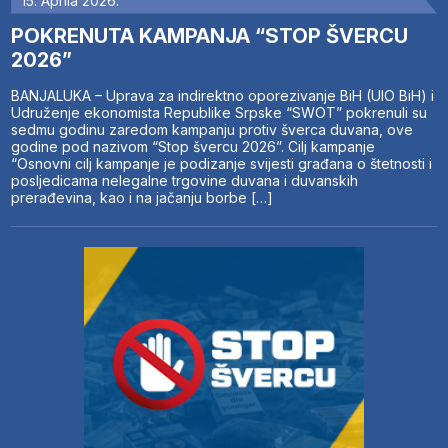
15. Aprila 2026.
POKRENUTA KAMPANJA “STOP ŠVERCU
2026”
BANJALUKA – Uprava za indirektno oporezivanje BiH (UIO BiH) i
Udruženje ekonomista Republike Srpske “SWOT” pokrenuli su
sedmu godinu zaredom kampanju protiv šverca duvana, ove
godine pod nazivom “Stop švercu 2026”. Cilj kampanje
“Osnovni cilj kampanje je podizanje svijesti građana o štetnosti i
posljedicama nelegalne trgovine duvana i duvanskih
prerađevina, kao i na jačanju borbe […]