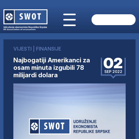
POČETNA
O NAMA
VIJESTI
|
FINANSIJE
VIJESTI
02
Najbogatiji Amerikanci za
AKTUELNO
osam minuta izgubili 78
ANALIZE
SEP 2022
milijardi dolara
KOMPANIJE
FINANSIJE
IZ STRANIH MEDIJA
AKTIVNOSTI
SWOT INTERVJU
UČLANI SE
KONTAKT