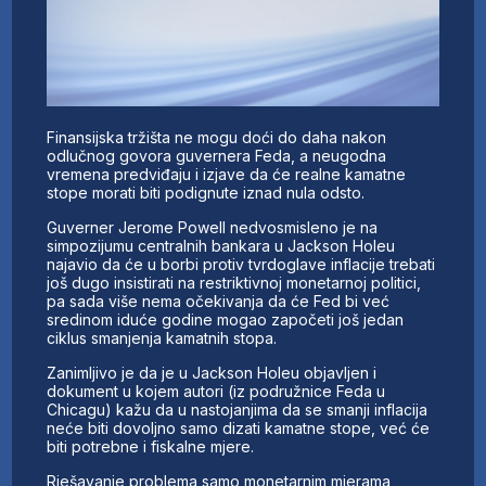
Finansijska tržišta ne mogu doći do daha nakon
odlučnog govora guvernera Feda, a neugodna
vremena predviđaju i izjave da će realne kamatne
stope morati biti podignute iznad nula odsto.
Guverner Jerome Powell nedvosmisleno je na
simpozijumu centralnih bankara u Jackson Holeu
najavio da će u borbi protiv tvrdoglave inflacije trebati
još dugo insistirati na restriktivnoj monetarnoj politici,
pa sada više nema očekivanja da će Fed bi već
sredinom iduće godine mogao započeti još jedan
ciklus smanjenja kamatnih stopa.
Zanimljivo je da je u Jackson Holeu objavljen i
dokument u kojem autori (iz podružnice Feda u
Chicagu) kažu da u nastojanjima da se smanji inflacija
neće biti dovoljno samo dizati kamatne stope, već će
biti potrebne i fiskalne mjere.
Rješavanje problema samo monetarnim mjerama