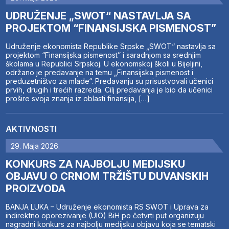
UDRUŽENJE „SWOT“ NASTAVLJA SA
PROJEKTOM “FINANSIJSKA PISMENOST”
Udruženje ekonomista Republike Srpske „SWOT“ nastavlja sa
projektom “Finansijska pismenost” i saradnjom sa srednjim
školama u Republici Srpskoj. U ekonomskoj školi u Bijeljini,
održano je predavanje na temu „Finansijska pismenost i
preduzetništvo za mlade“. Predavanju su prisustvovali učenici
prvih, drugih i trećih razreda. Cilj predavanja je bio da učenici
prošire svoja znanja iz oblasti finansija, […]
AKTIVNOSTI
29. Maja 2026.
KONKURS ZA NAJBOLJU MEDIJSKU
OBJAVU O CRNOM TRŽIŠTU DUVANSKIH
PROIZVODA
BANJA LUKA – Udruženje ekonomista RS SWOT i Uprava za
indirektno oporezivanje (UIO) BiH po četvrti put organizuju
nagradni konkurs za najbolju medijsku objavu koja se tematski