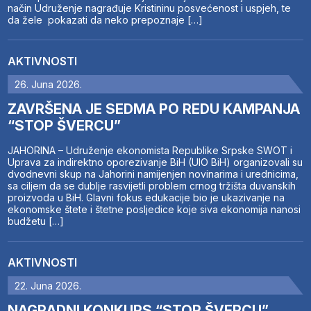
način Udruženje nagrađuje Kristininu posvećenost i uspjeh, te
da žele pokazati da neko prepoznaje […]
AKTIVNOSTI
26. Juna 2026.
ZAVRŠENA JE SEDMA PO REDU KAMPANJA
“STOP ŠVERCU”
JAHORINA – Udruženje ekonomista Republike Srpske SWOT i
Uprava za indirektno oporezivanje BiH (UIO BiH) organizovali su
dvodnevni skup na Jahorini namijenjen novinarima i urednicima,
sa ciljem da se dublje rasvijetli problem crnog tržišta duvanskih
proizvoda u BiH. Glavni fokus edukacije bio je ukazivanje na
ekonomske štete i štetne posljedice koje siva ekonomija nanosi
budžetu […]
AKTIVNOSTI
22. Juna 2026.
NAGRADNI KONKURS “STOP ŠVERCU”