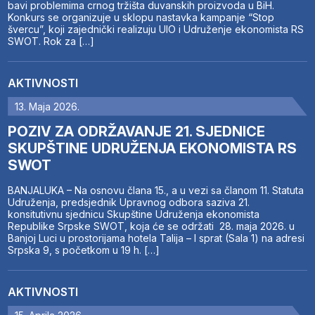
bavi problemima crnog tržišta duvanskih proizvoda u BiH.
Konkurs se organizuje u sklopu nastavka kampanje “Stop
švercu”, koji zajednički realizuju UIO i Udruženje ekonomista RS
SWOT. Rok za […]
AKTIVNOSTI
13. Maja 2026.
POZIV ZA ODRŽAVANJE 21. SJEDNICE
SKUPŠTINE UDRUŽENJA EKONOMISTA RS
SWOT
BANJALUKA – Na osnovu člana 15., a u vezi sa članom 11. Statuta
Udruženja, predsjednik Upravnog odbora saziva 21.
konsitutivnu sjednicu Skupštine Udruženja ekonomista
Republike Srpske SWOT, koja će se održati 28. maja 2026. u
Banjoj Luci u prostorijama hotela Talija – I sprat (Sala 1) na adresi
Srpska 9, s početkom u 19 h. […]
AKTIVNOSTI