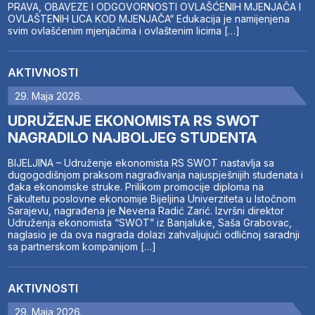
PRAVA, OBAVEZE I ODGOVORNOSTI OVLAŠĆENIH MJENJAČA I
OVLAŠTENIH LICA KOD MJENJAČA“ Edukacija je namijenjena
svim ovlašćenim mjenjačima i ovlaštenim licima […]
AKTIVNOSTI
29. Maja 2026.
UDRUŽENJE EKONOMISTA RS SWOT
NAGRADILO NAJBOLJEG STUDENTA
BIJELJINA – Udruženje ekonomista RS SWOT nastavlja sa
dugogodišnjom praksom nagrađivanja najuspješnijih studenata i
đaka ekonomske struke. Prilikom promocije diploma na
Fakultetu poslovne ekonomije Bijeljina Univerziteta u Istočnom
Sarajevu, nagrađena je Nevena Radić Zarić. Izvršni direktor
Udruženja ekonomista “SWOT” iz Banjaluke, Saša Grabovac,
naglasio je da ova nagrada dolazi zahvaljujući odličnoj saradnji
sa partnerskom kompanijom […]
AKTIVNOSTI
29. Maja 2026.