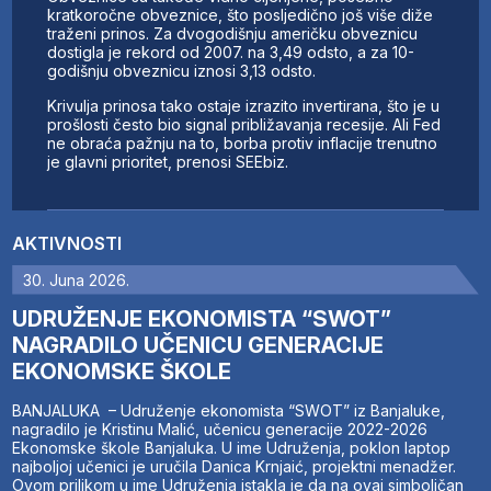
kratkoročne obveznice, što posljedično još više diže
traženi prinos. Za dvogodišnju američku obveznicu
dostigla je rekord od 2007. na 3,49 odsto, a za 10-
godišnju obveznicu iznosi 3,13 odsto.
Krivulja prinosa tako ostaje izrazito invertirana, što je u
prošlosti često bio signal približavanja recesije. Ali Fed
ne obraća pažnju na to, borba protiv inflacije trenutno
je glavni prioritet, prenosi SEEbiz.
AKTIVNOSTI
30. Juna 2026.
UDRUŽENJE EKONOMISTA “SWOT”
NAGRADILO UČENICU GENERACIJE
EKONOMSKE ŠKOLE
BANJALUKA – Udruženje ekonomista “SWOT” iz Banjaluke,
nagradilo je Kristinu Malić, učenicu generacije 2022-2026
Ekonomske škole Banjaluka. U ime Udruženja, poklon laptop
najboljoj učenici je uručila Danica Krnjaić, projektni menadžer.
Ovom prilikom u ime Udruženja istakla je da na ovaj simboličan