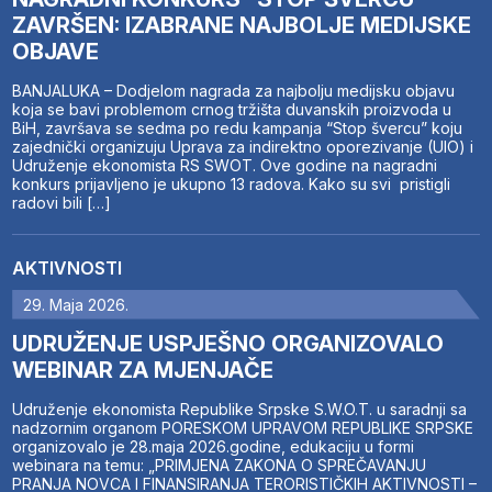
ZAVRŠEN: IZABRANE NAJBOLJE MEDIJSKE
OBJAVE
BANJALUKA – Dodjelom nagrada za najbolju medijsku objavu
koja se bavi problemom crnog tržišta duvanskih proizvoda u
BiH, završava se sedma po redu kampanja “Stop švercu” koju
zajednički organizuju Uprava za indirektno oporezivanje (UIO) i
Udruženje ekonomista RS SWOT. Ove godine na nagradni
konkurs prijavljeno je ukupno 13 radova. Kako su svi pristigli
radovi bili […]
AKTIVNOSTI
29. Maja 2026.
UDRUŽENJE USPJEŠNO ORGANIZOVALO
WEBINAR ZA MJENJAČE
Udruženje ekonomista Republike Srpske S.W.O.T. u saradnji sa
nadzornim organom PORESKOM UPRAVOM REPUBLIKE SRPSKE
organizovalo je 28.maja 2026.godine, edukaciju u formi
webinara na temu: „PRIMJENA ZAKONA O SPREČAVANJU
PRANJA NOVCA I FINANSIRANJA TERORISTIČKIH AKTIVNOSTI –