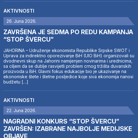
AKTIVNOSTI
26. Juna 2026.
ZAVRŠENA JE SEDMA PO REDU KAMPANJA
“STOP ŠVERCU”
JAHORINA – Udruženje ekonomista Republike Srpske SWOT i
Uprava za indirektno oporezivanje BiH (UIO BiH) organizovali su
dvodnevni skup na Jahorini namijenjen novinarima i urednicima,
sa ciljem da se dublje rasvijetli problem crnog tržišta duvanskih
proizvoda u BiH. Glavni fokus edukacije bio je ukazivanje na
ekonomske štete i štetne posljedice koje siva ekonomija nanosi
budžetu […]
AKTIVNOSTI
22. Juna 2026.
NAGRADNI KONKURS “STOP ŠVERCU”
ZAVRŠEN: IZABRANE NAJBOLJE MEDIJSKE
OBJAVE