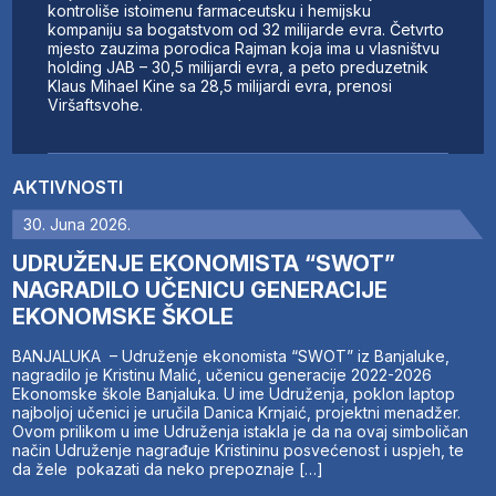
kontroliše istoimenu farmaceutsku i hemijsku
kompaniju sa bogatstvom od 32 milijarde evra. Četvrto
mjesto zauzima porodica Rajman koja ima u vlasništvu
holding JAB – 30,5 milijardi evra, a peto preduzetnik
Klaus Mihael Kine sa 28,5 milijardi evra, prenosi
Viršaftsvohe.
AKTIVNOSTI
30. Juna 2026.
UDRUŽENJE EKONOMISTA “SWOT”
NAGRADILO UČENICU GENERACIJE
EKONOMSKE ŠKOLE
BANJALUKA – Udruženje ekonomista “SWOT” iz Banjaluke,
nagradilo je Kristinu Malić, učenicu generacije 2022-2026
Ekonomske škole Banjaluka. U ime Udruženja, poklon laptop
najboljoj učenici je uručila Danica Krnjaić, projektni menadžer.
Ovom prilikom u ime Udruženja istakla je da na ovaj simboličan
način Udruženje nagrađuje Kristininu posvećenost i uspjeh, te
da žele pokazati da neko prepoznaje […]