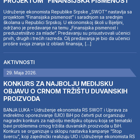
PROJEKTOM “FINANSIJSKA PISMENOST”
Udruženje ekonomista Republike Srpske „SWOT“ nastavlja sa
projektom “Finansijska pismenost” i saradnjom sa srednjim
školama u Republici Srpskoj. U ekonomskoj školi u Bijeljini,
održano je predavanje na temu „Finansijska pismenost i
preduzetništvo za mlade“. Predavanju su prisustvovali učenici
prvih, drugih i trećih razreda. Cilj predavanja je bio da učenici
prošire svoja znanja iz oblasti finansija, […]
AKTIVNOSTI
29. Maja 2026.
KONKURS ZA NAJBOLJU MEDIJSKU
OBJAVU O CRNOM TRŽIŠTU DUVANSKIH
PROIZVODA
BANJA LUKA – Udruženje ekonomista RS SWOT i Uprava za
indirektno oporezivanje (UIO) BiH po četvrti put organizuju
nagradni konkurs za najbolju medijsku objavu koja se tematski
bavi problemima crnog tržišta duvanskih proizvoda u BiH.
Konkurs se organizuje u sklopu nastavka kampanje “Stop
švercu”, koji zajednički realizuju UIO i Udruženje ekonomista RS