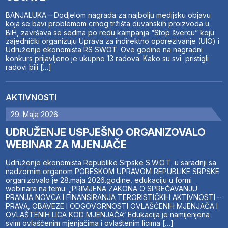
BANJALUKA – Dodjelom nagrada za najbolju medijsku objavu
koja se bavi problemom crnog tržišta duvanskih proizvoda u
BiH, završava se sedma po redu kampanja “Stop švercu” koju
zajednički organizuju Uprava za indirektno oporezivanje (UIO) i
Udruženje ekonomista RS SWOT. Ove godine na nagradni
konkurs prijavljeno je ukupno 13 radova. Kako su svi pristigli
radovi bili […]
AKTIVNOSTI
29. Maja 2026.
UDRUŽENJE USPJEŠNO ORGANIZOVALO
WEBINAR ZA MJENJAČE
Udruženje ekonomista Republike Srpske S.W.O.T. u saradnji sa
nadzornim organom PORESKOM UPRAVOM REPUBLIKE SRPSKE
organizovalo je 28.maja 2026.godine, edukaciju u formi
webinara na temu: „PRIMJENA ZAKONA O SPREČAVANJU
PRANJA NOVCA I FINANSIRANJA TERORISTIČKIH AKTIVNOSTI –
PRAVA, OBAVEZE I ODGOVORNOSTI OVLAŠĆENIH MJENJAČA I
OVLAŠTENIH LICA KOD MJENJAČA“ Edukacija je namijenjena
svim ovlašćenim mjenjačima i ovlaštenim licima […]