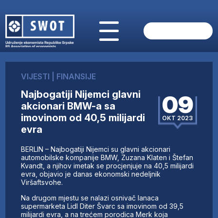
POČETNA
O NAMA
VIJESTI
|
FINANSIJE
VIJESTI
Najbogatiji Nijemci glavni
AKTUELNO
09
akcionari BMW-a sa
ANALIZE
imovinom od 40,5 milijardi
OKT 2023
KOMPANIJE
evra
FINANSIJE
IZ STRANIH MEDIJA
BERLIN – Najbogatiji Nijemci su glavni akcionari
automobilske kompanije BMW, Zuzana Klaten i Štefan
AKTIVNOSTI
Kvandt, a njihov imetak se procjenjuje na 40,5 milijardi
SWOT INTERVJU
evra, objavio je danas ekonomski nedeljnik
Viršaftsvohe.
UČLANI SE
KONTAKT
Na drugom mjestu se nalazi osnivač lanaca
supermarketa Lidl Diter Švarc sa imovinom od 39,5
milijardi evra, a na trećem porodica Merk koja