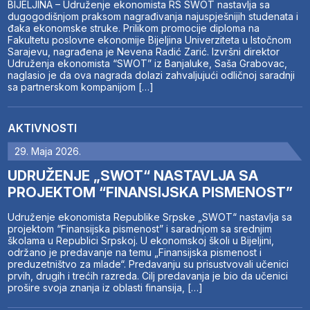
BIJELJINA – Udruženje ekonomista RS SWOT nastavlja sa
dugogodišnjom praksom nagrađivanja najuspješnijih studenata i
đaka ekonomske struke. Prilikom promocije diploma na
Fakultetu poslovne ekonomije Bijeljina Univerziteta u Istočnom
Sarajevu, nagrađena je Nevena Radić Zarić. Izvršni direktor
Udruženja ekonomista “SWOT” iz Banjaluke, Saša Grabovac,
naglasio je da ova nagrada dolazi zahvaljujući odličnoj saradnji
sa partnerskom kompanijom […]
AKTIVNOSTI
29. Maja 2026.
UDRUŽENJE „SWOT“ NASTAVLJA SA
PROJEKTOM “FINANSIJSKA PISMENOST”
Udruženje ekonomista Republike Srpske „SWOT“ nastavlja sa
projektom “Finansijska pismenost” i saradnjom sa srednjim
školama u Republici Srpskoj. U ekonomskoj školi u Bijeljini,
održano je predavanje na temu „Finansijska pismenost i
preduzetništvo za mlade“. Predavanju su prisustvovali učenici
prvih, drugih i trećih razreda. Cilj predavanja je bio da učenici
prošire svoja znanja iz oblasti finansija, […]