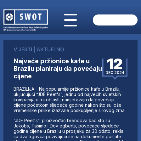
POČETNA
O NAMA
VIJESTI
|
AKTUELNO
VIJESTI
12
Najveće pržionice kafe u
AKTUELNO
Brazilu planiraju da povećaju
ANALIZE
DEC 2024
cijene
KOMPANIJE
FINANSIJE
BRAZILIJA – Najpopularnije pržionice kafe u Brazilu,
IZ STRANIH MEDIJA
uključujući “JDE Peet's”, jednu od najvećih svjetskih
kompanija u toj oblasti, namjeravaju da povećaju
AKTIVNOSTI
cijene početkom sljedeće godine nakon što su loše
vremenske prilike izazvale poskupljenje sirovog zrna.
SWOT INTERVJU
UČLANI SE
“JDE Peet's”, proizvođač brendova kao što su
Jakobs, Tasimo i Dov egberts, povećaće sljedeće
KONTAKT
godine cijene u Brazilu u prosjeku za 30 odsto, rekla
su dva trgovca pozivajući se na dokumente poslate