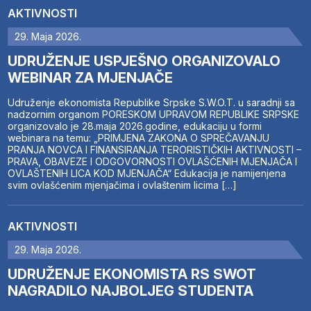
AKTIVNOSTI
29. Maja 2026.
UDRUŽENJE USPJEŠNO ORGANIZOVALO
WEBINAR ZA MJENJAČE
Udruženje ekonomista Republike Srpske S.W.O.T. u saradnji sa
nadzornim organom PORESKOM UPRAVOM REPUBLIKE SRPSKE
organizovalo je 28.maja 2026.godine, edukaciju u formi
webinara na temu: „PRIMJENA ZAKONA O SPREČAVANJU
PRANJA NOVCA I FINANSIRANJA TERORISTIČKIH AKTIVNOSTI –
PRAVA, OBAVEZE I ODGOVORNOSTI OVLAŠĆENIH MJENJAČA I
OVLAŠTENIH LICA KOD MJENJAČA“ Edukacija je namijenjena
svim ovlašćenim mjenjačima i ovlaštenim licima […]
AKTIVNOSTI
29. Maja 2026.
UDRUŽENJE EKONOMISTA RS SWOT
NAGRADILO NAJBOLJEG STUDENTA