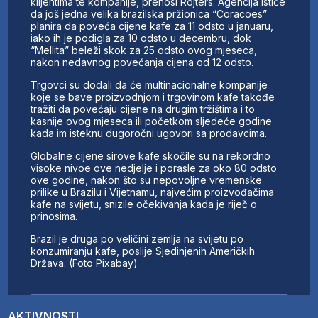
klijentima te kompanije, prenosi Rojters. Agencija ističe
da još jedna velika brazilska pržionica “Coracoes”
planira da poveća cijene kafe za 11 odsto u januaru,
iako ih je podigla za 10 odsto u decembru, dok
“Mellita” beleži skok za 25 odsto ovog mjeseca,
nakon nedavnog povećanja cijena od 12 odsto.
Trgovci su dodali da će multinacionalne kompanije
koje se bave proizvodnjom i trgovinom kafe takođe
tražiti da povećaju cijene na drugim tržištima i to
kasnije ovog mjeseca ili početkom sljedeće godine
kada im isteknu dugoročni ugovori sa prodavcima.
Globalne cijene sirove kafe skočile su na rekordno
visoke nivoe ove nedjelje i porasle za oko 80 odsto
ove godine, nakon što su nepovoljne vremenske
prilike u Brazilu i Vijetnamu, najvećim proizvođačima
kafe na svijetu, snizile očekivanja kada je riječ o
prinosima.
Brazil je druga po veličini zemlja na svijetu po
konzumiranju kafe, poslije Sjedinjenih Američkih
Država. (Foto Pixabay)
AKTIVNOSTI