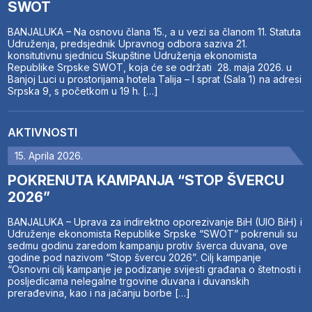
SWOT
BANJALUKA – Na osnovu člana 15., a u vezi sa članom 11. Statuta
Udruženja, predsjednik Upravnog odbora saziva 21.
konsitutivnu sjednicu Skupštine Udruženja ekonomista
Republike Srpske SWOT, koja će se održati 28. maja 2026. u
Banjoj Luci u prostorijama hotela Talija – I sprat (Sala 1) na adresi
Srpska 9, s početkom u 19 h. […]
AKTIVNOSTI
15. Aprila 2026.
POKRENUTA KAMPANJA “STOP ŠVERCU
2026”
BANJALUKA – Uprava za indirektno oporezivanje BiH (UIO BiH) i
Udruženje ekonomista Republike Srpske “SWOT” pokrenuli su
sedmu godinu zaredom kampanju protiv šverca duvana, ove
godine pod nazivom “Stop švercu 2026”. Cilj kampanje
“Osnovni cilj kampanje je podizanje svijesti građana o štetnosti i
posljedicama nelegalne trgovine duvana i duvanskih
prerađevina, kao i na jačanju borbe […]