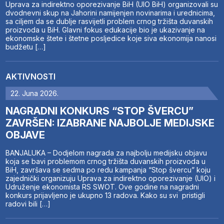
Uprava za indirektno oporezivanje BiH (UIO BiH) organizovali su
dvodnevni skup na Jahorini namijenjen novinarima i urednicima,
sa ciljem da se dublje rasvijetli problem crnog tržišta duvanskih
proizvoda u BiH. Glavni fokus edukacije bio je ukazivanje na
ekonomske štete i štetne posljedice koje siva ekonomija nanosi
budžetu […]
AKTIVNOSTI
22. Juna 2026.
NAGRADNI KONKURS “STOP ŠVERCU”
ZAVRŠEN: IZABRANE NAJBOLJE MEDIJSKE
OBJAVE
BANJALUKA – Dodjelom nagrada za najbolju medijsku objavu
koja se bavi problemom crnog tržišta duvanskih proizvoda u
BiH, završava se sedma po redu kampanja “Stop švercu” koju
zajednički organizuju Uprava za indirektno oporezivanje (UIO) i
Udruženje ekonomista RS SWOT. Ove godine na nagradni
konkurs prijavljeno je ukupno 13 radova. Kako su svi pristigli
radovi bili […]