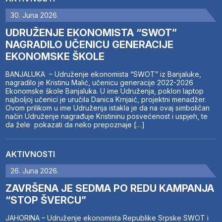
30. Juna 2026.
UDRUŽENJE EKONOMISTA “SWOT”
NAGRADILO UČENICU GENERACIJE
EKONOMSKE ŠKOLE
BANJALUKA – Udruženje ekonomista “SWOT” iz Banjaluke,
nagradilo je Kristinu Malić, učenicu generacije 2022-2026
Ekonomske škole Banjaluka. U ime Udruženja, poklon laptop
najboljoj učenici je uručila Danica Krnjaić, projektni menadžer.
Ovom prilikom u ime Udruženja istakla je da na ovaj simboličan
način Udruženje nagrađuje Kristininu posvećenost i uspjeh, te
da žele pokazati da neko prepoznaje […]
AKTIVNOSTI
26. Juna 2026.
ZAVRŠENA JE SEDMA PO REDU KAMPANJA
“STOP ŠVERCU”
JAHORINA – Udruženje ekonomista Republike Srpske SWOT i