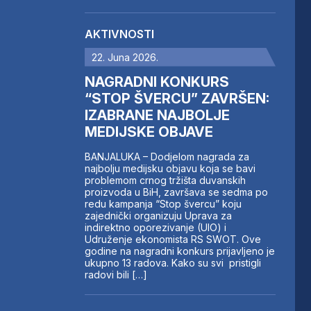
AKTIVNOSTI
22. Juna 2026.
NAGRADNI KONKURS
“STOP ŠVERCU” ZAVRŠEN:
IZABRANE NAJBOLJE
MEDIJSKE OBJAVE
BANJALUKA – Dodjelom nagrada za
najbolju medijsku objavu koja se bavi
problemom crnog tržišta duvanskih
proizvoda u BiH, završava se sedma po
redu kampanja “Stop švercu” koju
zajednički organizuju Uprava za
indirektno oporezivanje (UIO) i
Udruženje ekonomista RS SWOT. Ove
godine na nagradni konkurs prijavljeno je
ukupno 13 radova. Kako su svi pristigli
radovi bili […]