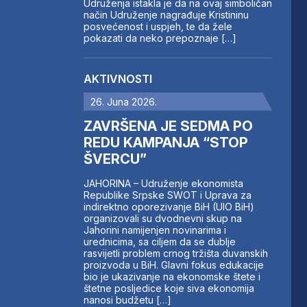
Udruženja istakla je da na ovaj simboličan
način Udruženje nagrađuje Kristininu
posvećenost i uspjeh, te da žele
pokazati da neko prepoznaje […]
AKTIVNOSTI
26. Juna 2026.
ZAVRŠENA JE SEDMA PO
REDU KAMPANJA “STOP
ŠVERCU”
JAHORINA – Udruženje ekonomista
Republike Srpske SWOT i Uprava za
indirektno oporezivanje BiH (UIO BiH)
organizovali su dvodnevni skup na
Jahorini namijenjen novinarima i
urednicima, sa ciljem da se dublje
rasvijetli problem crnog tržišta duvanskih
proizvoda u BiH. Glavni fokus edukacije
bio je ukazivanje na ekonomske štete i
štetne posljedice koje siva ekonomija
nanosi budžetu […]