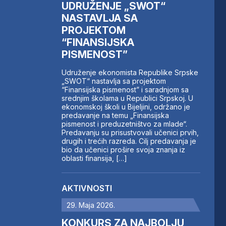
UDRUŽENJE „SWOT“
NASTAVLJA SA
PROJEKTOM
“FINANSIJSKA
PISMENOST”
Udruženje ekonomista Republike Srpske
„SWOT“ nastavlja sa projektom
“Finansijska pismenost” i saradnjom sa
srednjim školama u Republici Srpskoj. U
ekonomskoj školi u Bijeljini, održano je
predavanje na temu „Finansijska
pismenost i preduzetništvo za mlade“.
Predavanju su prisustvovali učenici prvih,
drugih i trećih razreda. Cilj predavanja je
bio da učenici prošire svoja znanja iz
oblasti finansija, […]
AKTIVNOSTI
29. Maja 2026.
KONKURS ZA NAJBOLJU