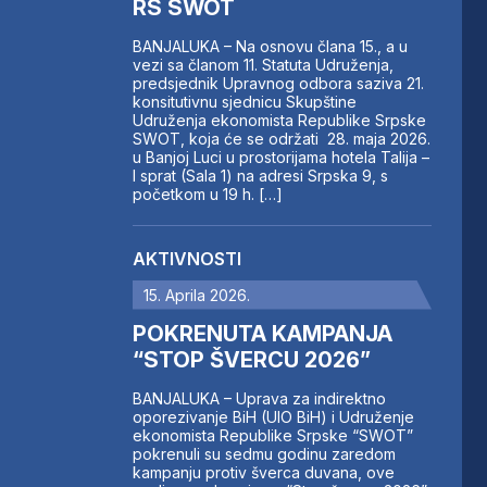
RS SWOT
BANJALUKA – Na osnovu člana 15., a u
vezi sa članom 11. Statuta Udruženja,
predsjednik Upravnog odbora saziva 21.
konsitutivnu sjednicu Skupštine
Udruženja ekonomista Republike Srpske
SWOT, koja će se održati 28. maja 2026.
u Banjoj Luci u prostorijama hotela Talija –
I sprat (Sala 1) na adresi Srpska 9, s
početkom u 19 h. […]
AKTIVNOSTI
15. Aprila 2026.
POKRENUTA KAMPANJA
“STOP ŠVERCU 2026”
BANJALUKA – Uprava za indirektno
oporezivanje BiH (UIO BiH) i Udruženje
ekonomista Republike Srpske “SWOT”
pokrenuli su sedmu godinu zaredom
kampanju protiv šverca duvana, ove