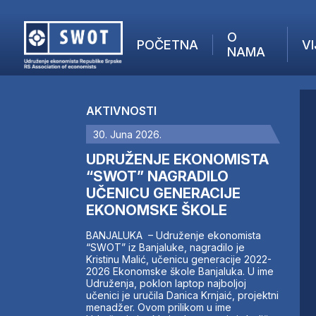
O
POČETNA
VI
NAMA
POČETNA
O NAMA
AKTIVNOSTI
VIJESTI
30. Juna 2026.
AKTUELNO
F
ANALIZE
UDRUŽENJE EKONOMISTA
I
KOMPANIJE
“SWOT” NAGRADILO
UČENICU GENERACIJE
FINANSIJE
EKONOMSKE ŠKOLE
IZ STRANIH MEDIJA
AKTIVNOSTI
BANJALUKA – Udruženje ekonomista
“SWOT” iz Banjaluke, nagradilo je
SWOT INTERVJU
Kristinu Malić, učenicu generacije 2022-
UČLANI SE
2026 Ekonomske škole Banjaluka. U ime
Udruženja, poklon laptop najboljoj
KONTAKT
učenici je uručila Danica Krnjaić, projektni
menadžer. Ovom prilikom u ime