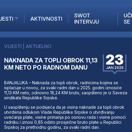
SWOT
UČ
JESTI
AKTIVNOSTI
INTERVJU
SE
AKTUELNO
ANALIZE
VIJESTI
|
AKTUELNO
KOMPANIJE
23
INANSIJE
NAKNADA ZA TOPLI OBROK 11,13
KM NETO PO RADNOM DANU
Z STRANIH MEDIJA
JAN 2025
BANJALUKA – Naknada za topli obrok, radnicima kojima se
isplaćuje u novcu, za svaki radni dan u 2025. godini iznosiće
11,13 KM neto, odnosno 18,24 KM bruto, saopšteno je iz Saveza
sindikata Republike Srpske.
U saopštenju se podsjeća da je visina naknade za topli obrok
utvrđena odlukom Vlade Republike Srpske o utvrđivanju
uvećanja plate, visine primanja po osnovu rada i visine pomoći
radniku i iznosi 0,85 odsto prosječne bruto plate u Republici
Srpskoj za prethodnu godinu, za svaki radni dan.