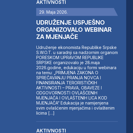
AKTIVNOSTI
29. Maja 2026.
UDRUŽENJE USPJEŠNO
ORGANIZOVALO WEBINAR
ZA MJENJAČE
Udruženje ekonomista Republike Srpske
S.W.O.T. u saradnji sa nadzornim organom
PORESKOM UPRAVOM REPUBLIKE
SRPSKE organizovalo je 28.maja
2026.godine, edukaciju u formi webinara
na temu: „PRIMJENA ZAKONA O
SPREČAVANJU PRANJA NOVCA I
FINANSIRANJA TERORISTIČKIH
AKTIVNOSTI – PRAVA, OBAVEZE I
ODGOVORNOSTI OVLAŠĆENIH
MJENJAČA I OVLAŠTENIH LICA KOD
MJENJAČA“ Edukacija je namijenjena
svim ovlašćenim mjenjačima i ovlaštenim
licima […]
AKTIVNOSTI