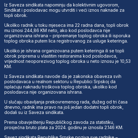
Iz Saveza sindikata napominju da kolektivnim ugovorom,
Sindikat i poslodavac mogu utvrditi i veći iznos naknade za
topli obrok.
Ukoliko radnik u toku mjeseca ima 22 radna dana, topli obrok
mu iznosi 244,86 KM neto, ako kod poslodavca nije
organizovana ishrana – pripremanje toplog obroka ili isporuka
toplog obroka putem lica registrovanog za usluge keteringa.
Ukoliko je ishrana organizovana putem keteringa ili se topli
obrok priprema u vlastitim restoranima kod poslodavca,
vrijednost neoporezivog toplog obroka u neto iznosu je 10,53
KM.
Iz Saveza sindikata navode da je zakonska obaveza svih
poslodavaca u realnom sektoru u Republici Srpskoj da
isplaćuju naknadu troškova toplog obroka, ukoliko kod
poslodavca nije organizovana ishrana.
U slučaju obavljanja prekovremenog rada, dužeg od tri časa
dnevno, radnik ima pravo na još jedan dodatni topli obrok,
dodali su iz Saveza sindikata.
Prema obavještenju Republičkog zavoda za statistiku,
prosječna bruto plata za 2024. godinu je iznosila 2.146 KM.
Savez sindikata Republike Srpske poziva sve radnike –