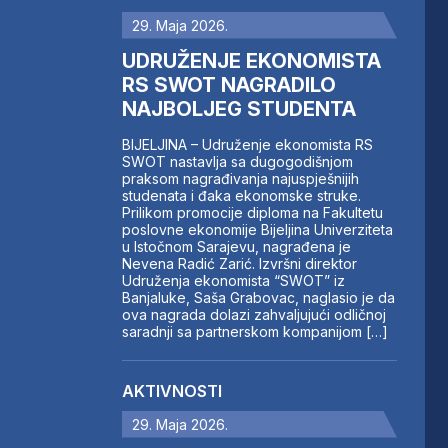
29. Maja 2026.
UDRUŽENJE EKONOMISTA
RS SWOT NAGRADILO
NAJBOLJEG STUDENTA
BIJELJINA – Udruženje ekonomista RS
SWOT nastavlja sa dugogodišnjom
praksom nagrađivanja najuspješnijih
studenata i đaka ekonomske struke.
Prilikom promocije diploma na Fakultetu
poslovne ekonomije Bijeljina Univerziteta
u Istočnom Sarajevu, nagrađena je
Nevena Radić Zarić. Izvršni direktor
Udruženja ekonomista “SWOT” iz
Banjaluke, Saša Grabovac, naglasio je da
ova nagrada dolazi zahvaljujući odličnoj
saradnji sa partnerskom kompanijom […]
AKTIVNOSTI
29. Maja 2026.