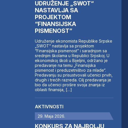
UDRUŽENJE „SWOT“
NASTAVLJA SA
PROJEKTOM
“FINANSIJSKA
PISMENOST”
Udruženje ekonomista Republike Srpske
„SWOT“ nastavlja sa projektom
“Finansijska pismenost” i saradnjom sa
srednjim školama u Republici Srpskoj. U
ekonomskoj školi u Bijeljini, održano je
predavanje na temu „Finansijska
pismenost i preduzetništvo za mlade“.
Predavanju su prisustvovali učenici prvih,
drugih i trećih razreda. Cilj predavanja je
bio da učenici prošire svoja znanja iz
oblasti finansija, […]
AKTIVNOSTI
29. Maja 2026.
KONKURS ZA NAJBOLJU