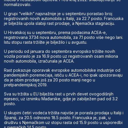
normalizovalo.
U grupi “velikih” najsnažnije je u septembru porastao broj
registrovanih novih automobila u Italiji, za 22.7 posto. Francuska
je bilježila upola slabiji rast prodaje, a Njemačka stagnaciju.
U Hrvatskoj su u septembru, prema podacima ACEA-e,
registrovana 3734 nova automobila, za 7.1 posto više nego lani.
Istu stopu rasta tržište je bilježilo i u avgustu.
U periodu od januara do septembra evropsko tržište novih
vozila poraslo je za 16.9 posto uz registrovanih osam miliona
novih automobila, izračunala je ACEA.
Rast pokazuje oporavak evropske automobilske industrije od
pandemijskih poremećaja, ističu u ACEA-i, no ipak upozoravaju
da je obim prodaje još za 20 posto manji nego u
pretpandemijskoj 2019.
Sva su tržišta u EU bilježila rast u prvih devet ovogodišnjih
mjeseci, uz iznimku Mađarske, gdje je zabilježen pad od 3.2
posto.
U skupini četiri vodeća tržišta najviše je porasla prodaja u Italiji i
Španiji, za 20.5 odnosno 18.5 posto. Francuska je, pak, u
društvu s Njemačkom uz stopu rasta od 15.9 posto u usporedbi
s njemačkih 14.5 posto.