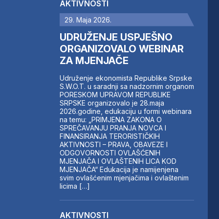
AKTIVNOSTI
29. Maja 2026.
UDRUŽENJE USPJEŠNO
ORGANIZOVALO WEBINAR
ZA MJENJAČE
Udruženje ekonomista Republike Srpske
S.W.O.T. u saradnji sa nadzornim organom
PORESKOM UPRAVOM REPUBLIKE
SRPSKE organizovalo je 28.maja
2026.godine, edukaciju u formi webinara
na temu: „PRIMJENA ZAKONA O
SPREČAVANJU PRANJA NOVCA I
FINANSIRANJA TERORISTIČKIH
AKTIVNOSTI – PRAVA, OBAVEZE I
ODGOVORNOSTI OVLAŠĆENIH
MJENJAČA I OVLAŠTENIH LICA KOD
MJENJAČA“ Edukacija je namijenjena
svim ovlašćenim mjenjačima i ovlaštenim
licima […]
AKTIVNOSTI