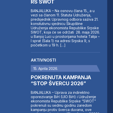
RS SWOT
BANJALUKA – Na osnovu člana 15., a u
vezi sa članom 11. Statuta Udruženja,
predsjednik Upravnog odbora saziva 21.
konsitutivnu sjednicu Skupštine
Udruženja ekonomista Republike Srpske
SWOT, koja će se održati 28. maja 2026.
u Banjoj Luci u prostorijama hotela Talija –
I sprat (Sala 1) na adresi Srpska 9, s
početkom u 19 h. […]
AKTIVNOSTI
15. Aprila 2026.
POKRENUTA KAMPANJA
“STOP ŠVERCU 2026”
BANJALUKA – Uprava za indirektno
oporezivanje BiH (UIO BiH) i Udruženje
ekonomista Republike Srpske “SWOT”
pokrenuli su sedmu godinu zaredom
kampanju protiv šverca duvana, ove