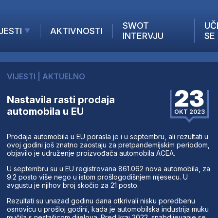
SWOT
UČ
JESTI
AKTIVNOSTI
INTERVJU
SE
AKTUELNO
ANALIZE
VIJESTI
|
AKTUELNO
KOMPANIJE
23
INANSIJE
Nastavila rasti prodaja
automobila u EU
Z STRANIH MEDIJA
OKT 2023
Prodaja automobila u EU porasla je i u septembru, ali rezultati u
ovoj godini još znatno zaostaju za pretpandemijskim periodom,
objavilo je udruženje proizvođača automobila ACEA.
U septembru su u EU registrovana 861.062 nova automobila, za
9.2 posto više nego u istom prošlogodišnjem mjesecu. U
avgustu je njihov broj skočio za 21 posto.
Rezultati su unazad godinu dana otkrivali nisku poredbenu
osnovicu u prošloj godini, kada je automobilska industrija muku
mučila s nestašicom dijelova. Pred kraj 2022. snabdijevanje se