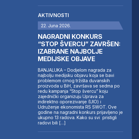
AKTIVNOSTI
22. Juna 2026.
NAGRADNI KONKURS
“STOP ŠVERCU” ZAVRŠEN:
IZABRANE NAJBOLJE
MEDIJSKE OBJAVE
BANJALUKA – Dodjelom nagrada za
najbolju medijsku objavu koja se bavi
problemom crnog tržišta duvanskih
proizvoda u BiH, završava se sedma po
redu kampanja “Stop švercu” koju
zajednički organizuju Uprava za
indirektno oporezivanje (UIO) i
Udruženje ekonomista RS SWOT. Ove
godine na nagradni konkurs prijavljeno je
ukupno 13 radova. Kako su svi pristigli
radovi bili […]