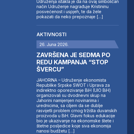
Udruženja istakla je da na ovaj simboličan
način Udruženje nagrađuje Kristininu
posvećenost i uspjeh, te da žele
pokazati da neko prepoznaje […]
AKTIVNOSTI
26. Juna 2026.
ZAVRŠENA JE SEDMA PO
REDU KAMPANJA “STOP
ŠVERCU”
JAHORINA – Udruženje ekonomista
Republike Srpske SWOT i Uprava za
indirektno oporezivanje BiH (UIO BiH)
organizovali su dvodnevni skup na
Jahorini namijenjen novinarima i
urednicima, sa ciljem da se dublje
rasvijetli problem crnog tržišta duvanskih
proizvoda u BiH. Glavni fokus edukacije
bio je ukazivanje na ekonomske štete i
štetne posljedice koje siva ekonomija
nanosi budžetu […]