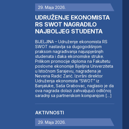
29. Maja 2026.
UDRUŽENJE EKONOMISTA
RS SWOT NAGRADILO
NAJBOLJEG STUDENTA
BIJELJINA – Udruženje ekonomista RS
SWOT nastavlja sa dugogodišnjom
praksom nagrađivanja najuspješnijih
studenata i đaka ekonomske struke.
Prilikom promocije diploma na Fakultetu
poslovne ekonomije Bijeljina Univerziteta
u Istočnom Sarajevu, nagrađena je
Nevena Radić Zarić. Izvršni direktor
Udruženja ekonomista “SWOT” iz
Banjaluke, Saša Grabovac, naglasio je da
ova nagrada dolazi zahvaljujući odličnoj
saradnji sa partnerskom kompanijom […]
AKTIVNOSTI
29. Maja 2026.