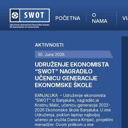
O
POČETNA
VI
NAMA
POČETNA
O NAMA
AKTIVNOSTI
VIJESTI
30. Juna 2026.
AKTUELNO
F
ANALIZE
UDRUŽENJE EKONOMISTA
I
KOMPANIJE
“SWOT” NAGRADILO
UČENICU GENERACIJE
FINANSIJE
EKONOMSKE ŠKOLE
IZ STRANIH MEDIJA
AKTIVNOSTI
BANJALUKA – Udruženje ekonomista
“SWOT” iz Banjaluke, nagradilo je
SWOT INTERVJU
Kristinu Malić, učenicu generacije 2022-
UČLANI SE
2026 Ekonomske škole Banjaluka. U ime
Udruženja, poklon laptop najboljoj
KONTAKT
učenici je uručila Danica Krnjaić, projektni
menadžer. Ovom prilikom u ime