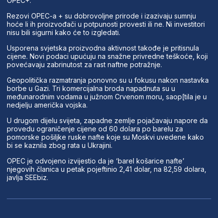
OPEC+.
Rezovi OPEC-a + su dobrovoljne prirode i izazivaju sumnju
hoće li ih proizvođači u potpunosti provesti ili ne. Ni investitori
nisu bili sigurni kako će to izgledati.
Usporena svjetska proizvodna aktivnost takođe je pritisnula
cijene. Novi podaci upućuju na snažne privredne teškoće, koji
povećavaju zabrinutost za rast naftne potražnje.
Geopolitička razmatranja ponovno su u fokusu nakon nastavka
borbe u Gazi. Tri komercijalna broda napadnuta su u
međunarodnim vodama u južnom Crvenom moru, saop[tila je u
nedjelju američka vojska.
U drugom dijelu svijeta, zapadne zemlje pojačavaju napore da
provedu ograničenje cijene od 60 dolara po barelu za
pomorske pošiljke ruske nafte koje su Moskvi uvedene kako
bi se kaznila zbog rata u Ukrajini.
OPEC je odvojeno izvijestio da je ‘barel košarice nafte’
njegovih članica u petak pojeftinio 2,41 dolar, na 82,59 dolara,
javlja SEEbiz.