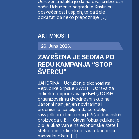
Udruženja istakla je da na ovaj simboličan
način Udruženje nagrađuje Kristininu
posvećenost i uspjeh, te da žele
pokazati da neko prepoznaje […]
AKTIVNOSTI
26. Juna 2026.
ZAVRŠENA JE SEDMA PO
REDU KAMPANJA “STOP
ŠVERCU”
JAHORINA – Udruženje ekonomista
Republike Srpske SWOT i Uprava za
indirektno oporezivanje BiH (UIO BiH)
organizovali su dvodnevni skup na
Jahorini namijenjen novinarima i
urednicima, sa ciljem da se dublje
rasvijetli problem crnog tržišta duvanskih
proizvoda u BiH. Glavni fokus edukacije
bio je ukazivanje na ekonomske štete i
štetne posljedice koje siva ekonomija
nanosi budžetu […]