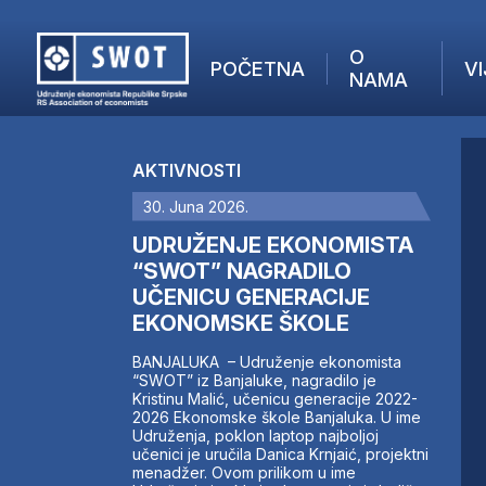
O
POČETNA
VI
NAMA
POČETNA
O NAMA
AKTIVNOSTI
VIJESTI
30. Juna 2026.
AKTUELNO
F
ANALIZE
UDRUŽENJE EKONOMISTA
I
KOMPANIJE
“SWOT” NAGRADILO
UČENICU GENERACIJE
FINANSIJE
EKONOMSKE ŠKOLE
IZ STRANIH MEDIJA
AKTIVNOSTI
BANJALUKA – Udruženje ekonomista
“SWOT” iz Banjaluke, nagradilo je
SWOT INTERVJU
Kristinu Malić, učenicu generacije 2022-
UČLANI SE
2026 Ekonomske škole Banjaluka. U ime
Udruženja, poklon laptop najboljoj
KONTAKT
učenici je uručila Danica Krnjaić, projektni
menadžer. Ovom prilikom u ime