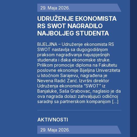
29. Maja 2026.
UDRUŽENJE EKONOMISTA
RS SWOT NAGRADILO
NAJBOLJEG STUDENTA
BIJELJINA – Udruženje ekonomista RS
SWOT nastavlja sa dugogodišnjom
praksom nagrađivanja najuspješnijih
studenata i đaka ekonomske struke.
Prilikom promocije diploma na Fakultetu
poslovne ekonomije Bijeljina Univerziteta
u Istočnom Sarajevu, nagrađena je
Nevena Radić Zarić. Izvršni direktor
Udruženja ekonomista “SWOT” iz
Banjaluke, Saša Grabovac, naglasio je da
ova nagrada dolazi zahvaljujući odličnoj
saradnji sa partnerskom kompanijom […]
AKTIVNOSTI
29. Maja 2026.