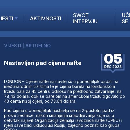
SWOT
UČ
JESTI
AKTIVNOSTI
INTERVJU
SE
AKTUELNO
ANALIZE
VIJESTI
|
AKTUELNO
KOMPANIJE
05
INANSIJE
Nastavljen pad cijena nafte
Z STRANIH MEDIJA
DEC 2023
LONDON – Cijene nafte nastavile su u ponedjeljak padati na
međunarodnim tržištima te je cijena barela na londonskom
tržištu pala za 45 centi u odnosu na prethodno zatvaranje, na
78,43 dolara, dok se barelom na američkom tržištu trgovalo po
43 centa nižoj cijeni, od 73,64 dolara.
Pad cijena u ponedjeljak nastavlja se na 2-postotni pad iz
prošle sedmice, nakon smanjenja snabdijevanja koje su u
četvrtak najavili Organizacija zemalja izvoznica nafte (OPEC) i
njeni saveznici uključujući Rusiju, zajedno poznati kao grupa