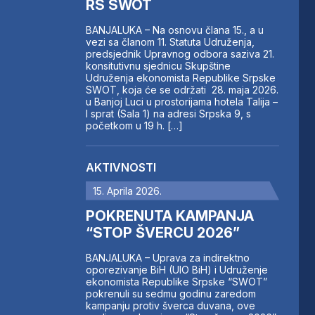
RS SWOT
BANJALUKA – Na osnovu člana 15., a u
vezi sa članom 11. Statuta Udruženja,
predsjednik Upravnog odbora saziva 21.
konsitutivnu sjednicu Skupštine
Udruženja ekonomista Republike Srpske
SWOT, koja će se održati 28. maja 2026.
u Banjoj Luci u prostorijama hotela Talija –
I sprat (Sala 1) na adresi Srpska 9, s
početkom u 19 h. […]
AKTIVNOSTI
15. Aprila 2026.
POKRENUTA KAMPANJA
“STOP ŠVERCU 2026”
BANJALUKA – Uprava za indirektno
oporezivanje BiH (UIO BiH) i Udruženje
ekonomista Republike Srpske “SWOT”
pokrenuli su sedmu godinu zaredom
kampanju protiv šverca duvana, ove