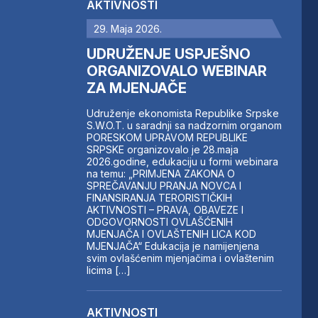
AKTIVNOSTI
29. Maja 2026.
UDRUŽENJE USPJEŠNO
ORGANIZOVALO WEBINAR
ZA MJENJAČE
Udruženje ekonomista Republike Srpske
S.W.O.T. u saradnji sa nadzornim organom
PORESKOM UPRAVOM REPUBLIKE
SRPSKE organizovalo je 28.maja
2026.godine, edukaciju u formi webinara
na temu: „PRIMJENA ZAKONA O
SPREČAVANJU PRANJA NOVCA I
FINANSIRANJA TERORISTIČKIH
AKTIVNOSTI – PRAVA, OBAVEZE I
ODGOVORNOSTI OVLAŠĆENIH
MJENJAČA I OVLAŠTENIH LICA KOD
MJENJAČA“ Edukacija je namijenjena
svim ovlašćenim mjenjačima i ovlaštenim
licima […]
AKTIVNOSTI