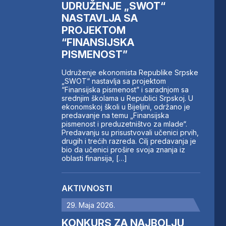
UDRUŽENJE „SWOT“
NASTAVLJA SA
PROJEKTOM
“FINANSIJSKA
PISMENOST”
Udruženje ekonomista Republike Srpske
„SWOT“ nastavlja sa projektom
“Finansijska pismenost” i saradnjom sa
srednjim školama u Republici Srpskoj. U
ekonomskoj školi u Bijeljini, održano je
predavanje na temu „Finansijska
pismenost i preduzetništvo za mlade“.
Predavanju su prisustvovali učenici prvih,
drugih i trećih razreda. Cilj predavanja je
bio da učenici prošire svoja znanja iz
oblasti finansija, […]
AKTIVNOSTI
29. Maja 2026.
KONKURS ZA NAJBOLJU