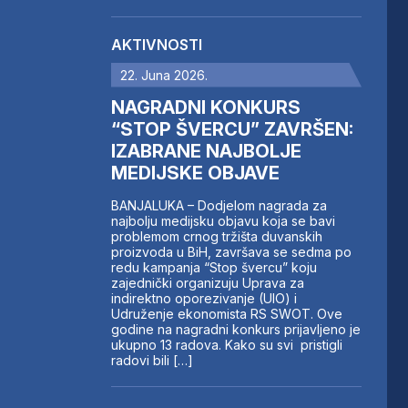
AKTIVNOSTI
22. Juna 2026.
NAGRADNI KONKURS
“STOP ŠVERCU” ZAVRŠEN:
IZABRANE NAJBOLJE
MEDIJSKE OBJAVE
BANJALUKA – Dodjelom nagrada za
najbolju medijsku objavu koja se bavi
problemom crnog tržišta duvanskih
proizvoda u BiH, završava se sedma po
redu kampanja “Stop švercu” koju
zajednički organizuju Uprava za
indirektno oporezivanje (UIO) i
Udruženje ekonomista RS SWOT. Ove
godine na nagradni konkurs prijavljeno je
ukupno 13 radova. Kako su svi pristigli
radovi bili […]