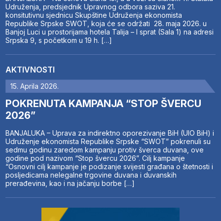
Udruženja, predsjednik Upravnog odbora saziva 21.
konsitutivnu sjednicu Skupštine Udruženja ekonomista
Republike Srpske SWOT, koja će se održati 28. maja 2026. u
Banjoj Luci u prostorijama hotela Talija – I sprat (Sala 1) na adresi
Srpska 9, s početkom u 19 h. […]
AKTIVNOSTI
15. Aprila 2026.
POKRENUTA KAMPANJA “STOP ŠVERCU
2026”
BANJALUKA – Uprava za indirektno oporezivanje BiH (UIO BiH) i
Udruženje ekonomista Republike Srpske “SWOT” pokrenuli su
sedmu godinu zaredom kampanju protiv šverca duvana, ove
godine pod nazivom “Stop švercu 2026”. Cilj kampanje
“Osnovni cilj kampanje je podizanje svijesti građana o štetnosti i
posljedicama nelegalne trgovine duvana i duvanskih
prerađevina, kao i na jačanju borbe […]