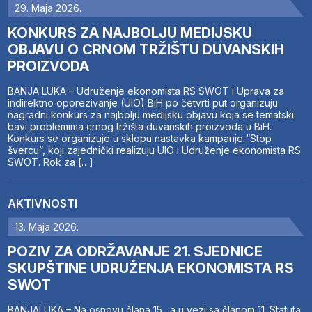
29. Maja 2026.
KONKURS ZA NAJBOLJU MEDIJSKU
OBJAVU O CRNOM TRŽIŠTU DUVANSKIH
PROIZVODA
BANJA LUKA – Udruženje ekonomista RS SWOT i Uprava za
indirektno oporezivanje (UIO) BiH po četvrti put organizuju
nagradni konkurs za najbolju medijsku objavu koja se tematski
bavi problemima crnog tržišta duvanskih proizvoda u BiH.
Konkurs se organizuje u sklopu nastavka kampanje “Stop
švercu”, koji zajednički realizuju UIO i Udruženje ekonomista RS
SWOT. Rok za […]
AKTIVNOSTI
13. Maja 2026.
POZIV ZA ODRŽAVANJE 21. SJEDNICE
SKUPŠTINE UDRUŽENJA EKONOMISTA RS
SWOT
BANJALUKA – Na osnovu člana 15., a u vezi sa članom 11. Statuta