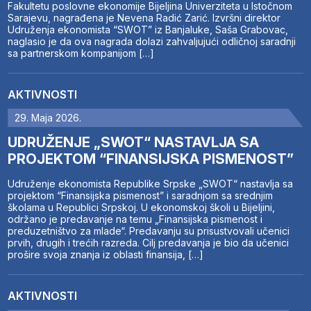
Fakultetu poslovne ekonomije Bijeljina Univerziteta u Istočnom
Sarajevu, nagrađena je Nevena Radić Zarić. Izvršni direktor
Udruženja ekonomista “SWOT” iz Banjaluke, Saša Grabovac,
naglasio je da ova nagrada dolazi zahvaljujući odličnoj saradnji
sa partnerskom kompanijom […]
AKTIVNOSTI
29. Maja 2026.
UDRUŽENJE „SWOT“ NASTAVLJA SA
PROJEKTOM “FINANSIJSKA PISMENOST”
Udruženje ekonomista Republike Srpske „SWOT“ nastavlja sa
projektom “Finansijska pismenost” i saradnjom sa srednjim
školama u Republici Srpskoj. U ekonomskoj školi u Bijeljini,
održano je predavanje na temu „Finansijska pismenost i
preduzetništvo za mlade“. Predavanju su prisustvovali učenici
prvih, drugih i trećih razreda. Cilj predavanja je bio da učenici
prošire svoja znanja iz oblasti finansija, […]
AKTIVNOSTI