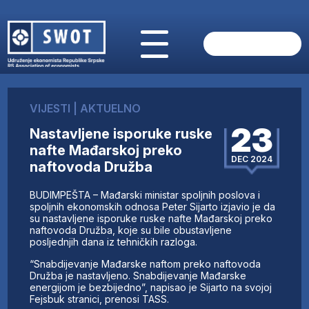
POČETNA
O NAMA
VIJESTI
|
AKTUELNO
VIJESTI
23
Nastavljene isporuke ruske
AKTUELNO
nafte Mađarskoj preko
ANALIZE
DEC 2024
naftovoda Družba
KOMPANIJE
FINANSIJE
BUDIMPEŠTA – Mađarski ministar spoljnih poslova i
IZ STRANIH MEDIJA
spoljnih ekonomskih odnosa Peter Sijarto izjavio je da
su nastavljene isporuke ruske nafte Mađarskoj preko
AKTIVNOSTI
naftovoda Družba, koje su bile obustavljene
posljednjih dana iz tehničkih razloga.
SWOT INTERVJU
UČLANI SE
“Snabdijevanje Mađarske naftom preko naftovoda
Družba je nastavljeno. Snabdijevanje Mađarske
KONTAKT
energijom je bezbijedno”, napisao je Sijarto na svojoj
Fejsbuk stranici, prenosi TASS.