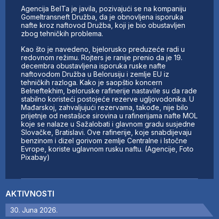
Agencija BelTa je javila, pozivajući se na kompaniju
Gomeltransneft Družba, da je obnovljena isporuka
nafte kroz naftovod Družba, koji je bio obustavljen
zbog tehničkih problema.
Kao što je navedeno, bjelorusko preduzeće radi u
redovnom režimu. Rojters je ranije prenio da je 19.
decembra obustavljena isporuka ruske nafte
naftovodom Družba u Belorusiju i zemlje EU iz
tehničkih razloga. Kako je saopštio koncern
Belneftekhim, beloruske rafinerije nastavile su da rade
stabilno koristeći postojeće rezerve ugljovodonika. U
Mađarskoj, zahvaljujući rezervama, takođe, nije bilo
prijetnje od nestašice sirovina u rafinerijama nafte MOL
koje se nalaze u Sažalobati i glavnom gradu susjedne
Slovačke, Bratislavi. Ove rafinerije, koje snabdijevaju
benzinom i dizel gorivom zemlje Centralne i Istočne
Evrope, koriste uglavnom rusku naftu. (Agencije, Foto
Pixabay)
AKTIVNOSTI
30. Juna 2026.