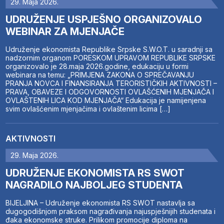
29. Maja 2026.
UDRUŽENJE USPJEŠNO ORGANIZOVALO
WEBINAR ZA MJENJAČE
Udruženje ekonomista Republike Srpske S.W.O.T. u saradnji sa
nadzornim organom PORESKOM UPRAVOM REPUBLIKE SRPSKE
organizovalo je 28.maja 2026.godine, edukaciju u formi
webinara na temu: „PRIMJENA ZAKONA O SPREČAVANJU
PRANJA NOVCA I FINANSIRANJA TERORISTIČKIH AKTIVNOSTI –
PRAVA, OBAVEZE I ODGOVORNOSTI OVLAŠĆENIH MJENJAČA I
OVLAŠTENIH LICA KOD MJENJAČA“ Edukacija je namijenjena
svim ovlašćenim mjenjačima i ovlaštenim licima […]
AKTIVNOSTI
29. Maja 2026.
UDRUŽENJE EKONOMISTA RS SWOT
NAGRADILO NAJBOLJEG STUDENTA
BIJELJINA – Udruženje ekonomista RS SWOT nastavlja sa
dugogodišnjom praksom nagrađivanja najuspješnijih studenata i
đaka ekonomske struke. Prilikom promocije diploma na