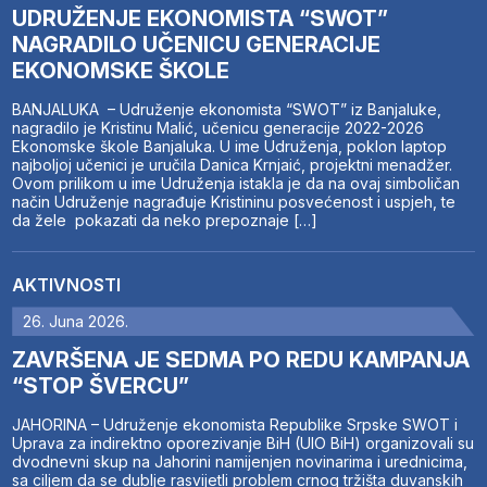
UDRUŽENJE EKONOMISTA “SWOT”
NAGRADILO UČENICU GENERACIJE
EKONOMSKE ŠKOLE
BANJALUKA – Udruženje ekonomista “SWOT” iz Banjaluke,
nagradilo je Kristinu Malić, učenicu generacije 2022-2026
Ekonomske škole Banjaluka. U ime Udruženja, poklon laptop
najboljoj učenici je uručila Danica Krnjaić, projektni menadžer.
Ovom prilikom u ime Udruženja istakla je da na ovaj simboličan
način Udruženje nagrađuje Kristininu posvećenost i uspjeh, te
da žele pokazati da neko prepoznaje […]
AKTIVNOSTI
26. Juna 2026.
ZAVRŠENA JE SEDMA PO REDU KAMPANJA
“STOP ŠVERCU”
JAHORINA – Udruženje ekonomista Republike Srpske SWOT i
Uprava za indirektno oporezivanje BiH (UIO BiH) organizovali su
dvodnevni skup na Jahorini namijenjen novinarima i urednicima,
sa ciljem da se dublje rasvijetli problem crnog tržišta duvanskih