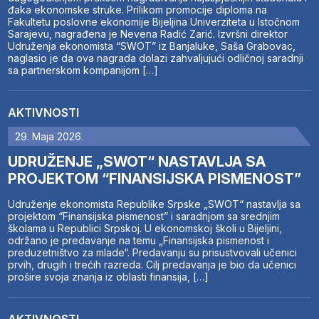
đaka ekonomske struke. Prilikom promocije diploma na
Fakultetu poslovne ekonomije Bijeljina Univerziteta u Istočnom
Sarajevu, nagrađena je Nevena Radić Zarić. Izvršni direktor
Udruženja ekonomista “SWOT” iz Banjaluke, Saša Grabovac,
naglasio je da ova nagrada dolazi zahvaljujući odličnoj saradnji
sa partnerskom kompanijom […]
AKTIVNOSTI
29. Maja 2026.
UDRUŽENJE „SWOT“ NASTAVLJA SA
PROJEKTOM “FINANSIJSKA PISMENOST”
Udruženje ekonomista Republike Srpske „SWOT“ nastavlja sa
projektom “Finansijska pismenost” i saradnjom sa srednjim
školama u Republici Srpskoj. U ekonomskoj školi u Bijeljini,
održano je predavanje na temu „Finansijska pismenost i
preduzetništvo za mlade“. Predavanju su prisustvovali učenici
prvih, drugih i trećih razreda. Cilj predavanja je bio da učenici
prošire svoja znanja iz oblasti finansija, […]
AKTIVNOSTI