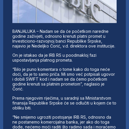
BANJALUKA – Nadam se da će početkom naredne
godine zaživjeti, odnosno krenuti platni promet u
Investiciono-razvojnoj banci Republike Srpske,
najavio je Nedeljko Ćorić, v.d. direktora ove institucije.
On je istakao da je IRB RS u poodmakloj fazi
uspostavljanja platnog prometa.
“Bilo je puno komentara o tome kako do toga neće
doći, da je to samo priča. Mi smo već potpisali ugovor
i dobili SWIFT kod i nadam se da ćemo početkom
godine krenuti sa platnim prometom”, naglasio je
Ćorić.
Prema njegovim riječima, u saradnji sa Ministarstvom
finansija Republike Srpske će se odlučiti u kojem će to
obliku biti.
“Ne smijemo ugroziti postojanje IRB RS, odnosno da
ne postanemo komercijalna banka, jer ako do toga
dođe, nećemo moći raditi što radimo sada i moraćemo