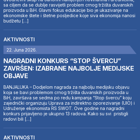
sa ciljem da se dublje rasvijetli problem crnog tržišta duvanskih
proizvoda u BiH. Glavni fokus edukacije bio je ukazivanje na
ekonomske štete i štetne posljedice koje siva ekonomija nanosi
budžetu […]
AKTIVNOSTI
22. Juna 2026.
NAGRADNI KONKURS “STOP ŠVERCU”
ZAVRŠEN: IZABRANE NAJBOLJE MEDIJSKE
OBJAVE
BANJALUKA – Dodjelom nagrada za najbolju medijsku objavu
koja se bavi problemom crnog tržišta duvanskih proizvoda u
BiH, završava se sedma po redu kampanja “Stop švercu” koju
zajednički organizuju Uprava za indirektno oporezivanje (UIO) i
Udruženje ekonomista RS SWOT. Ove godine na nagradni
konkurs prijavljeno je ukupno 13 radova. Kako su svi pristigli
radovi bili […]
AKTIVNOSTI