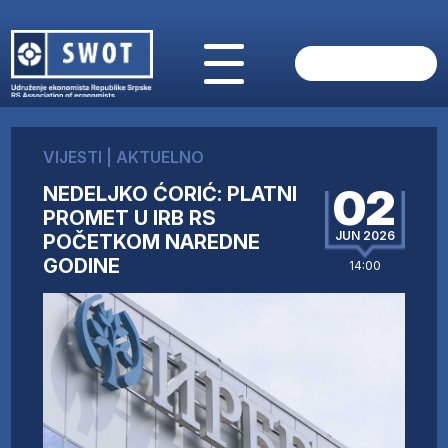
POČETNA
O NAMA
VIJESTI
|
AKTUELNO
VIJESTI
02
NEDELJKO ĆORIĆ: PLATNI
AKTUELNO
PROMET U IRB RS
ANALIZE
JUN 2026
POČETKOM NAREDNE
KOMPANIJE
GODINE
14:00
FINANSIJE
IZ STRANIH MEDIJA
AKTIVNOSTI
SWOT INTERVJU
UČLANI SE
KONTAKT