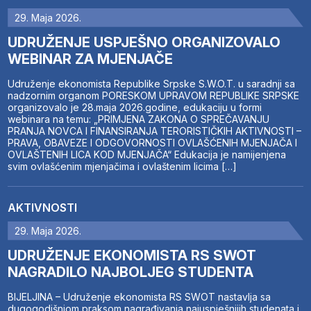
29. Maja 2026.
UDRUŽENJE USPJEŠNO ORGANIZOVALO
WEBINAR ZA MJENJAČE
Udruženje ekonomista Republike Srpske S.W.O.T. u saradnji sa
nadzornim organom PORESKOM UPRAVOM REPUBLIKE SRPSKE
organizovalo je 28.maja 2026.godine, edukaciju u formi
webinara na temu: „PRIMJENA ZAKONA O SPREČAVANJU
PRANJA NOVCA I FINANSIRANJA TERORISTIČKIH AKTIVNOSTI –
PRAVA, OBAVEZE I ODGOVORNOSTI OVLAŠĆENIH MJENJAČA I
OVLAŠTENIH LICA KOD MJENJAČA“ Edukacija je namijenjena
svim ovlašćenim mjenjačima i ovlaštenim licima […]
AKTIVNOSTI
29. Maja 2026.
UDRUŽENJE EKONOMISTA RS SWOT
NAGRADILO NAJBOLJEG STUDENTA
BIJELJINA – Udruženje ekonomista RS SWOT nastavlja sa
dugogodišnjom praksom nagrađivanja najuspješnijih studenata i