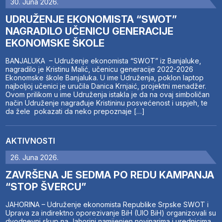
30. Juna 2026.
UDRUŽENJE EKONOMISTA “SWOT”
NAGRADILO UČENICU GENERACIJE
EKONOMSKE ŠKOLE
BANJALUKA – Udruženje ekonomista “SWOT” iz Banjaluke,
nagradilo je Kristinu Malić, učenicu generacije 2022-2026
Ekonomske škole Banjaluka. U ime Udruženja, poklon laptop
najboljoj učenici je uručila Danica Krnjaić, projektni menadžer.
Ovom prilikom u ime Udruženja istakla je da na ovaj simboličan
način Udruženje nagrađuje Kristininu posvećenost i uspjeh, te
da žele pokazati da neko prepoznaje […]
AKTIVNOSTI
26. Juna 2026.
ZAVRŠENA JE SEDMA PO REDU KAMPANJA
“STOP ŠVERCU”
JAHORINA – Udruženje ekonomista Republike Srpske SWOT i
Uprava za indirektno oporezivanje BiH (UIO BiH) organizovali su
dvodnevni skup na Jahorini namijenjen novinarima i urednicima,