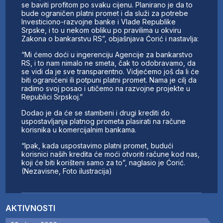
se baviti profitom po svaku cijenu. Planirano je da to
bude ograničen platni promet i da služi za potrebe
Investiciono-razvojne banke i Vlade Republike
Srpske, i to u nekom obliku po pravilima u okviru
Zakona o bankarstvu RS”, objašnjava Ćorić i nastavlja:
“Mi ćemo doći u ingerenciju Agencije za bankarstvo
RS, i to nam nimalo ne smeta, čak to odobravamo, da
se vidi da je sve transparentno. Vidjećemo još da li će
biti ograničeni ili potpuni platni promet. Nama je cilj da
radimo svoj posao i utičemo na razvojne projekte u
Republici Srpskoj.”
Dodao je da će se stambeni i drugi krediti do
uspostavljanja platnog prometa plasirati na račune
korisnika u komercijalnim bankama.
“Ipak, kada uspostavimo platni promet, budući
korisnici naših kredita će moći otvoriti račune kod nas,
koji će biti korišteni samo za to”, naglasio je Ćorić.
(Nezavisne, Foto ilustracija)
AKTIVNOSTI