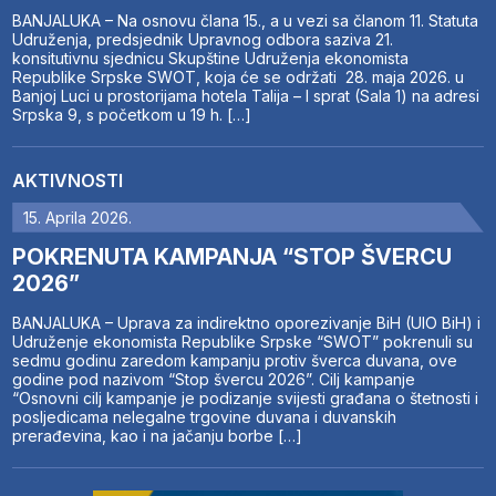
BANJALUKA – Na osnovu člana 15., a u vezi sa članom 11. Statuta
Udruženja, predsjednik Upravnog odbora saziva 21.
konsitutivnu sjednicu Skupštine Udruženja ekonomista
Republike Srpske SWOT, koja će se održati 28. maja 2026. u
Banjoj Luci u prostorijama hotela Talija – I sprat (Sala 1) na adresi
Srpska 9, s početkom u 19 h. […]
AKTIVNOSTI
15. Aprila 2026.
POKRENUTA KAMPANJA “STOP ŠVERCU
2026”
BANJALUKA – Uprava za indirektno oporezivanje BiH (UIO BiH) i
Udruženje ekonomista Republike Srpske “SWOT” pokrenuli su
sedmu godinu zaredom kampanju protiv šverca duvana, ove
godine pod nazivom “Stop švercu 2026”. Cilj kampanje
“Osnovni cilj kampanje je podizanje svijesti građana o štetnosti i
posljedicama nelegalne trgovine duvana i duvanskih
prerađevina, kao i na jačanju borbe […]