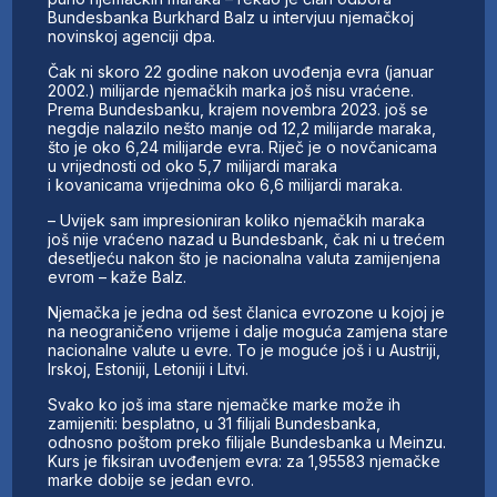
Bundesbanka Burkhard Balz u intervjuu njemačkoj
novinskoj agenciji dpa.
Čak ni skoro 22 godine nakon uvođenja evra (januar
2002.) milijarde njemačkih marka još nisu vraćene.
Prema Bundesbanku, krajem novembra 2023. još se
negdje nalazilo nešto manje od 12,2 milijarde maraka,
što je oko 6,24 milijarde evra. Riječ je o novčanicama
u vrijednosti od oko 5,7 milijardi maraka
i kovanicama vrijednima oko 6,6 milijardi maraka.
– Uvijek sam impresioniran koliko njemačkih maraka
još nije vraćeno nazad u Bundesbank, čak ni u trećem
desetljeću nakon što je nacionalna valuta zamijenjena
evrom – kaže Balz.
Njemačka je jedna od šest članica evrozone u kojoj je
na neograničeno vrijeme i dalje moguća zamjena stare
nacionalne valute u evre. To je moguće još i u Austriji,
Irskoj, Estoniji, Letoniji i Litvi.
Svako ko još ima stare njemačke marke može ih
zamijeniti: besplatno, u 31 filijali Bundesbanka,
odnosno poštom preko filijale Bundesbanka u Meinzu.
Kurs je fiksiran uvođenjem evra: za 1,95583 njemačke
marke dobije se jedan evro.