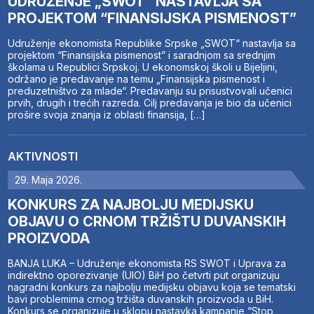
UDRUŽENJE „SWOT“ NASTAVLJA SA
PROJEKTOM “FINANSIJSKA PISMENOST”
Udruženje ekonomista Republike Srpske „SWOT“ nastavlja sa
projektom “Finansijska pismenost” i saradnjom sa srednjim
školama u Republici Srpskoj. U ekonomskoj školi u Bijeljini,
održano je predavanje na temu „Finansijska pismenost i
preduzetništvo za mlade“. Predavanju su prisustvovali učenici
prvih, drugih i trećih razreda. Cilj predavanja je bio da učenici
prošire svoja znanja iz oblasti finansija, […]
AKTIVNOSTI
29. Maja 2026.
KONKURS ZA NAJBOLJU MEDIJSKU
OBJAVU O CRNOM TRŽIŠTU DUVANSKIH
PROIZVODA
BANJA LUKA – Udruženje ekonomista RS SWOT i Uprava za
indirektno oporezivanje (UIO) BiH po četvrti put organizuju
nagradni konkurs za najbolju medijsku objavu koja se tematski
bavi problemima crnog tržišta duvanskih proizvoda u BiH.
Konkurs se organizuje u sklopu nastavka kampanje “Stop