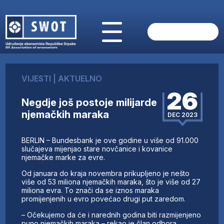
POČETNA
O NAMA
VIJESTI
|
AKTUELNO
VIJESTI
26
AKTUELNO
Negdje još postoje milijarde
ANALIZE
njemačkih maraka
DEC 2023
KOMPANIJE
FINANSIJE
BERLIN – Bundesbank je ove godine u više od 91.000
IZ STRANIH MEDIJA
slučajeva mijenjao stare novčanice i kovanice
njemačke marke za evre.
AKTIVNOSTI
Od januara do kraja novembra prikupljeno je nešto
SWOT INTERVJU
više od 53 miliona njemačkih maraka, što je više od 27
UČLANI SE
miliona evra. To znači da se iznos maraka
promijenjenih u evro povećao drugi put zaredom.
KONTAKT
– Očekujemo da će i narednih godina biti razmijenjeno
puno njemačkih maraka – rekao je član odbora