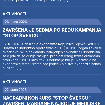
AKTIVNOSTI
26. Juna 2026.
ZAVRŠENA JE SEDMA PO REDU KAMPANJA
“STOP ŠVERCU”
JAHORINA – Udruženje ekonomista Republike Srpske SWOT i
Uprava za indirektno oporezivanje BiH (UIO BiH) organizovali su
dvodnevni skup na Jahorini namijenjen novinarima i urednicima,
sa ciljem da se dublje rasvijetli problem crnog tržišta duvanskih
proizvoda u BiH. Glavni fokus edukacije bio je ukazivanje na
ekonomske štete i štetne posljedice koje siva ekonomija nanosi
budžetu […]
AKTIVNOSTI
22. Juna 2026.
NAGRADNI KONKURS “STOP ŠVERCU”
ZAVRŠEN: IZABRANE NAJBOLJE MEDIJSKE