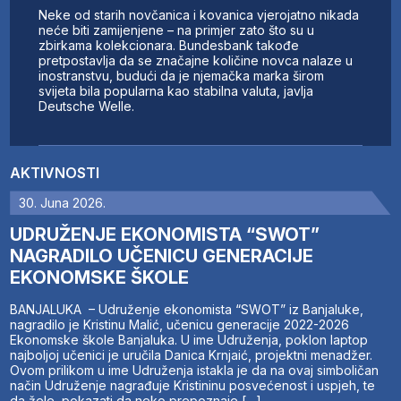
Neke od starih novčanica i kovanica vjerojatno nikada
neće biti zamijenjene – na primjer zato što su u
zbirkama kolekcionara. Bundesbank takođe
pretpostavlja da se značajne količine novca nalaze u
inostranstvu, budući da je njemačka marka širom
svijeta bila popularna kao stabilna valuta, javlja
Deutsche Welle.
AKTIVNOSTI
30. Juna 2026.
UDRUŽENJE EKONOMISTA “SWOT”
NAGRADILO UČENICU GENERACIJE
EKONOMSKE ŠKOLE
BANJALUKA – Udruženje ekonomista “SWOT” iz Banjaluke,
nagradilo je Kristinu Malić, učenicu generacije 2022-2026
Ekonomske škole Banjaluka. U ime Udruženja, poklon laptop
najboljoj učenici je uručila Danica Krnjaić, projektni menadžer.
Ovom prilikom u ime Udruženja istakla je da na ovaj simboličan
način Udruženje nagrađuje Kristininu posvećenost i uspjeh, te
da žele pokazati da neko prepoznaje […]