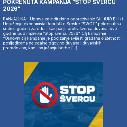
POKRENUTA KAMPANJA “STOP ŠVERCU
2026”
BANJALUKA – Uprava za indirektno oporezivanje BiH (UIO BiH) i
Udruženje ekonomista Republike Srpske “SWOT” pokrenuli su
sedmu godinu zaredom kampanju protiv šverca duvana, ove
godine pod nazivom “Stop švercu 2026”. Cilj kampanje
“Osnovni cilj kampanje je podizanje svijesti građana o štetnosti i
posljedicama nelegalne trgovine duvana i duvanskih
prerađevina, kao i na jačanju borbe […]