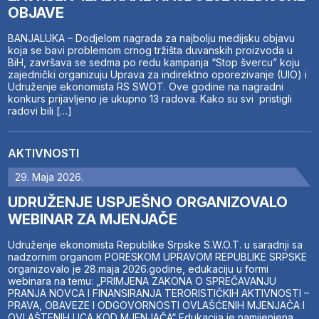
OBJAVE
BANJALUKA – Dodjelom nagrada za najbolju medijsku objavu
koja se bavi problemom crnog tržišta duvanskih proizvoda u
BiH, završava se sedma po redu kampanja “Stop švercu” koju
zajednički organizuju Uprava za indirektno oporezivanje (UIO) i
Udruženje ekonomista RS SWOT. Ove godine na nagradni
konkurs prijavljeno je ukupno 13 radova. Kako su svi pristigli
radovi bili […]
AKTIVNOSTI
29. Maja 2026.
UDRUŽENJE USPJEŠNO ORGANIZOVALO
WEBINAR ZA MJENJAČE
Udruženje ekonomista Republike Srpske S.W.O.T. u saradnji sa
nadzornim organom PORESKOM UPRAVOM REPUBLIKE SRPSKE
organizovalo je 28.maja 2026.godine, edukaciju u formi
webinara na temu: „PRIMJENA ZAKONA O SPREČAVANJU
PRANJA NOVCA I FINANSIRANJA TERORISTIČKIH AKTIVNOSTI –
PRAVA, OBAVEZE I ODGOVORNOSTI OVLAŠĆENIH MJENJAČA I
OVLAŠTENIH LICA KOD MJENJAČA“ Edukacija je namijenjena