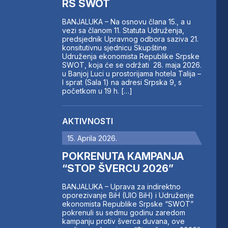
RS SWOT
BANJALUKA – Na osnovu člana 15., a u
vezi sa članom 11. Statuta Udruženja,
predsjednik Upravnog odbora saziva 21.
konsitutivnu sjednicu Skupštine
Udruženja ekonomista Republike Srpske
SWOT, koja će se održati 28. maja 2026.
u Banjoj Luci u prostorijama hotela Talija –
I sprat (Sala 1) na adresi Srpska 9, s
početkom u 19 h. […]
AKTIVNOSTI
15. Aprila 2026.
POKRENUTA KAMPANJA
“STOP ŠVERCU 2026”
BANJALUKA – Uprava za indirektno
oporezivanje BiH (UIO BiH) i Udruženje
ekonomista Republike Srpske “SWOT”
pokrenuli su sedmu godinu zaredom
kampanju protiv šverca duvana, ove