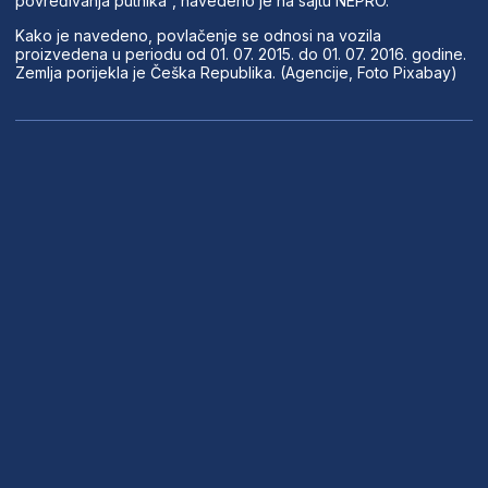
povređivanja putnika”, navedeno je na sajtu NEPRO.
Kako je navedeno, povlačenje se odnosi na vozila
proizvedena u periodu od 01. 07. 2015. do 01. 07. 2016. godine.
Zemlja porijekla je Češka Republika. (Agencije, Foto Pixabay)