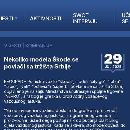
SWOT
UČ
JESTI
AKTIVNOSTI
INTERVJU
SE
AKTUELNO
ANALIZE
VIJESTI
|
KOMPANIJE
KOMPANIJE
29
INANSIJE
Nekoliko modela Škode se
povlači sa tržišta Srbije
Z STRANIH MEDIJA
JUL 2025
BEOGRAD – Putničko vozilo “škoda”, modeli “city go”, “fabia”,
“rapid”, “yeti”, “octavia” i “superb” povlače se sa tržišta Srbije,
objavljeno je na sajtu Ministarstva unutrašnje i spoljne trgovine
(NEPRO), a razlog je greška u proizvodnji vozačevog
vazdušnog jastuka.
”Na obuhvaćenim vozilima došlo je do greške u proizvodnji
vozačevog vazdušnog jastuka, iz ograničenog perioda
proizvodnje, usljed čega postoji rizik od pucanja plastičnog
dijela vazdušnog jastuka, kada se aktivira, što može dovesti do