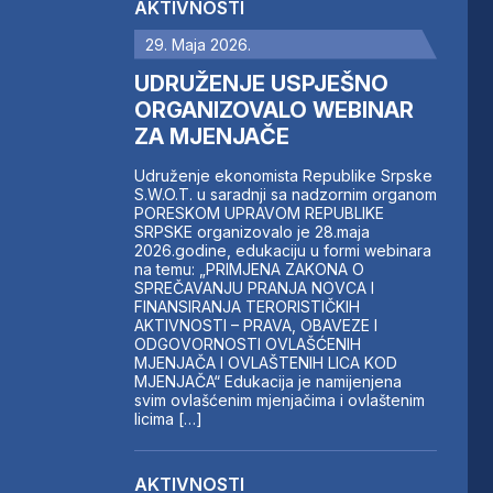
AKTIVNOSTI
29. Maja 2026.
UDRUŽENJE USPJEŠNO
ORGANIZOVALO WEBINAR
ZA MJENJAČE
Udruženje ekonomista Republike Srpske
S.W.O.T. u saradnji sa nadzornim organom
PORESKOM UPRAVOM REPUBLIKE
SRPSKE organizovalo je 28.maja
2026.godine, edukaciju u formi webinara
na temu: „PRIMJENA ZAKONA O
SPREČAVANJU PRANJA NOVCA I
FINANSIRANJA TERORISTIČKIH
AKTIVNOSTI – PRAVA, OBAVEZE I
ODGOVORNOSTI OVLAŠĆENIH
MJENJAČA I OVLAŠTENIH LICA KOD
MJENJAČA“ Edukacija je namijenjena
svim ovlašćenim mjenjačima i ovlaštenim
licima […]
AKTIVNOSTI