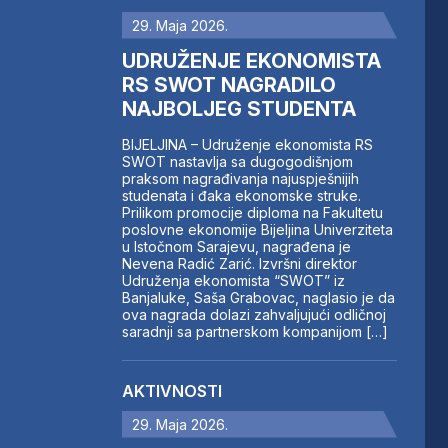
29. Maja 2026.
UDRUŽENJE EKONOMISTA
RS SWOT NAGRADILO
NAJBOLJEG STUDENTA
BIJELJINA – Udruženje ekonomista RS
SWOT nastavlja sa dugogodišnjom
praksom nagrađivanja najuspješnijih
studenata i đaka ekonomske struke.
Prilikom promocije diploma na Fakultetu
poslovne ekonomije Bijeljina Univerziteta
u Istočnom Sarajevu, nagrađena je
Nevena Radić Zarić. Izvršni direktor
Udruženja ekonomista “SWOT” iz
Banjaluke, Saša Grabovac, naglasio je da
ova nagrada dolazi zahvaljujući odličnoj
saradnji sa partnerskom kompanijom […]
AKTIVNOSTI
29. Maja 2026.