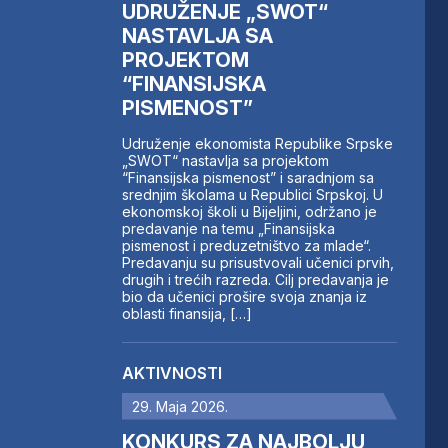
UDRUŽENJE „SWOT“
NASTAVLJA SA
PROJEKTOM
“FINANSIJSKA
PISMENOST”
Udruženje ekonomista Republike Srpske
„SWOT“ nastavlja sa projektom
“Finansijska pismenost” i saradnjom sa
srednjim školama u Republici Srpskoj. U
ekonomskoj školi u Bijeljini, održano je
predavanje na temu „Finansijska
pismenost i preduzetništvo za mlade“.
Predavanju su prisustvovali učenici prvih,
drugih i trećih razreda. Cilj predavanja je
bio da učenici prošire svoja znanja iz
oblasti finansija, […]
AKTIVNOSTI
29. Maja 2026.
KONKURS ZA NAJBOLJU