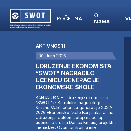
O
POČETNA
VI
NAMA
POČETNA
O NAMA
AKTIVNOSTI
VIJESTI
30. Juna 2026.
AKTUELNO
F
ANALIZE
UDRUŽENJE EKONOMISTA
I
KOMPANIJE
“SWOT” NAGRADILO
UČENICU GENERACIJE
FINANSIJE
EKONOMSKE ŠKOLE
IZ STRANIH MEDIJA
AKTIVNOSTI
BANJALUKA – Udruženje ekonomista
“SWOT” iz Banjaluke, nagradilo je
SWOT INTERVJU
Kristinu Malić, učenicu generacije 2022-
UČLANI SE
2026 Ekonomske škole Banjaluka. U ime
Udruženja, poklon laptop najboljoj
KONTAKT
učenici je uručila Danica Krnjaić, projektni
menadžer. Ovom prilikom u ime