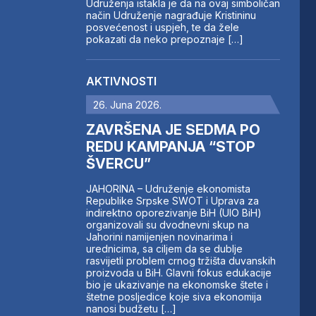
Udruženja istakla je da na ovaj simboličan
način Udruženje nagrađuje Kristininu
posvećenost i uspjeh, te da žele
pokazati da neko prepoznaje […]
AKTIVNOSTI
26. Juna 2026.
ZAVRŠENA JE SEDMA PO
REDU KAMPANJA “STOP
ŠVERCU”
JAHORINA – Udruženje ekonomista
Republike Srpske SWOT i Uprava za
indirektno oporezivanje BiH (UIO BiH)
organizovali su dvodnevni skup na
Jahorini namijenjen novinarima i
urednicima, sa ciljem da se dublje
rasvijetli problem crnog tržišta duvanskih
proizvoda u BiH. Glavni fokus edukacije
bio je ukazivanje na ekonomske štete i
štetne posljedice koje siva ekonomija
nanosi budžetu […]