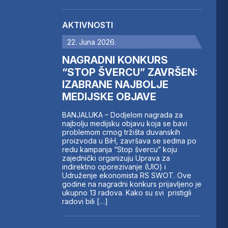
AKTIVNOSTI
22. Juna 2026.
NAGRADNI KONKURS
“STOP ŠVERCU” ZAVRŠEN:
IZABRANE NAJBOLJE
MEDIJSKE OBJAVE
BANJALUKA – Dodjelom nagrada za
najbolju medijsku objavu koja se bavi
problemom crnog tržišta duvanskih
proizvoda u BiH, završava se sedma po
redu kampanja “Stop švercu” koju
zajednički organizuju Uprava za
indirektno oporezivanje (UIO) i
Udruženje ekonomista RS SWOT. Ove
godine na nagradni konkurs prijavljeno je
ukupno 13 radova. Kako su svi pristigli
radovi bili […]