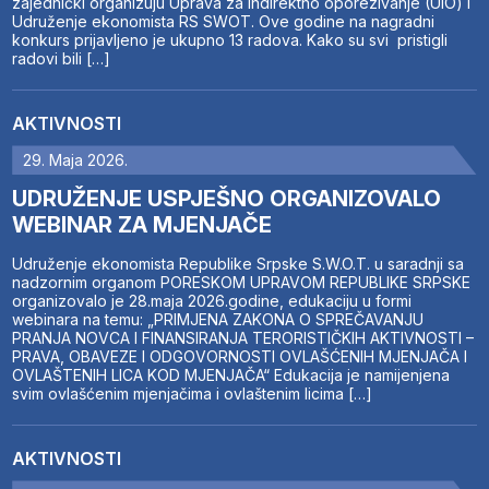
zajednički organizuju Uprava za indirektno oporezivanje (UIO) i
Udruženje ekonomista RS SWOT. Ove godine na nagradni
konkurs prijavljeno je ukupno 13 radova. Kako su svi pristigli
radovi bili […]
AKTIVNOSTI
29. Maja 2026.
UDRUŽENJE USPJEŠNO ORGANIZOVALO
WEBINAR ZA MJENJAČE
Udruženje ekonomista Republike Srpske S.W.O.T. u saradnji sa
nadzornim organom PORESKOM UPRAVOM REPUBLIKE SRPSKE
organizovalo je 28.maja 2026.godine, edukaciju u formi
webinara na temu: „PRIMJENA ZAKONA O SPREČAVANJU
PRANJA NOVCA I FINANSIRANJA TERORISTIČKIH AKTIVNOSTI –
PRAVA, OBAVEZE I ODGOVORNOSTI OVLAŠĆENIH MJENJAČA I
OVLAŠTENIH LICA KOD MJENJAČA“ Edukacija je namijenjena
svim ovlašćenim mjenjačima i ovlaštenim licima […]
AKTIVNOSTI