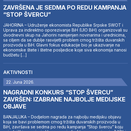
ZAVRŠENA JE SEDMA PO REDU KAMPANJA
“STOP ŠVERCU”
JAHORINA – Udruženje ekonomista Republike Srpske SWOT i
Uprava za indirektno oporezivanje BiH (UIO BiH) organizovali su
dvodnevni skup na Jahorini namijenjen novinarima i urednicima,
sa ciljem da se dublje rasvijetli problem crnog tržišta duvanskih
proizvoda u BiH. Glavni fokus edukacije bio je ukazivanje na
ekonomske štete i štetne posljedice koje siva ekonomija nanosi
budžetu […]
AKTIVNOSTI
22. Juna 2026.
NAGRADNI KONKURS “STOP ŠVERCU”
ZAVRŠEN: IZABRANE NAJBOLJE MEDIJSKE
OBJAVE
BANJALUKA – Dodjelom nagrada za najbolju medijsku objavu
koja se bavi problemom crnog tržišta duvanskih proizvoda u
BiH, završava se sedma po redu kampanja “Stop švercu” koju