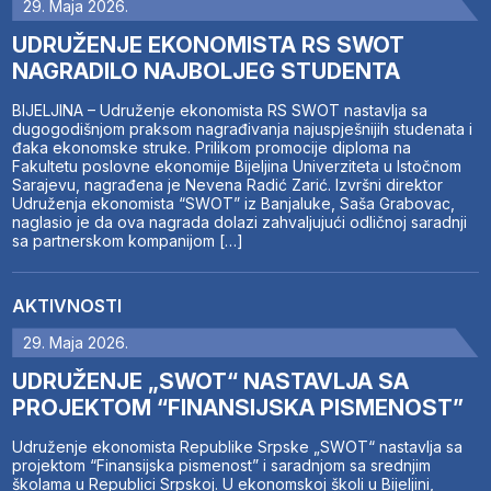
29. Maja 2026.
UDRUŽENJE EKONOMISTA RS SWOT
NAGRADILO NAJBOLJEG STUDENTA
BIJELJINA – Udruženje ekonomista RS SWOT nastavlja sa
dugogodišnjom praksom nagrađivanja najuspješnijih studenata i
đaka ekonomske struke. Prilikom promocije diploma na
Fakultetu poslovne ekonomije Bijeljina Univerziteta u Istočnom
Sarajevu, nagrađena je Nevena Radić Zarić. Izvršni direktor
Udruženja ekonomista “SWOT” iz Banjaluke, Saša Grabovac,
naglasio je da ova nagrada dolazi zahvaljujući odličnoj saradnji
sa partnerskom kompanijom […]
AKTIVNOSTI
29. Maja 2026.
UDRUŽENJE „SWOT“ NASTAVLJA SA
PROJEKTOM “FINANSIJSKA PISMENOST”
Udruženje ekonomista Republike Srpske „SWOT“ nastavlja sa
projektom “Finansijska pismenost” i saradnjom sa srednjim
školama u Republici Srpskoj. U ekonomskoj školi u Bijeljini,