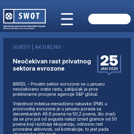
POČETNA
O NAMA
VIJESTI
|
AKTUELNO
VIJESTI
25
AKTUELNO
Neočekivan rast privatnog
ANALIZE
sektora evrozone
JAN 2025
KOMPANIJE
FINANSIJE
BRISEL – Privatni sektor evrozone se u januaru
IZ STRANIH MEDIJA
neočekivano vratio rastu, zaključak je prve
preliminarne procjene agencije S&P global.
AKTIVNOSTI
Vrijednost indeksa menadžera nabavke (PMI) u
SWOT INTERVJU
proizvodnji evrozone je u januaru porasla sa
UČLANI SE
decembarskih 49,6 poena na 50,2 poena, što znači
da se prvi put od avgusta nalazi iznad granice od 50
KONTAKT
poena koji razdvaja ekspanziju, odnosno rast
privredne aktivnosti, od kontrakcije, to jest pada