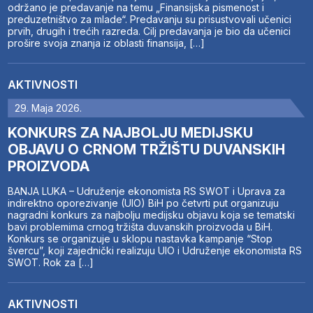
održano je predavanje na temu „Finansijska pismenost i
preduzetništvo za mlade“. Predavanju su prisustvovali učenici
prvih, drugih i trećih razreda. Cilj predavanja je bio da učenici
prošire svoja znanja iz oblasti finansija, […]
AKTIVNOSTI
29. Maja 2026.
KONKURS ZA NAJBOLJU MEDIJSKU
OBJAVU O CRNOM TRŽIŠTU DUVANSKIH
PROIZVODA
BANJA LUKA – Udruženje ekonomista RS SWOT i Uprava za
indirektno oporezivanje (UIO) BiH po četvrti put organizuju
nagradni konkurs za najbolju medijsku objavu koja se tematski
bavi problemima crnog tržišta duvanskih proizvoda u BiH.
Konkurs se organizuje u sklopu nastavka kampanje “Stop
švercu”, koji zajednički realizuju UIO i Udruženje ekonomista RS
SWOT. Rok za […]
AKTIVNOSTI