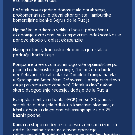
ekonomske aktivnosti.
Početak nove godine donosi malo ohrabrenje,
prokomenarisao je glavni ekonomista Hamburške
komercijalne banke Sajrus de la Rubija.
Njemačka je odigrala veliku ulogu u poboljšanju
ekonomije evrozone, sa kompozitnim indeksom koji je
ponovo skočio u oblast ekspanzije.
Nasuprot tome, francuska ekonomija je ostala u
području kontrakcije.
Kompanije u evrozoni su mnogo više optimistične po
pitanju budućnosti nego ranije, što može da bude
neočekivani efekat dolaska Donalda Trampa na vlast
u Sjedinjenim Ameriičkim Državama ili posljedica stava
da je privreda evrozone već “dotakla dno” nakon
skoro dvogodišnje recesije, dodaje de la Rubia.
Evropska centralna banka (ECB) će se 30. januara
sastati da bi donijela odluku o kamatnim stopama, a
tržišta očekuju da će one biti smanjenje za po 25
baznih poena.
Kamatna stopa na depozite u evrozoni sada iznosi tri
odsto, kamatna stopa na glavne operacije
refinasiranja 3,15 odsto, a kamata na graničnu kreditnu