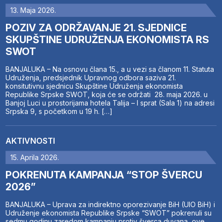
13. Maja 2026.
POZIV ZA ODRŽAVANJE 21. SJEDNICE
SKUPŠTINE UDRUŽENJA EKONOMISTA RS
SWOT
BANJALUKA – Na osnovu člana 15., a u vezi sa članom 11. Statuta
Udruženja, predsjednik Upravnog odbora saziva 21.
konsitutivnu sjednicu Skupštine Udruženja ekonomista
Republike Srpske SWOT, koja će se održati 28. maja 2026. u
Banjoj Luci u prostorijama hotela Talija – I sprat (Sala 1) na adresi
Srpska 9, s početkom u 19 h. […]
AKTIVNOSTI
15. Aprila 2026.
POKRENUTA KAMPANJA “STOP ŠVERCU
2026”
BANJALUKA – Uprava za indirektno oporezivanje BiH (UIO BiH) i
Udruženje ekonomista Republike Srpske “SWOT” pokrenuli su
sedmu godinu zaredom kampanju protiv šverca duvana, ove