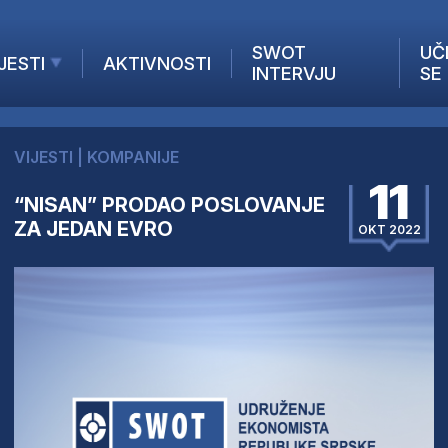
SWOT
UČ
JESTI
AKTIVNOSTI
INTERVJU
SE
AKTUELNO
ANALIZE
VIJESTI
|
KOMPANIJE
KOMPANIJE
11
INANSIJE
“NISAN” PRODAO POSLOVANJE
ZA JEDAN EVRO
Z STRANIH MEDIJA
OKT 2022