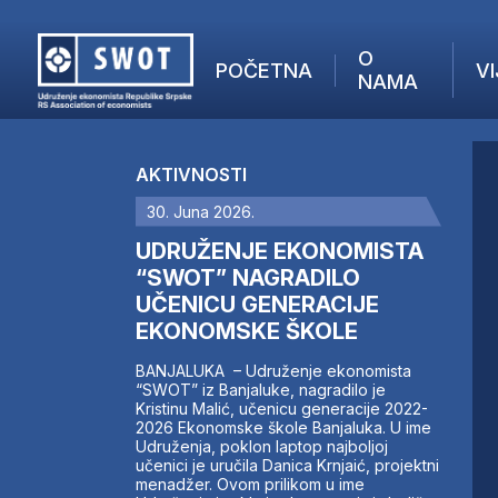
O
POČETNA
VI
NAMA
POČETNA
O NAMA
AKTIVNOSTI
VIJESTI
30. Juna 2026.
AKTUELNO
F
ANALIZE
UDRUŽENJE EKONOMISTA
I
KOMPANIJE
“SWOT” NAGRADILO
UČENICU GENERACIJE
FINANSIJE
EKONOMSKE ŠKOLE
IZ STRANIH MEDIJA
AKTIVNOSTI
BANJALUKA – Udruženje ekonomista
“SWOT” iz Banjaluke, nagradilo je
SWOT INTERVJU
Kristinu Malić, učenicu generacije 2022-
UČLANI SE
2026 Ekonomske škole Banjaluka. U ime
Udruženja, poklon laptop najboljoj
KONTAKT
učenici je uručila Danica Krnjaić, projektni
menadžer. Ovom prilikom u ime