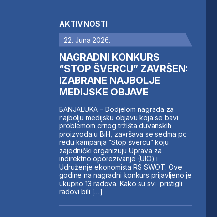
AKTIVNOSTI
22. Juna 2026.
NAGRADNI KONKURS
“STOP ŠVERCU” ZAVRŠEN:
IZABRANE NAJBOLJE
MEDIJSKE OBJAVE
BANJALUKA – Dodjelom nagrada za
najbolju medijsku objavu koja se bavi
problemom crnog tržišta duvanskih
proizvoda u BiH, završava se sedma po
redu kampanja “Stop švercu” koju
zajednički organizuju Uprava za
indirektno oporezivanje (UIO) i
Udruženje ekonomista RS SWOT. Ove
godine na nagradni konkurs prijavljeno je
ukupno 13 radova. Kako su svi pristigli
radovi bili […]