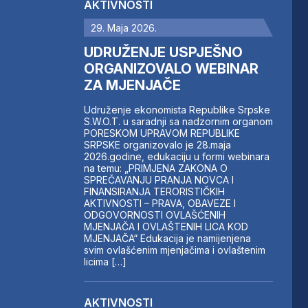
AKTIVNOSTI
29. Maja 2026.
UDRUŽENJE USPJEŠNO
ORGANIZOVALO WEBINAR
ZA MJENJAČE
Udruženje ekonomista Republike Srpske
S.W.O.T. u saradnji sa nadzornim organom
PORESKOM UPRAVOM REPUBLIKE
SRPSKE organizovalo je 28.maja
2026.godine, edukaciju u formi webinara
na temu: „PRIMJENA ZAKONA O
SPREČAVANJU PRANJA NOVCA I
FINANSIRANJA TERORISTIČKIH
AKTIVNOSTI – PRAVA, OBAVEZE I
ODGOVORNOSTI OVLAŠĆENIH
MJENJAČA I OVLAŠTENIH LICA KOD
MJENJAČA“ Edukacija je namijenjena
svim ovlašćenim mjenjačima i ovlaštenim
licima […]
AKTIVNOSTI