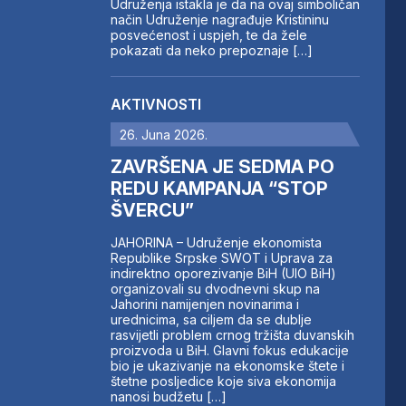
Udruženja istakla je da na ovaj simboličan
način Udruženje nagrađuje Kristininu
posvećenost i uspjeh, te da žele
pokazati da neko prepoznaje […]
AKTIVNOSTI
26. Juna 2026.
ZAVRŠENA JE SEDMA PO
REDU KAMPANJA “STOP
ŠVERCU”
JAHORINA – Udruženje ekonomista
Republike Srpske SWOT i Uprava za
indirektno oporezivanje BiH (UIO BiH)
organizovali su dvodnevni skup na
Jahorini namijenjen novinarima i
urednicima, sa ciljem da se dublje
rasvijetli problem crnog tržišta duvanskih
proizvoda u BiH. Glavni fokus edukacije
bio je ukazivanje na ekonomske štete i
štetne posljedice koje siva ekonomija
nanosi budžetu […]