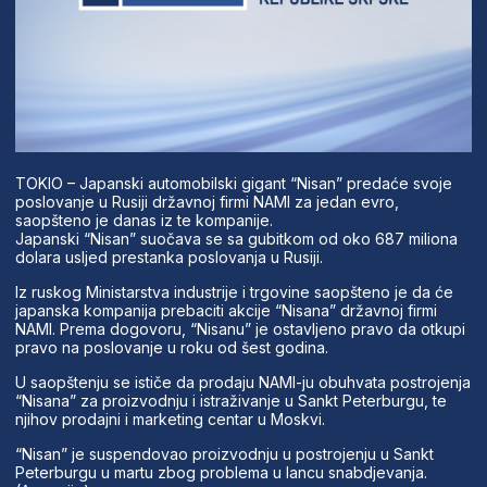
TOKIO – Japanski automobilski gigant “Nisan” predaće svoje
poslovanje u Rusiji državnoj firmi NAMI za jedan evro,
saopšteno je danas iz te kompanije.
Japanski “Nisan” suočava se sa gubitkom od oko 687 miliona
dolara usljed prestanka poslovanja u Rusiji.
Iz ruskog Ministarstva industrije i trgovine saopšteno je da će
japanska kompanija prebaciti akcije “Nisana” državnoj firmi
NAMI. Prema dogovoru, “Nisanu” je ostavljeno pravo da otkupi
pravo na poslovanje u roku od šest godina.
U saopštenju se ističe da prodaju NAMI-ju obuhvata postrojenja
“Nisana” za proizvodnju i istraživanje u Sankt Peterburgu, te
njihov prodajni i marketing centar u Moskvi.
“Nisan” je suspendovao proizvodnju u postrojenju u Sankt
Peterburgu u martu zbog problema u lancu snabdjevanja.