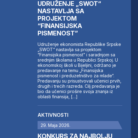
UDRUŽENJE „SWOT“
NASTAVLJA SA
PROJEKTOM
“FINANSIJSKA
PISMENOST”
Udruženje ekonomista Republike Srpske
„SWOT“ nastavlja sa projektom
“Finansijska pismenost” i saradnjom sa
srednjim školama u Republici Srpskoj. U
ekonomskoj školi u Bijeljini, održano je
predavanje na temu „Finansijska
pismenost i preduzetništvo za mlade“.
Predavanju su prisustvovali učenici prvih,
drugih i trećih razreda. Cilj predavanja je
bio da učenici prošire svoja znanja iz
oblasti finansija, […]
AKTIVNOSTI
29. Maja 2026.
KONKURS ZA NAJBOLJU