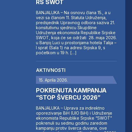
RS SWOT
BANJALUKA – Na osnovu člana 15., a u
vezi sa članom 11. Statuta Udruženja,
predsjednik Upravnog odbora saziva 21.
konsitutivnu sjednicu Skupštine
Udruženja ekonomista Republike Srpske
SWOT, koja će se održati 28. maja 2026.
u Banjoj Luci u prostorijama hotela Talija –
I sprat (Sala 1) na adresi Srpska 9, s
početkom u 19 h. […]
AKTIVNOSTI
15. Aprila 2026.
POKRENUTA KAMPANJA
“STOP ŠVERCU 2026”
BANJALUKA – Uprava za indirektno
oporezivanje BiH (UIO BiH) i Udruženje
ekonomista Republike Srpske “SWOT”
pokrenuli su sedmu godinu zaredom
kampanju protiv šverca duvana, ove