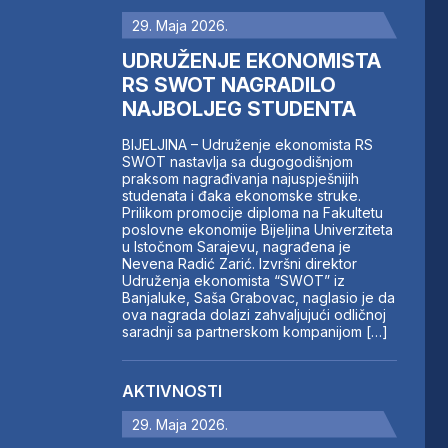
29. Maja 2026.
UDRUŽENJE EKONOMISTA
RS SWOT NAGRADILO
NAJBOLJEG STUDENTA
BIJELJINA – Udruženje ekonomista RS
SWOT nastavlja sa dugogodišnjom
praksom nagrađivanja najuspješnijih
studenata i đaka ekonomske struke.
Prilikom promocije diploma na Fakultetu
poslovne ekonomije Bijeljina Univerziteta
u Istočnom Sarajevu, nagrađena je
Nevena Radić Zarić. Izvršni direktor
Udruženja ekonomista “SWOT” iz
Banjaluke, Saša Grabovac, naglasio je da
ova nagrada dolazi zahvaljujući odličnoj
saradnji sa partnerskom kompanijom […]
AKTIVNOSTI
29. Maja 2026.