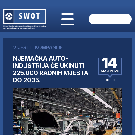
POČETNA
O NAMA
VIJESTI
|
KOMPANIJE
VIJESTI
14
NJEMAČKA AUTO-
AKTUELNO
INDUSTRIJA ĆE UKINUTI
ANALIZE
MAJ 2026
225.000 RADNIH MJESTA
KOMPANIJE
DO 2035.
08:08
FINANSIJE
IZ STRANIH MEDIJA
AKTIVNOSTI
SWOT INTERVJU
UČLANI SE
KONTAKT