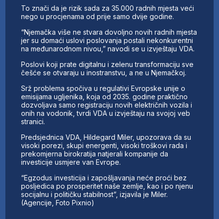
To znači da je rizik sada za 35.000 radnih mjesta veći
nego u procjenama od prije samo dvije godine.
“Njemačka više ne stvara dovoljno novih radnih mjesta
jer su domaći uslovi poslovanja postali nekonkurentni
na međunarodnom nivou,” navodi se u izvještaju VDA.
Poslovi koji prate digitalnu i zelenu transformaciju sve
češće se otvaraju u inostranstvu, a ne u Njemačkoj.
Srž problema spočiva u regulativi Evropske unije o
emisijama ugljenika, koja od 2035. godine praktično
dozvoljava samo registraciju novih električnih vozila i
onih na vodonik, tvrdi VDA u izvještaju na svojoj veb
stranici.
Predsjednica VDA, Hildegard Miler, upozorava da su
visoki porezi, skupi energenti, visoki troškovi rada i
prekomjerna birokratija natjerali kompanije da
investicije usmjere van Evrope.
“Egzodus investicija i zapošljavanja neće proći bez
posljedica po prosperitet naše zemlje, kao i po njenu
socijalnu i političku stabilnost”, izjavila je Miler.
(Agencije, Foto Pixnio)