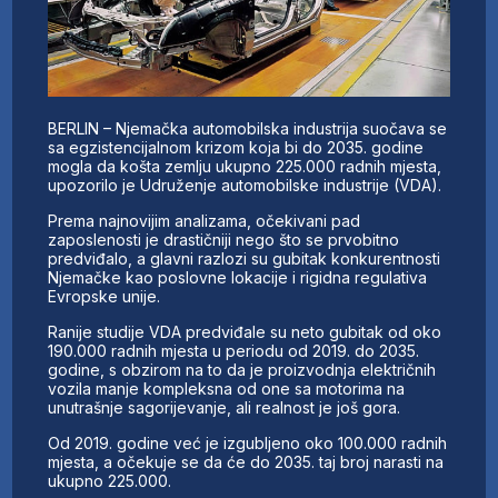
BERLIN – Njemačka automobilska industrija suočava se
sa egzistencijalnom krizom koja bi do 2035. godine
mogla da košta zemlju ukupno 225.000 radnih mjesta,
upozorilo je Udruženje automobilske industrije (VDA).
Prema najnovijim analizama, očekivani pad
zaposlenosti je drastičniji nego što se prvobitno
predviđalo, a glavni razlozi su gubitak konkurentnosti
Njemačke kao poslovne lokacije i rigidna regulativa
Evropske unije.
Ranije studije VDA predviđale su neto gubitak od oko
190.000 radnih mjesta u periodu od 2019. do 2035.
godine, s obzirom na to da je proizvodnja električnih
vozila manje kompleksna od one sa motorima na
unutrašnje sagorijevanje, ali realnost je još gora.
Od 2019. godine već je izgubljeno oko 100.000 radnih
mjesta, a očekuje se da će do 2035. taj broj narasti na
ukupno 225.000.