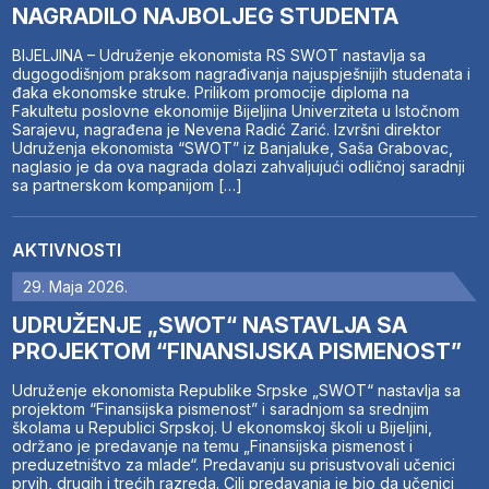
NAGRADILO NAJBOLJEG STUDENTA
BIJELJINA – Udruženje ekonomista RS SWOT nastavlja sa
dugogodišnjom praksom nagrađivanja najuspješnijih studenata i
đaka ekonomske struke. Prilikom promocije diploma na
Fakultetu poslovne ekonomije Bijeljina Univerziteta u Istočnom
Sarajevu, nagrađena je Nevena Radić Zarić. Izvršni direktor
Udruženja ekonomista “SWOT” iz Banjaluke, Saša Grabovac,
naglasio je da ova nagrada dolazi zahvaljujući odličnoj saradnji
sa partnerskom kompanijom […]
AKTIVNOSTI
29. Maja 2026.
UDRUŽENJE „SWOT“ NASTAVLJA SA
PROJEKTOM “FINANSIJSKA PISMENOST”
Udruženje ekonomista Republike Srpske „SWOT“ nastavlja sa
projektom “Finansijska pismenost” i saradnjom sa srednjim
školama u Republici Srpskoj. U ekonomskoj školi u Bijeljini,
održano je predavanje na temu „Finansijska pismenost i
preduzetništvo za mlade“. Predavanju su prisustvovali učenici
prvih, drugih i trećih razreda. Cilj predavanja je bio da učenici