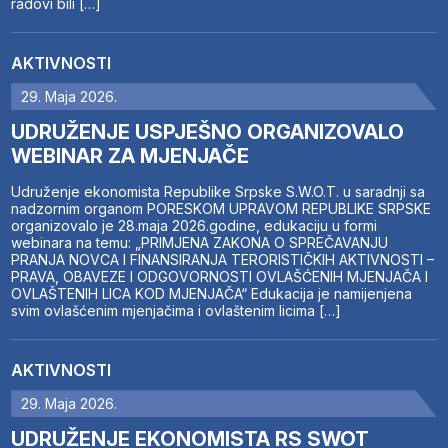
radovi bili […]
AKTIVNOSTI
29. Maja 2026.
UDRUŽENJE USPJEŠNO ORGANIZOVALO
WEBINAR ZA MJENJAČE
Udruženje ekonomista Republike Srpske S.W.O.T. u saradnji sa
nadzornim organom PORESKOM UPRAVOM REPUBLIKE SRPSKE
organizovalo je 28.maja 2026.godine, edukaciju u formi
webinara na temu: „PRIMJENA ZAKONA O SPREČAVANJU
PRANJA NOVCA I FINANSIRANJA TERORISTIČKIH AKTIVNOSTI –
PRAVA, OBAVEZE I ODGOVORNOSTI OVLAŠĆENIH MJENJAČA I
OVLAŠTENIH LICA KOD MJENJAČA“ Edukacija je namijenjena
svim ovlašćenim mjenjačima i ovlaštenim licima […]
AKTIVNOSTI
29. Maja 2026.
UDRUŽENJE EKONOMISTA RS SWOT