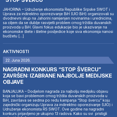
“STOP ŠVERCU”
JAHORINA – Udruženje ekonomista Republike Srpske SWOT i
Uprava za indirektno oporezivanje BiH (UIO BiH) organizovali su
dvodnevni skup na Jahorini namijenjen novinarima i urednicima,
sa ciljem da se dublje rasvijetli problem crnog tržišta duvanskih
proizvoda u BiH. Glavni fokus edukacije bio je ukazivanje na
ekonomske štete i štetne posljedice koje siva ekonomija nanosi
budžetu […]
AKTIVNOSTI
22. Juna 2026.
NAGRADNI KONKURS “STOP ŠVERCU”
ZAVRŠEN: IZABRANE NAJBOLJE MEDIJSKE
OBJAVE
BANJALUKA – Dodjelom nagrada za najbolju medijsku objavu
koja se bavi problemom crnog tržišta duvanskih proizvoda u
BiH, završava se sedma po redu kampanja “Stop švercu” koju
zajednički organizuju Uprava za indirektno oporezivanje (UIO) i
Udruženje ekonomista RS SWOT. Ove godine na nagradni
konkurs prijavljeno je ukupno 13 radova. Kako su svi pristigli