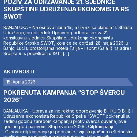
POZIV ZA ODRŽAVANJE 21. SJEDNICE
SKUPŠTINE UDRUŽENJA EKONOMISTA RS
SWOT
BANJALUKA – Na osnovu člana 15., a u vezi sa članom 11. Statuta
Udruženja, predsjednik Upravnog odbora saziva 21.
konsitutivnu sjednicu Skupštine Udruženja ekonomista
Republike Srpske SWOT, koja će se održati 28. maja 2026. u
Banjoj Luci u prostorijama hotela Talija – I sprat (Sala 1) na adresi
Srpska 9, s početkom u 19 h. […]
AKTIVNOSTI
15. Aprila 2026.
POKRENUTA KAMPANJA “STOP ŠVERCU
2026”
BANJALUKA – Uprava za indirektno oporezivanje BiH (UIO BiH) i
Udruženje ekonomista Republike Srpske “SWOT” pokrenuli su
sedmu godinu zaredom kampanju protiv šverca duvana, ove
godine pod nazivom “Stop švercu 2026”. Cilj kampanje
“Osnovni cilj kampanje je podizanje svijesti građana o štetnosti i
posljedicama nelegalne trgovine duvana i duvanskih